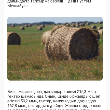
дайындауға тапсырма берілді, – деді Рүстем
Мүлкәйұлы.
Биыл малазықтық дақылдар көлемі 215,3 мың
гектар шамасында. Оның ішінде біржылдық шөп
егістігі 50,2 мың гектар, көпжылдық дақылдар
162,8 мың гектарды құрайды. Жалпы өңірде жыл