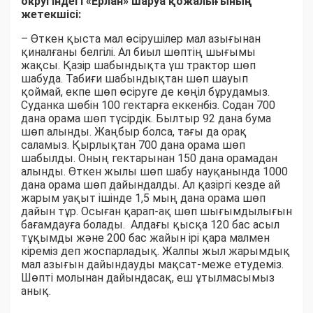
округіндегі «Ерлан» шаруа қожалығының
жетекшісі:
– Өткен қыста мал өсірушілер мал азығынан
қиналғаны белгілі. Ал биыл шөптің шығымы
жақсы. Қазір шабындықта үш трактор шөп
шабуда. Табиғи шабындықтан шөп шауып
қоймай, екпе шөп өсіруге де көңіл бұрудамыз.
Суданка шөбін 100 гектарға еккенбіз. Содан 700
дана орама шөп түсірдік. Былтыр 92 дана бума
шөп алынды. Жаңбыр болса, тағы да орақ
саламыз. Қырлықтан 700 дана орама шөп
шабылды. Оның гектарынан 150 дана орамадан
алынды. Өткен жылы шөп шабу науқанында 1000
дана орама шөп дайындалды. Ал қазіргі кезде ай
жарым уақыт ішінде 1,5 мың дана орама шөп
дайын тұр. Осыған қарап-ақ шөп шығымдылығын
бағамдауға болады. Алдағы қысқа 120 бас асыл
тұқымды және 200 бас жайын ірі қара малмен
кіреміз деп жоспарладық. Жалпы жыл жарымдық
мал азығын дайындауды мақсат-меже етудеміз.
Шөпті молынан дайындасақ, еш ұтылмасымыз
анық.