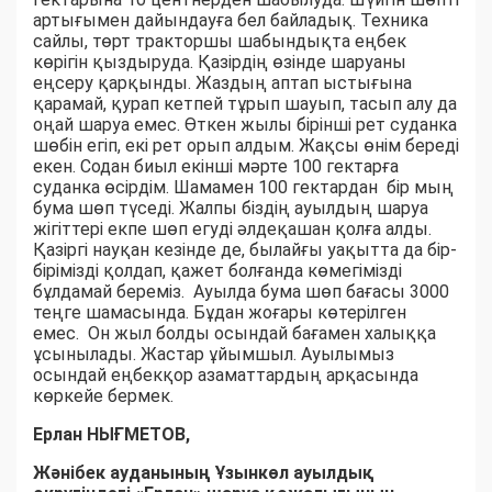
артығымен дайындауға бел байладық. Техника
сайлы, төрт тракторшы шабындықта еңбек
көрігін қыздыруда. Қазірдің өзінде шаруаны
еңсеру қарқынды. Жаздың аптап ыстығына
қарамай, қурап кетпей тұрып шауып, тасып алу да
оңай шаруа емес. Өткен жылы бірінші рет суданка
шөбін егіп, екі рет орып алдым. Жақсы өнім береді
екен. Содан биыл екінші мәрте 100 гектарға
суданка өсірдім. Шамамен 100 гектардан бір мың
бума шөп түседі. Жалпы біздің ауылдың шаруа
жігіттері екпе шөп егуді әлдеқашан қолға алды.
Қазіргі науқан кезінде де, былайғы уақытта да бір-
бірімізді қолдап, қажет болғанда көмегімізді
бұлдамай береміз. Ауылда бума шөп бағасы 3000
теңге шамасында. Бұдан жоғары көтерілген
емес. Он жыл болды осындай бағамен халыққа
ұсынылады. Жастар ұйымшыл. Ауылымыз
осындай еңбекқор азаматтардың арқасында
көркейе бермек.
Ерлан НЫҒМЕТОВ,
Жәнібек ауданының Ұзынкөл ауылдық