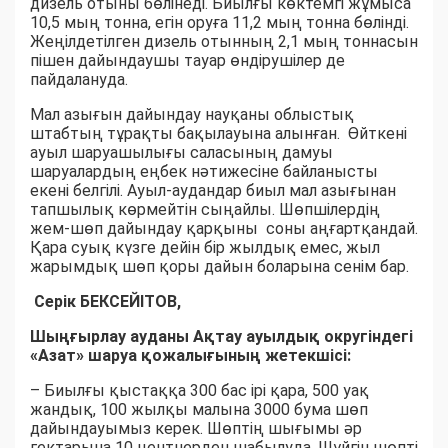
дизель отыны бөлінеді. Биылғы көктемгі жұмыса
10,5 мың тонна, егін оруға 11,2 мың тонна бөлінді.
Жеңілдетілген дизель отынның 2,1 мың тоннасын
пішен дайындаушы тауар өндірушілер де
пайдалануда.
Мал азығын дайындау науқаны облыстық
штабтың тұрақты бақылауына алынған. Өйткені
ауыл шаруашылығы саласының дамуы
шаруалардың еңбек нәтижесіне байланысты
екені белгілі. Ауыл-аудандар биыл мал азығынан
тапшылық көрмейтін сыңайлы. Шөпшілердің
жем-шөп дайындау қарқыны соны аңғартқандай.
Қара суық күзге дейін бір жылдық емес, жыл
жарымдық шөп қоры дайын боларына сенім бар.
Серік БЕКСЕЙІТОВ,
Шыңғырлау ауданы Ақтау ауылдық округіндегі
«Азат» шаруа қожалығының жетекшісі:
– Биылғы қыстаққа 300 бас ірі қара, 500 уақ
жандық, 100 жылқы малына 3000 бума шөп
дайындауымыз керек. Шөптің шығымы әр
гектарына 10 центнерден шабылуда. Шүйгін шөпті