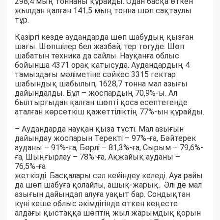
298,4 мың тоннаны құрайды. Одан басқа өткен
жылдан қалған 141,5 мың тонна шөп сақтаулы
тұр.
Қазіргі кезде аудандарда шөп шабудың қызған
шағы. Шөпшілер бел жазбай, тер төгуде. Шөп
шабатын техника да сайлы. Науқанға облыс
бойынша 4371 орақ қатысуда. Аудандардың 4
тамыздағы мәліметіне сәйкес 3315 гектар
шабындық шабылып, 1628,7 тонна мал азығы
дайындалды. Бұл – жоспардың 70,9%-ы. Ал
былтырғыдан қалған шөпті қоса есептегенде
аталған көрсеткіш қажеттіліктің 77%-ын құрайды.
– Аудандарда науқан қыза түсті. Мал азығын
дайындау жоспарын Теректі – 97%-ға, Бәйтерек
ауданы – 91%-ға, Бөрлі – 81,3%-ға, Сырым – 79,6%-
ға, Шыңғырлау – 78%-ға, Ақжайық ауданы –
76,5%-ға
жеткізді. Басқалары сәл кейіндеу келеді. Ауа райы
да шөп шабуға қолайлы, ашық-жарық. Әлі де мал
азығын дайындап алуға уақыт бар. Сондықтан
күні кеше облыс әкімдігінде өткен кеңесте
алдағы қыстаққа шөптің жыл жарымдық қорын