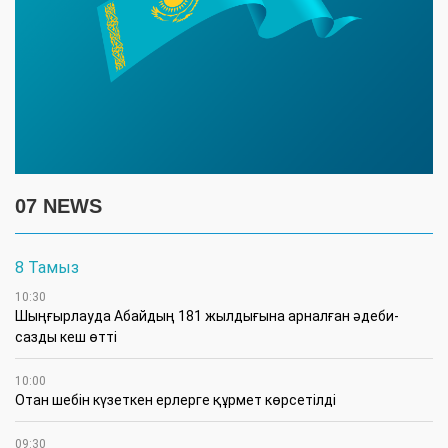
07 NEWS
8 Тамыз
10:30
Шыңғырлауда Абайдың 181 жылдығына арналған әдеби-
сазды кеш өтті
10:00
Отан шебін күзеткен ерлерге құрмет көрсетілді
09:30