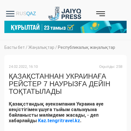
Басты бет
/
Жаңалықтар
/
Республикалық жаңалықтар
24.02.2022, 16:10
Оқылды: 258
ҚАЗАҚСТАННАН УКРАИНАҒА
РЕЙСТЕР 7 НАУРЫЗҒА ДЕЙІН
ТОҚТАТЫЛАДЫ
Қазақстандық әуекомпания Украина әуе
кеңістігімен ұшуға тыйым салынуына
байланысты мәлімдеме жасады, - деп
хабарлайды
Kaz.tengritravel.kz
.