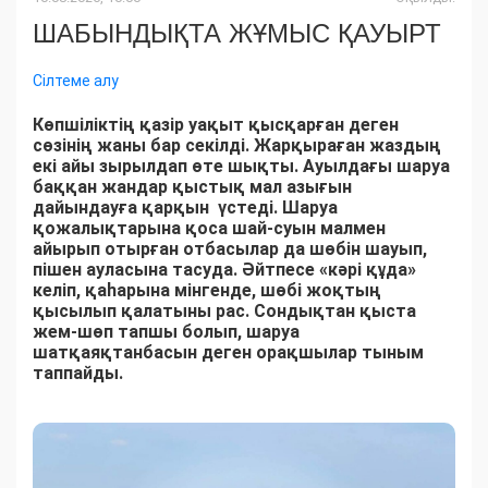
ШАБЫНДЫҚТА ЖҰМЫС ҚАУЫРТ
Сілтеме алу
Көпшіліктің қазір уақыт қысқарған деген
сөзінің жаны бар секілді. Жарқыраған жаздың
екі айы зырылдап өте шықты. Ауылдағы шаруа
баққан жандар қыстық мал азығын
дайындауға қарқын үстеді. Шаруа
қожалықтарына қоса шай-суын малмен
айырып отырған отбасылар да шөбін шауып,
пішен ауласына тасуда. Әйтпесе «кәрі құда»
келіп, қаһарына мінгенде, шөбі жоқтың
қысылып қалатыны рас. Сондықтан қыста
жем-шөп тапшы болып, шаруа
шатқаяқтанбасын деген орақшылар тыным
таппайды.