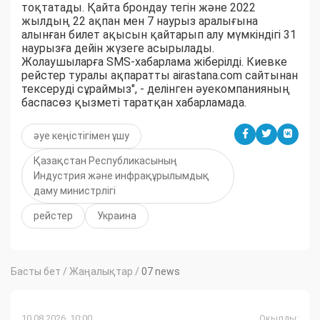
тоқтатады. Қайта брондау тегін және 2022
жылдың 22 ақпан мен 7 наурыз аралығына
алынған билет ақысын қайтарып алу мүмкіндігі 31
наурызға дейін жүзеге асырылады.
Жолаушыларға SMS-хабарлама жіберілді. Киевке
рейстер туралы ақпаратты airastana.com сайтынан
тексеруді сұраймыз", - делінген әуекомпанияның
баспасөз қызметі таратқан хабарламада.
әуе кеңістігімен ұшу
Қазақстан Республикасының
Индустрия және инфрақұрылымдық
даму министрлігі
рейстер
Украина
Басты бет
/
Жаңалықтар
/
07 news
10.08.2026, 10:00
Оқылды: