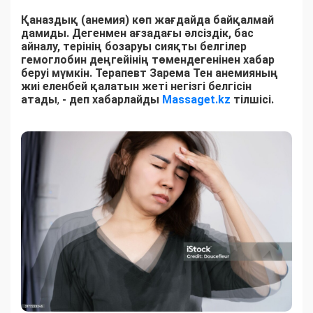
Қаназдық (анемия) көп жағдайда байқалмай
дамиды. Дегенмен ағзадағы әлсіздік, бас
айналу, терінің бозаруы сияқты белгілер
гемоглобин деңгейінің төмендегенінен хабар
беруі мүмкін. Терапевт Зарема Тен анемияның
жиі еленбей қалатын жеті негізгі белгісін
атады
,
- деп хабарлайды
Massaget.kz
тілшісі.