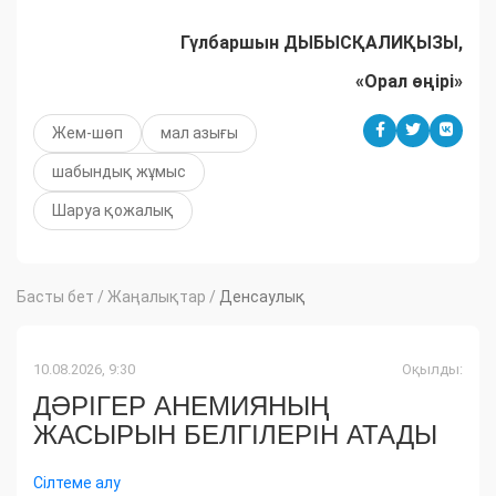
Гүлбаршын ДЫБЫСҚАЛИҚЫЗЫ,
«Орал өңірі»
Жем-шөп
мал азығы
шабындық жұмыс
Шаруа қожалық
Басты бет
/
Жаңалықтар
/
Денсаулық
10.08.2026, 9:30
Оқылды:
ДӘРІГЕР АНЕМИЯНЫҢ
ЖАСЫРЫН БЕЛГІЛЕРІН АТАДЫ
Сілтеме алу