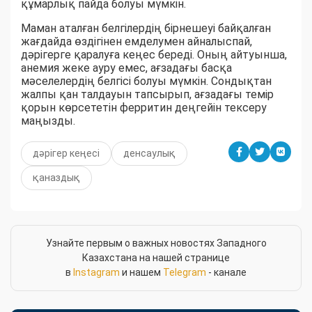
құмарлық пайда болуы мүмкін.
Маман аталған белгілердің бірнешеуі байқалған
жағдайда өздігінен емделумен айналыспай,
дәрігерге қаралуға кеңес береді. Оның айтуынша,
анемия жеке ауру емес, ағзадағы басқа
мәселелердің белгісі болуы мүмкін. Сондықтан
жалпы қан талдауын тапсырып, ағзадағы темір
қорын көрсететін ферритин деңгейін тексеру
маңызды.
дәрігер кеңесі
денсаулық
қаназдық
Узнайте первым о важных новостях Западного
Казахстана на нашей странице
в
Instagram
и нашем
Telegram
- канале