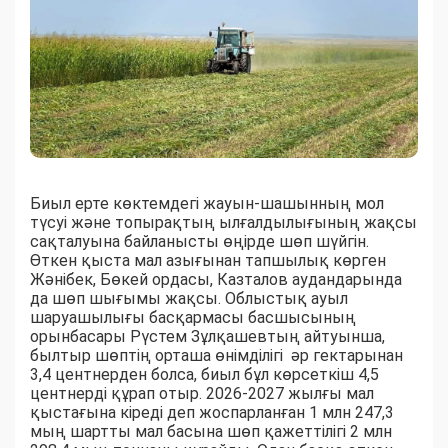
Биыл ерте көктемдегі жауын-шашынның мол
түсуі және топырақтың ылғалдылығының жақсы
сақталуына байланысты өңірде шөп шүйгін.
Өткен қыста мал азығынан тапшылық көрген
Жәнібек, Бөкей ордасы, Казталов аудандарында
да шөп шығымы жақсы. Облыстық ауыл
шаруашылығы басқармасы басшысының
орынбасары Рүстем Зұлқашевтың айтуынша,
былтыр шөптің орташа өнімділігі әр гектарынан
3,4 центнерден болса, биыл бұл көрсеткіш 4,5
центнерді құрап отыр. 2026-2027 жылғы мал
қыстағына кіреді деп жоспарланған 1 млн 247,3
мың шартты мал басына шөп қажеттілігі 2 млн