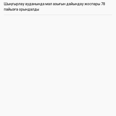
​Шыңғырлау ауданында мал азығын дайындау жоспары 78
пайызға орындалды
09:00
​Теректіде жас отбасыларға арналған тренинг өтті
7 Тамыз
16:45
Балалардың жазғы кезеңдегі қауіпсіздігін қамтамасыз ету –
негізгі қауіп-қатерлерге кешенді бақылауды талап етеді
15:30
Батыстың барысы анықталды
12:30
«Бөрлі жаршысы – Бурлинские вести» газетінде жаңа басшы
11:00
Аудандық мәслихаттың кезектен тыс 42-сессиясында
маңызды мәселелер қаралды