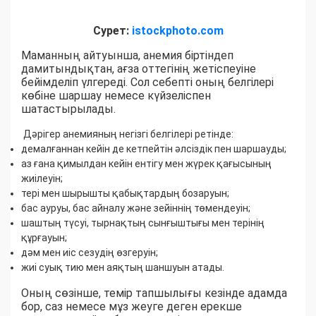
Сурет:
istockphoto.com
Маманның айтуынша, анемия біртіндеп
дамитындықтан, ағза оттегінің жетіспеуіне
бейімделіп үлгереді. Сол себепті оның белгілері
көбіне шаршау немесе күйзеліспен
шатастырылады.
Дәрігер анемияның негізгі белгілері ретінде:
демалғаннан кейін де кетпейтін әлсіздік пен шаршауды;
аз ғана қимылдан кейін ентігу мен жүрек қағысының
жиілеуін;
тері мен шырышты қабықтардың бозаруын;
бас ауруы, бас айналу және зейіннің төмендеуін;
шаштың түсуі, тырнақтың сынғыштығы мен терінің
құрғауын;
дәм мен иіс сезудің өзгеруін;
жиі суық тию мен аяқтың шаншуын атады.
Оның сөзінше, темір тапшылығы кезінде адамда
бор, саз немесе мұз жеуге деген ерекше