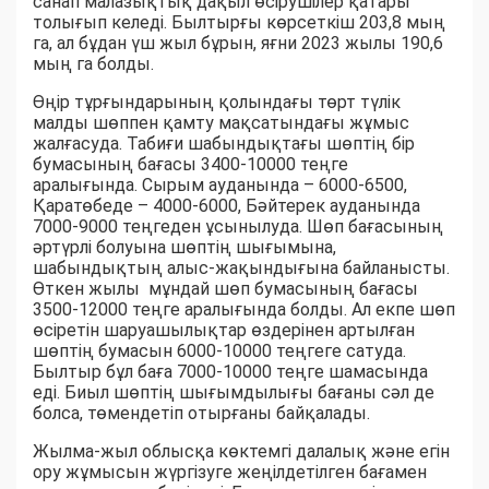
санап малазықтық дақыл өсірушілер қатары
толығып келеді. Былтырғы көрсеткіш 203,8 мың
га, ал бұдан үш жыл бұрын, яғни 2023 жылы 190,6
мың га болды.
Өңір тұрғындарының қолындағы төрт түлік
малды шөппен қамту мақсатындағы жұмыс
жалғасуда. Табиғи шабындықтағы шөптің бір
бумасының бағасы 3400-10000 теңге
аралығында. Сырым ауданында – 6000-6500,
Қаратөбеде – 4000-6000, Бәйтерек ауданында
7000-9000 теңгеден ұсынылуда. Шөп бағасының
әртүрлі болуына шөптің шығымына,
шабындықтың алыс-жақындығына байланысты.
Өткен жылы мұндай шөп бумасының бағасы
3500-12000 теңге аралығында болды. Ал екпе шөп
өсіретін шаруашылықтар өздерінен артылған
шөптің бумасын 6000-10000 теңгеге сатуда.
Былтыр бұл баға 7000-10000 теңге шамасында
еді. Биыл шөптің шығымдылығы бағаны сәл де
болса, төмендетіп отырғаны байқалады.
Жылма-жыл облысқа көктемгі далалық және егін
ору жұмысын жүргізуге жеңілдетілген бағамен