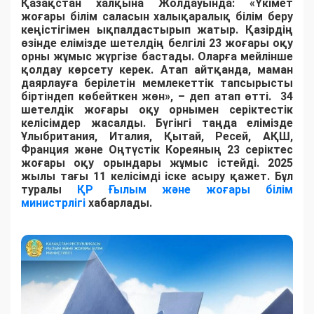
Қазақстан халқына Жолдауында: «Үкімет
жоғары білім саласын халықаралық білім беру
кеңістігімен ықпалдастырып жатыр. Қазірдің
өзінде елімізде шетелдің белгілі 23 жоғары оқу
орны жұмыс жүргізе бастады. Оларға мейлінше
қолдау көрсету керек. Атап айтқанда, маман
даярлауға берілетін мемлекеттік тапсырысты
біртіндеп көбейткен жөн», – деп атап өтті. 34
шетелдік жоғары оқу орнымен серіктестік
келісімдер жасалды. Бүгінгі таңда елімізде
Ұлыбритания, Италия, Қытай, Ресей, АҚШ,
Франция және Оңтүстік Кореяның 23 серіктес
жоғары оқу орындары жұмыс істейді. 2025
жылы тағы 11 келісімді іске асыру қажет. Бұл
туралы
ҚР Ғылым және жоғары білім
министрлігі
хабарлады.