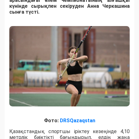
арасындағы әлем чемпионатының алғашқы
күнінде сырықпен секіруден Анна Черкашина
сынға түсті.
Фото:
DRSQazaqstan
Қазақстандық спортшы іріктеу кезеңінде 4,10
метрлік биіктікті бағындырып, елдің жаңа