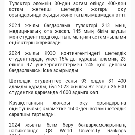
Түлектер әлемнің 30-дан астам елінде 400-ден
астам жетекші шетелдік жоғары оқу
орындарында оқыды және тағылымдамадан өтті.
2024 жылы бағдарлама түлектері 213 мың
медициналық ота жасап, 145 мың білім алушы
мен студенттерді оқытып, мыңнан астам ғылыми
еңбектерін жариялады.
2024 жылы ЖОО контингентіндегі шетелдік
студенттердің үлесі 15%-ды құрады, әлемнің 23
елінен 97 университеттермен 245 қос диплом
бағдарламасы іске асырылды.
Шетелдік студенттер саны 93 елден 31 400
адамды құрады, бұл 2023 жылғы 82 елден 26 800
студентке қарағанда 4 600 адамға көп.
Қазақстанның жоғары оқу орындарына
оқытушылық қызметке 1600-ден астам шетелдік
сарапшы тартылды.
2024 жылғы білім беру бағдарламаларының
нәтижесінде QS World University Rankings