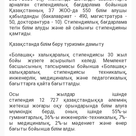
арналған стипендиялық бағдарлама бойынша
Қазақстанның 37 ЖОО-да 550 білім алушы
қабылданды (бакалавриат - 490, магистратура -
50, докторантура - 10). Стипендиялық бағдарлама
тегін білім алуды және ай сайынғы стипендияны
қамтиды.
Қазақстанда білім беру туризмін дамыту
«Болашақ» халықаралық стипендиясы 30 жыл
бойы жүзеге асырылып келеді. Мемлекет
басшысының тапсырмасы бойынша «Болашақ»
халықаралық стипендиясы техникалық,
инженерлік, медициналық және педагогикалық
бағыттарға қайта бағытталды.
Осы жылдар ішінде
стипендия 12 727 қазақстандыққа әлемнің
жетекші жоғары оқу орындарында білім алуға
мүмкіндік берді, оның ішінде 55%-ы
гуманитарлық, 36%-ы инженерлік-техникалық, 7%-
ы медициналық, 2%-ы мәдениет және өнер
бағыты бойынша білім алды.