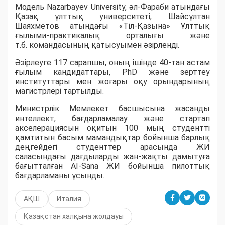
Модель Nazarbayev University, әл-Фараби атындағы
Қазақ ұлттық университеті, Шайсұлтан
Шаяхметов атындағы «Тіл-Қазына» Ұлттық
ғылыми-практикалық орталығы және
т.б. командасының қатысуымен әзірленді.
Әзірлеуге 117 сарапшы, оның ішінде 40-тан астам
ғылым кандидаттары, PhD және зерттеу
институттары мен жоғары оқу орындарының
магистрлері тартылды.
Министрлік Мемлекет басшысына жасанды
интеллект, бағдарламалау және стартап
акселерациясын оқитын 100 мың студентті
қамтитын басым мамандықтар бойынша барлық
деңгейдегі студенттер арасында ЖИ
саласындағы дағдыларды жан-жақты дамытуға
бағытталған AI-Sana ЖИ бойынша пилоттық
бағдарламаны ұсынды.
АҚШ
Италия
Қазақстан халқына жолдауы