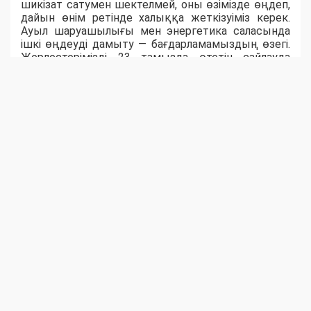
шикізат сатумен шектелмей, оны өзімізде өңдеп,
дайын өнім ретінде халыққа жеткізуіміз керек.
Ауыл шаруашылығы мен энергетика саласында
ішкі өңдеуді дамыту — бағдарламамыздың өзегі.
Жерлестерімізді 23 тамызда өтетін сайлауда
белсенділік танытып, "Әділет" партиясын қолдауға
шақырамын», - деді ол.
Ақпараттық технологиялар саласының маманы
Михаил Дудниченков «Әділет» партиясының
цифрландыру саласын сайлауалды
бағдарламасына алғашқылардың бірі болып
енгізгенін тілге тиек етті. Ол цифрлық
мемлекеттік қызметтер мен онлайн-төлемдердің
дамуы халықтың тұрмыс сапасын арттырғанын,
сонымен бірге бұл бағытта киберқылмыс пен
алаяқтыққа қарсы күрес шаралары да басты
назарда екенін айтты.
Кездесу соңында жұмысшылар төмен пайызбен
несие алу мүмкіндіктері туралы сауал қойды. Бұл
сұраққа Наталья Годунова ауылдағы еңбек
адамдары үшін «Ауыл аманаты»
бағдарламасының тиімділігі жоғары екенін айтып,