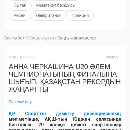
Қытай
Мемлекет басшысы
Ресей
Ұлыбритания
Франция
Басты бет
/
Жаңалықтар
/
Соңғы жаңалықтар
6.08.2026, 21:00
Оқылды:
АННА ЧЕРКАШИНА U20 ӘЛЕМ
ЧЕМПИОНАТЫНЫҢ ФИНАЛЫНА
ШЫҒЫП, ҚАЗАҚСТАН РЕКОРДЫН
ЖАҢАРТТЫ
Сілтеме алу
ҚР Спортты дамыту дирекциясының
мәліметінше, АҚШ-тың Юджин қаласында
басталған 20 жасқа дейінгі спортшылар