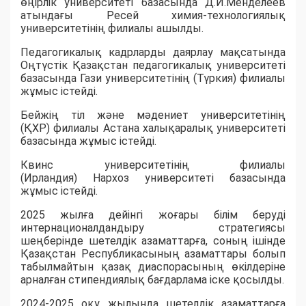
өңірлік университеті базасында Д.И.Менделеев
атындағы Ресей химия-технологиялық
университетінің филиалы ашылды.
Педагогикалық кадрларды даярлау мақсатында
Оңтүстік Қазақстан педагогикалық университеті
базасында Гази университетінің (Түркия) филиалы
жұмыс істейді.
Бейжің тіл және мәдениет университетінің
(ҚХР) филиалы Астана халықаралық университеті
базасында жұмыс істейді.
Квинс университетінің филиалы
(Ирландия) Нархоз университеті базасында
жұмыс істейді.
2025 жылға дейінгі жоғары білім беруді
интернационалдандыру стратегиясы
шеңберінде шетелдік азаматтарға, соның ішінде
Қазақстан Республикасының азаматтары болып
табылмайтын қазақ диаспорасының өкілдеріне
арналған стипендиялық бағдарлама іске қосылды.
2024-2025 оқу жылында шетелдік азаматтарға