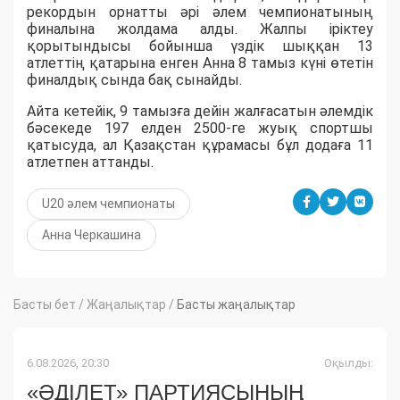
рекордын орнатты әрі әлем чемпионатының
финалына жолдама алды. Жалпы іріктеу
қорытындысы бойынша үздік шыққан 13
атлеттің қатарына енген Анна 8 тамыз күні өтетін
финалдық сында бақ сынайды.
Айта кетейік, 9 тамызға дейін жалғасатын әлемдік
бәсекеде 197 елден 2500-ге жуық спортшы
қатысуда, ал Қазақстан құрамасы бұл додаға 11
атлетпен аттанды.
U20 әлем чемпионаты
Анна Черкашина
Басты бет
/
Жаңалықтар
/
Басты жаңалықтар
6.08.2026, 20:30
Оқылды:
«ӘДІЛЕТ» ПАРТИЯСЫНЫҢ