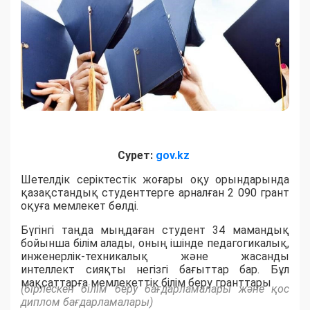
Сурет:
gov.kz
Шетелдік серіктестік жоғары оқу орындарында
қазақстандық студенттерге арналған 2 090 грант
оқуға мемлекет бөлді.
Бүгінгі таңда мыңдаған студент 34 мамандық
бойынша білім алады, оның ішінде педагогикалық,
инженерлік-техникалық және жасанды
интеллект сияқты негізгі бағыттар бар. Бұл
мақсаттарға мемлекеттік білім беру гранттары
(бірлескен білім беру бағдарламалары және қос
диплом бағдарламалары)