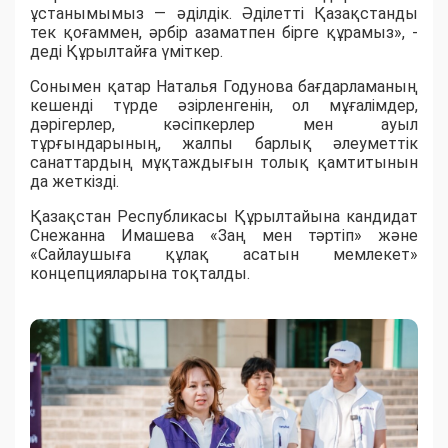
ұстанымымыз — әділдік. Әділетті Қазақстанды
тек қоғаммен, әрбір азаматпен бірге құрамыз», -
деді Құрылтайға үміткер.
Сонымен қатар Наталья Годунова бағдарламаның
кешенді түрде әзірленгенін, ол мұғалімдер,
дәрігерлер, кәсіпкерлер мен ауыл
тұрғындарының, жалпы барлық әлеуметтік
санаттардың мұқтаждығын толық қамтитынын
да жеткізді.
Қазақстан Республикасы Құрылтайына кандидат
Снежанна Имашева «Заң мен тәртіп» және
«Сайлаушыға құлақ асатын мемлекет»
концепцияларына тоқталды.