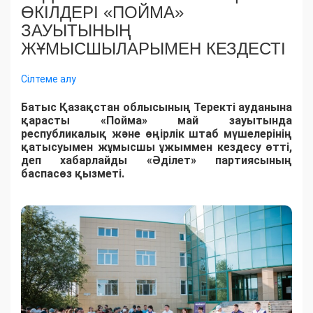
ӨКІЛДЕРІ «ПОЙМА»
ЗАУЫТЫНЫҢ
ЖҰМЫСШЫЛАРЫМЕН КЕЗДЕСТІ
Сілтеме алу
Батыс Қазақстан облысының Теректі ауданына
қарасты «Пойма» май зауытында
республикалық және өңірлік штаб мүшелерінің
қатысуымен жұмысшы ұжыммен кездесу өтті,
деп хабарлайды «Әділет» партиясының
баспасөз қызметі.