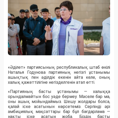
«Әділет» партиясының республикалық штаб өкілі
Наталья Годунова партияның негізгі ұстанымы
ашықтық пен әділдік екенін айта келе, оның
халық қажеттілігіне негізделгенін атап өтті.
«Партияның басты ұстанымы — халыққа
орындалмайтын бос уәде бермеу. Мәселе бар ма,
оны ашық мойындаймыз. Шешу жолдары болса,
қалай іске асатынын көрсетеміз. Серпінді әрі
амбициялық мақсаттары бар бұл бағдарлама —
нақты іске асатын жоба. Біздің басты