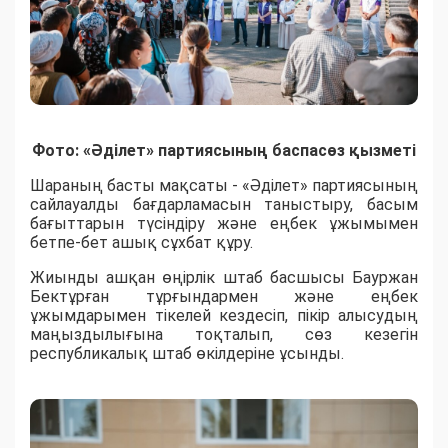
Фото: «Әділет» партиясының баспасөз қызметі
Шараның басты мақсаты - «Әділет» партиясының
сайлауалды бағдарламасын таныстыру, басым
бағыттарын түсіндіру және еңбек ұжымымен
бетпе-бет ашық сұхбат құру.
Жиынды ашқан өңірлік штаб басшысы Бауржан
Бектұрған тұрғындармен және еңбек
ұжымдарымен тікелей кездесіп, пікір алысудың
маңыздылығына тоқталып, сөз кезегін
республикалық штаб өкілдеріне ұсынды.