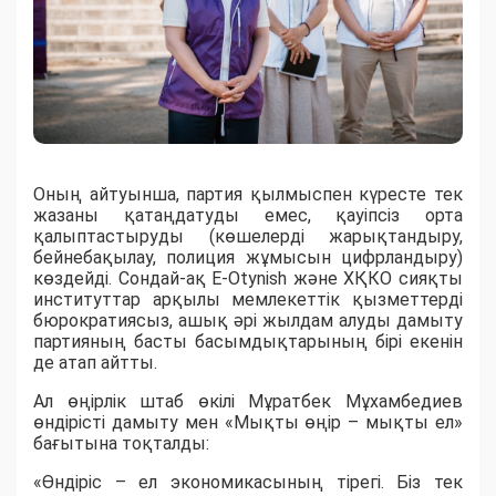
Оның айтуынша, партия қылмыспен күресте тек
жазаны қатаңдатуды емес, қауіпсіз орта
қалыптастыруды (көшелерді жарықтандыру,
бейнебақылау, полиция жұмысын цифрландыру)
көздейді. Сондай-ақ E-Otynish және ХҚКО сияқты
институттар арқылы мемлекеттік қызметтерді
бюрократиясыз, ашық әрі жылдам алуды дамыту
партияның басты басымдықтарының бірі екенін
де атап айтты.
Ал өңірлік штаб өкілі Мұратбек Мұхамбедиев
өндірісті дамыту мен «Мықты өңір – мықты ел»
бағытына тоқталды:
«Өндіріс – ел экономикасының тірегі. Біз тек