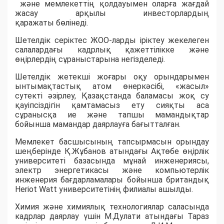
және мемлекеттің қолдауымен оларға жағдай
жасау арқылы инвесторлардың
қаражаты бөлінеді.
Шетелдік серіктес ЖОО-ларды іріктеу жекелеген
салалардағы кадрлық қажеттілікке және
өңірлердің сұраныстарына негізделеді.
Шетелдік жетекші жоғары оқу орындарымен
ынтымақтастық атом өнеркәсібі, «жасыл»
сутекті әзірлеу, Қазақстанда баламасы жоқ су
қауіпсіздігін қамтамасыз ету сияқты аса
сұранысқа ие және тапшы мамандықтар
бойынша мамандар даярлауға бағытталған.
Мемлекет басшысының тапсырмасын орындау
шеңберінде Қ.Жұбанов атындағы Ақтөбе өңірлік
университеті базасында мұнай инженериясы,
электр энергетикасы және компьютерлік
инженерия бағдарламалары бойынша британдық
Heriot Watt университетінің филиалы ашылды.
Химия және химиялық технологиялар саласында
кадрлар даярлау үшін М.Дулати атындағы Тараз