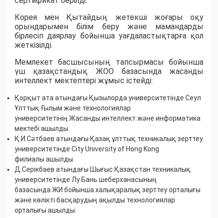
сертификат берілді.
Корея мен Қытайдың жетекші жоғары оқу
орындарымен білім беру және мамандарды
бірлесіп даярлау бойынша уағдаластықтарға қол
жеткізілді.
Мемлекет басшысының тапсырмасы бойынша
үш қазақстандық ЖОО базасында жасанды
интеллект мектептері жұмыс істейді:
Қорқыт ата атындағы Қызылорда университетінде Сеул
Ұлттық Ғылым және технологиялар
университетінің Жасанды интеллект және информатика
мектебі ашылды.
Қ.И.Сәтбаев атындағы Қазақ ұлттық техникалық зерттеу
университетінде City University of Hong Kong
филиалы ашылды.
Д.Серікбаев атындағы Шығыс Қазақстан техникалық
университетінде Лу Бань шеберханасының
базасында ЖИ бойынша халықаралық зерттеу орталығы
және көлікті басқарудың ақылды технологиялар
орталығы ашылды.