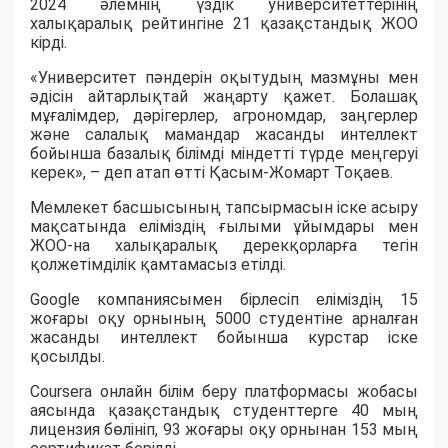
2024 әлемнің үздік университеттерінің
халықаралық рейтингіне 21 қазақстандық ЖОО
кірді.
«Университет пәндерін оқытудың мазмұны мен
әдісін айтарлықтай жаңарту қажет. Болашақ
мұғалімдер, дәрігерлер, агрономдар, заңгерлер
және салалық мамандар жасанды интеллект
бойынша базалық білімді міндетті түрде меңгеруі
керек», – деп атап өтті Қасым-Жомарт Тоқаев.
Мемлекет басшысының тапсырмасын іске асыру
мақсатында еліміздің ғылыми ұйымдары мен
ЖОО-на халықаралық дерекқорларға тегін
қолжетімділік қамтамасыз етілді.
Google компаниясымен бірлесіп еліміздің 15
жоғары оқу орнының 5000 студентіне арналған
жасанды интеллект бойынша курстар іске
қосылды.
Coursera онлайн білім беру платформасы жобасы
аясында қазақстандық студенттерге 40 мың
лицензия бөлініп, 93 жоғары оқу орнынан 153 мың