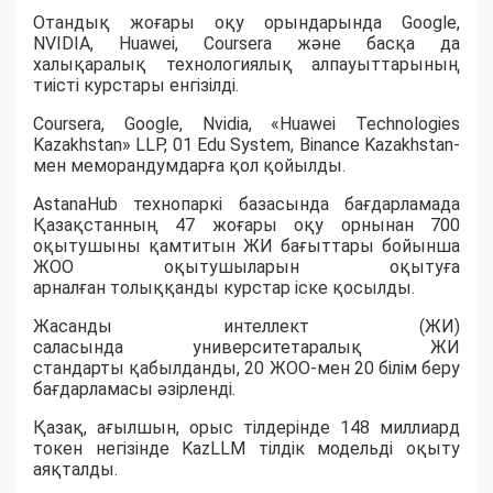
Отандық жоғары оқу орындарында Google,
NVIDIA, Huawei, Coursera және басқа да
халықаралық технологиялық алпауыттарының
тиісті курстары енгізілді.
Coursera, Google, Nvidia, «Huawei Technologies
Kazakhstan» LLP, 01 Edu System, Binance Kazakhstan-
мен меморандумдарға қол қойылды.
AstanaHub технопаркі базасында бағдарламада
Қазақстанның 47 жоғары оқу орнынан 700
оқытушыны қамтитын ЖИ бағыттары бойынша
ЖОО оқытушыларын оқытуға
арналған толыққанды курстар іске қосылды.
Жасанды интеллект (ЖИ)
саласында университетаралық ЖИ
стандарты қабылданды, 20 ЖОО-мен 20 білім беру
бағдарламасы әзірленді.
Қазақ, ағылшын, орыс тілдерінде 148 миллиард
токен негізінде KazLLM тілдік модельді оқыту
аяқталды.