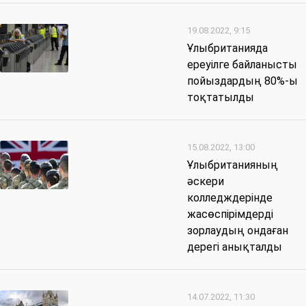
19.08.2022, 9:15
Ұлыбританияда
ереуілге байланысты
пойыздардың 80%-ы
тоқтатылды
15.08.2022, 13:00
Ұлыбританияның
әскери
колледждерінде
жасөспірімдерді
зорлаудың ондаған
дерегі анықталды
14.07.2022, 11:30