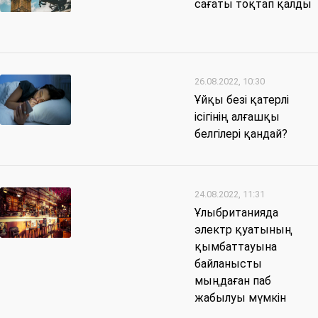
сағаты тоқтап қалды
26.08.2022, 10:30
Ұйқы безі қатерлі
ісігінің алғашқы
белгілері қандай?
24.08.2022, 11:31
Ұлыбританияда
электр қуатының
қымбаттауына
байланысты
мыңдаған паб
жабылуы мүмкін