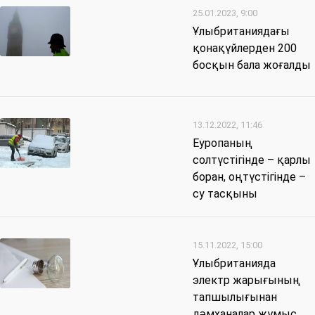
25.01.2023, 9:00
Ұлыбританиядағы
қонақүйлерден 200
босқын бала жоғалды
13.12.2022, 11:46
Еуропаның
солтүстігінде – қарлы
боран, оңтүстігінде –
су тасқыны
15.11.2022, 15:00
Ұлыбританияда
электр жарығының
тапшылығынан
дәмханалар жұмыс