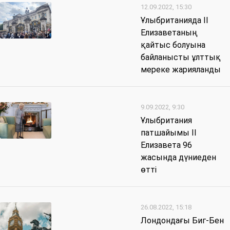
12.09.2022, 15:30
Ұлыбританияда II
Елизаветаның
қайтыс болуына
байланысты ұлттық
мереке жарияланды
9.09.2022, 9:30
Ұлыбритания
патшайымы II
Елизавета 96
жасында дүниеден
өтті
26.08.2022, 15:18
Лондондағы Биг-Бен