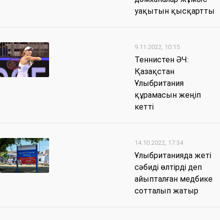
уақытын қысқартты
9.11.2022, 10:15
Теннистен ӘЧ:
Қазақстан
Ұлыбритания
құрамасын жеңіп
кетті
14.10.2022, 17:34
Ұлыбританияда жеті
сәбиді өлтірді деп
айыпталған медбике
сотталып жатыр