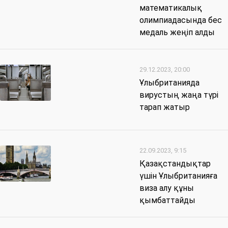
математикалық
олимпиадасында бес
медаль жеңіп алды
29.12.2023, 20:00
Ұлыбританияда
вирустың жаңа түрі
тарап жатыр
22.09.2023, 9:15
Қазақстандықтар
үшін Ұлыбританияға
виза алу құны
қымбаттайды