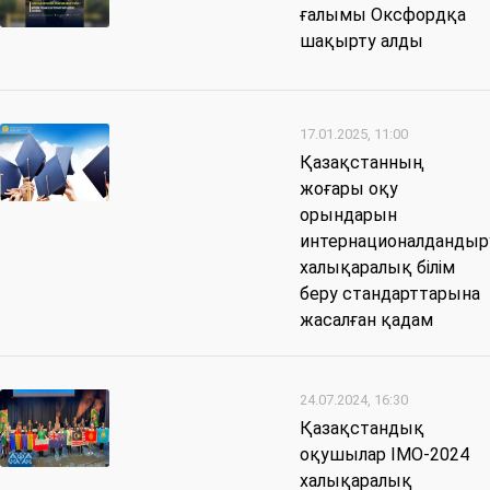
ғалымы Оксфордқа
шақырту алды
17.01.2025, 11:00
Қазақстанның
жоғары оқу
орындарын
интернационалдандыр
халықаралық білім
беру стандарттарына
жасалған қадам
24.07.2024, 16:30
Қазақстандық
оқушылар IMO-2024
халықаралық