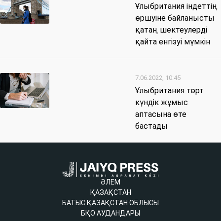
Ұлыбритания індеттің
өршуіне байланысты
қатаң шектеулерді
қайта енгізуі мүмкін
7.06.2022, 10:45
Ұлыбритания төрт
күндік жұмыс
аптасына өте
бастады
ӘЛЕМ
ҚАЗАҚСТАН
БАТЫС ҚАЗАҚСТАН ОБЛЫСЫ
БҚО АУДАНДАРЫ