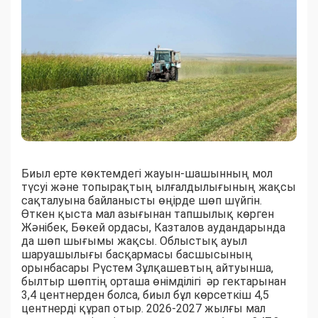
Биыл ерте көктемдегі жауын-шашынның мол
түсуі және топырақтың ылғалдылығының жақсы
сақталуына байланысты өңірде шөп шүйгін.
Өткен қыста мал азығынан тапшылық көрген
Жәнібек, Бөкей ордасы, Казталов аудандарында
да шөп шығымы жақсы. Облыстық ауыл
шаруашылығы басқармасы басшысының
орынбасары Рүстем Зұлқашевтың айтуынша,
былтыр шөптің орташа өнімділігі әр гектарынан
3,4 центнерден болса, биыл бұл көрсеткіш 4,5
центнерді құрап отыр. 2026-2027 жылғы мал