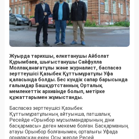
Жуырда тарихшы, өлкетанушы
Айболат
Құрымбаев,
шығыстанушы Сайфулла
Моллақанағатұлы
және журналист, баспасөз
зерттеушісі Қазыбек Құттымұратұлы Уфа
қаласында болды. Бес күндік сапар барысында
ғалымдар Башқұртстанның Орталық
мемлекеттік архивінде болып, метірке
құжаттарымен жұмыстанды.
Баспасөз зерттеушісі Қазыбек
Құттымұратұлының айтуынша, патшалық
Ресейде «Орынбор мұсылмандарының діни
басқармасы» деген мекеме болған. Басқарманың
атауы Орынбор болғанымен, орталығы Уфада
орналасқан екен. Осы жерде Ресей