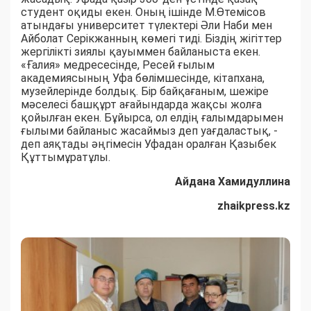
студент оқиды екен. Оның ішінде М.Өтемісов
атындағы университет түлектері Әли Наби мен
Айболат Серікжанның көмегі тиді. Біздің жігіттер
жергілікті зиялы қауыммен байланыста екен.
«Ғалия» медресесінде, Ресей ғылым
академиясының Уфа бөлімшесінде, кітапхана,
музейлерінде болдық. Бір байқағаным, шежіре
мәселесі башқұрт ағайындарда жақсы жолға
қойылған екен. Бұйырса, ол елдің ғалымдарымен
ғылыми байланыс жасаймыз деп уағдаластық, -
деп аяқтады әңгімесін Уфадан оралған Қазыбек
Құттымұратұлы.
Айдана Хамидуллина
zhaikpress.kz