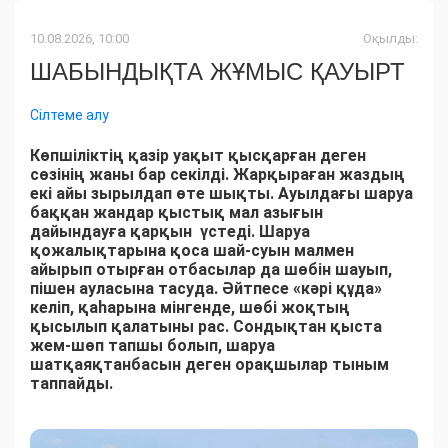
10.08.2026, 10:00
Оқылды:
ШАБЫНДЫҚТА ЖҰМЫС ҚАУЫРТ
Сілтеме алу
Көпшіліктің қазір уақыт қысқарған деген
сөзінің жаны бар секілді. Жарқыраған жаздың
екі айы зырылдап өте шықты. Ауылдағы шаруа
баққан жандар қыстық мал азығын
дайындауға қарқын үстеді. Шаруа
қожалықтарына қоса шай-суын малмен
айырып отырған отбасылар да шөбін шауып,
пішен ауласына тасуда. Әйтпесе «кәрі құда»
келіп, қаһарына мінгенде, шөбі жоқтың
қысылып қалатыны рас. Сондықтан қыста
жем-шөп тапшы болып, шаруа
шатқаяқтанбасын деген орақшылар тыным
таппайды.