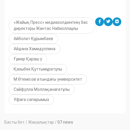
«Жайық Пресс» медиахолдингінің бас
директоры Жантас Набиоллаұлы
Айболат Құрымбаев
Айдана Хамидуллина
Ғұмар Қараш у
Қазыбек Құттымұратұлы
М.Өтемісов атындағы университет
Сайфулла Моллақанағатұлы
Уфаға сапарымыз
Басты бет
/
Жаңалықтар
/
07 news