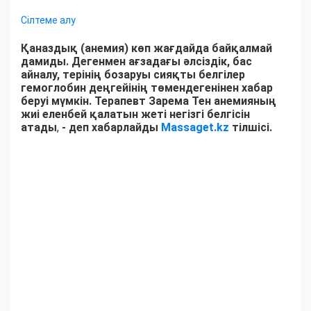
Сілтеме алу
Қаназдық (анемия) көп жағдайда байқалмай
дамиды. Дегенмен ағзадағы әлсіздік, бас
айналу, терінің бозаруы сияқты белгілер
гемоглобин деңгейінің төмендегенінен хабар
беруі мүмкін. Терапевт Зарема Тен анемияның
жиі еленбей қалатын жеті негізгі белгісін
атады
,
- деп хабарлайды
Massaget.kz
тілшісі.