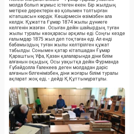
молда болып жұмыс істеген екен. Бір жылдың
метірке деректерін өз қолымен толтырған
кітапшасын көрдік. Көшірмесін өзімізбен ала
келдік. Құжатта Ғұмар 1874 жылы дүниеге
келгенін жазған . Осыған дейін шайырдың туған
жылы туралы көзқарасы әрқилы еді. Соңғы кезде
ғалымдар 1875 жыл деп тоқтаған еді. Ал енді
бабамыздың туған жылы келтірілген құжат
табылды. Сонымен қатар кітапшадан Ғұмар
Қараштың Уфа, Қазан қалаларында діни білім
алғанын оқыдық. Осы уақытқа дейін Фурманда
Ғұбайдолла Ғалекеев деген молдадан дәріс
алғанын білгенімізбен, діни жоғары білімі туралы
ақпарат жоқ еді, - дейді Қ.Құттымұратұлы.