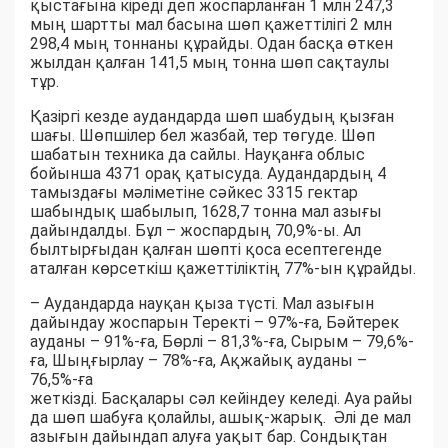
қыстағына кіреді деп жоспарланған 1 млн 247,3
мың шартты мал басына шөп қажеттілігі 2 млн
298,4 мың тоннаны құрайды. Одан басқа өткен
жылдан қалған 141,5 мың тонна шөп сақтаулы
тұр.
Қазіргі кезде аудандарда шөп шабудың қызған
шағы. Шөпшілер бел жазбай, тер төгуде. Шөп
шабатын техника да сайлы. Науқанға облыс
бойынша 4371 орақ қатысуда. Аудандардың 4
тамыздағы мәліметіне сәйкес 3315 гектар
шабындық шабылып, 1628,7 тонна мал азығы
дайындалды. Бұл – жоспардың 70,9%-ы. Ал
былтырғыдан қалған шөпті қоса есептегенде
аталған көрсеткіш қажеттіліктің 77%-ын құрайды.
– Аудандарда науқан қыза түсті. Мал азығын
дайындау жоспарын Теректі – 97%-ға, Бәйтерек
ауданы – 91%-ға, Бөрлі – 81,3%-ға, Сырым – 79,6%-
ға, Шыңғырлау – 78%-ға, Ақжайық ауданы –
76,5%-ға
жеткізді. Басқалары сәл кейіндеу келеді. Ауа райы
да шөп шабуға қолайлы, ашық-жарық. Әлі де мал
азығын дайындап алуға уақыт бар. Сондықтан