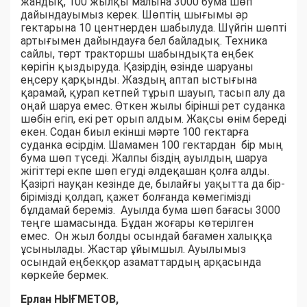
жандық, 100 жылқы малына 3000 бума шөп
дайындауымыз керек. Шөптің шығымы әр
гектарына 10 центнерден шабылуда. Шүйгін шөпті
артығымен дайындауға бел байладық. Техника
сайлы, төрт тракторшы шабындықта еңбек
көрігін қыздыруда. Қазірдің өзінде шаруаны
еңсеру қарқынды. Жаздың аптап ыстығына
қарамай, қурап кетпей тұрып шауып, тасып алу да
оңай шаруа емес. Өткен жылы бірінші рет суданка
шөбін егіп, екі рет орып алдым. Жақсы өнім береді
екен. Содан биыл екінші мәрте 100 гектарға
суданка өсірдім. Шамамен 100 гектардан бір мың
бума шөп түседі. Жалпы біздің ауылдың шаруа
жігіттері екпе шөп егуді әлдеқашан қолға алды.
Қазіргі науқан кезінде де, былайғы уақытта да бір-
бірімізді қолдап, қажет болғанда көмегімізді
бұлдамай береміз. Ауылда бума шөп бағасы 3000
теңге шамасында. Бұдан жоғары көтерілген
емес. Он жыл болды осындай бағамен халыққа
ұсынылады. Жастар ұйымшыл. Ауылымыз
осындай еңбекқор азаматтардың арқасында
көркейе бермек.
Ерлан НЫҒМЕТОВ,