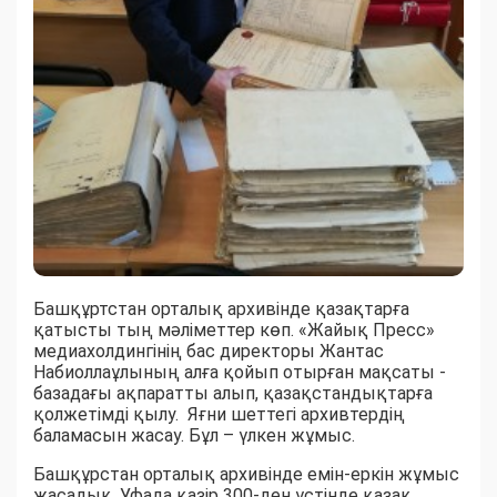
Башқұртстан орталық архивінде қазақтарға
қатысты тың мәліметтер көп. «Жайық Пресс»
медиахолдингінің бас директоры Жантас
Набиоллаұлының алға қойып отырған мақсаты -
базадағы ақпаратты алып, қазақстандықтарға
қолжетімді қылу. Яғни шеттегі архивтердің
баламасын жасау. Бұл – үлкен жұмыс.
Башқұрстан орталық архивінде емін-еркін жұмыс
жасадық. Уфада қазір 300-ден үстінде қазақ