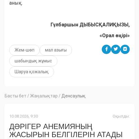
анық.
Гүлбаршын ДЫБЫСҚАЛИҚЫЗЫ,
«Орал өңірі»
Жем-шөп
мал азығы
шабындық жұмыс
Шаруа қожалық
Басты бет
/
Жаңалықтар
/
Денсаулық
10.08.2026, 9:30
Оқылды:
ДӘРІГЕР АНЕМИЯНЫҢ
ЖАСЫРЫН БЕЛГІЛЕРІН АТАДЫ