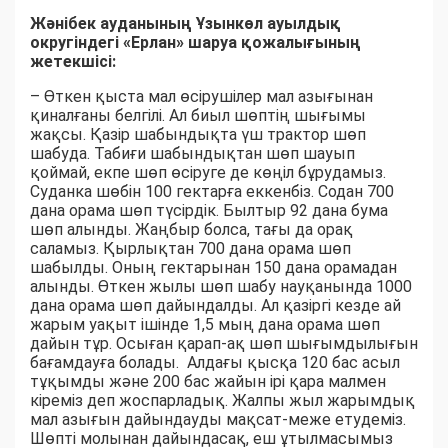
Жәнібек ауданының Ұзынкөл ауылдық
округіндегі «Ерлан» шаруа қожалығының
жетекшісі:
– Өткен қыста мал өсірушілер мал азығынан
қиналғаны белгілі. Ал биыл шөптің шығымы
жақсы. Қазір шабындықта үш трактор шөп
шабуда. Табиғи шабындықтан шөп шауып
қоймай, екпе шөп өсіруге де көңіл бұрудамыз.
Суданка шөбін 100 гектарға еккенбіз. Содан 700
дана орама шөп түсірдік. Былтыр 92 дана бума
шөп алынды. Жаңбыр болса, тағы да орақ
саламыз. Қырлықтан 700 дана орама шөп
шабылды. Оның гектарынан 150 дана орамадан
алынды. Өткен жылы шөп шабу науқанында 1000
дана орама шөп дайындалды. Ал қазіргі кезде ай
жарым уақыт ішінде 1,5 мың дана орама шөп
дайын тұр. Осыған қарап-ақ шөп шығымдылығын
бағамдауға болады. Алдағы қысқа 120 бас асыл
тұқымды және 200 бас жайын ірі қара малмен
кіреміз деп жоспарладық. Жалпы жыл жарымдық
мал азығын дайындауды мақсат-меже етудеміз.
Шөпті молынан дайындасақ, еш ұтылмасымыз