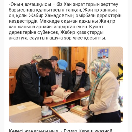
-Оның алғашқысы – біз Хан зираттарын зерттеу
барысында құлпытасын тапқан, Жәңгір ханның
оң қолы Жабир Хамадовтың өмірбаян деректерін
кездестірдік. Меккеде оқыған қажыны Жәңгір
хан жанына арнайы алдырған екен. Құжат
деректеріне сүйенсек, Жабир қазақтарды
ағартуға, сауатын ашуға зор үлес қосыпты.
Келесі жаңалығымыз - Ғұмар Қараш указной