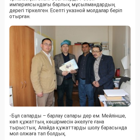
империясындағы барлық мұсылмандардың
дерегі тіркелген. Есепті указной молдалар беріп
отырған.
-Бұл сапарды – барлау сапары дер ем. Мейлінше,
көп құжаттың көшірмесін әкелуге ғана
тырыстық. Алайда құжаттарды шолу барасында
мол олжаға тап болдық.