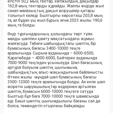
егістігі 50,2 мың гектар, көпжылдық дақылдар
162,8 мың гектарды құрайды. Жалпы өңірде жыл
санап малазықтық дақыл өсірушілер қатары
толығып келеді. Былтырғы көрсеткіш 203,8 мың
га, ал бұдан үш жыл бұрын, яғни 2023 жылы 190,6
мың га болды.
Өңір тұрғындарының қолындағы төрт түлік
малды шөппен қамту мақсатындағы жұмыс
жалғасуда. Табиғи шабындықтағы шөптің бір
бумасының бағасы 3400-10000 теңге
аралығында. Сырым ауданында – 6000-6500,
Қаратөбеде – 4000-6000, Бәйтерек ауданында
7000-9000 теңгеден ұсынылуда. Шөп бағасының
әртүрлі болуына шөптің шығымына,
шабындықтың алыс-жақындығына байланысты.
Өткен жылы мұндай шөп бумасының бағасы
3500-12000 теңге аралығында болды. Ал екпе шөп
өсіретін шаруашылықтар өздерінен артылған
шөптің бумасын 6000-10000 теңгеге сатуда.
Былтыр бұл баға 7000-10000 теңге шамасында
еді. Биыл шөптің шығымдылығы бағаны сәл де
болса, төмендетіп отырғаны байқалады.