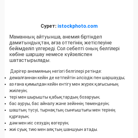
Сурет:
istockphoto.com
Маманның айтуынша, анемия біртіндеп
дамитындықтан, ағза оттегінің жетіспеуіне
бейімделіп үлгереді. Сол себепті оның белгілері
көбіне шаршау немесе күйзеліспен
шатастырылады.
Дәрігер анемияның негізгі белгілері ретінде:
демалғаннан кейін де кетпейтін әлсіздік пен шаршауды;
аз ғана қимылдан кейін ентігу мен жүрек қағысының
жиілеуін;
тері мен шырышты қабықтардың бозаруын;
бас ауруы, бас айналу және зейіннің төмендеуін;
шаштың түсуі, тырнақтың сынғыштығы мен терінің
құрғауын;
дәм мен иіс сезудің өзгеруін;
жиі суық тию мен аяқтың шаншуын атады.