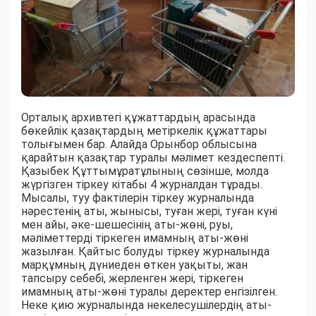
Орталық архивтегі құжаттардың арасында
бөкейлік қазақтардың метіркелік құжаттары
толығымен бар. Алайда Орынбор облысына
қарайтын қазақтар туралы мәлімет кездеспепті.
Қазыбек Құттымұратұлының сөзінше, молда
жүргізген тіркеу кітабы 4 журналдан тұрады.
Мысалы, туу фактілерін тіркеу журналында
нәрестенің аты, жынысы, туған жері, туған күні
мен айы, әке-шешесінің аты-жөні, руы,
мәліметтерді тіркеген имамның аты-жөні
жазылған. Қайтыс болуды тіркеу журналында
марқұмның дүниеден өткен уақыты, жан
тапсыру себебі, жерленген жері, тіркеген
имамның аты-жөні туралы деректер енгізілген.
Неке қию журналында некелесушілердің аты-