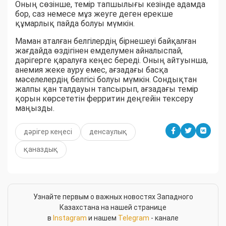
Оның сөзінше, темір тапшылығы кезінде адамда
бор, саз немесе мұз жеуге деген ерекше
құмарлық пайда болуы мүмкін.
Маман аталған белгілердің бірнешеуі байқалған
жағдайда өздігінен емделумен айналыспай,
дәрігерге қаралуға кеңес береді. Оның айтуынша,
анемия жеке ауру емес, ағзадағы басқа
мәселелердің белгісі болуы мүмкін. Сондықтан
жалпы қан талдауын тапсырып, ағзадағы темір
қорын көрсететін ферритин деңгейін тексеру
маңызды.
дәрігер кеңесі
денсаулық
қаназдық
Узнайте первым о важных новостях Западного
Казахстана на нашей странице
в
Instagram
и нашем
Telegram
- канале