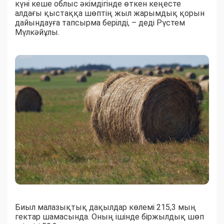
күні кеше облыс әкімдігінде өткен кеңесте
алдағы қыстаққа шөптің жыл жарымдық қорын
дайындауға тапсырма берілді, – деді Рүстем
Мүлкәйұлы.
Биыл малазықтық дақылдар көлемі 215,3 мың
гектар шамасында. Оның ішінде біржылдық шөп