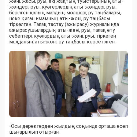
жөні, жасы, руы, екі жақтың туыстарының аты-
жөндері, руы, куәгерлердің аты-жөндері, руы,
берілген қалың малдың мөлшері, ру таңбалары,
неке қиған имамның аты-жөні, ру таңбасы
тіркелген. Талақ тастау (ажырасу) журналында
ажырасушылардың аты-жөні, руы, талақ ету
себептері, куәлардың аты-жөні, руы, тіркеген
молданың аты-жөні, ру таңбасы көрсетілген.
-Осы деректерден жылдың соңында орташа есеп
шығарылып отырған.