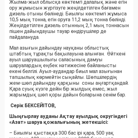
Жылма-жыл облысқа көктемгі далалық және егін
ору жұмысын жүргізуге жеңілдетілген бағамен
дизель отыны бөлінеді. Биылғы көктемгі жұмыса
10,5 мың тонна, егін оруға 11,2 мың тонна бөлінді.
Жеңілдетілген дизель отынның 2,1 мың тоннасын
пішен дайындаушы тауар өндірушілер де
пайдалануда.
Мал азығын дайындау науқаны облыстық
штабтың тұрақты бақылауына алынған. Өйткені
ауыл шаруашылығы саласының дамуы
шаруалардың еңбек нәтижесіне байланысты
екені белгілі. Ауыл-аудандар биыл мал азығынан
тапшылық көрмейтін сыңайлы. Шөпшілердің
жем-шөп дайындау қарқыны соны аңғартқандай.
Қара суық күзге дейін бір жылдық емес, жыл
жарымдық шөп қоры дайын боларына сенім бар.
Серік БЕКСЕЙІТОВ,
Шыңғырлау ауданы Ақтау ауылдық округіндегі
«Азат» шаруа қожалығының жетекшісі:
– Биылғы қыстаққа 300 бас ірі қара, 500 уақ