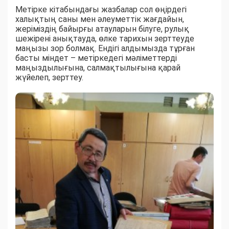
Метірке кітабындағы жазбалар сол өңірдегі
халықтың саны мен әлеуметтік жағдайын,
жеріміздің байырғы атауларын білуге, рулық
шежірені анықтауда, өлке тарихын зерттеуде
маңызы зор болмақ. Ендігі алдымызда тұрған
басты міндет – метіркедегі мәліметтерді
маңыздылығына, салмақтылығына қарай
жүйелеп, зерттеу.