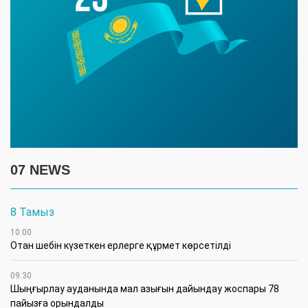
07 NEWS
8 Тамыз
10:00
Отан шебін күзеткен ерлерге құрмет көрсетілді
09:30
​Шыңғырлау ауданында мал азығын дайындау жоспары 78
пайызға орындалды