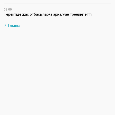
09:00
​Теректіде жас отбасыларға арналған тренинг өтті
7 Тамыз
16:45
Балалардың жазғы кезеңдегі қауіпсіздігін қамтамасыз ету –
негізгі қауіп-қатерлерге кешенді бақылауды талап етеді
15:30
Батыстың барысы анықталды
12:30
«Бөрлі жаршысы – Бурлинские вести» газетінде жаңа басшы
11:00
Аудандық мәслихаттың кезектен тыс 42-сессиясында
маңызды мәселелер қаралды
10:30
Жүйелі жұмыс пен нақты нәтиже керек