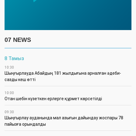
07 NEWS
8 Тамыз
10:30
Шыңғырлауда Абайдың 181 жылдығына арналған әдеби-
сазды кеш өтті
10:00
Отан шебін күзеткен ерлерге құрмет көрсетілді
09:30
​Шыңғырлау ауданында мал азығын дайындау жоспары 78
пайызға орындалды