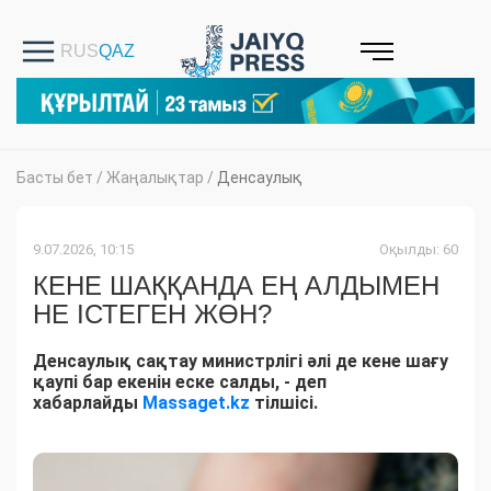
Басты бет
/
Жаңалықтар
/
Денсаулық
9.07.2026, 10:15
Оқылды: 60
КЕНЕ ШАҚҚАНДА ЕҢ АЛДЫМЕН
НЕ ІСТЕГЕН ЖӨН?
Денсаулық сақтау министрлігі әлі де кене шағу
қаупі бар екенін еске салды, - деп
хабарлайды
Massaget.kz
тілшісі.