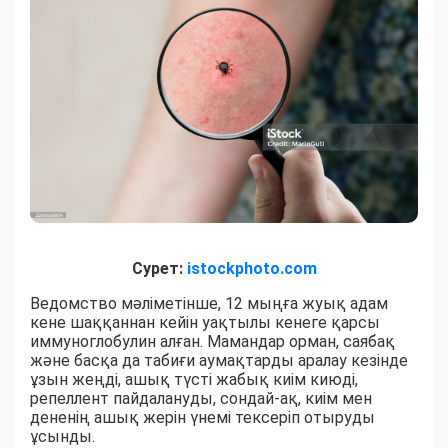
Сурет:
istockphoto.com
Ведомство мәліметінше, 12 мыңға жуық адам
кене шаққаннан кейін уақтылы кенеге қарсы
иммуноглобулин алған. Мамандар орман, саябақ
және басқа да табиғи аумақтарды аралау кезінде
ұзын жеңді, ашық түсті жабық киім киюді,
репеллент пайдалануды, сондай-ақ, киім мен
дененің ашық жерін үнемі тексеріп отыруды
ұсынды.