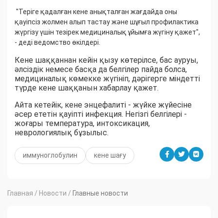
"Теріге қадалған кене анықталған жағдайда оны
қауіпсіз жолмен алып тастау және шұғыл профилактика
жүргізу үшін тезірек медициналық ұйымға жүгіну қажет",
- деді ведомство өкілдері.
Кене шаққаннан кейін қызу көтерілсе, бас ауруы,
әлсіздік немесе басқа да белгілер пайда болса,
медициналық көмекке жүгініп, дәрігерге міндетті
түрде кене шаққанын хабарлау қажет.
Айта кетейік, кене энцефалиті - жүйке жүйесіне
әсер ететін қауіпті инфекция. Негізгі белгілері -
жоғары температура, интоксикация,
неврологиялық бұзылыс.
иммуноглобулин
кене шағу
Главная
/
Новости
/
Главные новости