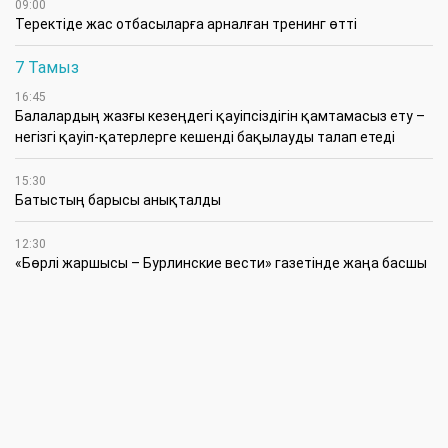
09:00
​Теректіде жас отбасыларға арналған тренинг өтті
7 Тамыз
16:45
Балалардың жазғы кезеңдегі қауіпсіздігін қамтамасыз ету –
негізгі қауіп-қатерлерге кешенді бақылауды талап етеді
15:30
Батыстың барысы анықталды
12:30
«Бөрлі жаршысы – Бурлинские вести» газетінде жаңа басшы
11:00
Аудандық мәслихаттың кезектен тыс 42-сессиясында
маңызды мәселелер қаралды
10:30
Жүйелі жұмыс пен нақты нәтиже керек