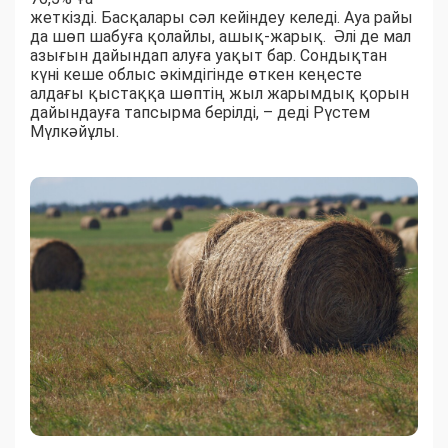
жеткізді. Басқалары сәл кейіндеу келеді. Ауа райы
да шөп шабуға қолайлы, ашық-жарық. Әлі де мал
азығын дайындап алуға уақыт бар. Сондықтан
күні кеше облыс әкімдігінде өткен кеңесте
алдағы қыстаққа шөптің жыл жарымдық қорын
дайындауға тапсырма берілді, – деді Рүстем
Мүлкәйұлы.