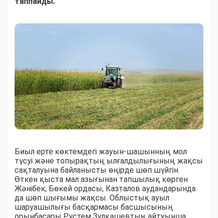
таппайды.
Биыл ерте көктемдегі жауын-шашынның мол
түсуі және топырақтың ылғалдылығының жақсы
сақталуына байланысты өңірде шөп шүйгін.
Өткен қыста мал азығынан тапшылық көрген
Жәнібек, Бөкей ордасы, Казталов аудандарында
да шөп шығымы жақсы. Облыстық ауыл
шаруашылығы басқармасы басшысының
орынбасары Рүстем Зұлқашевтың айтуынша,