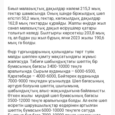
Биыл малазықтық дақылдар көлемі 215,3 мың
гектар шамасында. Оның ішінде біржылдық шөп
егістігі 50,2 мың гектар, көпжылдық дақылдар
162,8 мың гектарды құрайды. Жалпы өңірде жыл
санап малазықтық дақыл өсірушілер қатары
толығып келеді. Былтырғы көрсеткіш 203,8 мың
га, ал бұдан үш жыл бұрын, яғни 2023 жылы 190,6
мың га болды.
Өңір тұрғындарының қолындағы төрт түлік
малды шөппен қамту мақсатындағы жұмыс
жалғасуда. Табиғи шабындықтағы шөптің бір
бумасының бағасы 3400-10000 теңге
аралығында. Сырым ауданында – 6000-6500,
Қаратөбеде – 4000-6000, Бәйтерек ауданында
7000-9000 теңгеден ұсынылуда. Шөп бағасының
әртүрлі болуына шөптің шығымына,
шабындықтың алыс-жақындығына байланысты.
Өткен жылы мұндай шөп бумасының бағасы
3500-12000 теңге аралығында болды. Ал екпе шөп
өсіретін шаруашылықтар өздерінен артылған
шөптің бумасын 6000-10000 теңгеге сатуда.