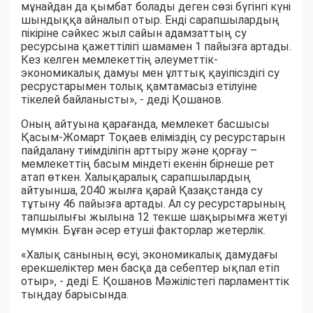
мұнайдан да қымбат болады деген сөзі бүгінгі күні
шындыққа айналып отыр. Енді сарапшылардың
пікіріне сәйкес жыл сайын адамзаттың су
ресурсына қажеттілігі шамамен 1 пайызға артады.
Кез келген мемлекеттің әлеуметтік-
экономикалық дамуы мен ұлттық қауіпісздігі су
ресрустарымен толық қамтамасыз етілуіне
тікелей байланысты», - деді Қошанов.
Оның айтуына қарағанда, мемлекет басшысы
Қасым-Жомарт Тоқаев еліміздің су ресурстарын
пайдалану тиімділігін арттыру және қорғау –
мемлекеттің басым міндеті екенін бірнеше рет
атап өткен. Халықаралық сарапшылардың
айтуынша, 2040 жылға қарай Қазақстанда су
тұтыну 46 пайызға артады. Ал су ресурстарының
тапшылығы жылына 12 текше шақырымға жетуі
мүмкін. Бұған әсер етуші факторлар жетерлік.
«Халық санының өсуі, экономикалық дамудағы
ерекшеліктер мен басқа да себептер ықпал етіп
отыр», - деді Е. Қошанов Мәжілістегі парламенттік
тыңдау барысында.