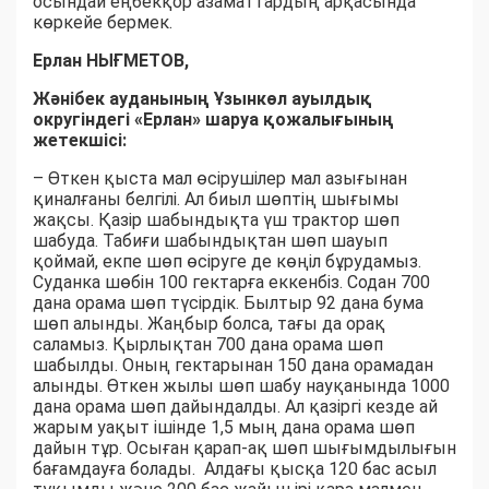
осындай еңбекқор азаматтардың арқасында
көркейе бермек.
Ерлан НЫҒМЕТОВ,
Жәнібек ауданының Ұзынкөл ауылдық
округіндегі «Ерлан» шаруа қожалығының
жетекшісі:
– Өткен қыста мал өсірушілер мал азығынан
қиналғаны белгілі. Ал биыл шөптің шығымы
жақсы. Қазір шабындықта үш трактор шөп
шабуда. Табиғи шабындықтан шөп шауып
қоймай, екпе шөп өсіруге де көңіл бұрудамыз.
Суданка шөбін 100 гектарға еккенбіз. Содан 700
дана орама шөп түсірдік. Былтыр 92 дана бума
шөп алынды. Жаңбыр болса, тағы да орақ
саламыз. Қырлықтан 700 дана орама шөп
шабылды. Оның гектарынан 150 дана орамадан
алынды. Өткен жылы шөп шабу науқанында 1000
дана орама шөп дайындалды. Ал қазіргі кезде ай
жарым уақыт ішінде 1,5 мың дана орама шөп
дайын тұр. Осыған қарап-ақ шөп шығымдылығын
бағамдауға болады. Алдағы қысқа 120 бас асыл