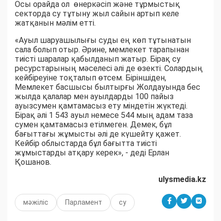
Осы орайда ол өнеркәсіп және тұрмыстық
секторда су тұтыну жыл сайын артып келе
жатқанын мәлім етті.
«Ауыл шаруашылығы суды ең көп тұтынатын
сала болып отыр. Әрине, мемлекет тарапынан
тиісті шаралар қабылданып жатыр. Бірақ су
ресурстарының мәселесі әлі де өзекті. Солардың
кейбіреуіне тоқталып өтсем. Біріншіден,
Мемлекет басшысы былтырғы Жолдауында бес
жылда қалалар мен ауылдарды 100 пайыз
ауызсумен қамтамасыз ету міндетін жүктеді.
Бірақ әлі 1 543 ауыл немесе 544 мың адам таза
сумен қамтамасыз етілмеген. Демек, бұл
бағыттағы жұмысты әлі де күшейту қажет.
Кейбір облыстарда бұл бағытта тиісті
жұмыстарды атқару керек», - деді Ерлан
Қошанов.
ulysmedia.kz
мәжіліс
Парламент
су