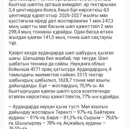
былтыр шөптің орташа өнімділігі әр гектарынан
3,4 центнерден болса, биыл бұл көрсеткіш 4,5
центнерді құрап отыр. 2026-2027 жылғы мал
қыстағына кіреді деп жоспарланған 1 млн 247,3
мың шартты мал басына шөп қажеттілігі 2 млн
298,4 мың тоннаны құрайды. Одан басқа өткен
жылдан қалған 141,5 мың тонна шөп сақтаулы
тұр.
Қазіргі кезде аудандарда шөп шабудың қызған
шағы. Шөпшілер бел жазбай, тер төгуде. Шөп
шабатын техника да сайлы. Науқанға облыс
бойынша 4371 орақ қатысуда. Аудандардың 4
тамыздағы мәліметіне сәйкес 3315 гектар
шабындық шабылып, 1628,7 тонна мал азығы
дайындалды. Бұл – жоспардың 70,9%-ы. Ал
былтырғыдан қалған шөпті қоса есептегенде
аталған көрсеткіш қажеттіліктің 77%-ын құрайды.
– Аудандарда науқан қыза түсті. Мал азығын
дайындау жоспарын Теректі – 97%-ға, Бәйтерек
ауданы – 91%-ға, Бөрлі – 81,3%-ға, Сырым – 79,6%-
ға, Шыңғырлау – 78%-ға, Ақжайық ауданы –
76,5%-ға