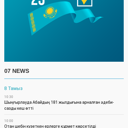
07 NEWS
8 Тамыз
10:30
Шыңғырлауда Абайдың 181 жылдығына арналған әдеби-
сазды кеш өтті
10:00
Отан шебін күзеткен ерлерге құрмет көрсетілді