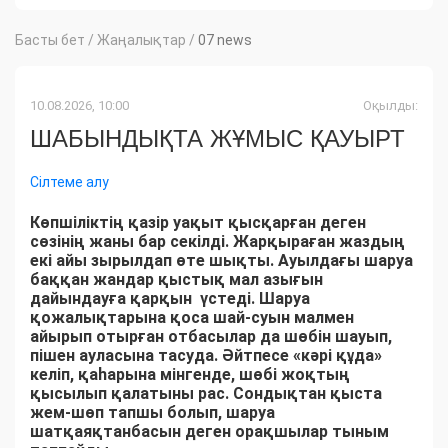
Басты бет
/
Жаңалықтар
/
07 news
10.08.2026, 10:00
Оқылды:
ШАБЫНДЫҚТА ЖҰМЫС ҚАУЫРТ
Сілтеме алу
Көпшіліктің қазір уақыт қысқарған деген
сөзінің жаны бар секілді. Жарқыраған жаздың
екі айы зырылдап өте шықты. Ауылдағы шаруа
баққан жандар қыстық мал азығын
дайындауға қарқын үстеді. Шаруа
қожалықтарына қоса шай-суын малмен
айырып отырған отбасылар да шөбін шауып,
пішен ауласына тасуда. Әйтпесе «кәрі құда»
келіп, қаһарына мінгенде, шөбі жоқтың
қысылып қалатыны рас. Сондықтан қыста
жем-шөп тапшы болып, шаруа
шатқаяқтанбасын деген орақшылар тыным