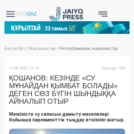
Басты бет
/
Жаңалықтар
/
Республикалық жаңалықтар
17.06.2022, 12:14
Оқылды: 338
ҚОШАНОВ: КЕЗІНДЕ «СУ
МҰНАЙДАН ҚЫМБАТ БОЛАДЫ»
ДЕГЕН СӨЗ БҮГІН ШЫНДЫҚҚА
АЙНАЛЫП ОТЫР
Мәжілісте су саласын дамыту мәселелері
бойынша парламенттік тыңдау өткізіліп жатыр.