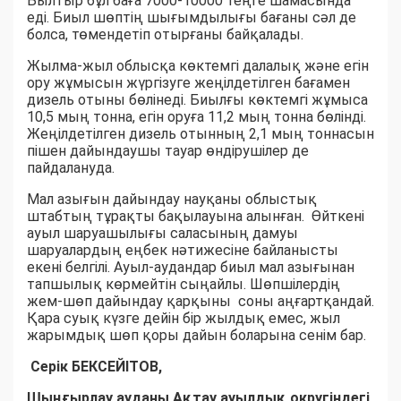
Былтыр бұл баға 7000-10000 теңге шамасында
еді. Биыл шөптің шығымдылығы бағаны сәл де
болса, төмендетіп отырғаны байқалады.
Жылма-жыл облысқа көктемгі далалық және егін
ору жұмысын жүргізуге жеңілдетілген бағамен
дизель отыны бөлінеді. Биылғы көктемгі жұмыса
10,5 мың тонна, егін оруға 11,2 мың тонна бөлінді.
Жеңілдетілген дизель отынның 2,1 мың тоннасын
пішен дайындаушы тауар өндірушілер де
пайдалануда.
Мал азығын дайындау науқаны облыстық
штабтың тұрақты бақылауына алынған. Өйткені
ауыл шаруашылығы саласының дамуы
шаруалардың еңбек нәтижесіне байланысты
екені белгілі. Ауыл-аудандар биыл мал азығынан
тапшылық көрмейтін сыңайлы. Шөпшілердің
жем-шөп дайындау қарқыны соны аңғартқандай.
Қара суық күзге дейін бір жылдық емес, жыл
жарымдық шөп қоры дайын боларына сенім бар.
Серік БЕКСЕЙІТОВ,
Шыңғырлау ауданы Ақтау ауылдық округіндегі