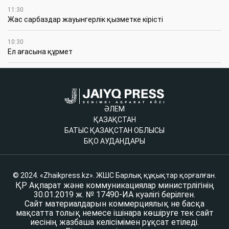
11:30
Жас сарбаздар жауынгерлік қызметке кірісті
10:30
Ел ағасына құрмет
ӘЛЕМ
ҚАЗАҚСТАН
БАТЫС ҚАЗАҚСТАН ОБЛЫСЫ
БҚО АУДАНДАРЫ
© 2024. «Zhaikpress.kz». ЖШС Барлық құқықтар қорғалған.
ҚР Ақпарат және коммуникациялар министрлігінің
30.01.2019 ж. № 17490-ИА куәлігі берілген.
Сайт материалдарын коммерциялық не басқа
мақсатта толық немесе ішінара көшіруге тек сайт
иесінің жазбаша келісімімен рұқсат етіледі.