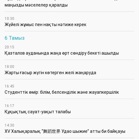
маңызды мәселелер қаралды
10:30
Жүйелі жұмыс пен нақты нәтиже керек
6 Тамыз
20:15
Қазталов ауданында жаңа өрт сөндіру бекеті ашылды
18:00
Жарты ғасыр жүгін көтерген желі жаңаруда
16:45
Студенттік өмір: білім, белсенділік және жауапкершілік
16:17
Құқықтық сауат-уақыт талабы
14:30
XV Халықаралық “舞蹈世界 Удао шыжие” атты би байқауы