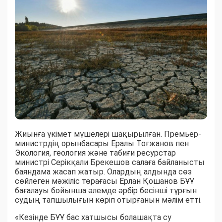
Жиынға үкімет мүшелері шақырылған. Премьер-
министрдің орынбасары Ералы Тоғжанов пен
Экология, геология және табиғи ресурстар
министрі Серікқали Брекешов салаға байланысты
баяндама жасап жатыр. Олардың алдында сөз
сөйлеген мәжіліс төрағасы Ерлан Қошанов БҰҰ
бағалауы бойынша әлемде әрбір бесінші тұрғын
судың тапшылығын көріп отырғанын мәлім етті.
«Кезінде БҰҰ бас хатшысы болашақта су