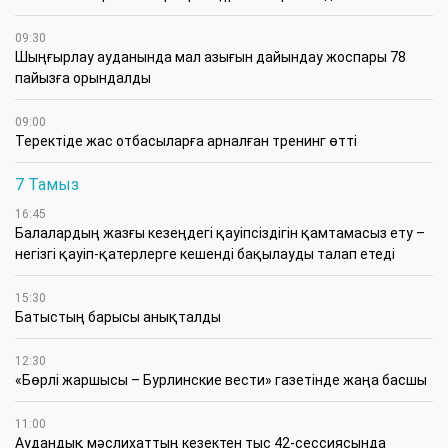
09:30
​Шыңғырлау ауданында мал азығын дайындау жоспары 78
пайызға орындалды
09:00
​Теректіде жас отбасыларға арналған тренинг өтті
7 Тамыз
16:45
Балалардың жазғы кезеңдегі қауіпсіздігін қамтамасыз ету –
негізгі қауіп-қатерлерге кешенді бақылауды талап етеді
15:30
Батыстың барысы анықталды
12:30
«Бөрлі жаршысы – Бурлинские вести» газетінде жаңа басшы
11:00
Аудандық мәслихаттың кезектен тыс 42-сессиясында