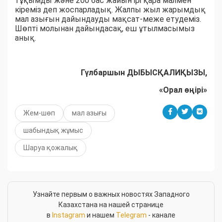
тұқымды және 200 бас жайын ірі қара малмен
кіреміз деп жоспарладық. Жалпы жыл жарымдық
мал азығын дайындауды мақсат-меже етудеміз.
Шөпті молынан дайындасақ, еш ұтылмасымыз
анық.
Гүлбаршын ДЫБЫСҚАЛИҚЫЗЫ,
«Орал өңірі»
Жем-шөп
мал азығы
шабындық жұмыс
Шаруа қожалық
Узнайте первым о важных новостях Западного
Казахстана на нашей странице
в
Instagram
и нашем
Telegram
- канале