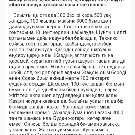
«Азат» шаруа қожалығының жетекшісі:
– Биылғы қыстаққа 300 бас ірі қара, 500 уақ
жандық, 100 жылқы малына 3000 бума шөп
дайындауымыз керек. Шөптің шығымы әр
гектарына 10 центнерден шабылуда. Шүйгін шөпті
артығымен дайындауға бел байладық. Техника
сайлы, төрт тракторшы шабындықта еңбек
көрігін қыздыруда. Қазірдің өзінде шаруаны
еңсеру қарқынды. Жаздың аптап ыстығына
қарамай, қурап кетпей тұрып шауып, тасып алу да
оңай шаруа емес. Өткен жылы бірінші рет суданка
шөбін егіп, екі рет орып алдым. Жақсы өнім береді
екен. Содан биыл екінші мәрте 100 гектарға
суданка өсірдім. Шамамен 100 гектардан бір мың
бума шөп түседі. Жалпы біздің ауылдың шаруа
жігіттері екпе шөп егуді әлдеқашан қолға алды.
Қазіргі науқан кезінде де, былайғы уақытта да бір-
бірімізді қолдап, қажет болғанда көмегімізді
бұлдамай береміз. Ауылда бума шөп бағасы 3000
теңге шамасында. Бұдан жоғары көтерілген
емес. Он жыл болды осындай бағамен халыққа
ұсынылады. Жастар ұйымшыл. Ауылымыз