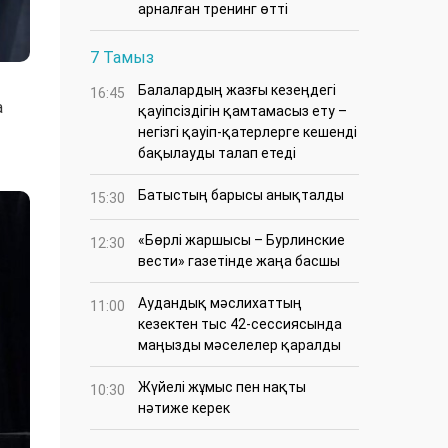
арналған тренинг өтті
7 Тамыз
Балалардың жазғы кезеңдегі
16:45
а
қауіпсіздігін қамтамасыз ету –
негізгі қауіп-қатерлерге кешенді
бақылауды талап етеді
Батыстың барысы анықталды
15:30
«Бөрлі жаршысы – Бурлинские
12:30
вести» газетінде жаңа басшы
Аудандық мәслихаттың
11:00
кезектен тыс 42-сессиясында
маңызды мәселелер қаралды
Жүйелі жұмыс пен нақты
10:30
нәтиже керек