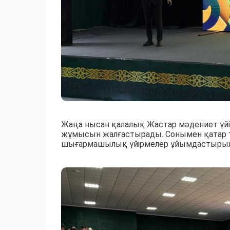
Жаңа нысан қалалық Жастар мәдениет үйін
жұмысын жалғастырады. Сонымен қатар т
шығармашылық үйірмелер ұйымдастыры