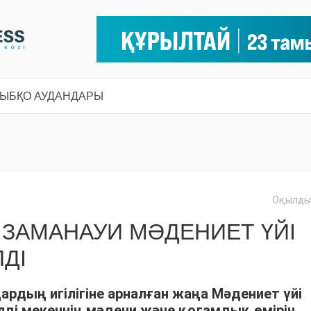
СЫ
БҚО АУДАНДАРЫ
Оқылды:
ЗАМАНАУИ МӘДЕНИЕТ ҮЙІ
ДІ
рдың игілігіне арналған жаңа Мәдениет үйі
елді мекеннің мәдени және қоғамдық өмірін