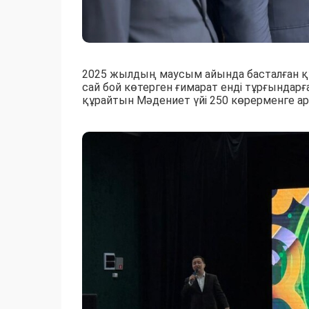
2025 жылдың маусым айында басталған қ
сай бой көтерген ғимарат енді тұрғындар
құрайтын Мәдениет үйі 250 көрерменге ар