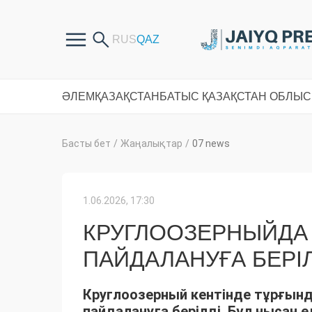
ӘЛЕМ
ҚАЗАҚСТАН
БАТЫС ҚАЗАҚСТАН ОБЛЫ
Басты бет
/
Жаңалықтар
/
07 news
1.06.2026, 17:30
КРУГЛООЗЕРНЫЙДА 
ПАЙДАЛАНУҒА БЕРІЛ
Круглоозерный кентінде тұрғында
пайдалануға берілді. Бұл нысан 