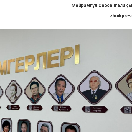
Мейрамгүл Сәрсенғалиқ
zhaikpres