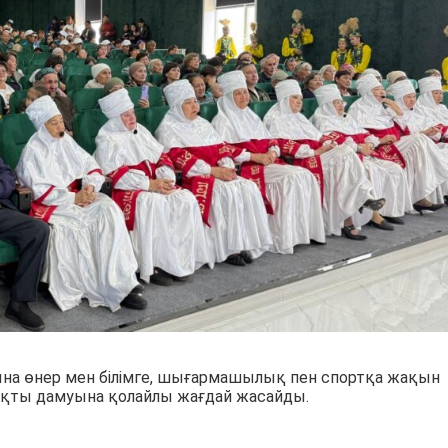
на өнер мен білімге, шығармашылық пен спортқа жақын
жақты дамуына қолайлы жағдай жасайды.