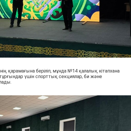
ің қарамағына беріліп, мұнда №14 қалалық кітапхана
ұрғындар үшін спорттық секциялар, би және
лады.