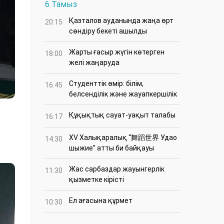
6 Тамыз
Қазталов ауданында жаңа өрт
20:15
сөндіру бекеті ашылды
Жарты ғасыр жүгін көтерген
18:00
желі жаңаруда
Студенттік өмір: білім,
16:45
белсенділік және жауапкершілік
Құқықтық сауат-уақыт талабы
16:17
XV Халықаралық “舞蹈世界 Удао
14:30
шыжие” атты би байқауы
Жас сарбаздар жауынгерлік
11:30
қызметке кірісті
Ел ағасына құрмет
10:30