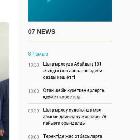
07 NEWS
8 Тамыз
Шыңғырлауда Абайдың 181
10:30
жылдығына арналған әдеби-
сазды кеш өтті
Отан шебін күзеткен ерлерге
10:00
құрмет көрсетілді
​Шыңғырлау ауданында мал
09:30
азығын дайындау жоспары 78
пайызға орындалды
​Теректіде жас отбасыларға
09:00