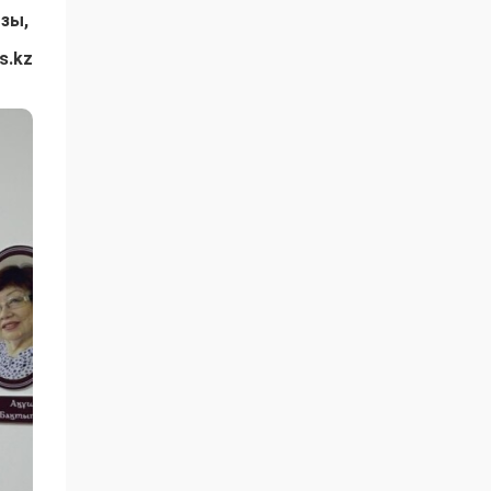
ызы,
s.kz