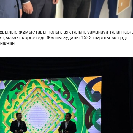
ұрылыс жұмыстары толық аяқталып, заманауи талаптарғ
ға қызмет көрсетеді. Жалпы ауданы 1533 шаршы метрді
налған.