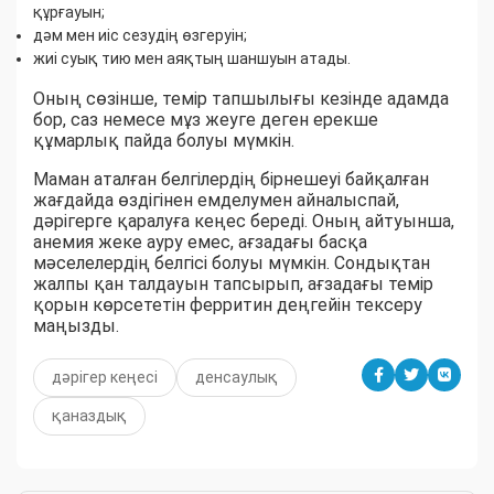
құрғауын;
дәм мен иіс сезудің өзгеруін;
жиі суық тию мен аяқтың шаншуын атады.
Оның сөзінше, темір тапшылығы кезінде адамда
бор, саз немесе мұз жеуге деген ерекше
құмарлық пайда болуы мүмкін.
Маман аталған белгілердің бірнешеуі байқалған
жағдайда өздігінен емделумен айналыспай,
дәрігерге қаралуға кеңес береді. Оның айтуынша,
анемия жеке ауру емес, ағзадағы басқа
мәселелердің белгісі болуы мүмкін. Сондықтан
жалпы қан талдауын тапсырып, ағзадағы темір
қорын көрсететін ферритин деңгейін тексеру
маңызды.
дәрігер кеңесі
денсаулық
қаназдық