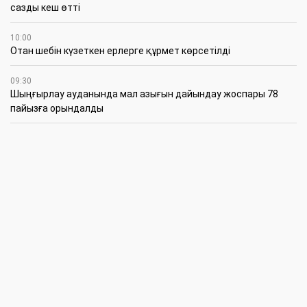
сазды кеш өтті
10:00
Отан шебін күзеткен ерлерге құрмет көрсетілді
09:30
​Шыңғырлау ауданында мал азығын дайындау жоспары 78
пайызға орындалды
09:00
​Теректіде жас отбасыларға арналған тренинг өтті
7 Тамыз
16:45
Балалардың жазғы кезеңдегі қауіпсіздігін қамтамасыз ету –
негізгі қауіп-қатерлерге кешенді бақылауды талап етеді
15:30
Батыстың барысы анықталды
12:30