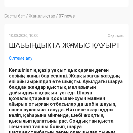
Басты бет
/
Жаңалықтар
/
07 news
10.08.2026, 10:00
Оқылды:
ШАБЫНДЫҚТА ЖҰМЫС ҚАУЫРТ
Сілтеме алу
Көпшіліктің қазір уақыт қысқарған деген
сөзінің жаны бар секілді. Жарқыраған жаздың
екі айы зырылдап өте шықты. Ауылдағы шаруа
баққан жандар қыстық мал азығын
дайындауға қарқын үстеді. Шаруа
қожалықтарына қоса шай-суын малмен
айырып отырған отбасылар да шөбін шауып,
пішен ауласына тасуда. Әйтпесе «кәрі құда»
келіп, қаһарына мінгенде, шөбі жоқтың
қысылып қалатыны рас. Сондықтан қыста
жем-шөп тапшы болып, шаруа
шатқаяқтанбасын деген орақшылар тыным