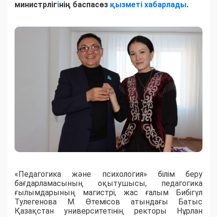
министрліг
і
нің баспасөз
қызметі хабарлады
.
«Педагогика және психология» білім беру
бағдарламасының оқытушысы, педагогика
ғылымдарының магистрі, жас ғалым Бибігүл
Тулегенова М. Өтемісов атындағы Батыс
Қазақстан университетінің ректоры Нұрлан