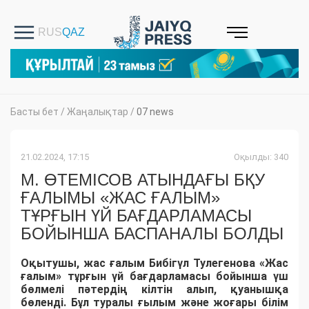
Басты бет
/
Жаңалықтар
/
07 news
21.02.2024, 17:15
Оқылды: 340
М. ӨТЕМІСОВ АТЫНДАҒЫ БҚУ
ҒАЛЫМЫ «ЖАС ҒАЛЫМ»
ТҰРҒЫН ҮЙ БАҒДАРЛАМАСЫ
БОЙЫНША БАСПАНАЛЫ БОЛДЫ
Оқытушы, жас ғалым Бибігүл Тулегенова «Жас
ғалым» тұрғын үй бағдарламасы бойынша үш
бөлмелі пәтердің кілтін алып, қуанышқа
бөленді. Бұл туралы ғылым және жоғары білім