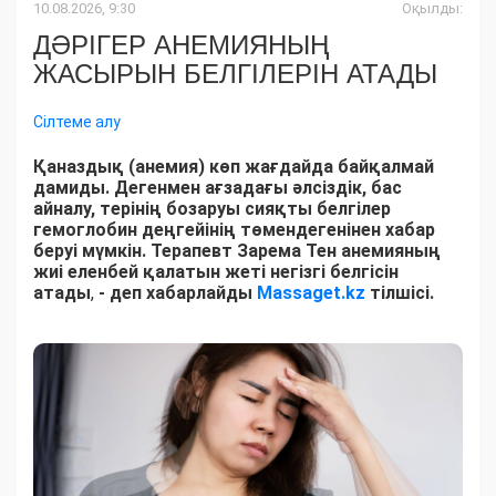
10.08.2026, 9:30
Оқылды:
ДӘРІГЕР АНЕМИЯНЫҢ
ЖАСЫРЫН БЕЛГІЛЕРІН АТАДЫ
Сілтеме алу
Қаназдық (анемия) көп жағдайда байқалмай
дамиды. Дегенмен ағзадағы әлсіздік, бас
айналу, терінің бозаруы сияқты белгілер
гемоглобин деңгейінің төмендегенінен хабар
беруі мүмкін. Терапевт Зарема Тен анемияның
жиі еленбей қалатын жеті негізгі белгісін
атады
,
- деп хабарлайды
Massaget.kz
тілшісі.