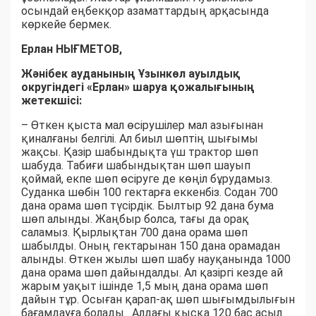
осындай еңбекқор азаматтардың арқасында
көркейе бермек.
Ерлан НЫҒМЕТОВ,
Жәнібек ауданының Ұзынкөл ауылдық
округіндегі «Ерлан» шаруа қожалығының
жетекшісі:
– Өткен қыста мал өсірушілер мал азығынан
қиналғаны белгілі. Ал биыл шөптің шығымы
жақсы. Қазір шабындықта үш трактор шөп
шабуда. Табиғи шабындықтан шөп шауып
қоймай, екпе шөп өсіруге де көңіл бұрудамыз.
Суданка шөбін 100 гектарға еккенбіз. Содан 700
дана орама шөп түсірдік. Былтыр 92 дана бума
шөп алынды. Жаңбыр болса, тағы да орақ
саламыз. Қырлықтан 700 дана орама шөп
шабылды. Оның гектарынан 150 дана орамадан
алынды. Өткен жылы шөп шабу науқанында 1000
дана орама шөп дайындалды. Ал қазіргі кезде ай
жарым уақыт ішінде 1,5 мың дана орама шөп
дайын тұр. Осыған қарап-ақ шөп шығымдылығын
бағамдауға болады. Алдағы қысқа 120 бас асыл