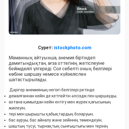
Сурет:
istockphoto.com
Маманның айтуынша, анемия біртіндеп
дамитындықтан, ағза оттегінің жетіспеуіне
бейімделіп үлгереді. Сол себепті оның белгілері
көбіне шаршау немесе күйзеліспен
шатастырылады.
Дәрігер анемияның негізгі белгілері ретінде:
демалғаннан кейін де кетпейтін әлсіздік пен шаршауды;
аз ғана қимылдан кейін ентігу мен жүрек қағысының
жиілеуін;
тері мен шырышты қабықтардың бозаруын;
бас ауруы, бас айналу және зейіннің төмендеуін;
шаштың түсуі, тырнақтың сынғыштығы мен терінің