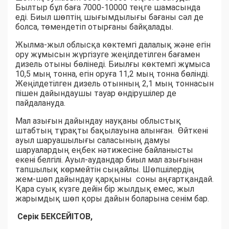
Былтыр бұл баға 7000-10000 теңге шамасында
еді. Биыл шөптің шығымдылығы бағаны сәл де
болса, төмендетіп отырғаны байқалады.
Жылма-жыл облысқа көктемгі далалық және егін
ору жұмысын жүргізуге жеңілдетілген бағамен
дизель отыны бөлінеді. Биылғы көктемгі жұмыса
10,5 мың тонна, егін оруға 11,2 мың тонна бөлінді.
Жеңілдетілген дизель отынның 2,1 мың тоннасын
пішен дайындаушы тауар өндірушілер де
пайдалануда.
Мал азығын дайындау науқаны облыстық
штабтың тұрақты бақылауына алынған. Өйткені
ауыл шаруашылығы саласының дамуы
шаруалардың еңбек нәтижесіне байланысты
екені белгілі. Ауыл-аудандар биыл мал азығынан
тапшылық көрмейтін сыңайлы. Шөпшілердің
жем-шөп дайындау қарқыны соны аңғартқандай.
Қара суық күзге дейін бір жылдық емес, жыл
жарымдық шөп қоры дайын боларына сенім бар.
Серік БЕКСЕЙІТОВ,