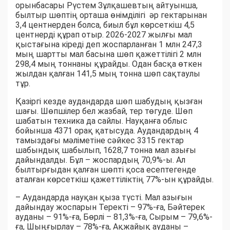
орынбасары Рүстем Зұлқашевтың айтуынша,
былтыр шөптің орташа өнімділігі әр гектарынан
3,4 центнерден болса, биыл бұл көрсеткіш 4,5
центнерді құрап отыр. 2026-2027 жылғы мал
қыстағына кіреді деп жоспарланған 1 млн 247,3
мың шартты мал басына шөп қажеттілігі 2 млн
298,4 мың тоннаны құрайды. Одан басқа өткен
жылдан қалған 141,5 мың тонна шөп сақтаулы
тұр.
Қазіргі кезде аудандарда шөп шабудың қызған
шағы. Шөпшілер бел жазбай, тер төгуде. Шөп
шабатын техника да сайлы. Науқанға облыс
бойынша 4371 орақ қатысуда. Аудандардың 4
тамыздағы мәліметіне сәйкес 3315 гектар
шабындық шабылып, 1628,7 тонна мал азығы
дайындалды. Бұл – жоспардың 70,9%-ы. Ал
былтырғыдан қалған шөпті қоса есептегенде
аталған көрсеткіш қажеттіліктің 77%-ын құрайды.
– Аудандарда науқан қыза түсті. Мал азығын
дайындау жоспарын Теректі – 97%-ға, Бәйтерек
ауданы – 91%-ға, Бөрлі – 81,3%-ға, Сырым – 79,6%-
ға, Шыңғырлау – 78%-ға, Ақжайық ауданы –