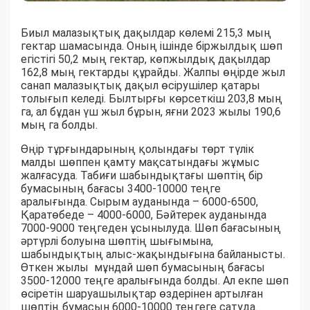
Биыл малазықтық дақылдар көлемі 215,3 мың
гектар шамасында. Оның ішінде біржылдық шөп
егістігі 50,2 мың гектар, көпжылдық дақылдар
162,8 мың гектарды құрайды. Жалпы өңірде жыл
санап малазықтық дақыл өсірушілер қатары
толығып келеді. Былтырғы көрсеткіш 203,8 мың
га, ал бұдан үш жыл бұрын, яғни 2023 жылы 190,6
мың га болды.
Өңір тұрғындарының қолындағы төрт түлік
малды шөппен қамту мақсатындағы жұмыс
жалғасуда. Табиғи шабындықтағы шөптің бір
бумасының бағасы 3400-10000 теңге
аралығында. Сырым ауданында – 6000-6500,
Қаратөбеде – 4000-6000, Бәйтерек ауданында
7000-9000 теңгеден ұсынылуда. Шөп бағасының
әртүрлі болуына шөптің шығымына,
шабындықтың алыс-жақындығына байланысты.
Өткен жылы мұндай шөп бумасының бағасы
3500-12000 теңге аралығында болды. Ал екпе шөп
өсіретін шаруашылықтар өздерінен артылған
шөптің бумасын 6000-10000 теңгеге сатуда.