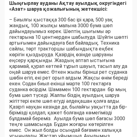
Шыңғырлау ауданы Ақтау ауылдық округіндегі
«Азат» шаруа қожалығының жетекшісі:
– Биылғы қыстаққа 300 бас ірі қара, 500 уақ
жандық, 100 жылқы малына 3000 бума шөп
дайындауымыз керек. Шөптің шығымы әр
гектарына 10 центнерден шабылуда. Шүйгін шөпті
артығымен дайындауға бел байладық. Техника
сайлы, төрт тракторшы шабындықта еңбек
көрігін қыздыруда. Қазірдің өзінде шаруаны
еңсеру қарқынды. Жаздың аптап ыстығына
қарамай, қурап кетпей тұрып шауып, тасып алу да
оңай шаруа емес. Өткен жылы бірінші рет суданка
шөбін егіп, екі рет орып алдым. Жақсы өнім береді
екен. Содан биыл екінші мәрте 100 гектарға
суданка өсірдім. Шамамен 100 гектардан бір мың
бума шөп түседі. Жалпы біздің ауылдың шаруа
жігіттері екпе шөп егуді әлдеқашан қолға алды.
Қазіргі науқан кезінде де, былайғы уақытта да бір-
бірімізді қолдап, қажет болғанда көмегімізді
бұлдамай береміз. Ауылда бума шөп бағасы 3000
теңге шамасында. Бұдан жоғары көтерілген
емес. Он жыл болды осындай бағамен халыққа
ұсынылады. Жастар ұйымшыл. Ауылымыз