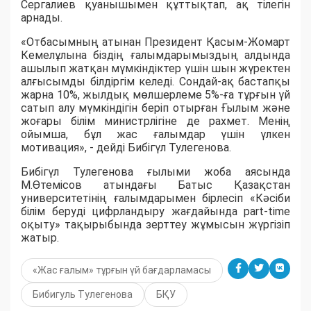
Сергалиев қуанышымен құттықтап, ақ тілегін
арнады.
«Отбасымның атынан Президент Қасым-Жомарт
Кемелұлына біздің ғалымдарымыздың алдында
ашылып жатқан мүмкіндіктер үшін шын жүректен
алғысымды білдіргім келеді. Сондай-ақ бастапқы
жарна 10%, жылдық мөлшерлеме 5%-ға тұрғын үй
сатып алу мүмкіндігін беріп отырған Ғылым және
жоғары білім министрлігіне де рахмет. Менің
ойымша, бұл жас ғалымдар үшін үлкен
мотивация», - дейді Бибігүл Тулегенова.
Бибігүл Тулегенова ғылыми жоба аясында
М.Өтемісов атындағы Батыс Қазақстан
университетінің ғалымдарымен бірлесіп «Кәсіби
білім беруді цифрландыру жағдайында part-time
оқыту» тақырыбында зерттеу жұмысын жүргізіп
жатыр.
«Жас ғалым» тұрғын үй бағдарламасы
Бибигуль Тулегенова
БҚУ