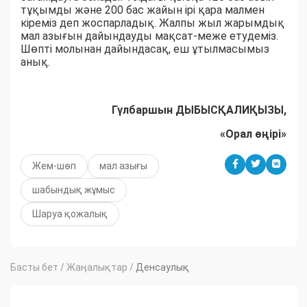
тұқымды және 200 бас жайын ірі қара малмен
кіреміз деп жоспарладық. Жалпы жыл жарымдық
мал азығын дайындауды мақсат-меже етудеміз.
Шөпті молынан дайындасақ, еш ұтылмасымыз
анық.
Гүлбаршын ДЫБЫСҚАЛИҚЫЗЫ,
«Орал өңірі»
Жем-шөп
мал азығы
шабындық жұмыс
Шаруа қожалық
Басты бет
/
Жаңалықтар
/
Денсаулық