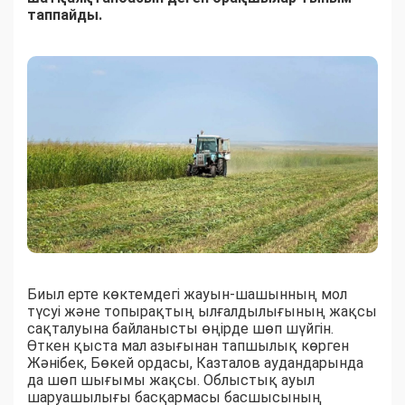
таппайды.
Биыл ерте көктемдегі жауын-шашынның мол
түсуі және топырақтың ылғалдылығының жақсы
сақталуына байланысты өңірде шөп шүйгін.
Өткен қыста мал азығынан тапшылық көрген
Жәнібек, Бөкей ордасы, Казталов аудандарында
да шөп шығымы жақсы. Облыстық ауыл
шаруашылығы басқармасы басшысының