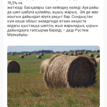
76,5%-ға
жеткізді. Басқалары сәл кейіндеу келеді. Ауа райы
да шөп шабуға қолайлы, ашық-жарық. Әлі де мал
азығын дайындап алуға уақыт бар. Сондықтан
күні кеше облыс әкімдігінде өткен кеңесте
алдағы қыстаққа шөптің жыл жарымдық қорын
дайындауға тапсырма берілді, – деді Рүстем
Мүлкәйұлы.