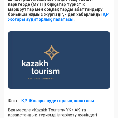
парктерде (МҰТП) бірқатар туристік
маршруттар мен соқпақтарды абаттандыру
бойынша жұмыс жүргізді", - деп хабарлайды
ҚР
Жоғары аудиторлық палатасы.
Фото:
ҚР Жоғары аудиторлық палатасы
Бұл мәселе «Kazakh Tourism» ҰК» АҚ-ға
қазақстандық туризмді ілгерілету жөніндегі