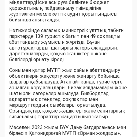
міндеттерді іске асыруға бөлінген бюджет
қаражатының пайдаланылу тиімділігіне
жүргізілген мемлекеттік аудит қорытындысы
бойынша анықталды.
Нәтижесінде салалық министрлік ұлттық табиғи
парктерде 139 туристік бағыт пен 49 соқпақты
абаттандыру жұмысын жүргізді. Бұған
автотұрақтарды, шатырлы лагерь алаңдарын,
дәретханаларды, қоқыс жәшіктерін және
белгілерді орнату кіреді.
Сонымен қатар МҰТП жыл сайын абаттандыру
объектілерін жақсарту және жаңарту бойынша
шаралар қабылдауда. Атап айтқанда, туристерге
арналған көру алаңдары, бивак аялдамалары және
шатырлы лагерьлер ашылуда. Билбордтар,
ақпараттық стендтер, соқпақтар мен
маршруттардың сызбалары орнатылуда.
Орындықтар, қоқыс жәшіктері және санитарлық-
гигиеналық тораптар жаңартылып жатыр.
Мәселен, 2023 жылы БҰҰ Даму бағдарламасымен
бірлесіп Қатонқарағай МҰТП «Орман жолдары»,