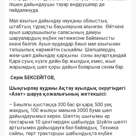
пішен дайындаушы тауар өндірушілер де
пайдалануда.
Мал азығын дайындау науқаны облыстық
штабтың тұрақты бақылауына алынған. Өйткені
ауыл шаруашылығы саласының дамуы
шаруалардың еңбек нәтижесіне байланысты
екені белгілі. Ауыл-аудандар биыл мал азығынан
тапшылық көрмейтін сыңайлы. Шөпшілердің
жем-шөп дайындау қарқыны соны аңғартқандай.
Қара суық күзге дейін бір жылдық емес, жыл
жарымдық шөп қоры дайын боларына сенім бар.
Серік БЕКСЕЙІТОВ,
Шыңғырлау ауданы Ақтау ауылдық округіндегі
«Азат» шаруа қожалығының жетекшісі:
– Биылғы қыстаққа 300 бас ірі қара, 500 уақ
жандық, 100 жылқы малына 3000 бума шөп
дайындауымыз керек. Шөптің шығымы әр
гектарына 10 центнерден шабылуда. Шүйгін шөпті
артығымен дайындауға бел байладық. Техника
сайлы, төрт тракторшы шабындықта еңбек