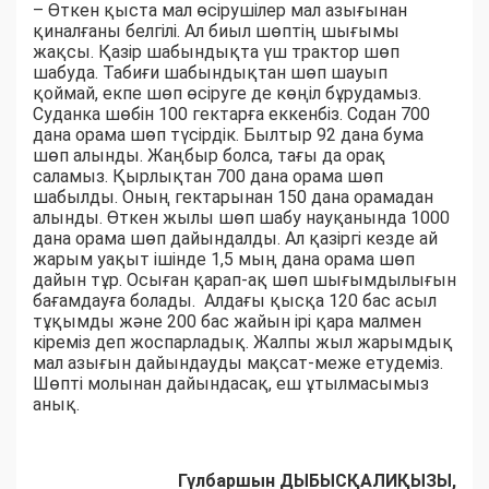
– Өткен қыста мал өсірушілер мал азығынан
қиналғаны белгілі. Ал биыл шөптің шығымы
жақсы. Қазір шабындықта үш трактор шөп
шабуда. Табиғи шабындықтан шөп шауып
қоймай, екпе шөп өсіруге де көңіл бұрудамыз.
Суданка шөбін 100 гектарға еккенбіз. Содан 700
дана орама шөп түсірдік. Былтыр 92 дана бума
шөп алынды. Жаңбыр болса, тағы да орақ
саламыз. Қырлықтан 700 дана орама шөп
шабылды. Оның гектарынан 150 дана орамадан
алынды. Өткен жылы шөп шабу науқанында 1000
дана орама шөп дайындалды. Ал қазіргі кезде ай
жарым уақыт ішінде 1,5 мың дана орама шөп
дайын тұр. Осыған қарап-ақ шөп шығымдылығын
бағамдауға болады. Алдағы қысқа 120 бас асыл
тұқымды және 200 бас жайын ірі қара малмен
кіреміз деп жоспарладық. Жалпы жыл жарымдық
мал азығын дайындауды мақсат-меже етудеміз.
Шөпті молынан дайындасақ, еш ұтылмасымыз
анық.
Гүлбаршын ДЫБЫСҚАЛИҚЫЗЫ,