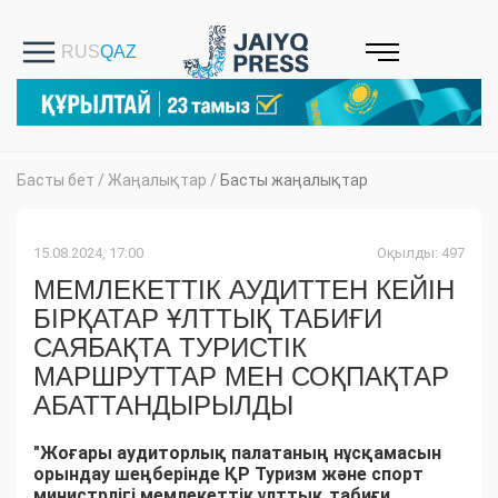
Басты бет
/
Жаңалықтар
/
Басты жаңалықтар
15.08.2024, 17:00
Оқылды: 497
МЕМЛЕКЕТТІК АУДИТТЕН КЕЙІН
БІРҚАТАР ҰЛТТЫҚ ТАБИҒИ
САЯБАҚТА ТУРИСТІК
МАРШРУТТАР МЕН СОҚПАҚТАР
АБАТТАНДЫРЫЛДЫ
"Жоғары аудиторлық палатаның нұсқамасын
орындау шеңберінде ҚР Туризм және спорт
министрлігі мемлекеттік ұлттық табиғи