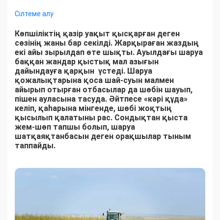
Сілтеме алу
Көпшіліктің қазір уақыт қысқарған деген
сөзінің жаны бар секілді. Жарқыраған жаздың
екі айы зырылдап өте шықты. Ауылдағы шаруа
баққан жандар қыстық мал азығын
дайындауға қарқын үстеді. Шаруа
қожалықтарына қоса шай-суын малмен
айырып отырған отбасылар да шөбін шауып,
пішен ауласына тасуда. Әйтпесе «кәрі құда»
келіп, қаһарына мінгенде, шөбі жоқтың
қысылып қалатыны рас. Сондықтан қыста
жем-шөп тапшы болып, шаруа
шатқаяқтанбасын деген орақшылар тыным
таппайды.