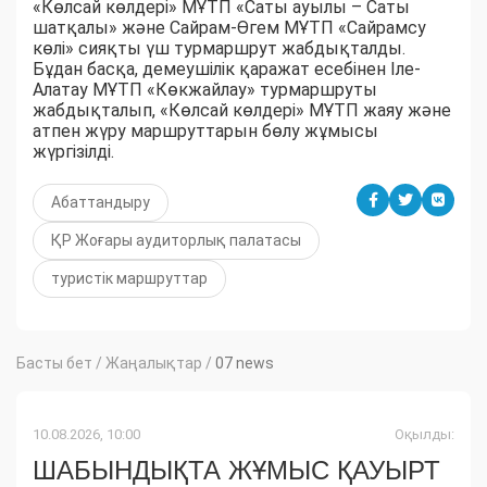
«Көлсай көлдері» МҰТП «Саты ауылы – Саты
шатқалы» және Сайрам-Өгем МҰТП «Сайрамсу
көлі» сияқты үш турмаршрут жабдықталды.
Бұдан басқа, демеушілік қаражат есебінен Іле-
Алатау МҰТП «Көкжайлау» турмаршруты
жабдықталып, «Көлсай көлдері» МҰТП жаяу және
атпен жүру маршруттарын бөлу жұмысы
жүргізілді.
Абаттандыру
ҚР Жоғары аудиторлық палатасы
туристік маршруттар
Басты бет
/
Жаңалықтар
/
07 news
10.08.2026, 10:00
Оқылды:
ШАБЫНДЫҚТА ЖҰМЫС ҚАУЫРТ