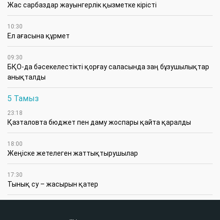
Жас сарбаздар жауынгерлік қызметке кірісті
10:30
Ел ағасына құрмет
09:30
БҚО-да бәсекелестікті қорғау саласында заң бұзушылықтар
анықталды
5 Тамыз
23:18
Қазталовта бюджет пен даму жоспары қайта қаралды
18:00
Жеңіске жетелеген жаттықтырушылар
17:30
Тынық су – жасырын қатер