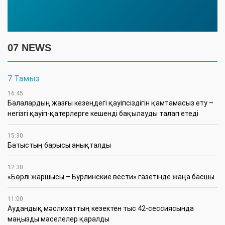
07 NEWS
7 Тамыз
16:45
Балалардың жазғы кезеңдегі қауіпсіздігін қамтамасыз ету –
негізгі қауіп-қатерлерге кешенді бақылауды талап етеді
15:30
Батыстың барысы анықталды
12:30
«Бөрлі жаршысы – Бурлинские вести» газетінде жаңа басшы
11:00
Аудандық мәслихаттың кезектен тыс 42-сессиясында
маңызды мәселелер қаралды