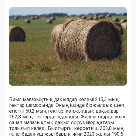
Биыл малазықтық дақылдар көлемі 215,3 мың
гектар шамасында. Оның ішінде біржылдық шөп
егістігі 50,2 мың гектар, көпжылдық дақылдар
162,8 мың гектарды құрайды. Жалпы өңірде жыл
санап малазықтық дақыл өсірушілер қатары
толығып келеді. Былтырғы көрсеткіш 203,8 мың
га, ал бұдан үш жыл бұрын, яғни 2023 жылы 190,6