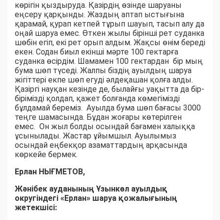
көрігін қыздыруда. Қазірдің өзінде шаруаны
еңсеру қарқынды. Жаздың аптап ыстығына
қарамай, қурап кетпей тұрып шауып, тасып алу да
оңай шаруа емес. Өткен жылы бірінші рет суданка
шөбін егіп, екі рет орып алдым. Жақсы өнім береді
екен. Содан биыл екінші мәрте 100 гектарға
суданка өсірдім. Шамамен 100 гектардан бір мың
бума шөп түседі. Жалпы біздің ауылдың шаруа
жігіттері екпе шөп егуді әлдеқашан қолға алды.
Қазіргі науқан кезінде де, былайғы уақытта да бір-
бірімізді қолдап, қажет болғанда көмегімізді
бұлдамай береміз. Ауылда бума шөп бағасы 3000
теңге шамасында. Бұдан жоғары көтерілген
емес. Он жыл болды осындай бағамен халыққа
ұсынылады. Жастар ұйымшыл. Ауылымыз
осындай еңбекқор азаматтардың арқасында
көркейе бермек.
Ерлан НЫҒМЕТОВ,
Жәнібек ауданының Ұзынкөл ауылдық
округіндегі «Ерлан» шаруа қожалығының
жетекшісі: