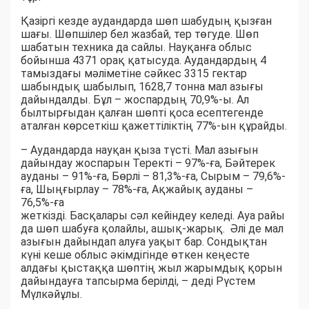
Қазіргі кезде аудандарда шөп шабудың қызған
шағы. Шөпшілер бел жазбай, тер төгуде. Шөп
шабатын техника да сайлы. Науқанға облыс
бойынша 4371 орақ қатысуда. Аудандардың 4
тамыздағы мәліметіне сәйкес 3315 гектар
шабындық шабылып, 1628,7 тонна мал азығы
дайындалды. Бұл – жоспардың 70,9%-ы. Ал
былтырғыдан қалған шөпті қоса есептегенде
аталған көрсеткіш қажеттіліктің 77%-ын құрайды.
– Аудандарда науқан қыза түсті. Мал азығын
дайындау жоспарын Теректі – 97%-ға, Бәйтерек
ауданы – 91%-ға, Бөрлі – 81,3%-ға, Сырым – 79,6%-
ға, Шыңғырлау – 78%-ға, Ақжайық ауданы –
76,5%-ға
жеткізді. Басқалары сәл кейіндеу келеді. Ауа райы
да шөп шабуға қолайлы, ашық-жарық. Әлі де мал
азығын дайындап алуға уақыт бар. Сондықтан
күні кеше облыс әкімдігінде өткен кеңесте
алдағы қыстаққа шөптің жыл жарымдық қорын
дайындауға тапсырма берілді, – деді Рүстем
Мүлкәйұлы.