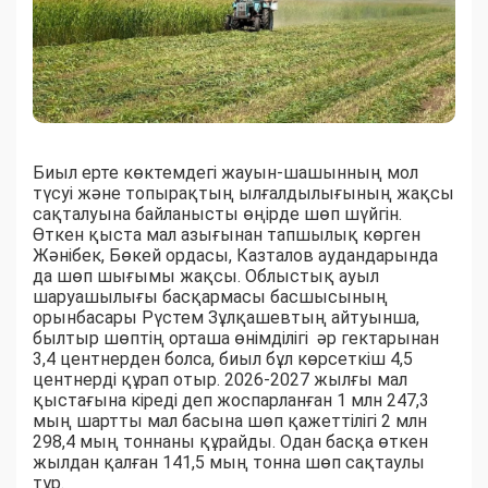
Биыл ерте көктемдегі жауын-шашынның мол
түсуі және топырақтың ылғалдылығының жақсы
сақталуына байланысты өңірде шөп шүйгін.
Өткен қыста мал азығынан тапшылық көрген
Жәнібек, Бөкей ордасы, Казталов аудандарында
да шөп шығымы жақсы. Облыстық ауыл
шаруашылығы басқармасы басшысының
орынбасары Рүстем Зұлқашевтың айтуынша,
былтыр шөптің орташа өнімділігі әр гектарынан
3,4 центнерден болса, биыл бұл көрсеткіш 4,5
центнерді құрап отыр. 2026-2027 жылғы мал
қыстағына кіреді деп жоспарланған 1 млн 247,3
мың шартты мал басына шөп қажеттілігі 2 млн
298,4 мың тоннаны құрайды. Одан басқа өткен
жылдан қалған 141,5 мың тонна шөп сақтаулы
тұр.