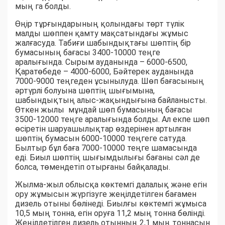
мың га болды.
Өңір тұрғындарының қолындағы төрт түлік
малды шөппен қамту мақсатындағы жұмыс
жалғасуда. Табиғи шабындықтағы шөптің бір
бумасының бағасы 3400-10000 теңге
аралығында. Сырым ауданында – 6000-6500,
Қаратөбеде – 4000-6000, Бәйтерек ауданында
7000-9000 теңгеден ұсынылуда. Шөп бағасының
әртүрлі болуына шөптің шығымына,
шабындықтың алыс-жақындығына байланысты.
Өткен жылы мұндай шөп бумасының бағасы
3500-12000 теңге аралығында болды. Ал екпе шөп
өсіретін шаруашылықтар өздерінен артылған
шөптің бумасын 6000-10000 теңгеге сатуда.
Былтыр бұл баға 7000-10000 теңге шамасында
еді. Биыл шөптің шығымдылығы бағаны сәл де
болса, төмендетіп отырғаны байқалады.
Жылма-жыл облысқа көктемгі далалық және егін
ору жұмысын жүргізуге жеңілдетілген бағамен
дизель отыны бөлінеді. Биылғы көктемгі жұмыса
10,5 мың тонна, егін оруға 11,2 мың тонна бөлінді.
Жеңілдетілген дизель отынның 2,1 мың тоннасын