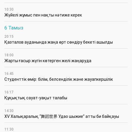
10:30
Жүйелі жұмыс пен нақты нәтиже керек
6 Тамыз
20:15
Қазталов ауданында жаңа өрт сөндіру бекеті ашылды
18:00
Жарты ғасыр жүгін көтерген желі жаңаруда
16:45
Студенттік өмір: білім, белсенділік және жауапкершілік
16:17
Құқықтық сауат-уақыт талабы
14:30
XV Халықаралық “舞蹈世界 Удао шыжие” атты би байқауы
11:30