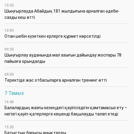
10:30
Шыңғырлауда Абайдың 181 жылдығына арналған әдеби-
сазды кеш өтті
10:00
Отан шебін күзеткен ерлерге құрмет көрсетілді
09:30
​Шыңғырлау ауданында мал азығын дайындау жоспары 78
пайызға орындалды
09:00
​Теректіде жас отбасыларға арналған тренинг өтті
7 Тамыз
16:45
Балалардың жазғы кезеңдегі қауіпсіздігін қамтамасыз ету –
негізгі қауіп-қатерлерге кешенді бақылауды талап етеді
15:30
Батыстың барысы анықталды