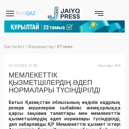
Басты бет
/
Жаңалықтар
/
07 news
22.10.2024, 21:00
Оқылды: 504
МЕМЛЕКЕТТІК
ҚЫЗМЕТШІЛЕРДІҢ ӘДЕП
НОРМАЛАРЫ ТҮСІНДІРІЛДІ
Батыс Қазақстан облысының өңірлік кадрлық
резерв мүшелеріне сыбайлас жемқорлыққа
қарсы заңнама талаптары мен мемлекеттік
қызметшілердің әдеп нормалары түсіндірілді,
деп хабарлайды ҚР Мемлекеттік қызмет істері