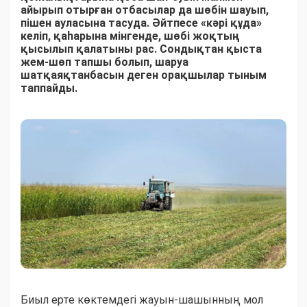
айырып отырған отбасылар да шөбін шауып,
пішен ауласына тасуда. Әйтпесе «кәрі құда»
келіп, қаһарына мінгенде, шөбі жоқтың
қысылып қалатыны рас. Сондықтан қыста
жем-шөп тапшы болып, шаруа
шатқаяқтанбасын деген орақшылар тыным
таппайды.
Биыл ерте көктемдегі жауын-шашынның мол