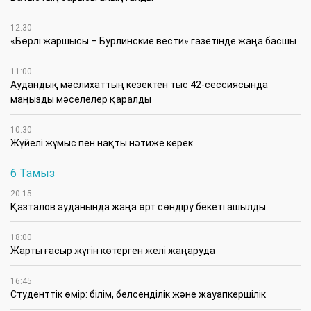
12:30
«Бөрлі жаршысы – Бурлинские вести» газетінде жаңа басшы
11:00
Аудандық мәслихаттың кезектен тыс 42-сессиясында
маңызды мәселелер қаралды
10:30
Жүйелі жұмыс пен нақты нәтиже керек
6 Тамыз
20:15
Қазталов ауданында жаңа өрт сөндіру бекеті ашылды
18:00
Жарты ғасыр жүгін көтерген желі жаңаруда
16:45
Студенттік өмір: білім, белсенділік және жауапкершілік