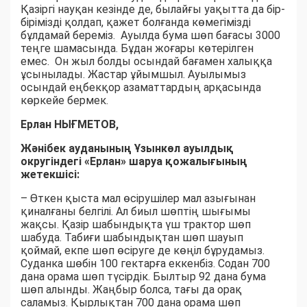
Қазіргі науқан кезінде де, былайғы уақытта да бір-
бірімізді қолдап, қажет болғанда көмегімізді
бұлдамай береміз. Ауылда бума шөп бағасы 3000
теңге шамасында. Бұдан жоғары көтерілген
емес. Он жыл болды осындай бағамен халыққа
ұсынылады. Жастар ұйымшыл. Ауылымыз
осындай еңбекқор азаматтардың арқасында
көркейе бермек.
Ерлан НЫҒМЕТОВ,
Жәнібек ауданының Ұзынкөл ауылдық
округіндегі «Ерлан» шаруа қожалығының
жетекшісі:
– Өткен қыста мал өсірушілер мал азығынан
қиналғаны белгілі. Ал биыл шөптің шығымы
жақсы. Қазір шабындықта үш трактор шөп
шабуда. Табиғи шабындықтан шөп шауып
қоймай, екпе шөп өсіруге де көңіл бұрудамыз.
Суданка шөбін 100 гектарға еккенбіз. Содан 700
дана орама шөп түсірдік. Былтыр 92 дана бума
шөп алынды. Жаңбыр болса, тағы да орақ
саламыз. Қырлықтан 700 дана орама шөп