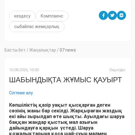
кездесу
Комплаенс
сыбайлас жемқорлық
Басты бет
/
Жаңалықтар
/
07 news
10.08.2026, 10:00
Оқылды:
ШАБЫНДЫҚТА ЖҰМЫС ҚАУЫРТ
Сілтеме алу
Көпшіліктің қазір уақыт қысқарған деген
сөзінің жаны бар секілді. Жарқыраған жаздың
екі айы зырылдап өте шықты. Ауылдағы шаруа
баққан жандар қыстық мал азығын
дайындауға қарқын үстеді. Шаруа
қожалықтарына қоса шай-суын малмен