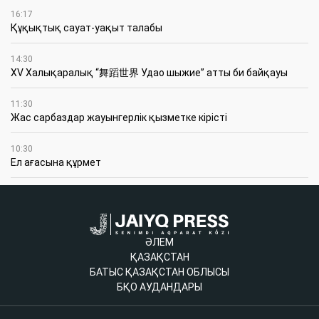
16:17
Құқықтық сауат-уақыт талабы
14:30
XV Халықаралық “舞蹈世界 Удао шыжие” атты би байқауы
11:30
Жас сарбаздар жауынгерлік қызметке кірісті
10:30
Ел ағасына құрмет
ӘЛЕМ
ҚАЗАҚСТАН
БАТЫС ҚАЗАҚСТАН ОБЛЫСЫ
БҚО АУДАНДАРЫ