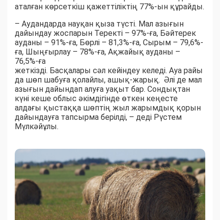
аталған көрсеткіш қажеттіліктің 77%-ын құрайды.
– Аудандарда науқан қыза түсті. Мал азығын
дайындау жоспарын Теректі – 97%-ға, Бәйтерек
ауданы – 91%-ға, Бөрлі – 81,3%-ға, Сырым – 79,6%-
ға, Шыңғырлау – 78%-ға, Ақжайық ауданы –
76,5%-ға
жеткізді. Басқалары сәл кейіндеу келеді. Ауа райы
да шөп шабуға қолайлы, ашық-жарық. Әлі де мал
азығын дайындап алуға уақыт бар. Сондықтан
күні кеше облыс әкімдігінде өткен кеңесте
алдағы қыстаққа шөптің жыл жарымдық қорын
дайындауға тапсырма берілді, – деді Рүстем
Мүлкәйұлы.