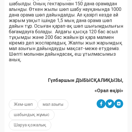
шабылды. Оның гектарынан 150 дана орамадан
алынды. Өткен жылы шөп шабу науқанында 1000
дана орама шөп дайындалды. Ал қазіргі кезде ай
жарым уақыт ішінде 1,5 мың дана орама шөп
дайын тұр. Осыған қарап-ақ шөп шығымдылығын
бағамдауға болады. Алдағы қысқа 120 бас асыл
тұқымды және 200 бас жайын ірі қара малмен
кіреміз деп жоспарладық. Жалпы жыл жарымдық
мал азығын дайындауды мақсат-меже етудеміз.
Шөпті молынан дайындасақ, еш ұтылмасымыз
анық.
Гүлбаршын ДЫБЫСҚАЛИҚЫЗЫ,
«Орал өңірі»
Жем-шөп
мал азығы
шабындық жұмыс
Шаруа қожалық