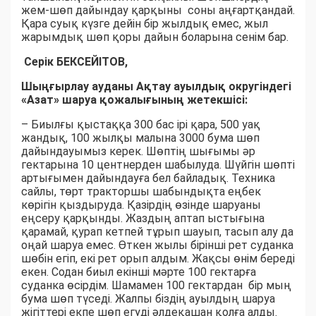
жем-шөп дайындау қарқыны соны аңғартқандай.
Қара суық күзге дейін бір жылдық емес, жыл
жарымдық шөп қоры дайын боларына сенім бар.
Серік БЕКСЕЙІТОВ,
Шыңғырлау ауданы Ақтау ауылдық округіндегі
«Азат» шаруа қожалығының жетекшісі:
– Биылғы қыстаққа 300 бас ірі қара, 500 уақ
жандық, 100 жылқы малына 3000 бума шөп
дайындауымыз керек. Шөптің шығымы әр
гектарына 10 центнерден шабылуда. Шүйгін шөпті
артығымен дайындауға бел байладық. Техника
сайлы, төрт тракторшы шабындықта еңбек
көрігін қыздыруда. Қазірдің өзінде шаруаны
еңсеру қарқынды. Жаздың аптап ыстығына
қарамай, қурап кетпей тұрып шауып, тасып алу да
оңай шаруа емес. Өткен жылы бірінші рет суданка
шөбін егіп, екі рет орып алдым. Жақсы өнім береді
екен. Содан биыл екінші мәрте 100 гектарға
суданка өсірдім. Шамамен 100 гектардан бір мың
бума шөп түседі. Жалпы біздің ауылдың шаруа
жігіттері екпе шөп егуді әлдеқашан қолға алды.