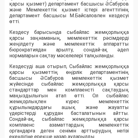
қарсы қызмет) департамент басшысы Ә.Сабуров
және Мемлекеттік қызмет істері агенттігінің
департамент басшысы М.Байсаловпен кездесуі
өтті.
Кездесу барысында сыбайлас жемқорлыққа
қарсы заңнаманың, мемлекеттік рәсімдерді
жеңілдету және мемлекеттік аппаратты
бюрократиядан арылту, сондай-ақ әдеп
нормаларын сақтау мәселелері талқыланды.
Кездесуді аша отырып, Сыбайлас жемқорлыққа
қарсы қызметтің өңірлік департаментінің
басшысы Ә.Сабуров мемлекеттік қызмет
жүйесінде сыбайлас жемқорлыққа қарсы
стандарттар мен комплаенсті сақтаудың
маңыздылығын атап өтті. Ол сыбайлас
жемқорлықпен күрес мемлекеттік
құрылымдардағы ашық және жауапты
үдерістерді құрудан басталатынын айтты.
Сондай-ақ, сыбайлас жемқорлыққа қарсы
комплаенс азаматтардың мемлекеттік
органдарға деген сенімін арттырудың негізі
екендігіне ерекше назар аударылды.