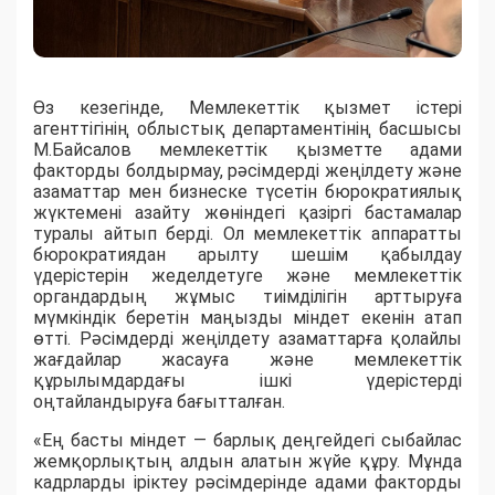
Өз кезегінде, Мемлекеттік қызмет істері
агенттігінің облыстық департаментінің басшысы
М.Байсалов мемлекеттік қызметте адами
факторды болдырмау, рәсімдерді жеңілдету және
азаматтар мен бизнеске түсетін бюрократиялық
жүктемені азайту жөніндегі қазіргі бастамалар
туралы айтып берді. Ол мемлекеттік аппаратты
бюрократиядан арылту шешім қабылдау
үдерістерін жеделдетуге және мемлекеттік
органдардың жұмыс тиімділігін арттыруға
мүмкіндік беретін маңызды міндет екенін атап
өтті. Рәсімдерді жеңілдету азаматтарға қолайлы
жағдайлар жасауға және мемлекеттік
құрылымдардағы ішкі үдерістерді
оңтайландыруға бағытталған.
«Ең басты міндет — барлық деңгейдегі сыбайлас
жемқорлықтың алдын алатын жүйе құру. Мұнда
кадрларды іріктеу рәсімдерінде адами факторды