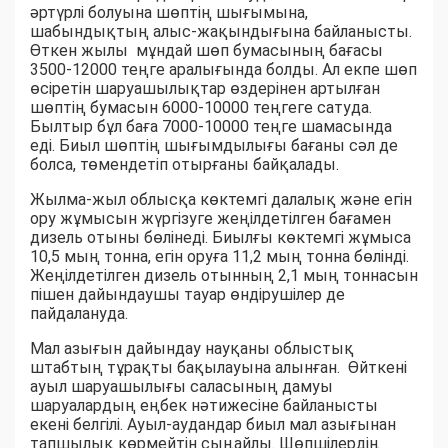
әртүрлі болуына шөптің шығымына,
шабындықтың алыс-жақындығына байланысты.
Өткен жылы мұндай шөп бумасының бағасы
3500-12000 теңге аралығында болды. Ал екпе шөп
өсіретін шаруашылықтар өздерінен артылған
шөптің бумасын 6000-10000 теңгеге сатуда.
Былтыр бұл баға 7000-10000 теңге шамасында
еді. Биыл шөптің шығымдылығы бағаны сәл де
болса, төмендетіп отырғаны байқалады.
Жылма-жыл облысқа көктемгі далалық және егін
ору жұмысын жүргізуге жеңілдетілген бағамен
дизель отыны бөлінеді. Биылғы көктемгі жұмыса
10,5 мың тонна, егін оруға 11,2 мың тонна бөлінді.
Жеңілдетілген дизель отынның 2,1 мың тоннасын
пішен дайындаушы тауар өндірушілер де
пайдалануда.
Мал азығын дайындау науқаны облыстық
штабтың тұрақты бақылауына алынған. Өйткені
ауыл шаруашылығы саласының дамуы
шаруалардың еңбек нәтижесіне байланысты
екені белгілі. Ауыл-аудандар биыл мал азығынан
тапшылық көрмейтін сыңайлы. Шөпшілердің