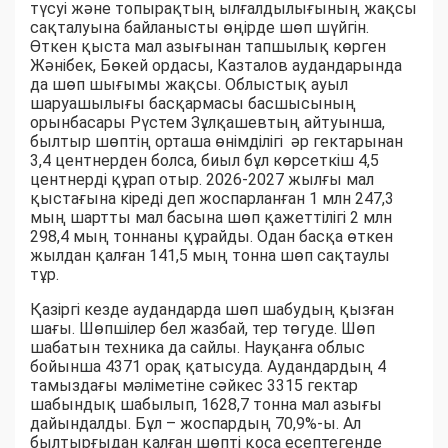
түсуі және топырақтың ылғалдылығының жақсы
сақталуына байланысты өңірде шөп шүйгін.
Өткен қыста мал азығынан тапшылық көрген
Жәнібек, Бөкей ордасы, Казталов аудандарында
да шөп шығымы жақсы. Облыстық ауыл
шаруашылығы басқармасы басшысының
орынбасары Рүстем Зұлқашевтың айтуынша,
былтыр шөптің орташа өнімділігі әр гектарынан
3,4 центнерден болса, биыл бұл көрсеткіш 4,5
центнерді құрап отыр. 2026-2027 жылғы мал
қыстағына кіреді деп жоспарланған 1 млн 247,3
мың шартты мал басына шөп қажеттілігі 2 млн
298,4 мың тоннаны құрайды. Одан басқа өткен
жылдан қалған 141,5 мың тонна шөп сақтаулы
тұр.
Қазіргі кезде аудандарда шөп шабудың қызған
шағы. Шөпшілер бел жазбай, тер төгуде. Шөп
шабатын техника да сайлы. Науқанға облыс
бойынша 4371 орақ қатысуда. Аудандардың 4
тамыздағы мәліметіне сәйкес 3315 гектар
шабындық шабылып, 1628,7 тонна мал азығы
дайындалды. Бұл – жоспардың 70,9%-ы. Ал
былтырғыдан қалған шөпті қоса есептегенде