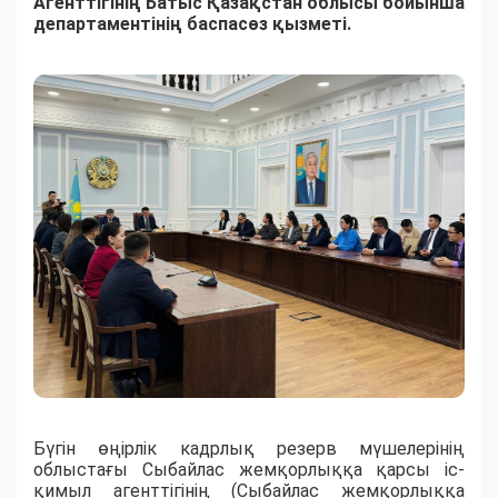
Агенттігінің Батыс Қазақстан облысы бойынша
департаментінің баспасөз қызметі.
Бүгін өңірлік кадрлық резерв мүшелерінің
облыстағы Сыбайлас жемқорлыққа қарсы іс-
қимыл агенттігінің (Сыбайлас жемқорлыққа