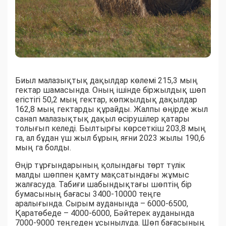
Биыл малазықтық дақылдар көлемі 215,3 мың
гектар шамасында. Оның ішінде біржылдық шөп
егістігі 50,2 мың гектар, көпжылдық дақылдар
162,8 мың гектарды құрайды. Жалпы өңірде жыл
санап малазықтық дақыл өсірушілер қатары
толығып келеді. Былтырғы көрсеткіш 203,8 мың
га, ал бұдан үш жыл бұрын, яғни 2023 жылы 190,6
мың га болды.
Өңір тұрғындарының қолындағы төрт түлік
малды шөппен қамту мақсатындағы жұмыс
жалғасуда. Табиғи шабындықтағы шөптің бір
бумасының бағасы 3400-10000 теңге
аралығында. Сырым ауданында – 6000-6500,
Қаратөбеде – 4000-6000, Бәйтерек ауданында
7000-9000 теңгеден ұсынылуда. Шөп бағасының