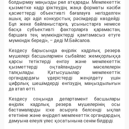
болдырмау маңызды рөл атқарады. Мемлекеттік
қызметке кадр іріктеудің жаңа форматы кәсіби
қасиеттерді объективті бағалауға негізделген
ашық әрі әділ конкурстық рәсімдерді көздейді.
Бұл жеке байланыстарға, ұсыныстарға немесе
басқа субъективті факторларға қарамастан,
баршаға тең мүмкіндіктерді қамтамасыз етуге
мүмкіндік береді», – деді М.Байсалов.
Кездесу барысында өңірлік кадрлық резерв
мүшелері басшылармен сыбайлас жемқорлыққа
қарсы тетіктерді енгізу және мемлекеттік
қызметтерді оңтайландыру мәселелерін
талқылады. Қатысушылар мемлекеттік
органдардағы үдерістерді жеңілдету үшін
цифрлық шешімдерді енгізудің маңыздылығын
да атап өтті.
Кездесу соңында департамент басшылары
өңірлік кадрлық резерв мүшелерінің осы
бастамаларды іске асыруға белсенді ықпал
ететініне және өңірдегі мемлекеттік органдардың
дамуына елеулі үлес қосатынына сенім білдірді.