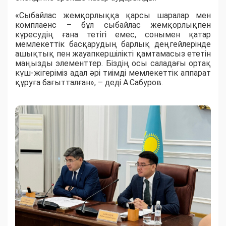
«Сыбайлас жемқорлыққа қарсы шаралар мен
комплаенс – бұл сыбайлас жемқорлықпен
күресудің ғана тетігі емес, сонымен қатар
мемлекеттік басқарудың барлық деңгейлерінде
ашықтық пен жауапкершілікті қамтамасыз ететін
маңызды элементтер. Біздің осы саладағы ортақ
күш-жігеріміз адал әрі тиімді мемлекеттік аппарат
құруға бағытталған», – деді А.Сабуров.