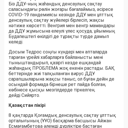
Біз ДДҰ-ның жаһандық денсаулық сақтау
саласындағы рөлін жоғары бағалаймыз, әсіресе
COVID-19 пандемиясы кезінде ДДҰ мен ұлттық
денсаулық сақтау жүйелері бірлесіп, жақсы
нәтиже көрсетті. Венгрия мен венгр мамандары
да ДДҰ жұмысына елеулі үлес қосуда, ұйымның
Будапештегі өкілдігі де тұрақты түрде дамып
келеді.
Досым Тедрос соңғы күндері мен апталарда
тараған үрейлі хабарларға байланысты мені
тыныштандырып, қазіргі кезде ешқандай
жаһандық ПРОБЛЕМА жоқ екенін растады. БАҚ
беттерінде жиі талқыланған вирус ДДҰ
сарапшыларына жақсы таныс, ол бұған дейін де
осындай формада бірнеше рет пайда болған,
көбінесе қысқы мезгілдерде тіркелген,
дейді Сийярто.
Қазақстан пікірі
8 қаңтарда Қоғамдық денсаулық сақтау ұлттық
орталығының (ҰҰО) басқарма басшысы Айжан
Есмағамбетова әлемді дүрліктіре бастаған