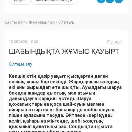
Басты бет
/
Жаңалықтар
/
07 news
10.08.2026, 10:00
Оқылды:
ШАБЫНДЫҚТА ЖҰМЫС ҚАУЫРТ
Сілтеме алу
Көпшіліктің қазір уақыт қысқарған деген
сөзінің жаны бар секілді. Жарқыраған жаздың
екі айы зырылдап өте шықты. Ауылдағы шаруа
баққан жандар қыстық мал азығын
дайындауға қарқын үстеді. Шаруа
қожалықтарына қоса шай-суын малмен
айырып отырған отбасылар да шөбін шауып,
пішен ауласына тасуда. Әйтпесе «кәрі құда»
келіп, қаһарына мінгенде, шөбі жоқтың
қысылып қалатыны рас. Сондықтан қыста