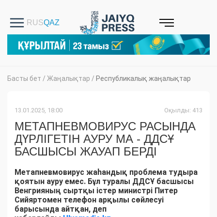
Басты бет
/
Жаңалықтар
/
Республикалық жаңалықтар
13.01.2025, 18:00
Оқылды: 413
МЕТАПНЕВМОВИРУС РАСЫНДА
ДҮРЛІГЕТІН АУРУ МА - ДДСҰ
БАСШЫСЫ ЖАУАП БЕРДІ
Метапневмовирус жаһандық проблема тудыра
қоятын ауру емес. Бұл туралы ДДСҰ басшысы
Венгрияның сыртқы істер министрі Питер
Сийяртомен телефон арқылы сөйлесуі
барысында айтқан, деп