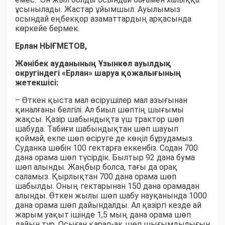
ұсынылады. Жастар ұйымшыл. Ауылымыз
осындай еңбекқор азаматтардың арқасында
көркейе бермек.
Ерлан НЫҒМЕТОВ,
Жәнібек ауданының Ұзынкөл ауылдық
округіндегі «Ерлан» шаруа қожалығының
жетекшісі:
– Өткен қыста мал өсірушілер мал азығынан
қиналғаны белгілі. Ал биыл шөптің шығымы
жақсы. Қазір шабындықта үш трактор шөп
шабуда. Табиғи шабындықтан шөп шауып
қоймай, екпе шөп өсіруге де көңіл бұрудамыз.
Суданка шөбін 100 гектарға еккенбіз. Содан 700
дана орама шөп түсірдік. Былтыр 92 дана бума
шөп алынды. Жаңбыр болса, тағы да орақ
саламыз. Қырлықтан 700 дана орама шөп
шабылды. Оның гектарынан 150 дана орамадан
алынды. Өткен жылы шөп шабу науқанында 1000
дана орама шөп дайындалды. Ал қазіргі кезде ай
жарым уақыт ішінде 1,5 мың дана орама шөп
дайын тұр. Осыған қарап-ақ шөп шығымдылығын