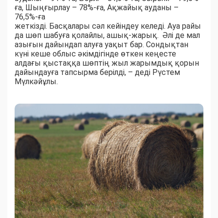
ға, Шыңғырлау – 78%-ға, Ақжайық ауданы –
76,5%-ға
жеткізді. Басқалары сәл кейіндеу келеді. Ауа райы
да шөп шабуға қолайлы, ашық-жарық. Әлі де мал
азығын дайындап алуға уақыт бар. Сондықтан
күні кеше облыс әкімдігінде өткен кеңесте
алдағы қыстаққа шөптің жыл жарымдық қорын
дайындауға тапсырма берілді, – деді Рүстем
Мүлкәйұлы.