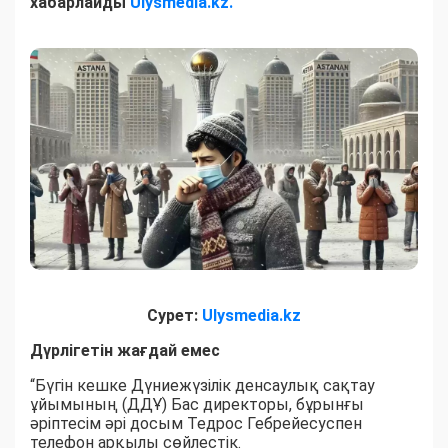
хабарлайды
Ulysmedia.kz.
Сурет:
Ulysmedia.kz
Дүрлігетін жағдай емес
“Бүгін кешке Дүниежүзілік денсаулық сақтау
ұйымының (ДДҰ) Бас директоры, бұрынғы
әріптесім әрі досым Тедрос Гебрейесуспен
телефон арқылы сөйлестік.