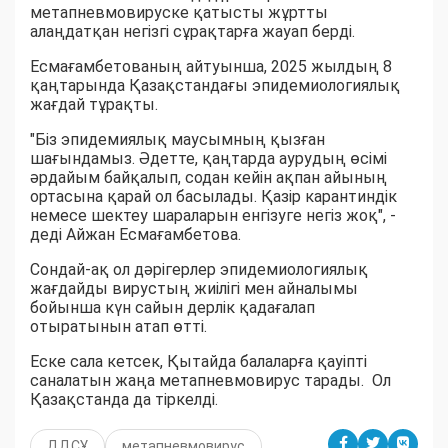
метапневмовируске қатысты жұртты
алаңдатқан негізгі сұрақтарға жауап берді.
Есмағамбетованың айтуынша, 2025 жылдың 8
қаңтарында Қазақстандағы эпидемиологиялық
жағдай тұрақты.
"Біз эпидемиялық маусымның қызған
шағындамыз. Әдетте, қаңтарда аурудың өсімі
әрдайым байқалып, содан кейін ақпан айының
ортасына қарай ол басылады. Қазір карантиндік
немесе шектеу шараларын енгізуге негіз жоқ", -
деді Айжан Есмағамбетова.
Сондай-ақ ол дәрігерлер эпидемиологиялық
жағдайды вирустың жиілігі мен айналымы
бойынша күн сайын дерлік қадағалап
отыратынын атап өтті.
Еске сала кетсек, Қытайда балаларға қауіпті
саналатын жаңа метапневмовирус тарады. Ол
Қазақстанда да тіркелді.
ДДСҰ
метапневмовирус