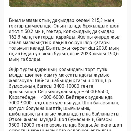
Биыл малазықтық дақылдар көлемі 215,3 мың
гектар шамасында. Оның ішінде біржылдық шөп
егістігі 50,2 мың гектар, көпжылдық дақылдар
162,8 мың гектарды құрайды. Жалпы өңірде жыл
санап малазықтық дақыл өсірушілер қатары
толығып келеді. Былтырғы көрсеткіш 203,8 мың
га, ал бұдан үш жыл бұрын, яғни 2023 жылы 190,6
мың га болды.
Өңір тұрғындарының қолындағы төрт түлік
малды шөппен қамту мақсатындағы жұмыс
жалғасуда. Табиғи шабындықтағы шөптің бір
бумасының бағасы 3400-10000 теңге
аралығында. Сырым ауданында – 6000-6500,
Қаратөбеде – 4000-6000, Бәйтерек ауданында
7000-9000 теңгеден ұсынылуда. Шөп бағасының
әртүрлі болуына шөптің шығымына,
шабындықтың алыс-жақындығына байланысты.
Өткен жылы мұндай шөп бумасының бағасы
3500-12000 теңге аралығында болды. Ал екпе шөп
өсіретін шаруашылықтар өздерінен артылған