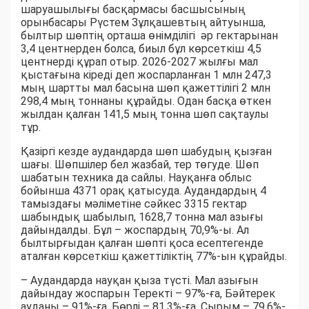
шаруашылығы басқармасы басшысының
орынбасары Рүстем Зұлқашевтың айтуынша,
былтыр шөптің орташа өнімділігі әр гектарынан
3,4 центнерден болса, биыл бұл көрсеткіш 4,5
центнерді құрап отыр. 2026-2027 жылғы мал
қыстағына кіреді деп жоспарланған 1 млн 247,3
мың шартты мал басына шөп қажеттілігі 2 млн
298,4 мың тоннаны құрайды. Одан басқа өткен
жылдан қалған 141,5 мың тонна шөп сақтаулы
тұр.
Қазіргі кезде аудандарда шөп шабудың қызған
шағы. Шөпшілер бел жазбай, тер төгуде. Шөп
шабатын техника да сайлы. Науқанға облыс
бойынша 4371 орақ қатысуда. Аудандардың 4
тамыздағы мәліметіне сәйкес 3315 гектар
шабындық шабылып, 1628,7 тонна мал азығы
дайындалды. Бұл – жоспардың 70,9%-ы. Ал
былтырғыдан қалған шөпті қоса есептегенде
аталған көрсеткіш қажеттіліктің 77%-ын құрайды.
– Аудандарда науқан қыза түсті. Мал азығын
дайындау жоспарын Теректі – 97%-ға, Бәйтерек
ауданы – 91%-ға, Бөрлі – 81,3%-ға, Сырым – 79,6%-