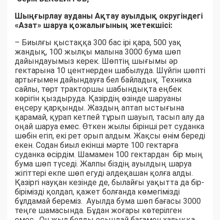
Шыңғырлау ауданы Ақтау ауылдық округіндегі
«Азат» шаруа қожалығының жетекшісі:
– Биылғы қыстаққа 300 бас ірі қара, 500 уақ
жандық, 100 жылқы малына 3000 бума шөп
дайындауымыз керек. Шөптің шығымы әр
гектарына 10 центнерден шабылуда. Шүйгін шөпті
артығымен дайындауға бел байладық. Техника
сайлы, төрт тракторшы шабындықта еңбек
көрігін қыздыруда. Қазірдің өзінде шаруаны
еңсеру қарқынды. Жаздың аптап ыстығына
қарамай, қурап кетпей тұрып шауып, тасып алу да
оңай шаруа емес. Өткен жылы бірінші рет суданка
шөбін егіп, екі рет орып алдым. Жақсы өнім береді
екен. Содан биыл екінші мәрте 100 гектарға
суданка өсірдім. Шамамен 100 гектардан бір мың
бума шөп түседі. Жалпы біздің ауылдың шаруа
жігіттері екпе шөп егуді әлдеқашан қолға алды.
Қазіргі науқан кезінде де, былайғы уақытта да бір-
бірімізді қолдап, қажет болғанда көмегімізді
бұлдамай береміз. Ауылда бума шөп бағасы 3000
теңге шамасында. Бұдан жоғары көтерілген
емес. Он жыл болды осындай бағамен халыққа