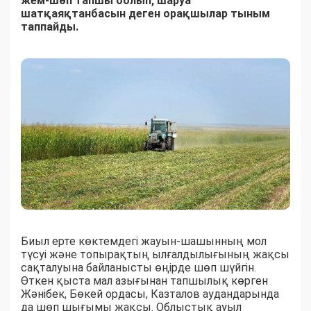
жем-шөп тапшы болып, шаруа
шатқаяқтанбасын деген орақшылар тыным
таппайды.
Биыл ерте көктемдегі жауын-шашынның мол
түсуі және топырақтың ылғалдылығының жақсы
сақталуына байланысты өңірде шөп шүйгін.
Өткен қыста мал азығынан тапшылық көрген
Жәнібек, Бөкей ордасы, Казталов аудандарында
да шөп шығымы жақсы. Облыстық ауыл