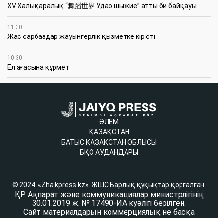
XV Халықаралық “舞蹈世界 Удао шыжие” атты би байқауы
11:30
Жас сарбаздар жауынгерлік қызметке кірісті
10:30
Ел ағасына құрмет
ӘЛЕМ
ҚАЗАҚСТАН
БАТЫС ҚАЗАҚСТАН ОБЛЫСЫ
БҚО АУДАНДАРЫ
© 2024. «Zhaikpress.kz». ЖШС Барлық құқықтар қорғалған.
ҚР Ақпарат және коммуникациялар министрлігінің
30.01.2019 ж. № 17490-ИА куәлігі берілген.
Сайт материалдарын коммерциялық не басқа