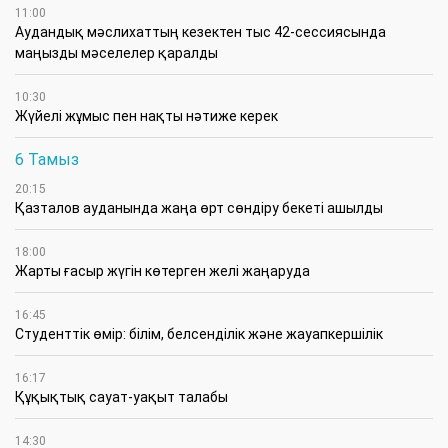
11:00
Аудандық мәслихаттың кезектен тыс 42-сессиясында
маңызды мәселелер қаралды
10:30
Жүйелі жұмыс пен нақты нәтиже керек
6 Тамыз
20:15
Қазталов ауданында жаңа өрт сөндіру бекеті ашылды
18:00
Жарты ғасыр жүгін көтерген желі жаңаруда
16:45
Студенттік өмір: білім, белсенділік және жауапкершілік
16:17
Құқықтық сауат-уақыт талабы
14:30