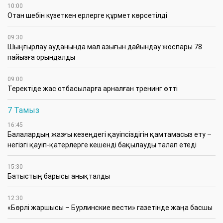
10:00
Отан шебін күзеткен ерлерге құрмет көрсетілді
09:30
​Шыңғырлау ауданында мал азығын дайындау жоспары 78
пайызға орындалды
09:00
​Теректіде жас отбасыларға арналған тренинг өтті
7 Тамыз
16:45
Балалардың жазғы кезеңдегі қауіпсіздігін қамтамасыз ету –
негізгі қауіп-қатерлерге кешенді бақылауды талап етеді
15:30
Батыстың барысы анықталды
12:30
«Бөрлі жаршысы – Бурлинские вести» газетінде жаңа басшы