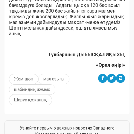
бағамдауға болады. Алдағы қысқа 120 бас асыл
тұқымды және 200 бас жайын ірі қара малмен
кіреміз деп жоспарладық. Жалпы жыл жарымдық
мал азығын дайындауды мақсат-меже етудеміз.
Шөпті молынан дайындасақ, еш ұтылмасымыз
анық.
Гүлбаршын ДЫБЫСҚАЛИҚЫЗЫ,
«Орал өңірі»
Жем-шөп
мал азығы
шабындық жұмыс
Шаруа қожалық
Узнайте первым о важных новостях Западного