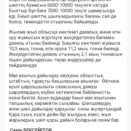
шөптің бумасын 6000-10000 теңгеге сатуда.
Былтыр бұл баға 7000-10000 теңге шамасында
еді. Биыл шөптің шығымдылығы бағаны сәл де
болса, төмендетіп отырғаны байқалады.
Жылма-жыл облысқа көктемгі далалық және егін
ору жұмысын жүргізуге жеңілдетілген бағамен
дизель отыны бөлінеді. Биылғы көктемгі жұмыса
10,5 мың тонна, егін оруға 11,2 мың тонна бөлінді.
Жеңілдетілген дизель отынның 2,1 мың тоннасын
пішен дайындаушы тауар өндірушілер де
пайдалануда.
Мал азығын дайындау науқаны облыстық
штабтың тұрақты бақылауына алынған. Өйткені
ауыл шаруашылығы саласының дамуы
шаруалардың еңбек нәтижесіне байланысты
екені белгілі. Ауыл-аудандар биыл мал азығынан
тапшылық көрмейтін сыңайлы. Шөпшілердің
жем-шөп дайындау қарқыны соны аңғартқандай.
Қара суық күзге дейін бір жылдық емес, жыл
жарымдық шөп қоры дайын боларына сенім бар.
Серік БЕКСЕЙІТОВ,