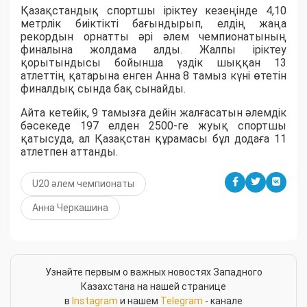
Қазақстандық спортшы іріктеу кезеңінде 4,10
метрлік биіктікті бағындырып, елдің жаңа
рекордын орнатты әрі әлем чемпионатының
финалына жолдама алды. Жалпы іріктеу
қорытындысы бойынша үздік шыққан 13
атлеттің қатарына енген Анна 8 тамыз күні өтетін
финалдық сында бақ сынайды.
Айта кетейік, 9 тамызға дейін жалғасатын әлемдік
бәсекеде 197 елден 2500-ге жуық спортшы
қатысуда, ал Қазақстан құрамасы бұл додаға 11
атлетпен аттанды.
U20 әлем чемпионаты
Анна Черкашина
Узнайте первым о важных новостях Западного
Казахстана на нашей странице
в
Instagram
и нашем
Telegram
- канале