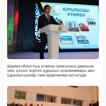
Шараға облыстың аталған саласының дамуына
үлес қосып жүрген құрылыс компаниялары мен
құрылысшылар, сала ардагерлері қатысуда.