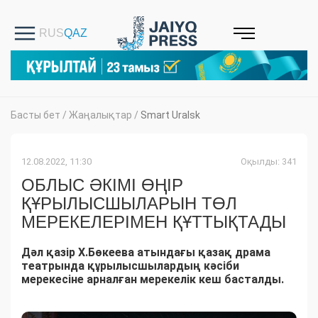
Басты бет
/
Жаңалықтар
/
Smart Uralsk
12.08.2022, 11:30
Оқылды: 341
ОБЛЫС ӘКІМІ ӨҢІР
ҚҰРЫЛЫСШЫЛАРЫН ТӨЛ
МЕРЕКЕЛЕРІМЕН ҚҰТТЫҚТАДЫ
Дәл қазір Х.Бөкеева атындағы қазақ драма
театрында құрылысшылардың кәсіби
мерекесіне арналған мерекелік кеш басталды.