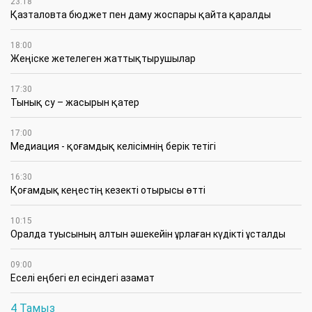
23:18
Қазталовта бюджет пен даму жоспары қайта қаралды
18:00
Жеңіске жетелеген жаттықтырушылар
17:30
Тынық су – жасырын қатер
17:00
Медиация - қоғамдық келісімнің берік тетігі
16:30
Қоғамдық кеңестің кезекті отырысы өтті
10:15
Оралда туысының алтын әшекейін ұрлаған күдікті ұсталды
09:00
Еселі еңбегі ел есіндегі азамат
4 Тамыз