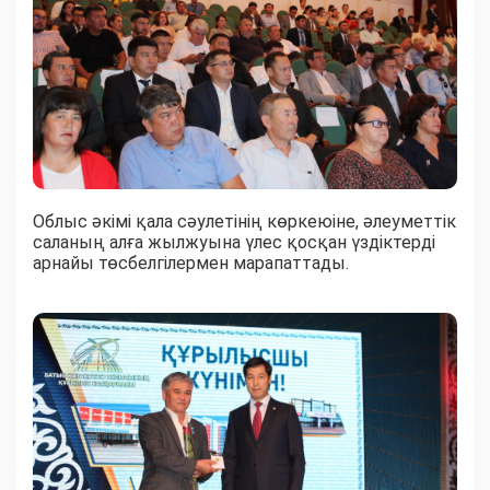
Облыс әкімі қала сәулетінің көркеюіне, әлеуметтік
саланың алға жылжуына үлес қосқан үздіктерді
арнайы төсбелгілермен марапаттады.