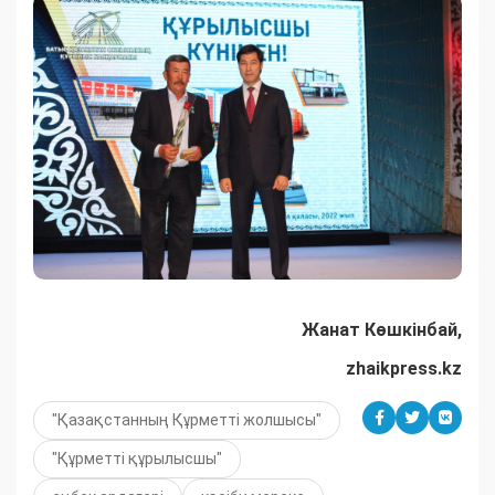
Жанат Көшкінбай,
zhaikpress.kz
"Қазақстанның Құрметті жолшысы"
"Құрметті құрылысшы"