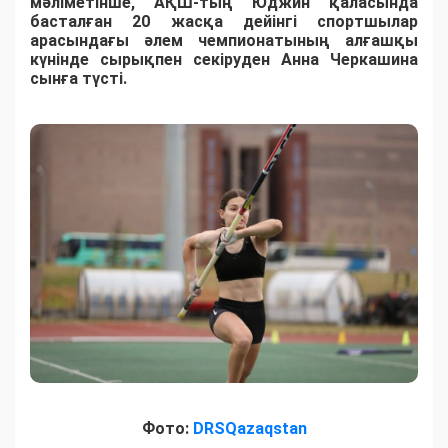
мәліметінше, АҚШ-тың Юджин қаласында
басталған 20 жасқа дейінгі спортшылар
арасындағы әлем чемпионатының алғашқы
күнінде сырықпен секіруден Анна Черкашина
сынға түсті.
Фото:
DRSQazaqstan