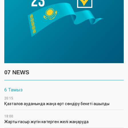
07 NEWS
6 Тамыз
20:15
Қазталов ауданында жаңа өрт сөндіру бекеті ашылды
18:00
Жарты ғасыр жүгін көтерген желі жаңаруда