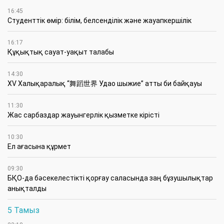
16:45
Студенттік өмір: білім, белсенділік және жауапкершілік
16:17
Құқықтық сауат-уақыт талабы
14:30
XV Халықаралық “舞蹈世界 Удао шыжие” атты би байқауы
11:30
Жас сарбаздар жауынгерлік қызметке кірісті
10:30
Ел ағасына құрмет
09:30
БҚО-да бәсекелестікті қорғау саласында заң бұзушылықтар
анықталды
5 Тамыз