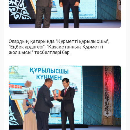
Олардың қатарында "Құрметті құрылысшы",
"Еңбек ардагері", "Қазақстанның Құрметті
жолшысы" төсбелгілері бар.