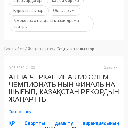
еңбек ардагері
кәсіби мереке
Құрылысшылар
Облыс әкімі
Х.Бөкеева атындағы қазақ драма
театры
Басты бет
/
Жаңалықтар
/
Соңғы жаңалықтар
6.08.2026, 21:00
Оқылды:
АННА ЧЕРКАШИНА U20 ӘЛЕМ
ЧЕМПИОНАТЫНЫҢ ФИНАЛЫНА
ШЫҒЫП, ҚАЗАҚСТАН РЕКОРДЫН
ЖАҢАРТТЫ
Сілтеме алу
ҚР Спортты дамыту дирекциясының