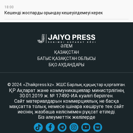
18:00
Кешенді жоспарды орындау кешеуілдемеуі керек
ӘЛЕМ
ҚАЗАҚСТАН
БАТЫС ҚАЗАҚСТАН ОБЛЫСЫ
БҚО АУДАНДАРЫ
© 2024. «Zhaikpress.kz». ЖШС Барлық құқықтар қорғалған.
ҚР Ақпарат және коммуникациялар министрлігінің
30.01.2019 ж. № 17490-ИА куәлігі берілген.
Сайт материалдарын коммерциялық не басқа
мақсатта толық немесе ішінара көшіруге тек сайт
иесінің жазбаша келісімімен рұқсат етіледі.
Біз әлеуметтік желілерде