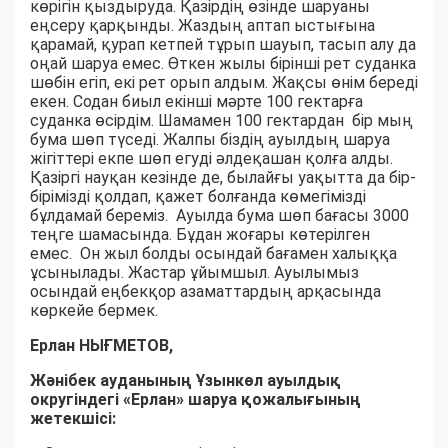
көрігін қыздыруда. Қазірдің өзінде шаруаны
еңсеру қарқынды. Жаздың аптап ыстығына
қарамай, қурап кетпей тұрып шауып, тасып алу да
оңай шаруа емес. Өткен жылы бірінші рет суданка
шөбін егіп, екі рет орып алдым. Жақсы өнім береді
екен. Содан биыл екінші мәрте 100 гектарға
суданка өсірдім. Шамамен 100 гектардан бір мың
бума шөп түседі. Жалпы біздің ауылдың шаруа
жігіттері екпе шөп егуді әлдеқашан қолға алды.
Қазіргі науқан кезінде де, былайғы уақытта да бір-
бірімізді қолдап, қажет болғанда көмегімізді
бұлдамай береміз. Ауылда бума шөп бағасы 3000
теңге шамасында. Бұдан жоғары көтерілген
емес. Он жыл болды осындай бағамен халыққа
ұсынылады. Жастар ұйымшыл. Ауылымыз
осындай еңбекқор азаматтардың арқасында
көркейе бермек.
Ерлан НЫҒМЕТОВ,
Жәнібек ауданының Ұзынкөл ауылдық
округіндегі «Ерлан» шаруа қожалығының
жетекшісі: