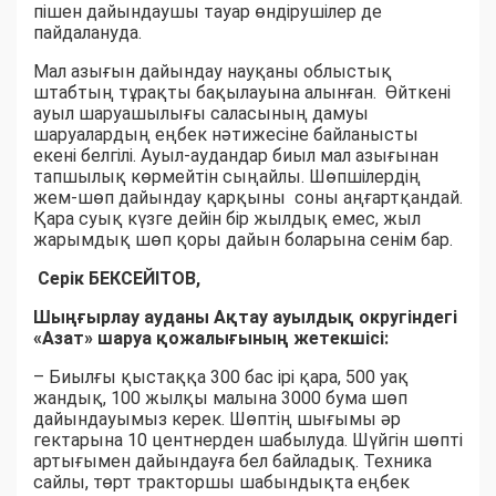
пішен дайындаушы тауар өндірушілер де
пайдалануда.
Мал азығын дайындау науқаны облыстық
штабтың тұрақты бақылауына алынған. Өйткені
ауыл шаруашылығы саласының дамуы
шаруалардың еңбек нәтижесіне байланысты
екені белгілі. Ауыл-аудандар биыл мал азығынан
тапшылық көрмейтін сыңайлы. Шөпшілердің
жем-шөп дайындау қарқыны соны аңғартқандай.
Қара суық күзге дейін бір жылдық емес, жыл
жарымдық шөп қоры дайын боларына сенім бар.
Серік БЕКСЕЙІТОВ,
Шыңғырлау ауданы Ақтау ауылдық округіндегі
«Азат» шаруа қожалығының жетекшісі:
– Биылғы қыстаққа 300 бас ірі қара, 500 уақ
жандық, 100 жылқы малына 3000 бума шөп
дайындауымыз керек. Шөптің шығымы әр
гектарына 10 центнерден шабылуда. Шүйгін шөпті
артығымен дайындауға бел байладық. Техника
сайлы, төрт тракторшы шабындықта еңбек