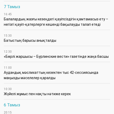
7 Тамыз
16:45
Балалардың жазғы кезеңдегі қауіпсіздігін қамтамасыз ету –
негізгі қауіп-қатерлерге кешенді бақылауды талап етеді
15:30
Батыстың барысы анықталды
12:30
«Бөрлі жаршысы – Бурлинские вести» газетінде жаңа басшы
11:00
Аудандық мәслихаттың кезектен тыс 42-сессиясында
маңызды мәселелер қаралды
10:30
Жүйелі жұмыс пен нақты нәтиже керек
6 Тамыз
20:15