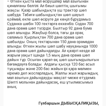
– Өткен қыста мал өсірушілер мал азығынан
қиналғаны белгілі. Ал биыл шөптің шығымы
жақсы. Қазір шабындықта үш трактор шөп
шабуда. Табиғи шабындықтан шөп шауып
қоймай, екпе шөп өсіруге де көңіл бұрудамыз.
Суданка шөбін 100 гектарға еккенбіз. Содан 700
дана орама шөп түсірдік. Былтыр 92 дана бума
шөп алынды. Жаңбыр болса, тағы да орақ
саламыз. Қырлықтан 700 дана орама шөп
шабылды. Оның гектарынан 150 дана орамадан
алынды. Өткен жылы шөп шабу науқанында 1000
дана орама шөп дайындалды. Ал қазіргі кезде ай
жарым уақыт ішінде 1,5 мың дана орама шөп
дайын тұр. Осыған қарап-ақ шөп шығымдылығын
бағамдауға болады. Алдағы қысқа 120 бас асыл
тұқымды және 200 бас жайын ірі қара малмен
кіреміз деп жоспарладық. Жалпы жыл жарымдық
мал азығын дайындауды мақсат-меже етудеміз.
Шөпті молынан дайындасақ, еш ұтылмасымыз
анық.
Гүлбаршын ДЫБЫСҚАЛИҚЫЗЫ,