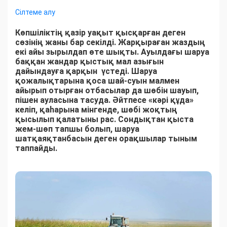
Сілтеме алу
Көпшіліктің қазір уақыт қысқарған деген
сөзінің жаны бар секілді. Жарқыраған жаздың
екі айы зырылдап өте шықты. Ауылдағы шаруа
баққан жандар қыстық мал азығын
дайындауға қарқын үстеді. Шаруа
қожалықтарына қоса шай-суын малмен
айырып отырған отбасылар да шөбін шауып,
пішен ауласына тасуда. Әйтпесе «кәрі құда»
келіп, қаһарына мінгенде, шөбі жоқтың
қысылып қалатыны рас. Сондықтан қыста
жем-шөп тапшы болып, шаруа
шатқаяқтанбасын деген орақшылар тыным
таппайды.