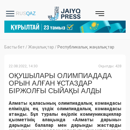
Басты бет
/
Жаңалықтар
/
Республикалық жаңалықтар
22.08.2022, 14:30
Оқылды: 428
ОҚУШЫЛАРЫ ОЛИМПИАДАДА
ОРЫН АЛҒАН ҰСТАЗДАР
БІРЖОЛҒЫ СЫЙАҚЫ АЛДЫ
Алматы қаласының олимпиадалық командасы
еліміздің ең үздік олимпиадалық командасы
атанды. Бұл туралы өңірлік коммуникациялар
қызметінің алаңында «Алматы дарыны»
дарынды балалар мен дарынды жастарды