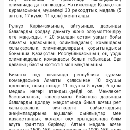
олимпиада да топ жарды. Нәтижесінде Қазақстан
құрамасының мүшелері 33 рекордтық медаль (5
алтын, 17 күміс, 11 қола) жеңіп алды.
Гүлнұр Кәрімғажының айтуынша, дарынды
балаларды қолдау, дамыту және әлеуметтендіру
өте маңызды. « 20 жылдан астам уақыт бойы
Алматы қаласының олимпиадалық командасы
халықаралық олимпиадалардың қорытындысы
бойынша Қазақстан Республикасының ең үздік
олимпиадалық командасы болып табылады. Бұл
қаланың басты жетістігі мен мақтанышы.
Биылғы оқу жылында республика құрама
командасына Алматы қаласынан 18 оқушы
қосылып, оның ішінде 11 оқушы 5 күміс, 6 қола
медаль иегері атанды»,-дейді ол. Мемлекет
басшысының тапсырмасы бойынша дарынды
балаларды қолдау мақсатында биыл алғаш рет
халықаралық зияткерлік сайыстардың
жеңімпаздарына ақшалай сыйлықтар мен
қазақстандық жоғары оқу орындарында білім
алуға гранттар беріледі. Алтын медаль алған
оқушыға 1500 АЕК, күміс медальға 1000 АЕК, қола