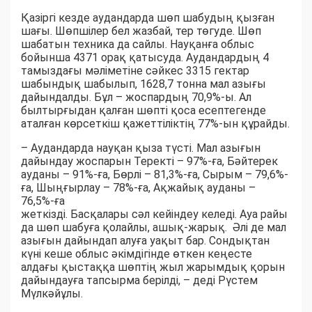
Қазіргі кезде аудандарда шөп шабудың қызған
шағы. Шөпшілер бел жазбай, тер төгуде. Шөп
шабатын техника да сайлы. Науқанға облыс
бойынша 4371 орақ қатысуда. Аудандардың 4
тамыздағы мәліметіне сәйкес 3315 гектар
шабындық шабылып, 1628,7 тонна мал азығы
дайындалды. Бұл – жоспардың 70,9%-ы. Ал
былтырғыдан қалған шөпті қоса есептегенде
аталған көрсеткіш қажеттіліктің 77%-ын құрайды.
– Аудандарда науқан қыза түсті. Мал азығын
дайындау жоспарын Теректі – 97%-ға, Бәйтерек
ауданы – 91%-ға, Бөрлі – 81,3%-ға, Сырым – 79,6%-
ға, Шыңғырлау – 78%-ға, Ақжайық ауданы –
76,5%-ға
жеткізді. Басқалары сәл кейіндеу келеді. Ауа райы
да шөп шабуға қолайлы, ашық-жарық. Әлі де мал
азығын дайындап алуға уақыт бар. Сондықтан
күні кеше облыс әкімдігінде өткен кеңесте
алдағы қыстаққа шөптің жыл жарымдық қорын
дайындауға тапсырма берілді, – деді Рүстем
Мүлкәйұлы.