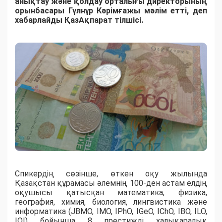
анықтау және қолдау орталығы директорының
орынбасары Гүлнұр Кәрімғажы мәлім етті, деп
хабарлайды ҚазАқпарат тілшісі.
Спикердің сөзінше, өткен оқу жылында
Қазақстан құрамасы әлемнің 100-ден астам елдің
оқушысы қатысқан математика, физика,
география, химия, биология, лингвистика және
информатика (JBMO, IMO, IPhO, IGeO, IChO, IBO, ILO,
IOI) бойынша 8 престижді халықаралық