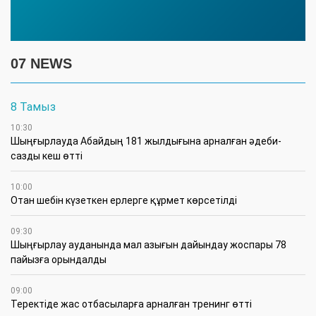
07 NEWS
8 Тамыз
10:30
Шыңғырлауда Абайдың 181 жылдығына арналған әдеби-
сазды кеш өтті
10:00
Отан шебін күзеткен ерлерге құрмет көрсетілді
09:30
​Шыңғырлау ауданында мал азығын дайындау жоспары 78
пайызға орындалды
09:00
​Теректіде жас отбасыларға арналған тренинг өтті