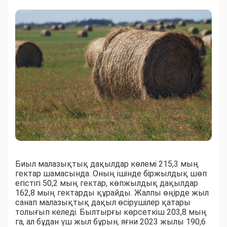
Биыл малазықтық дақылдар көлемі 215,3 мың
гектар шамасында. Оның ішінде біржылдық шөп
егістігі 50,2 мың гектар, көпжылдық дақылдар
162,8 мың гектарды құрайды. Жалпы өңірде жыл
санап малазықтық дақыл өсірушілер қатары
толығып келеді. Былтырғы көрсеткіш 203,8 мың
га, ал бұдан үш жыл бұрын, яғни 2023 жылы 190,6