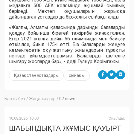
медальға 500 АЕК көлемінде ақшалай сыйлық
беріледі. Мектеп оқушыларын жарысқа
дайындаған ұстаздар да біржолғы сыйақы алды.
«Жалпы, Алматы қаласында дарынды балаларды
қолдау бойынша бірегей тәжірибе жинақталған.
Егер 2021 жылға дейін 56 олимпиада мен байқау
өткізілсе, биыл 175-і өтті. Біз балаларды жеңуге
көмектесетін оқу-жаттығу жиындарын тұрақты
негізде ұйымдастырамыз. Балаларды шетелге
шығару жоспарда бар», - деді Гүлнұр Кәрімғажы.
Қазақстан ұстаздары
сыйақы
Басты бет
/
Жаңалықтар
/
07 news
10.08.2026, 10:00
Оқылды:
ШАБЫНДЫҚТА ЖҰМЫС ҚАУЫРТ