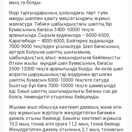
мың га болды.
Өңір тұрғындарының қолындағы төрт түлік
малды шөппен қамту мақсатындағы жұмыс
жалғасуда. Табиғи шабындықтағы шөптің бір
бумасының бағасы 3400-10000 теңге
аралығында. Сырым ауданында – 6000-6500,
Қаратөбеде – 4000-6000, Бәйтерек ауданында
7000-9000 теңгеден ұсынылуда. Шөп бағасының
әртүрлі болуына шөптің шығымына,
шабындықтың алыс-жақындығына байланысты.
Өткен жылы мұндай шөп бумасының бағасы
3500-12000 теңге аралығында болды. Ал екпе шөп
өсіретін шаруашылықтар өздерінен артылған
шөптің бумасын 6000-10000 теңгеге сатуда.
Былтыр бұл баға 7000-10000 теңге шамасында
еді. Биыл шөптің шығымдылығы бағаны сәл де
болса, төмендетіп отырғаны байқалады.
Жылма-жыл облысқа көктемгі далалық және егін
ору жұмысын жүргізуге жеңілдетілген бағамен
дизель отыны бөлінеді. Биылғы көктемгі жұмыса
10,5 мың тонна, егін оруға 11,2 мың тонна бөлінді.
Жеңілдетілген дизель отынның 2,1 мың тоннасын