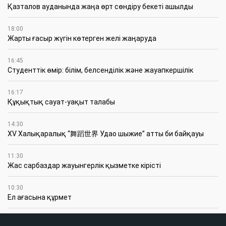
Қазталов ауданында жаңа өрт сөндіру бекеті ашылды
18:00
Жарты ғасыр жүгін көтерген желі жаңаруда
16:45
Студенттік өмір: білім, белсенділік және жауапкершілік
16:17
Құқықтық сауат-уақыт талабы
14:30
XV Халықаралық “舞蹈世界 Удао шыжие” атты би байқауы
11:30
Жас сарбаздар жауынгерлік қызметке кірісті
10:30
Ел ағасына құрмет