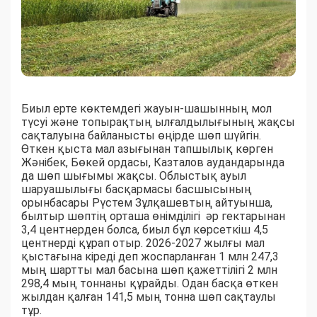
Биыл ерте көктемдегі жауын-шашынның мол
түсуі және топырақтың ылғалдылығының жақсы
сақталуына байланысты өңірде шөп шүйгін.
Өткен қыста мал азығынан тапшылық көрген
Жәнібек, Бөкей ордасы, Казталов аудандарында
да шөп шығымы жақсы. Облыстық ауыл
шаруашылығы басқармасы басшысының
орынбасары Рүстем Зұлқашевтың айтуынша,
былтыр шөптің орташа өнімділігі әр гектарынан
3,4 центнерден болса, биыл бұл көрсеткіш 4,5
центнерді құрап отыр. 2026-2027 жылғы мал
қыстағына кіреді деп жоспарланған 1 млн 247,3
мың шартты мал басына шөп қажеттілігі 2 млн
298,4 мың тоннаны құрайды. Одан басқа өткен
жылдан қалған 141,5 мың тонна шөп сақтаулы
тұр.