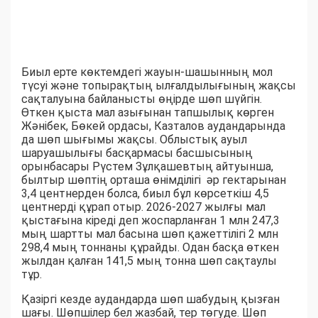
Биыл ерте көктемдегі жауын-шашынның мол
түсуі және топырақтың ылғалдылығының жақсы
сақталуына байланысты өңірде шөп шүйгін.
Өткен қыста мал азығынан тапшылық көрген
Жәнібек, Бөкей ордасы, Казталов аудандарында
да шөп шығымы жақсы. Облыстық ауыл
шаруашылығы басқармасы басшысының
орынбасары Рүстем Зұлқашевтың айтуынша,
былтыр шөптің орташа өнімділігі әр гектарынан
3,4 центнерден болса, биыл бұл көрсеткіш 4,5
центнерді құрап отыр. 2026-2027 жылғы мал
қыстағына кіреді деп жоспарланған 1 млн 247,3
мың шартты мал басына шөп қажеттілігі 2 млн
298,4 мың тоннаны құрайды. Одан басқа өткен
жылдан қалған 141,5 мың тонна шөп сақтаулы
тұр.
Қазіргі кезде аудандарда шөп шабудың қызған
шағы. Шөпшілер бел жазбай, тер төгуде. Шөп