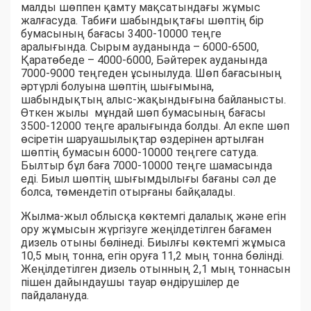
малды шөппен қамту мақсатындағы жұмыс
жалғасуда. Табиғи шабындықтағы шөптің бір
бумасының бағасы 3400-10000 теңге
аралығында. Сырым ауданында – 6000-6500,
Қаратөбеде – 4000-6000, Бәйтерек ауданында
7000-9000 теңгеден ұсынылуда. Шөп бағасының
әртүрлі болуына шөптің шығымына,
шабындықтың алыс-жақындығына байланысты.
Өткен жылы мұндай шөп бумасының бағасы
3500-12000 теңге аралығында болды. Ал екпе шөп
өсіретін шаруашылықтар өздерінен артылған
шөптің бумасын 6000-10000 теңгеге сатуда.
Былтыр бұл баға 7000-10000 теңге шамасында
еді. Биыл шөптің шығымдылығы бағаны сәл де
болса, төмендетіп отырғаны байқалады.
Жылма-жыл облысқа көктемгі далалық және егін
ору жұмысын жүргізуге жеңілдетілген бағамен
дизель отыны бөлінеді. Биылғы көктемгі жұмыса
10,5 мың тонна, егін оруға 11,2 мың тонна бөлінді.
Жеңілдетілген дизель отынның 2,1 мың тоннасын
пішен дайындаушы тауар өндірушілер де
пайдалануда.