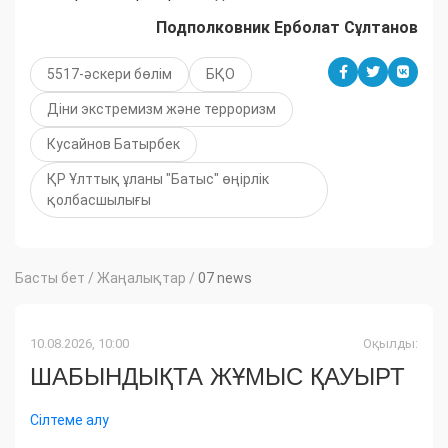
Подполковник Ерболат Сұлтанов
5517-әскери бөлім
БҚО
Діни экстремизм және терроризм
Кусайнов Батырбек
ҚР Ұлттық ұланы "Батыс" өңірлік
қолбасшылығы
Басты бет
/
Жаңалықтар
/
07 news
10.08.2026, 10:00
Оқылды:
ШАБЫНДЫҚТА ЖҰМЫС ҚАУЫРТ
Сілтеме алу