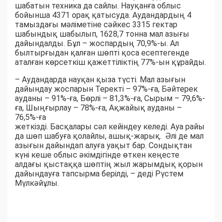
шабатын техника да сайлы. Науқанға облыс
бойынша 4371 орақ қатысуда. Аудандардың 4
тамыздағы мәліметіне сәйкес 3315 гектар
шабындық шабылып, 1628,7 тонна мал азығы
дайындалды. Бұл – жоспардың 70,9%-ы. Ал
былтырғыдан қалған шөпті қоса есептегенде
аталған көрсеткіш қажеттіліктің 77%-ын құрайды.
– Аудандарда науқан қыза түсті. Мал азығын
дайындау жоспарын Теректі – 97%-ға, Бәйтерек
ауданы – 91%-ға, Бөрлі – 81,3%-ға, Сырым – 79,6%-
ға, Шыңғырлау – 78%-ға, Ақжайық ауданы –
76,5%-ға
жеткізді. Басқалары сәл кейіндеу келеді. Ауа райы
да шөп шабуға қолайлы, ашық-жарық. Әлі де мал
азығын дайындап алуға уақыт бар. Сондықтан
күні кеше облыс әкімдігінде өткен кеңесте
алдағы қыстаққа шөптің жыл жарымдық қорын
дайындауға тапсырма берілді, – деді Рүстем
Мүлкәйұлы.