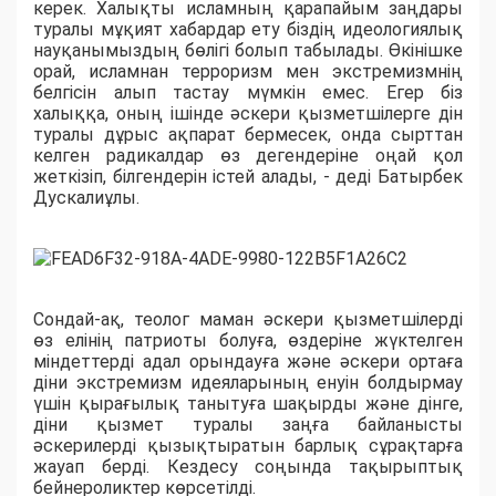
керек. Халықты исламның қарапайым заңдары
туралы мұқият хабардар ету біздің идеологиялық
науқанымыздың бөлігі болып табылады. Өкінішке
орай, исламнан терроризм мен экстремизмнің
белгісін алып тастау мүмкін емес. Егер біз
халыққа, оның ішінде әскери қызметшілерге дін
туралы дұрыс ақпарат бермесек, онда сырттан
келген радикалдар өз дегендеріне оңай қол
жеткізіп, білгендерін істей алады, - деді
Батырбек
Дускалиұлы
.
Сондай-ақ, теолог маман
әскери қызметшілерді
өз елінің патриоты болуға, өздеріне жүктелген
міндеттерді адал орындауға және әскери ортаға
діни экстремизм идеяларының енуін болдырмау
үшін қырағылық танытуға шақырды және дінге,
діни қызмет туралы заңға байланысты
әскери
лерді
қызықтыратын барлық сұрақтарға
жауап берді. Кездесу соңында
тақырыптық
бейнероликтер көрсетілді.