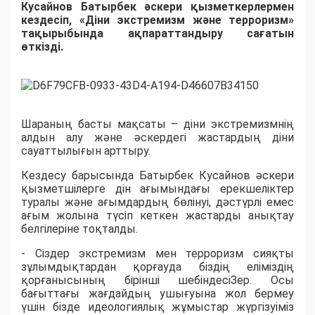
Кусайнов Батырбек
әскери қызметкерлермен
кездесіп, «Діни экстремизм және терроризм»
тақырыбында ақпараттандыру сағатын
өткізд
і
.
Шараның
басты мақсаты – діни экстремизмнің
алдын алу және
әскердегі
жастардың діни
сауаттылығын арттыру.
Кездесу барысында Батырбек
Кусайнов
әскери
қызметшілерге дін ағымындағы ерекшеліктер
туралы және ағымдардың бөлінуі, дәстүрлі емес
ағым жолына түсіп кеткен жастарды анықтау
белгілеріне тоқталды.
-
Сіздер экстремизм мен терроризм сияқты
зұлымдықтардан қорғауда біздің еліміздің
қорғанысының бірінші шебіндесіЗер. Осы
бағыттағы жағдайдың ушығуына жол бермеу
үшін бізде идеологиялық жұмыстар жүргізуіміз