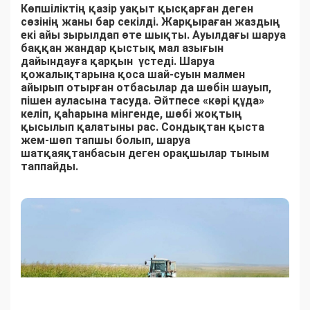
Көпшіліктің қазір уақыт қысқарған деген
сөзінің жаны бар секілді. Жарқыраған жаздың
екі айы зырылдап өте шықты. Ауылдағы шаруа
баққан жандар қыстық мал азығын
дайындауға қарқын үстеді. Шаруа
қожалықтарына қоса шай-суын малмен
айырып отырған отбасылар да шөбін шауып,
пішен ауласына тасуда. Әйтпесе «кәрі құда»
келіп, қаһарына мінгенде, шөбі жоқтың
қысылып қалатыны рас. Сондықтан қыста
жем-шөп тапшы болып, шаруа
шатқаяқтанбасын деген орақшылар тыным
таппайды.