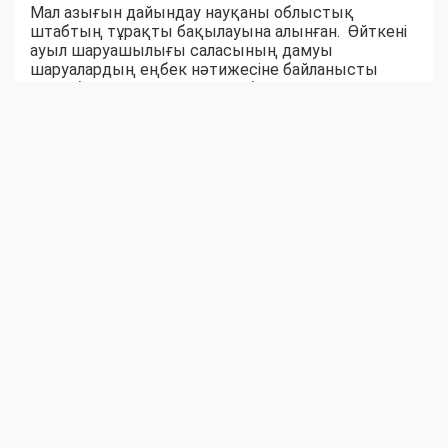
Мал азығын дайындау науқаны облыстық
штабтың тұрақты бақылауына алынған. Өйткені
ауыл шаруашылығы саласының дамуы
шаруалардың еңбек нәтижесіне байланысты
екені белгілі. Ауыл-аудандар биыл мал азығынан
тапшылық көрмейтін сыңайлы. Шөпшілердің
жем-шөп дайындау қарқыны соны аңғартқандай.
Қара суық күзге дейін бір жылдық емес, жыл
жарымдық шөп қоры дайын боларына сенім бар.
Серік БЕКСЕЙІТОВ,
Шыңғырлау ауданы Ақтау ауылдық округіндегі
«Азат» шаруа қожалығының жетекшісі:
– Биылғы қыстаққа 300 бас ірі қара, 500 уақ
жандық, 100 жылқы малына 3000 бума шөп
дайындауымыз керек. Шөптің шығымы әр
гектарына 10 центнерден шабылуда. Шүйгін шөпті
артығымен дайындауға бел байладық. Техника
сайлы, төрт тракторшы шабындықта еңбек
көрігін қыздыруда. Қазірдің өзінде шаруаны
еңсеру қарқынды. Жаздың аптап ыстығына
қарамай, қурап кетпей тұрып шауып, тасып алу да