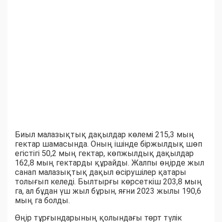
Биыл малазықтық дақылдар көлемі 215,3 мың
гектар шамасында. Оның ішінде біржылдық шөп
егістігі 50,2 мың гектар, көпжылдық дақылдар
162,8 мың гектарды құрайды. Жалпы өңірде жыл
санап малазықтық дақыл өсірушілер қатары
толығып келеді. Былтырғы көрсеткіш 203,8 мың
га, ал бұдан үш жыл бұрын, яғни 2023 жылы 190,6
мың га болды.
Өңір тұрғындарының қолындағы төрт түлік