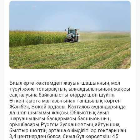
Биыл ерте көктемдегі жауын-шашынның мол
түсуі және топырақтың ылғалдылығының жақсы
сақталуына байланысты өңірде шөп шүйгін.
Өткен қыста мал азығынан тапшылық көрген
Жәнібек, Бөкей ордасы, Казталов аудандарында
да шөп шығымы жақсы. Облыстық ауыл
шаруашылығы басқармасы басшысының
орынбасары Рүстем Зұлқашевтың айтуынша,
былтыр шөптің орташа өнімділігі әр гектарынан
3,4 центнерден болса, биыл бұл көрсеткіш 4,5