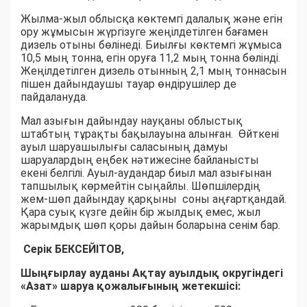
Жылма-жыл облысқа көктемгі далалық және егін
ору жұмысын жүргізуге жеңілдетілген бағамен
дизель отыны бөлінеді. Биылғы көктемгі жұмыса
10,5 мың тонна, егін оруға 11,2 мың тонна бөлінді.
Жеңілдетілген дизель отынның 2,1 мың тоннасын
пішен дайындаушы тауар өндірушілер де
пайдалануда.
Мал азығын дайындау науқаны облыстық
штабтың тұрақты бақылауына алынған. Өйткені
ауыл шаруашылығы саласының дамуы
шаруалардың еңбек нәтижесіне байланысты
екені белгілі. Ауыл-аудандар биыл мал азығынан
тапшылық көрмейтін сыңайлы. Шөпшілердің
жем-шөп дайындау қарқыны соны аңғартқандай.
Қара суық күзге дейін бір жылдық емес, жыл
жарымдық шөп қоры дайын боларына сенім бар.
Серік БЕКСЕЙІТОВ,
Шыңғырлау ауданы Ақтау ауылдық округіндегі
«Азат» шаруа қожалығының жетекшісі: