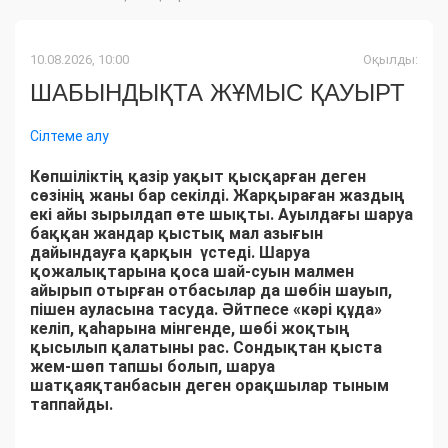
10.08.2026, 10:00
Оқылды:
ШАБЫНДЫҚТА ЖҰМЫС ҚАУЫРТ
Сілтеме алу
Көпшіліктің қазір уақыт қысқарған деген
сөзінің жаны бар секілді. Жарқыраған жаздың
екі айы зырылдап өте шықты. Ауылдағы шаруа
баққан жандар қыстық мал азығын
дайындауға қарқын үстеді. Шаруа
қожалықтарына қоса шай-суын малмен
айырып отырған отбасылар да шөбін шауып,
пішен ауласына тасуда. Әйтпесе «кәрі құда»
келіп, қаһарына мінгенде, шөбі жоқтың
қысылып қалатыны рас. Сондықтан қыста
жем-шөп тапшы болып, шаруа
шатқаяқтанбасын деген орақшылар тыным
таппайды.