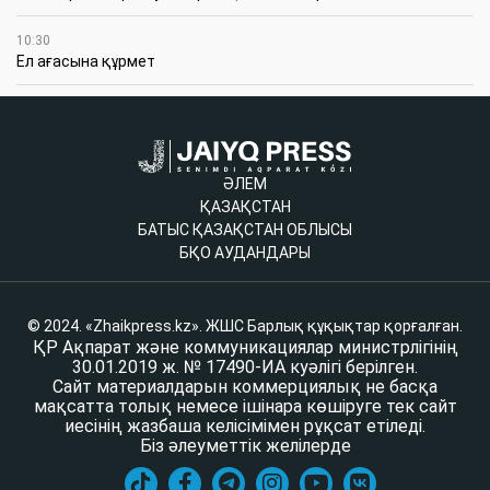
10:30
Ел ағасына құрмет
ӘЛЕМ
ҚАЗАҚСТАН
БАТЫС ҚАЗАҚСТАН ОБЛЫСЫ
БҚО АУДАНДАРЫ
© 2024. «Zhaikpress.kz». ЖШС Барлық құқықтар қорғалған.
ҚР Ақпарат және коммуникациялар министрлігінің
30.01.2019 ж. № 17490-ИА куәлігі берілген.
Сайт материалдарын коммерциялық не басқа
мақсатта толық немесе ішінара көшіруге тек сайт
иесінің жазбаша келісімімен рұқсат етіледі.
Біз әлеуметтік желілерде