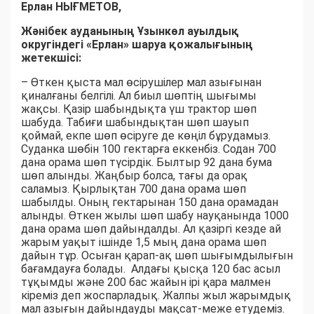
Ерлан НЫҒМЕТОВ,
Жәнібек ауданының Ұзынкөл ауылдық
округіндегі «Ерлан» шаруа қожалығының
жетекшісі:
– Өткен қыста мал өсірушілер мал азығынан
қиналғаны белгілі. Ал биыл шөптің шығымы
жақсы. Қазір шабындықта үш трактор шөп
шабуда. Табиғи шабындықтан шөп шауып
қоймай, екпе шөп өсіруге де көңіл бұрудамыз.
Суданка шөбін 100 гектарға еккенбіз. Содан 700
дана орама шөп түсірдік. Былтыр 92 дана бума
шөп алынды. Жаңбыр болса, тағы да орақ
саламыз. Қырлықтан 700 дана орама шөп
шабылды. Оның гектарынан 150 дана орамадан
алынды. Өткен жылы шөп шабу науқанында 1000
дана орама шөп дайындалды. Ал қазіргі кезде ай
жарым уақыт ішінде 1,5 мың дана орама шөп
дайын тұр. Осыған қарап-ақ шөп шығымдылығын
бағамдауға болады. Алдағы қысқа 120 бас асыл
тұқымды және 200 бас жайын ірі қара малмен
кіреміз деп жоспарладық. Жалпы жыл жарымдық
мал азығын дайындауды мақсат-меже етудеміз.