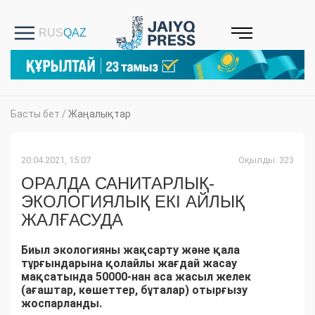
Басты бет
/
Жаңалықтар
20.04.2021, 15:07
Оқылды: 323
ОРАЛДА САНИТАРЛЫҚ-
ЭКОЛОГИЯЛЫҚ ЕКІ АЙЛЫҚ
ЖАЛҒАСУДА
Биыл экологияны жақсарту және қала
тұрғындарына қолайлы жағдай жасау
мақсатында 50000-нан аса жасыл желек
(ағаштар, көшеттер, бұталар) отырғызу
жоспарланды.