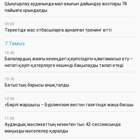
​Шыңғырлау ауданында мал азығын дайындау жоспары 78
пайызға орындалды
09:00
​Теректіде жас отбасыларға арналған тренинг өтті
7 Тамыз
16:45
Балалардың жазғы кезеңдегі қауіпсіздігін қамтамасыз ету –
негізгі қауіп-қатерлерге кешенді бақылауды талап етеді
15:30
Батыстың барысы анықталды
12:30
«Бөрлі жаршысы – Бурлинские вести» газетінде жаңа басшы
11:00
Аудандық мәслихаттың кезектен тыс 42-сессиясында
маңызды мәселелер қаралды