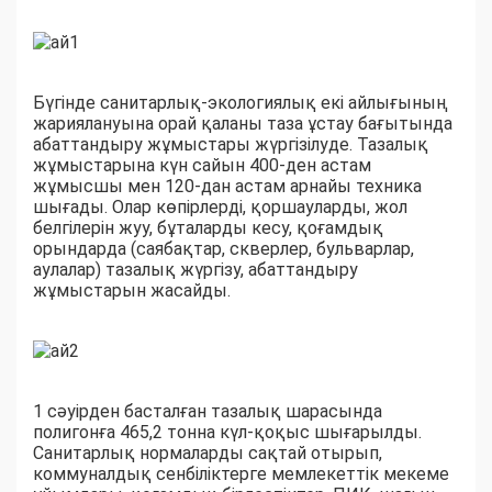
Бүгінде санитарлық-экологиялық екі айлығының
жариялануына орай қаланы таза ұстау бағытында
абаттандыру жұмыстары жүргізілуде. Тазалық
жұмыстарына күн сайын 400-ден астам
жұмысшы мен 120-дан астам арнайы техника
шығады. Олар көпірлерді, қоршауларды, жол
белгілерін жуу, бұталарды кесу, қоғамдық
орындарда (саябақтар, скверлер, бульварлар,
аулалар) тазалық жүргізу, абаттандыру
жұмыстарын жасайды.
1 сәуірден басталған тазалық шарасында
полигонға 465,2 тонна күл-қоқыс шығарылды.
Санитарлық нормаларды сақтай отырып,
коммуналдық сенбіліктерге мемлекеттік мекеме