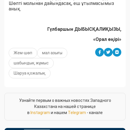
Шөпті молынан дайындасақ, еш ұтылмасымыз
анық.
Гүлбаршын ДЫБЫСҚАЛИҚЫЗЫ,
«Орал өңірі»
Жем-шөп
мал азығы
шабындық жұмыс
Шаруа қожалық
Узнайте первым о важных новостях Западного
Казахстана на нашей странице
в
Instagram
и нашем
Telegram
- канале