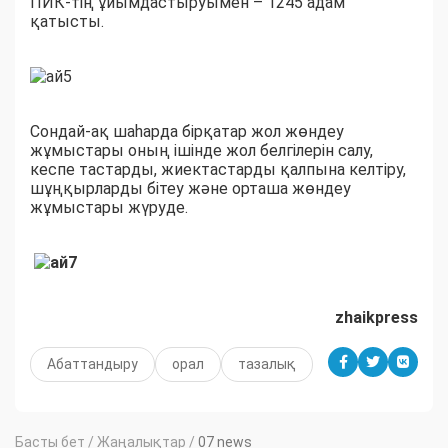
ПИК-тің ұйымдастыруымен – 1245 адам
қатысты.
Сондай-ақ шаһарда бірқатар жол жөндеу
жұмыстары оның ішінде жол белгілерін салу,
кеспе тастарды, жиектастарды қалпына келтіру,
шұңқырларды бітеу және орташа жөндеу
жұмыстары жүруде.
zhaikpress
Абаттандыру
орал
тазалық
Басты бет
/
Жаңалықтар
/
07 news