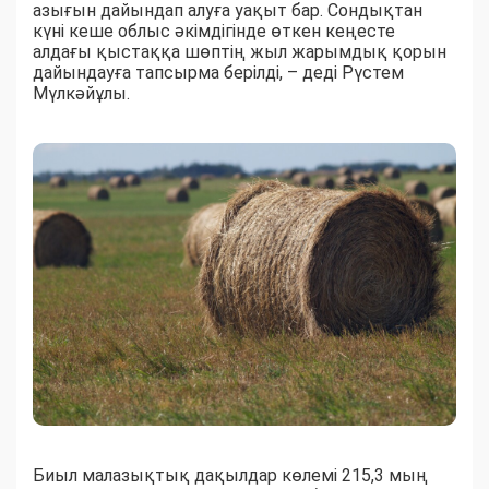
азығын дайындап алуға уақыт бар. Сондықтан
күні кеше облыс әкімдігінде өткен кеңесте
алдағы қыстаққа шөптің жыл жарымдық қорын
дайындауға тапсырма берілді, – деді Рүстем
Мүлкәйұлы.
Биыл малазықтық дақылдар көлемі 215,3 мың