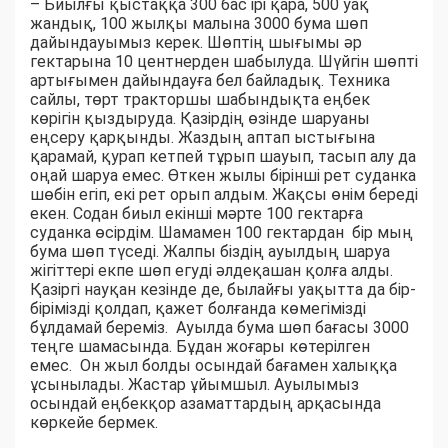
– Биылғы қыстаққа 300 бас ірі қара, 500 уақ
жандық, 100 жылқы малына 3000 бума шөп
дайындауымыз керек. Шөптің шығымы әр
гектарына 10 центнерден шабылуда. Шүйгін шөпті
артығымен дайындауға бел байладық. Техника
сайлы, төрт тракторшы шабындықта еңбек
көрігін қыздыруда. Қазірдің өзінде шаруаны
еңсеру қарқынды. Жаздың аптап ыстығына
қарамай, қурап кетпей тұрып шауып, тасып алу да
оңай шаруа емес. Өткен жылы бірінші рет суданка
шөбін егіп, екі рет орып алдым. Жақсы өнім береді
екен. Содан биыл екінші мәрте 100 гектарға
суданка өсірдім. Шамамен 100 гектардан бір мың
бума шөп түседі. Жалпы біздің ауылдың шаруа
жігіттері екпе шөп егуді әлдеқашан қолға алды.
Қазіргі науқан кезінде де, былайғы уақытта да бір-
бірімізді қолдап, қажет болғанда көмегімізді
бұлдамай береміз. Ауылда бума шөп бағасы 3000
теңге шамасында. Бұдан жоғары көтерілген
емес. Он жыл болды осындай бағамен халыққа
ұсынылады. Жастар ұйымшыл. Ауылымыз
осындай еңбекқор азаматтардың арқасында
көркейе бермек.