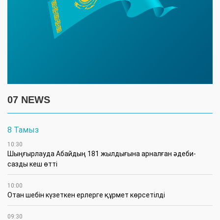
07 NEWS
8 Тамыз
10:30
Шыңғырлауда Абайдың 181 жылдығына арналған әдеби-
сазды кеш өтті
10:00
Отан шебін күзеткен ерлерге құрмет көрсетілді
09:30