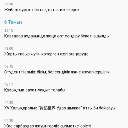
10:30
Жүйелі жұмыс пен нақты нәтиже керек
6 Тамыз
20:15
Қазталов ауданында жаңа өрт сөндіру бекеті ашылды
18:00
Жарты ғасыр жүгін көтерген желі жаңаруда
16:45
Студенттік өмір: білім, белсенділік және жауапкершілік
16:17
Құқықтық сауат-уақыт талабы
14:30
XV Халықаралық “舞蹈世界 Удао шыжие” атты би байқауы
11:30
Жас сарбаздар жауынгерлік қызметке кірісті