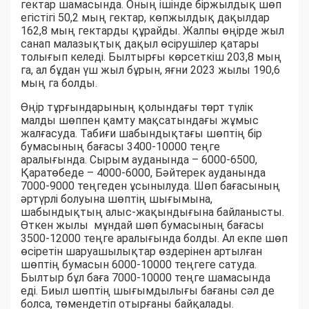
гектар шамасында. Оның ішінде біржылдық шөп
егістігі 50,2 мың гектар, көпжылдық дақылдар
162,8 мың гектарды құрайды. Жалпы өңірде жыл
санап малазықтық дақыл өсірушілер қатары
толығып келеді. Былтырғы көрсеткіш 203,8 мың
га, ал бұдан үш жыл бұрын, яғни 2023 жылы 190,6
мың га болды.
Өңір тұрғындарының қолындағы төрт түлік
малды шөппен қамту мақсатындағы жұмыс
жалғасуда. Табиғи шабындықтағы шөптің бір
бумасының бағасы 3400-10000 теңге
аралығында. Сырым ауданында – 6000-6500,
Қаратөбеде – 4000-6000, Бәйтерек ауданында
7000-9000 теңгеден ұсынылуда. Шөп бағасының
әртүрлі болуына шөптің шығымына,
шабындықтың алыс-жақындығына байланысты.
Өткен жылы мұндай шөп бумасының бағасы
3500-12000 теңге аралығында болды. Ал екпе шөп
өсіретін шаруашылықтар өздерінен артылған
шөптің бумасын 6000-10000 теңгеге сатуда.
Былтыр бұл баға 7000-10000 теңге шамасында
еді. Биыл шөптің шығымдылығы бағаны сәл де
болса, төмендетіп отырғаны байқалады.