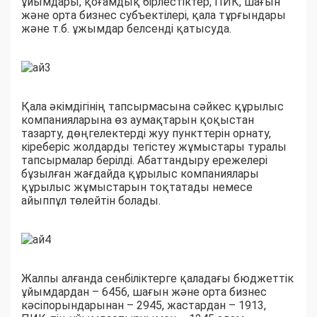
ұйымдары, қоғамдық бірлестіктер, ПИК, шағын
және орта бизнес субъектілері, қала тұрғындары
және т.б. ұжымдар белсенді қатысуда.
Қала әкімдігінің тапсырмасына сәйкес құрылыс
компанияларына өз аумақтарын қоқыстан
тазарту, дөңгелектерді жуу пункттерін орнату,
кіреберіс жолдарды тегістеу жұмыстары туралы
тапсырмалар берілді. Абаттандыру ережелері
бұзылған жағдайда құрылыс компаниялары
құрылыс жұмыстарын тоқтатады немесе
айыппұл төлейтін болады.
Жалпы алғанда сенбіліктерге қаладағы бюджеттік
ұйымдардан – 6456, шағын және орта бизнес
кәсіпорындарынан – 2945, жастардан – 1913,