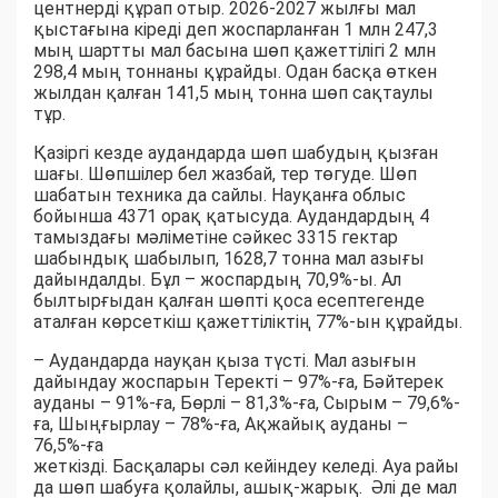
центнерді құрап отыр. 2026-2027 жылғы мал
қыстағына кіреді деп жоспарланған 1 млн 247,3
мың шартты мал басына шөп қажеттілігі 2 млн
298,4 мың тоннаны құрайды. Одан басқа өткен
жылдан қалған 141,5 мың тонна шөп сақтаулы
тұр.
Қазіргі кезде аудандарда шөп шабудың қызған
шағы. Шөпшілер бел жазбай, тер төгуде. Шөп
шабатын техника да сайлы. Науқанға облыс
бойынша 4371 орақ қатысуда. Аудандардың 4
тамыздағы мәліметіне сәйкес 3315 гектар
шабындық шабылып, 1628,7 тонна мал азығы
дайындалды. Бұл – жоспардың 70,9%-ы. Ал
былтырғыдан қалған шөпті қоса есептегенде
аталған көрсеткіш қажеттіліктің 77%-ын құрайды.
– Аудандарда науқан қыза түсті. Мал азығын
дайындау жоспарын Теректі – 97%-ға, Бәйтерек
ауданы – 91%-ға, Бөрлі – 81,3%-ға, Сырым – 79,6%-
ға, Шыңғырлау – 78%-ға, Ақжайық ауданы –
76,5%-ға
жеткізді. Басқалары сәл кейіндеу келеді. Ауа райы
да шөп шабуға қолайлы, ашық-жарық. Әлі де мал