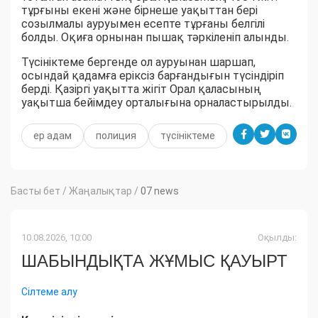
тұрғыны екені және бірнеше уақыттан бері
созылмалы ауруымен есепте тұрғаны белгілі
болды. Оқиға орнынан пышақ тәркіленіп алынды.
Түсініктеме бергенде ол ауруынан шаршап,
осындай қадамға еріксіз барғандығын түсіндіріп
берді. Қазіргі уақытта жігіт Орал қаласының
уақытша бейімдеу орталығына орналастырылды.
ер адам
полиция
түсініктеме
Басты бет
/
Жаңалықтар
/
07 news
10.08.2026, 10:00
Оқылды:
ШАБЫНДЫҚТА ЖҰМЫС ҚАУЫРТ
Сілтеме алу