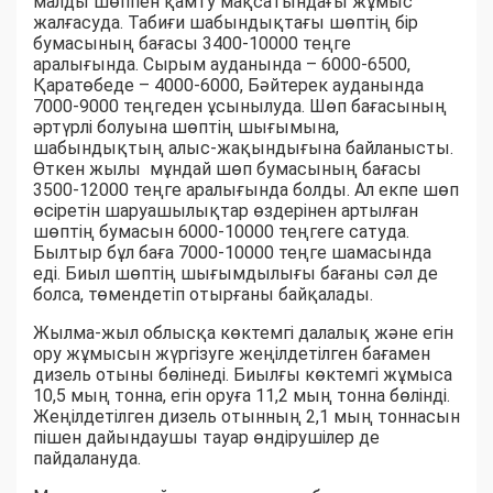
малды шөппен қамту мақсатындағы жұмыс
жалғасуда. Табиғи шабындықтағы шөптің бір
бумасының бағасы 3400-10000 теңге
аралығында. Сырым ауданында – 6000-6500,
Қаратөбеде – 4000-6000, Бәйтерек ауданында
7000-9000 теңгеден ұсынылуда. Шөп бағасының
әртүрлі болуына шөптің шығымына,
шабындықтың алыс-жақындығына байланысты.
Өткен жылы мұндай шөп бумасының бағасы
3500-12000 теңге аралығында болды. Ал екпе шөп
өсіретін шаруашылықтар өздерінен артылған
шөптің бумасын 6000-10000 теңгеге сатуда.
Былтыр бұл баға 7000-10000 теңге шамасында
еді. Биыл шөптің шығымдылығы бағаны сәл де
болса, төмендетіп отырғаны байқалады.
Жылма-жыл облысқа көктемгі далалық және егін
ору жұмысын жүргізуге жеңілдетілген бағамен
дизель отыны бөлінеді. Биылғы көктемгі жұмыса
10,5 мың тонна, егін оруға 11,2 мың тонна бөлінді.
Жеңілдетілген дизель отынның 2,1 мың тоннасын
пішен дайындаушы тауар өндірушілер де
пайдалануда.