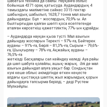
шабатын техника да сайлы. Науқанға облыс
бойынша 4371 орақ қатысуда. Аудандардың 4
тамыздағы мәліметіне сәйкес 3315 гектар
шабындық шабылып, 1628,7 тонна мал азығы
дайындалды. Бұл – жоспардың 70,9%-ы. Ал
былтырғыдан қалған шөпті қоса есептегенде
аталған көрсеткіш қажеттіліктің 77%-ын құрайды.
– Аудандарда науқан қыза түсті. Мал азығын
дайындау жоспарын Теректі – 97%-ға, Бәйтерек
ауданы – 91%-ға, Бөрлі – 81,3%-ға, Сырым – 79,6%-
ға, Шыңғырлау – 78%-ға, Ақжайық ауданы –
76,5%-ға
жеткізді. Басқалары сәл кейіндеу келеді. Ауа райы
да шөп шабуға қолайлы, ашық-жарық. Әлі де мал
азығын дайындап алуға уақыт бар. Сондықтан
күні кеше облыс әкімдігінде өткен кеңесте
алдағы қыстаққа шөптің жыл жарымдық қорын
дайындауға тапсырма берілді, – деді Рүстем
Мүлкәйұлы.