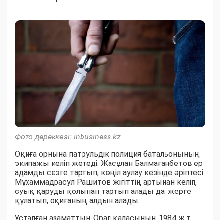
Фото дереккөзі: inbusiness.kz
Оқиға орнына патрульдік полиция батальонының
экипажы келіп жетеді. Жасұлан Балмағанбетов ер
адамды сөзге тартып, көңіл аулау кезінде әріптесі
Мұхаммадрасул Рашитов жігіттің артынан келіп,
суық қаруды қолынан тартып алады да, жерге
құлатып, оқиғаның алдын алады.
Ұсталған азаматтың Орал қаласының 1984 ж.т.