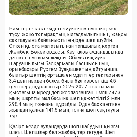
Биыл ерте көктемдегі жауын-шашынның мол
түсуі және топырақтың ылғалдылығының жақсы
сақталуына байланысты өңірде шөп шүйгін.
Өткен қыста мал азығынан тапшылық көрген
Жәнібек, Бөкей ордасы, Казталов аудандарында
да шөп шығымы жақсы. Облыстық ауыл
шаруашылығы басқармасы басшысының
орынбасары Рүстем Зұлқашевтың айтуынша,
былтыр шөптің орташа өнімділігі әр гектарынан
3,4 центнерден болса, биыл бұл көрсеткіш 4,5
центнерді құрап отыр. 2026-2027 жылғы мал
қыстағына кіреді деп жоспарланған 1 млн 247,3
мың шартты мал басына шөп қажеттілігі 2 млн
298,4 мың тоннаны құрайды. Одан басқа өткен
жылдан қалған 141,5 мың тонна шөп сақтаулы
тұр.
Қазіргі кезде аудандарда шөп шабудың қызған
шағы. Шөпшілер бел жазбай, тер төгуде. Шөп