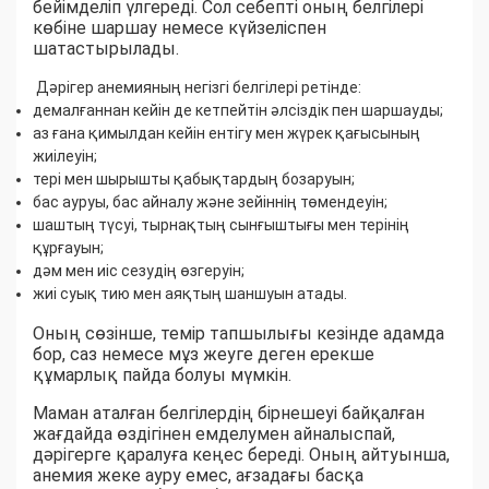
бейімделіп үлгереді. Сол себепті оның белгілері
көбіне шаршау немесе күйзеліспен
шатастырылады.
Дәрігер анемияның негізгі белгілері ретінде:
демалғаннан кейін де кетпейтін әлсіздік пен шаршауды;
аз ғана қимылдан кейін ентігу мен жүрек қағысының
жиілеуін;
тері мен шырышты қабықтардың бозаруын;
бас ауруы, бас айналу және зейіннің төмендеуін;
шаштың түсуі, тырнақтың сынғыштығы мен терінің
құрғауын;
дәм мен иіс сезудің өзгеруін;
жиі суық тию мен аяқтың шаншуын атады.
Оның сөзінше, темір тапшылығы кезінде адамда
бор, саз немесе мұз жеуге деген ерекше
құмарлық пайда болуы мүмкін.
Маман аталған белгілердің бірнешеуі байқалған
жағдайда өздігінен емделумен айналыспай,
дәрігерге қаралуға кеңес береді. Оның айтуынша,
анемия жеке ауру емес, ағзадағы басқа