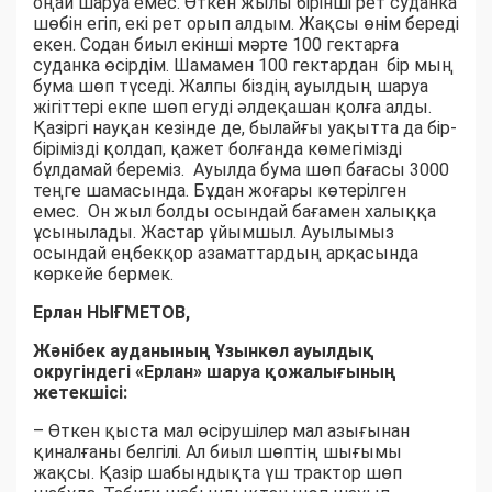
оңай шаруа емес. Өткен жылы бірінші рет суданка
шөбін егіп, екі рет орып алдым. Жақсы өнім береді
екен. Содан биыл екінші мәрте 100 гектарға
суданка өсірдім. Шамамен 100 гектардан бір мың
бума шөп түседі. Жалпы біздің ауылдың шаруа
жігіттері екпе шөп егуді әлдеқашан қолға алды.
Қазіргі науқан кезінде де, былайғы уақытта да бір-
бірімізді қолдап, қажет болғанда көмегімізді
бұлдамай береміз. Ауылда бума шөп бағасы 3000
теңге шамасында. Бұдан жоғары көтерілген
емес. Он жыл болды осындай бағамен халыққа
ұсынылады. Жастар ұйымшыл. Ауылымыз
осындай еңбекқор азаматтардың арқасында
көркейе бермек.
Ерлан НЫҒМЕТОВ,
Жәнібек ауданының Ұзынкөл ауылдық
округіндегі «Ерлан» шаруа қожалығының
жетекшісі:
– Өткен қыста мал өсірушілер мал азығынан
қиналғаны белгілі. Ал биыл шөптің шығымы
жақсы. Қазір шабындықта үш трактор шөп