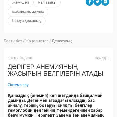
Жем-шөп
мал азығы
шабындық жұмыс
Шаруа қожалық
Басты бет
/
Жаңалықтар
/
Денсаулық
10.08.2026, 9:30
Оқылды:
ДӘРІГЕР АНЕМИЯНЫҢ
ЖАСЫРЫН БЕЛГІЛЕРІН АТАДЫ
Сілтеме алу
Қаназдық (анемия) көп жағдайда байқалмай
дамиды. Дегенмен ағзадағы әлсіздік, бас
айналу, терінің бозаруы сияқты белгілер
гемоглобин деңгейінің төмендегенінен хабар
беруі мүмкін. Терапевт Зарема Тен анемияның