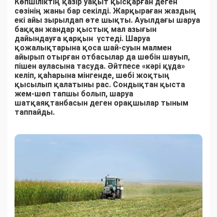
Көпшіліктің қазір уақыт қысқарған деген
сөзінің жаны бар секілді. Жарқыраған жаздың
екі айы зырылдап өте шықты. Ауылдағы шаруа
баққан жандар қыстық мал азығын
дайындауға қарқын үстеді. Шаруа
қожалықтарына қоса шай-суын малмен
айырып отырған отбасылар да шөбін шауып,
пішен ауласына тасуда. Әйтпесе «кәрі құда»
келіп, қаһарына мінгенде, шөбі жоқтың
қысылып қалатыны рас. Сондықтан қыста
жем-шөп тапшы болып, шаруа
шатқаяқтанбасын деген орақшылар тыным
таппайды.