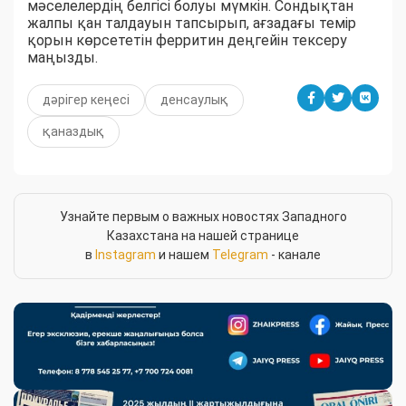
мәселелердің белгісі болуы мүмкін. Сондықтан
жалпы қан талдауын тапсырып, ағзадағы темір
қорын көрсететін ферритин деңгейін тексеру
маңызды.
дәрігер кеңесі
денсаулық
қаназдық
Узнайте первым о важных новостях Западного
Казахстана на нашей странице
в
Instagram
и нашем
Telegram
- канале