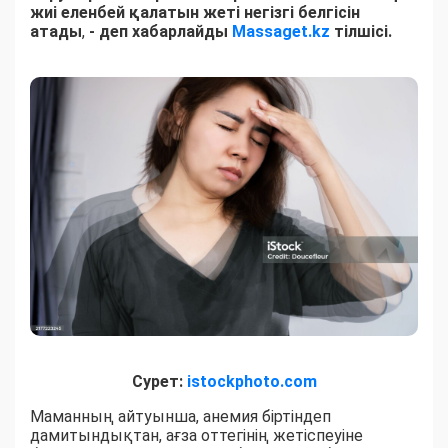
жиі еленбей қалатын жеті негізгі белгісін
атады
,
- деп хабарлайды
Massaget.kz
тілшісі.
Сурет:
istockphoto.com
Маманның айтуынша, анемия біртіндеп
дамитындықтан, ағза оттегінің жетіспеуіне