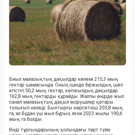
Биыл малазықтық дақылдар көлемі 215,3 мың
гектар шамасында. Оның ішінде біржылдық шөп
егістігі 50,2 мың гектар, көпжылдық дақылдар
162,8 мың гектарды құрайды. Жалпы өңірде жыл
санап малазықтық дақыл өсірушілер қатары
толығып келеді. Былтырғы көрсеткіш 203,8 мың
га, ал бұдан үш жыл бұрын, яғни 2023 жылы 190,6
мың га болды.
Өңір тұрғындарының қолындағы төрт түлік