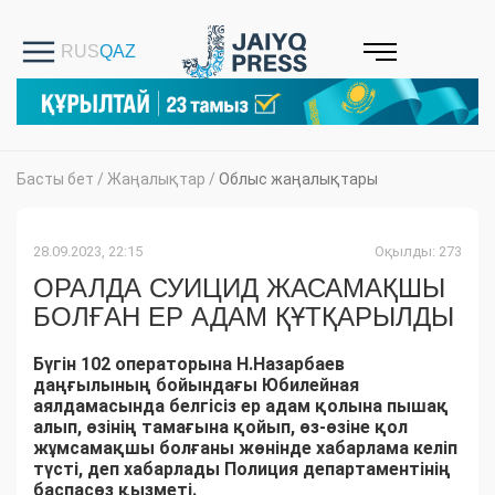
Басты бет
/
Жаңалықтар
/
Облыс жаңалықтары
28.09.2023, 22:15
Оқылды: 273
ОРАЛДА СУИЦИД ЖАСАМАҚШЫ
БОЛҒАН ЕР АДАМ ҚҰТҚАРЫЛДЫ
Бүгін 102 операторына Н.Назарбаев
даңғылының бойындағы Юбилейная
аялдамасында белгісіз ер адам қолына пышақ
алып, өзінің тамағына қойып, өз-өзіне қол
жұмсамақшы болғаны жөнінде хабарлама келіп
түсті, деп хабарлады Полиция департаментінің
баспасөз қызметі.