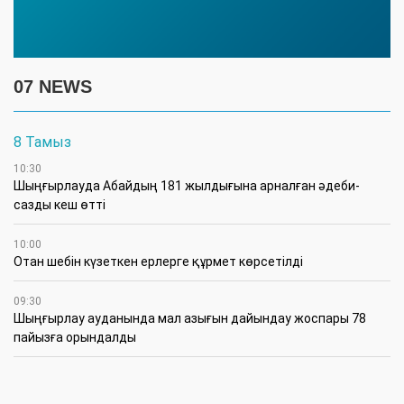
07 NEWS
8 Тамыз
10:30
Шыңғырлауда Абайдың 181 жылдығына арналған әдеби-
сазды кеш өтті
10:00
Отан шебін күзеткен ерлерге құрмет көрсетілді
09:30
​Шыңғырлау ауданында мал азығын дайындау жоспары 78
пайызға орындалды
09:00
​Теректіде жас отбасыларға арналған тренинг өтті