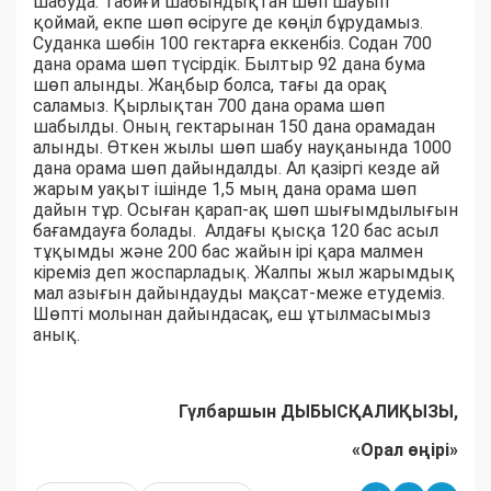
шабуда. Табиғи шабындықтан шөп шауып
қоймай, екпе шөп өсіруге де көңіл бұрудамыз.
Суданка шөбін 100 гектарға еккенбіз. Содан 700
дана орама шөп түсірдік. Былтыр 92 дана бума
шөп алынды. Жаңбыр болса, тағы да орақ
саламыз. Қырлықтан 700 дана орама шөп
шабылды. Оның гектарынан 150 дана орамадан
алынды. Өткен жылы шөп шабу науқанында 1000
дана орама шөп дайындалды. Ал қазіргі кезде ай
жарым уақыт ішінде 1,5 мың дана орама шөп
дайын тұр. Осыған қарап-ақ шөп шығымдылығын
бағамдауға болады. Алдағы қысқа 120 бас асыл
тұқымды және 200 бас жайын ірі қара малмен
кіреміз деп жоспарладық. Жалпы жыл жарымдық
мал азығын дайындауды мақсат-меже етудеміз.
Шөпті молынан дайындасақ, еш ұтылмасымыз
анық.
Гүлбаршын ДЫБЫСҚАЛИҚЫЗЫ,
«Орал өңірі»