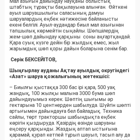
Мал азығын дайындау науқаны облыстық
штабтың тұрақты бақылауына алынған. Өйткені
ауыл шаруашылығы саласының дамуы
шаруалардың еңбек нәтижесіне байланысты
екені белгілі. Ауыл-аудандар биыл мал азығынан
тапшылық көрмейтін сыңайлы. Шөпшілердің
жем-шөп дайындау қарқыны соны аңғартқандай.
Қара суық күзге дейін бір жылдық емес, жыл
жарымдық шөп қоры дайын боларына сенім бар.
Серік БЕКСЕЙІТОВ,
Шыңғырлау ауданы Ақтау ауылдық округіндегі
«Азат» шаруа қожалығының жетекшісі:
– Биылғы қыстаққа 300 бас ірі қара, 500 уақ
жандық, 100 жылқы малына 3000 бума шөп
дайындауымыз керек. Шөптің шығымы әр
гектарына 10 центнерден шабылуда. Шүйгін шөпті
артығымен дайындауға бел байладық. Техника
сайлы, төрт тракторшы шабындықта еңбек
көрігін қыздыруда. Қазірдің өзінде шаруаны
еңсеру қарқынды. Жаздың аптап ыстығына
қарамай, қурап кетпей тұрып шауып, тасып алу да