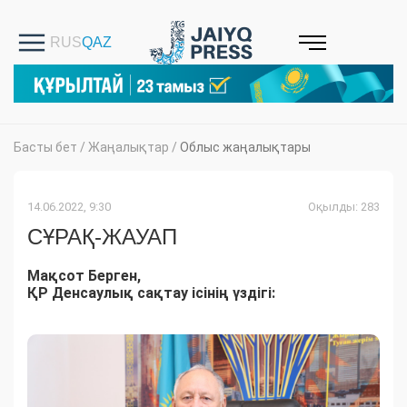
Басты бет
/
Жаңалықтар
/
Облыс жаңалықтары
14.06.2022, 9:30
Оқылды: 283
СҰРАҚ-ЖАУАП
Мақсот Берген,
ҚР Денсаулық сақтау ісінің үздігі: