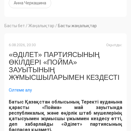
Анна Черкашина
Басты бет
/
Жаңалықтар
/
Басты жаңалықтар
6.08.2026, 20:30
Оқылды:
«ӘДІЛЕТ» ПАРТИЯСЫНЫҢ
ӨКІЛДЕРІ «ПОЙМА»
ЗАУЫТЫНЫҢ
ЖҰМЫСШЫЛАРЫМЕН КЕЗДЕСТІ
Сілтеме алу
Батыс Қазақстан облысының Теректі ауданына
қарасты «Пойма» май зауытында
республикалық және өңірлік штаб мүшелерінің
қатысуымен жұмысшы ұжыммен кездесу өтті,
деп хабарлайды «Әділет» партиясының
баспасөз қызметі.