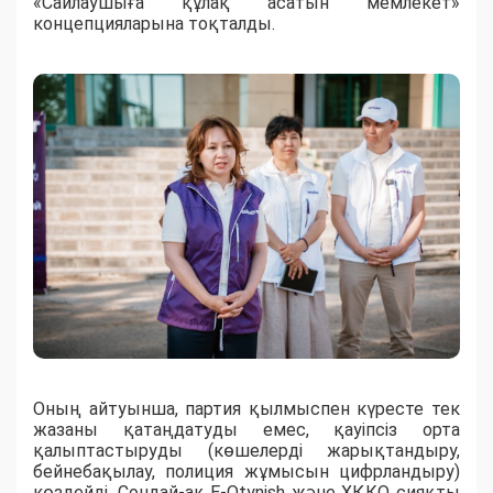
«Сайлаушыға құлақ асатын мемлекет»
концепцияларына тоқталды.
Оның айтуынша, партия қылмыспен күресте тек
жазаны қатаңдатуды емес, қауіпсіз орта
қалыптастыруды (көшелерді жарықтандыру,
бейнебақылау, полиция жұмысын цифрландыру)
көздейді. Сондай-ақ E-Otynish және ХҚКО сияқты