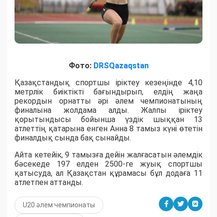
Фото:
DRSQazaqstan
Қазақстандық спортшы іріктеу кезеңінде 4,10
метрлік биіктікті бағындырып, елдің жаңа
рекордын орнатты әрі әлем чемпионатының
финалына жолдама алды. Жалпы іріктеу
қорытындысы бойынша үздік шыққан 13
атлеттің қатарына енген Анна 8 тамыз күні өтетін
финалдық сында бақ сынайды.
Айта кетейік, 9 тамызға дейін жалғасатын әлемдік
бәсекеде 197 елден 2500-ге жуық спортшы
қатысуда, ал Қазақстан құрамасы бұл додаға 11
атлетпен аттанды.
U20 әлем чемпионаты