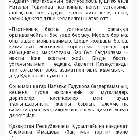
«Әділет» партиясының республикалық штаб өкілі
Наталья Годунова партияның негізгі ұстанымы
ашықтық пен әділдік екенін айта келе, оның
халық қажеттілігіне негізделгенін атап өтті.
«Партияның басты ұстанымы — халыққа
орындалмайтын бос уәде бермеу. Мәселе бар ма,
оны ашық мойындаймыз. Шешу жолдары болса,
қалай іске асатынын көрсетеміз. Серпінді әрі
амбициялық мақсаттары бар бұл бағдарлама —
нақты іске асатын жоба. Біздің басты
ұстанымымыз — әділдік. Әділетті Қазақстанды
тек қоғаммен, әрбір азаматпен бірге құрамыз», -
деді Құрылтайға үміткер.
Сонымен қатар Наталья Годунова бағдарламаның
кешенді түрде әзірленгенін, ол мұғалімдер,
дәрігерлер, кәсіпкерлер мен ауыл
тұрғындарының, жалпы барлық әлеуметтік
санаттардың мұқтаждығын толық қамтитынын
да жеткізді.
Қазақстан Республикасы Құрылтайына кандидат
Снежанна Имашева «Заң мен тәртіп» және