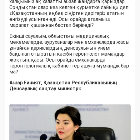
халқымыз ақ халатты абзал жандарға қарыздар.
Сондықтан олар кез келген құрметке лайық» деп
«Қазақстанның еңбек сіңірген дәрігері» атағын
енгізуді ұсынған еді. Осы орайда аталмыш
марапат қашаннан бастап беріледі?
Екінші сауалым, облыстағы медициналық
мекемелерде, ауруханалар мен емханаларда жасы
ұлғайған қариялардың денсаулығын үнемі
бақылап отыратын кәсіби геронтолог мамандар
жоқтың қасы. Осы орайда емханаларда
геронтологиялық кабинеттер ашуға мүмкіндік бар
ма?
Ажар Ғиният, Қазақстан Республикасының
Денсаулық сақтау министрі: