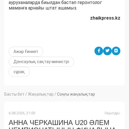
ауруханаларда биылдан бастап геронтолог
маманға арнайы штат ашамыз.
zhaikpress.kz
Ажар Ғиният
Денсаулық сақтау министрі
сұрақ
Басты бет
/
Жаңалықтар
/
Соңғы жаңалықтар
6.08.2026, 21:00
Оқылды:
АННА ЧЕРКАШИНА U20 ӘЛЕМ