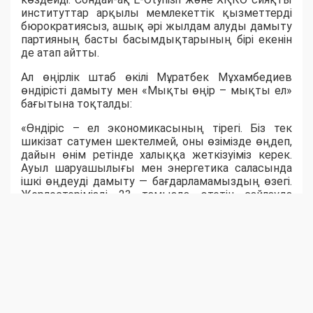
институттар арқылы мемлекеттік қызметтерді
бюрократиясыз, ашық әрі жылдам алуды дамыту
партияның басты басымдықтарының бірі екенін
де атап айтты.
Ал өңірлік штаб өкілі Мұратбек Мұхамбедиев
өндірісті дамыту мен «Мықты өңір – мықты ел»
бағытына тоқталды:
«Өндіріс – ел экономикасының тірегі. Біз тек
шикізат сатумен шектелмей, оны өзімізде өңдеп,
дайын өнім ретінде халыққа жеткізуіміз керек.
Ауыл шаруашылығы мен энергетика саласында
ішкі өңдеуді дамыту — бағдарламамыздың өзегі.
Жерлестерімізді 23 тамызда өтетін сайлауда
белсенділік танытып, "Әділет" партиясын қолдауға
шақырамын», - деді ол.
Ақпараттық технологиялар саласының маманы
Михаил Дудниченков «Әділет» партиясының
цифрландыру саласын сайлауалды
бағдарламасына алғашқылардың бірі болып
енгізгенін тілге тиек етті. Ол цифрлық
мемлекеттік қызметтер мен онлайн-төлемдердің