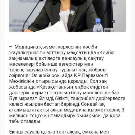
– Медицина қызметкерлерінің кәсіби
жауапкершілігін арттыру мақсатында «Кейбір
заңнамалық актілерге денсаулық сақтау
мәселелері бойынша өзгерістер мен
толықтырулар енгізу туралы» заң жобасы
әзірленді. Ол жоба осы айда ҚР Парламенті
Мәжілісінің отырысында қаралды. Сол заң
жобасында «Қазақстанның еңбек сіңірген
дәрігері» құрметті атағын беру мәселесі де бар.
Бұл марапат білімді, білікті, тәжірибелі дәрігерлерге
келесі жылдан бастап беріледі. Сондай-ақ
аталмыш атақты алған медицина қызметкеріне 3
миллион теңге ынталандыру сыйақысы да қоса
табысталады.
Екінші сауалыңызға тоқталсақ, емхана мен