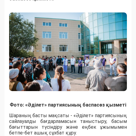
Фото: «Әділет» партиясының баспасөз қызметі
Шараның басты мақсаты - «Әділет» партиясының
сайлауалды бағдарламасын таныстыру, басым
бағыттарын түсіндіру және еңбек ұжымымен
бетпе-бет ашық сұхбат құру.