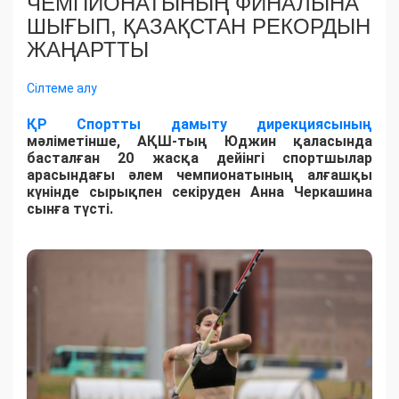
ЧЕМПИОНАТЫНЫҢ ФИНАЛЫНА
ШЫҒЫП, ҚАЗАҚСТАН РЕКОРДЫН
ЖАҢАРТТЫ
Сілтеме алу
ҚР Спортты дамыту дирекциясының
мәліметінше, АҚШ-тың Юджин қаласында
басталған 20 жасқа дейінгі спортшылар
арасындағы әлем чемпионатының алғашқы
күнінде сырықпен секіруден Анна Черкашина
сынға түсті.