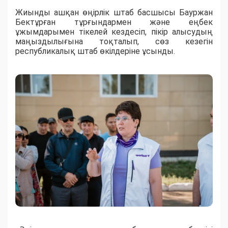
Жиынды ашқан өңірлік штаб басшысы Бауржан
Бектұрған тұрғындармен және еңбек
ұжымдарымен тікелей кездесіп, пікір алысудың
маңыздылығына тоқталып, сөз кезегін
республикалық штаб өкілдеріне ұсынды.