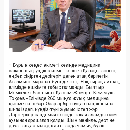
– Бұрын кеңес өкіметі кезінде медицина
саласының үздік қызметкеріне «Қазақстанның
еңбек сіңірген дәрігері» деген атақ берілетін.
Аталмыш марапат бүгінде жоқ. Нақтырақ айтсақ,
елімізде ешкімге табысталмайды. Былтыр
Мемлекет басшысы Қасым-Жомарт Кемелұлы
Тоқаев «Елімізде 260 мыңға жуық медицина
қызметкері бар. Олар әрбір науқастың жанына
шипа іздеп, күндіз-түні жұмыс істеп жүр.
Дәрігерлер пандемия кезінде талай адамды өлім
аузынан арашалап қалды. Шын мәнінде, дертіне
дауа тапқан мыңдаған отандасымыз, бүкіл