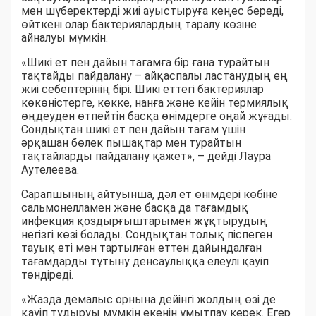
мен шүберектерді жиі ауыстыруға кеңес береді,
өйткені олар бактериялардың таралу көзіне
айналуы мүмкін.
«Шикі ет пен дайын тағамға бір ғана турайтын
тақтайды пайдалану – айқаспалы ластанудың ең
жиі себептерінің бірі. Шикі еттегі бактериялар
көкөністерге, көкке, нанға және кейін термиялық
өңдеуден өтпейтін басқа өнімдерге оңай жұғады.
Сондықтан шикі ет пен дайын тағам үшін
әрқашан бөлек пышақтар мен турайтын
тақтайларды пайдалану қажет», – дейді Лаура
Аутелеева.
Сарапшының айтуынша, дәл ет өнімдері көбіне
сальмонелламен және басқа да тағамдық
инфекция қоздырғыштарымен жұқтырудың
негізгі көзі болады. Сондықтан толық піспеген
тауық еті мен тартылған еттен дайындалған
тағамдарды тұтыну денсаулыққа елеулі қауіп
төндіреді.
«Жазда демалыс орнына дейінгі жолдың өзі де
қауіп тудыруы мүмкін екенін ұмытпау керек. Егер