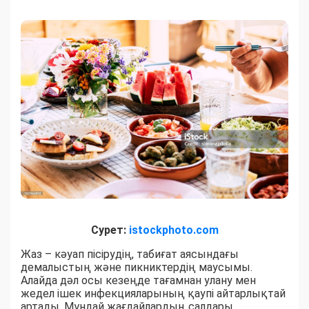
Сурет:
istockphoto.com
Жаз – кәуап пісірудің, табиғат аясындағы
демалыстың және пикниктердің маусымы.
Алайда дәл осы кезеңде тағамнан улану мен
жедел ішек инфекцияларының қаупі айтарлықтай
артады. Мұндай жағдайлардың салдары