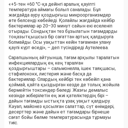
«+5-тен +60 °C-қа дейінгі аралық қауіпті
температура аймағы болып саналады. Бұл
жағдайда ауру қоздырғыш микроорганизмдер
өте белсенді көбейеді. Қолайлы жағдайда кейбір
бактериялар әр 20–30 минут сайын екі еселеніп
отырады. Сондықтан тез бұзылатын тағамдарды
тоңазытқышсыз бір сағаттан артық қалдыруға
болмайды. Осы уақыттан кейін тағамнан улану
қаупі күрт өседі», – деп түсіндіреді Аутелеева.
Сарапшының айтуынша, тағам арқылы таралатын
инфекциялардың ең кең таралған
қоздырғыштары – сальмонелла, ішек таяқшасы,
стафилококк, листерия және басқа да
бактериялар. Олардың кейбірі тек көбейіп қана
қоймай, қайта қыздырған кезде де толық жойыла
бермейтін токсиндер бөледі. Жазғы демалыс
кезінде жіберілетін ең жиі қателіктердің бірі –
дайын тағамды ыстықта ұзақ уақыт қалдыру.
Кәуап, майонез қосылған салаттар, сүт өнімдері,
десерттер және дайын ет тағамдары бірнеше
сағат бойы бөлме температурасында тұрмауы
тиіс.