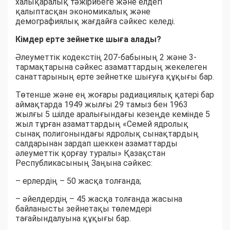
халықаралық тәжірибеге және елдегі
қалыптасқан экономикалық және
демографиялық жағдайға сәйкес келеді.
Кімдер ерте зейнетке шыға алады?
Әлеуметтік кодекстің 207-бабының 2 және 3-
тармақтарына сәйкес азаматтардың жекелеген
санаттарының ерте зейнетке шығуға құқығы бар.
Төтенше және ең жоғары радиациялық қатері бар
аймақтарда 1949 жылғы 29 тамыз бен 1963
жылғы 5 шілде аралығындағы кезеңде кемінде 5
жыл тұрған азаматтардың «Семей ядролық
сынақ полигонындағы ядролық сынақтардың
салдарынан зардап шеккен азаматтарды
әлеуметтік қорғау туралы» Қазақстан
Республикасының Заңына сәйкес:
– ерлердің – 50 жасқа толғанда;
– әйелдердің – 45 жасқа толғанда жасына
байланысты зейнетақы төлемдері
тағайындалуына құқығы бар.