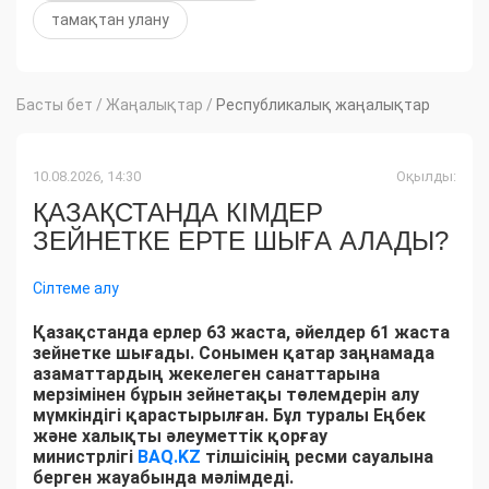
тамақтан улану
Басты бет
/
Жаңалықтар
/
Республикалық жаңалықтар
10.08.2026, 14:30
Оқылды:
ҚАЗАҚСТАНДА КІМДЕР
ЗЕЙНЕТКЕ ЕРТЕ ШЫҒА АЛАДЫ?
Сілтеме алу
Қазақстанда ерлер 63 жаста, әйелдер 61 жаста
зейнетке шығады. Сонымен қатар заңнамада
азаматтардың жекелеген санаттарына
мерзімінен бұрын зейнетақы төлемдерін алу
мүмкіндігі қарастырылған. Бұл туралы Еңбек
және халықты әлеуметтік қорғау
министрлігі
BAQ.KZ
тілшісінің ресми сауалына
берген жауабында мәлімдеді.