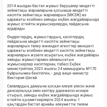
2014 жылдан бастап жұмыс берушілер міндетті
зейнетақы жарналарына қосымша міндетті
кәсіптік зейнетақы жарналарын (МКЗЖ) өз
қаражаты есебінен зиянды еңбек жағдайларында
жұмыс істейтін жұмыскерлердің пайдасына
аударады.
Өндірістердің, жұмыстардың, кәсіптердің
пайдасына міндетті кәсіптік зейнетақы
жарналарын төлеу жөніндегі агенттер меншікті
қаражаты есебінен міндетті кәсіптік зейнетақы
жарналарын жүзеге асыратын, еңбек жағдайлары
зиянды жұмыстармен айналысатын
жұмыскерлер кәсіптерінің тізбесі Еңбек
министрлігінің 2023 жылғы 24 мамырдағы №170
бұйрығымен бекітілген, - деді вице-министр
Виктория Шегай.
Салалардың дамуына қосқан елеулі үлесін және
денсаулыққа зиян келтіру дәрежесін ескере
отырып, зиянды еңбек жағдайларында жұмыс
істейтін қызметкерлерге 2024 жылғы 1
қаңтардан бастап арнайы әлеуметтік төлем