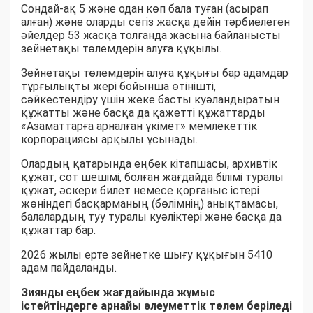
Сондай-ақ 5 және одан көп бала туған (асырап
алған) және оларды сегіз жасқа дейін тәрбиелеген
әйелдер 53 жасқа толғанда жасына байланысты
зейнетақы төлемдерін алуға құқылы.
Зейнетақы төлемдерін алуға құқығы бар адамдар
тұрғылықты жері бойынша өтінішті,
сәйкестендіру үшін жеке басты куәландыратын
құжатты және басқа да қажетті құжаттарды
«Азаматтарға арналған үкімет» мемлекеттік
корпорациясы арқылы ұсынады.
Олардың қатарында еңбек кітапшасы, архивтік
құжат, сот шешімі, болған жағдайда білімі туралы
құжат, әскери билет немесе қорғаныс істері
жөніндегі басқарманың (бөлімнің) анықтамасы,
балалардың туу туралы куәліктері және басқа да
құжаттар бар.
2026 жылы ерте зейнетке шығу құқығын 5410
адам пайдаланды.
Зиянды еңбек жағдайында жұмыс
істейтіндерге арнайы әлеуметтік төлем беріледі