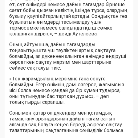
ет, сүт өнімдері немесе дайын тағамдар бірнеше
сағат бойы қызған көліктің ішінде тұрса, олардың
бұзылу қаупі айтарлықтай артады. Сондықтан тез
бұзылатын өнімдерді тасымалдау үшін
термосөмке немесе салқындатқыш сөмке
қолданған дұрыс», – дейді Аутелеева.
Оның айтуынша, дайын тағамдарды
тоңазытқышта үш тәуліктен артық сақтауға
болмайды, ал дүкеннен алынған өнімдер өндіруші
көрсеткен сақтау мерзімі мен шарттарына
сәйкес сақталуы тиіс.
«Тек жарамдылық мерзіміне ғана сенуге
болмайды. Егер өнімнің дәмі өзгерсе, жағымсыз
иісі болса немесе қандай да бір күмән тудырса,
оны тұтынудан бас тартқан дұрыс», – деп
толықтырды сарапшы.
Сонымен қатар ол дүкендер мен қоғамдық
тамақтану орындарынан дайын тағам сатып
алғанда сақ болуға кеңес береді, әсіресе сақтау
талаптарының сақталғанына сенімділік болмаса.