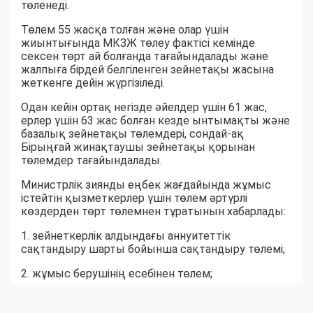
төленеді.
Төлем 55 жасқа толған және олар үшін
жиынтығында МКЗЖ төлеу фактісі кемінде
сексен төрт ай болғанда тағайындалады және
жалпыға бірдей белгіленген зейнетақы жасына
жеткенге дейін жүргізіледі.
Одан кейін ортақ негізде әйелдер үшін 61 жас,
ерлер үшін 63 жас болған кезде ынтымақты және
базалық зейнетақы төлемдері, сондай-ақ
Бірыңғай жинақтаушы зейнетақы қорынан
төлемдер тағайындалады.
Министрлік зиянды еңбек жағдайында жұмыс
істейтін қызметкерлер үшін төлем әртүрлі
көздерден төрт төлемнен тұратынын хабарлады:
1. зейнеткерлік алдындағы аннуитеттік
сақтандыру шарты бойынша сақтандыру төлемі;
2. жұмыс берушінің есебінен төлем;
3. Бірыңғай жинақтаушы зейнетақы қорынан
міндетті зейнетақы жарналары, міндетті кәсіптік