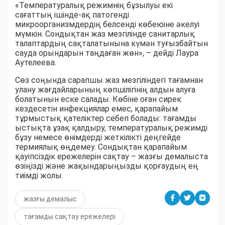
«Температуралық режимнің бұзылуы екі
сағаттың ішінде-ақ патогенді
микроорганизмдердің белсенді көбеюіне әкелуі
мүмкін. Сондықтан жаз мезгілінде санитарлық
талаптардың сақталатынына күмән туғызбайтын
сауда орындарын таңдаған жөн», – дейді Лаура
Аутелеева.
Сөз соңында сарапшы жаз мезгіліндегі тағамнан
улану жағдайларының көпшілігінің алдын алуға
болатынын еске салады. Көбіне оған сирек
кездесетін инфекциялар емес, қарапайым
тұрмыстық қателіктер себеп болады: тағамды
ыстықта ұзақ қалдыру, температуралық режимді
бұзу немесе өнімдерді жеткілікті деңгейде
термиялық өңдемеу. Сондықтан қарапайым
қауіпсіздік ережелерін сақтау – жазғы демалыста
өзіңізді және жақындарыңызды қорғаудың ең
тиімді жолы.
жазғы демалыс
тағамды сақтау ережелері