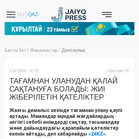
Басты бет
/
Жаңалықтар
/
Денсаулық
3.07.2026, 12:15
Оқылды: 91
ТАҒАМНАН УЛАНУДАН ҚАЛАЙ
САҚТАНУҒА БОЛАДЫ: ЖИІ
ЖІБЕРІЛЕТІН ҚАТЕЛІКТЕР
Жазғы демалыс кезінде тағамнан улану қаупі
артады. Мамандар мұндай жағдайлардың
негізгі себебі өнімдерді сақтау, тасымалдау
және дайындаудағы қарапайым қателіктер
екенін айтады, деп хабарлайды
«24KZ».