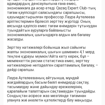
адамдардың денсаулығына ғана емес,
экономикаға да әсер етеді. Qazaq Expert Club-тың
тағам қауіпсіздігі саласындағы сарапшысы,
қауымдастырылған профессор Лаура Аутелеева
әріптестерімен бірлесіп зерттеу жүргізді. Оның
аясында қауіпсіз емес тағам өнімдерін тұтынудан
туындайтын ауруларға байланысты
экономикалық шығындарға алдын ала бағалау
жасалды.
Зерттеу нәтижелері бойынша жыл сайынғы
жалпы экономикалық шығын шамамен 4,1 млрд
теңгені құрауы мүмкін.!Айта кету керек, бұл –
мемлекеттік ресми статистика емес, зерттеу
нәтижелеріне негізделген сараптамалық бағалау, –
дейді сарапшы.
Лаура Аутелееваның айтуынша, мұндай
жағдайлардың басым бөлігі өнімдерді сақтау,
тасымалдау және дайындау ережелерінің
қарапайым талаптарын сақтамаудан туындайды.
Сондықтан әсіресе жаз мезгілінде тағамнан
улануға жиі әкелетін қателіктерді білу маңызды.