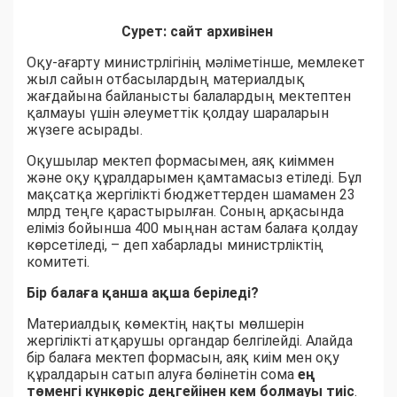
Сурет: сайт архивінен
Оқу-ағарту министрлігінің мәліметінше, мемлекет
жыл сайын отбасылардың материалдық
жағдайына байланысты балалардың мектептен
қалмауы үшін әлеуметтік қолдау шараларын
жүзеге асырады.
Оқушылар мектеп формасымен, аяқ киіммен
және оқу құралдарымен қамтамасыз етіледі. Бұл
мақсатқа жергілікті бюджеттерден шамамен 23
млрд теңге қарастырылған. Соның арқасында
еліміз бойынша 400 мыңнан астам балаға қолдау
көрсетіледі, – деп хабарлады министрліктің
комитеті.
Бір балаға қанша ақша беріледі?
Материалдық көмектің нақты мөлшерін
жергілікті атқарушы органдар белгілейді. Алайда
бір балаға мектеп формасын, аяқ киім мен оқу
құралдарын сатып алуға бөлінетін сома
ең
төменгі күнкөріс деңгейінен кем болмауы тиіс
.