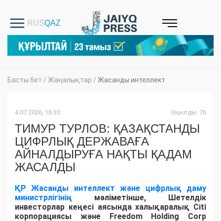
Басты бет
/
Жаңалықтар
/
Жасанды интеллект
4.07.2026, 16:30
Оқылды: 76
ТИМУР ТУРЛОВ: ҚАЗАҚСТАНДЫ
ЦИФРЛЫҚ ДЕРЖАВАҒА
АЙНАЛДЫРУҒА НАҚТЫ ҚАДАМ
ЖАСАЛДЫ
ҚР Жасанды интеллект және цифрлық даму
министрлігінің
мәліметінше, Шетелдік
инвесторлар кеңесі аясында халықаралық Citi
корпорациясы және Freedom Holding Corp