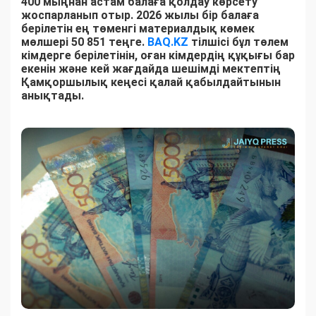
400 мыңнан астам балаға қолдау көрсету
жоспарланып отыр. 2026 жылы бір балаға
берілетін ең төменгі материалдық көмек
мөлшері 50 851 теңге.
BAQ.KZ
тілшісі бұл төлем
кімдерге берілетінін, оған кімдердің құқығы бар
екенін және кей жағдайда шешімді мектептің
Қамқоршылық кеңесі қалай қабылдайтынын
анықтады.