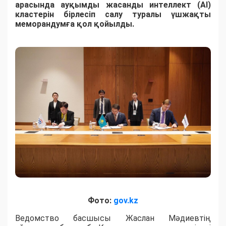
арасында ауқымды жасанды интеллект (AI)
кластерін бірлесіп салу туралы үшжақты
меморандумға қол қойылды.
Фото:
gov.kz
Ведомство басшысы Жаслан Мәдиевтің