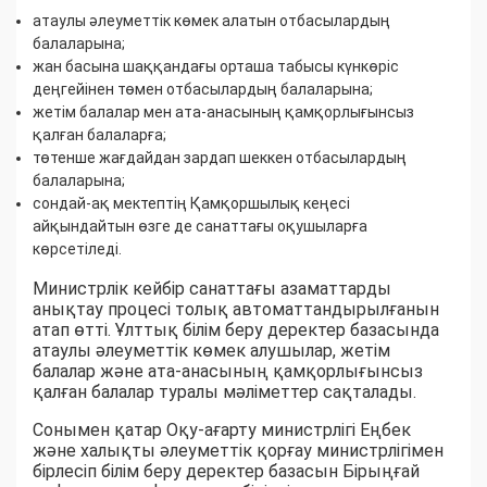
атаулы әлеуметтік көмек алатын отбасылардың
балаларына;
жан басына шаққандағы орташа табысы күнкөріс
деңгейінен төмен отбасылардың балаларына;
жетім балалар мен ата-анасының қамқорлығынсыз
қалған балаларға;
төтенше жағдайдан зардап шеккен отбасылардың
балаларына;
сондай-ақ мектептің Қамқоршылық кеңесі
айқындайтын өзге де санаттағы оқушыларға
көрсетіледі.
Министрлік кейбір санаттағы азаматтарды
анықтау процесі толық автоматтандырылғанын
атап өтті. Ұлттық білім беру деректер базасында
атаулы әлеуметтік көмек алушылар, жетім
балалар және ата-анасының қамқорлығынсыз
қалған балалар туралы мәліметтер сақталады.
Сонымен қатар Оқу-ағарту министрлігі Еңбек
және халықты әлеуметтік қорғау министрлігімен
бірлесіп білім беру деректер базасын Бірыңғай