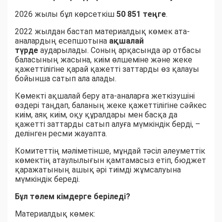
2026 жылы бұл көрсеткіш
50 851 теңге
.
2022 жылдан бастап материалдық көмек ата-
аналардың есепшотына
ақшалай
түрде
аударылады. Соның арқасында әр отбасы
баласының жасына, киім өлшеміне және жеке
қажеттілігіне қарай қажетті заттарды өз қалауы
бойынша сатып ала алады.
Көмекті ақшалай беру ата-аналарға жеткізушіні
өздері таңдап, баланың жеке қажеттілігіне сәйкес
киім, аяқ киім, оқу құралдары мен басқа да
қажетті заттарды сатып алуға мүмкіндік берді, –
делінген ресми жауапта.
Комитеттің мәліметінше, мұндай тәсіл әлеуметтік
көмектің атаулылығын қамтамасыз етіп, бюджет
қаражатының ашық әрі тиімді жұмсалуына
мүмкіндік береді.
Бұл төлем кімдерге беріледі?
Материалдық көмек: