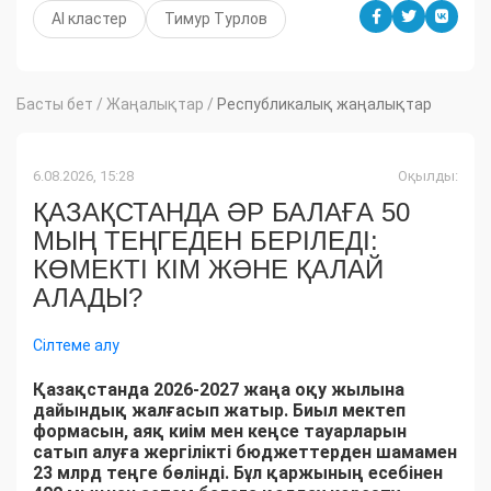
AI кластер
Тимур Турлов
Басты бет
/
Жаңалықтар
/
Республикалық жаңалықтар
6.08.2026, 15:28
Оқылды:
ҚАЗАҚСТАНДА ӘР БАЛАҒА 50
МЫҢ ТЕҢГЕДЕН БЕРІЛЕДІ:
КӨМЕКТІ КІМ ЖӘНЕ ҚАЛАЙ
АЛАДЫ?
Сілтеме алу
Қазақстанда 2026-2027 жаңа оқу жылына
дайындық жалғасып жатыр. Биыл мектеп
формасын, аяқ киім мен кеңсе тауарларын
сатып алуға жергілікті бюджеттерден шамамен
23 млрд теңге бөлінді. Бұл қаржының есебінен