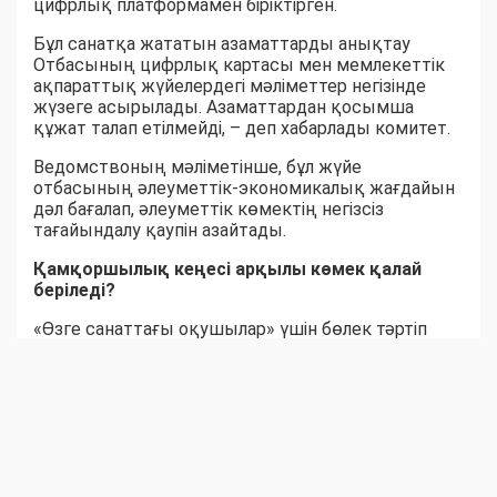
цифрлық платформамен біріктірген.
Бұл санатқа жататын азаматтарды анықтау
Отбасының цифрлық картасы мен мемлекеттік
ақпараттық жүйелердегі мәліметтер негізінде
жүзеге асырылады. Азаматтардан қосымша
құжат талап етілмейді, – деп хабарлады комитет.
Ведомствоның мәліметінше, бұл жүйе
отбасының әлеуметтік-экономикалық жағдайын
дәл бағалап, әлеуметтік көмектің негізсіз
тағайындалу қаупін азайтады.
Қамқоршылық кеңесі арқылы көмек қалай
беріледі?
«Өзге санаттағы оқушылар» үшін бөлек тәртіп
қарастырылған. Бұл жағдайда материалдық
көмек көрсету туралы шешімді білім беру
ұйымының Қамқоршылық кеңесі қабылдайды.
Ол үшін ата-анасы немесе заңды өкілі өтініш
береді. Кейін мамандар отбасының материалдық-
тұрмыстық жағдайын зерделеп, әлеуметтік және
қаржылық ахуалына бағалау жүргізеді.