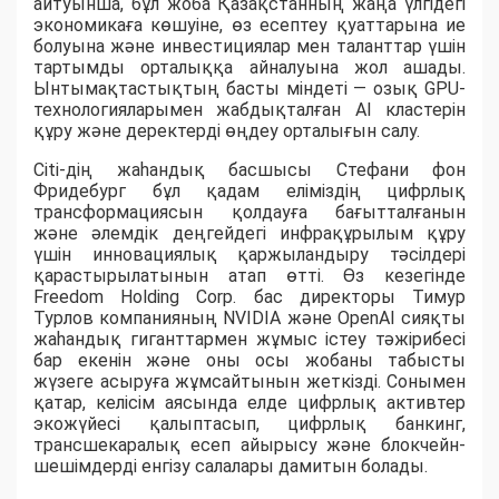
айтуынша, бұл жоба Қазақстанның жаңа үлгідегі
экономикаға көшуіне, өз есептеу қуаттарына ие
болуына және инвестициялар мен таланттар үшін
тартымды орталыққа айналуына жол ашады.
Ынтымақтастықтың басты міндеті — озық GPU-
технологияларымен жабдықталған AI кластерін
құру және деректерді өңдеу орталығын салу.
Citi-дің жаһандық басшысы Стефани фон
Фридебург бұл қадам еліміздің цифрлық
трансформациясын қолдауға бағытталғанын
және әлемдік деңгейдегі инфрақұрылым құру
үшін инновациялық қаржыландыру тәсілдері
қарастырылатынын атап өтті. Өз кезегінде
Freedom Holding Corp. бас директоры Тимур
Турлов компанияның NVIDIA және OpenAI сияқты
жаһандық гиганттармен жұмыс істеу тәжірибесі
бар екенін және оны осы жобаны табысты
жүзеге асыруға жұмсайтынын жеткізді. Сонымен
қатар, келісім аясында елде цифрлық активтер
экожүйесі қалыптасып, цифрлық банкинг,
трансшекаралық есеп айырысу және блокчейн-
шешімдерді енгізу салалары дамитын болады.