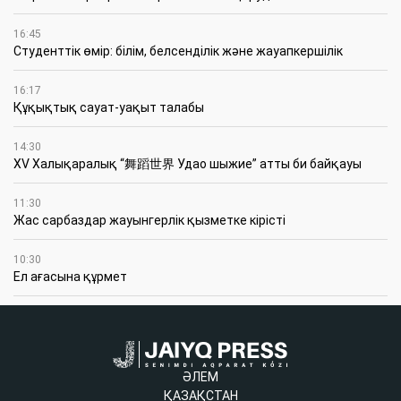
16:45
Студенттік өмір: білім, белсенділік және жауапкершілік
16:17
Құқықтық сауат-уақыт талабы
14:30
XV Халықаралық “舞蹈世界 Удао шыжие” атты би байқауы
11:30
Жас сарбаздар жауынгерлік қызметке кірісті
10:30
Ел ағасына құрмет
ӘЛЕМ
ҚАЗАҚСТАН