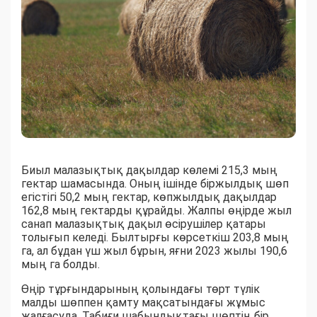
Биыл малазықтық дақылдар көлемі 215,3 мың
гектар шамасында. Оның ішінде біржылдық шөп
егістігі 50,2 мың гектар, көпжылдық дақылдар
162,8 мың гектарды құрайды. Жалпы өңірде жыл
санап малазықтық дақыл өсірушілер қатары
толығып келеді. Былтырғы көрсеткіш 203,8 мың
га, ал бұдан үш жыл бұрын, яғни 2023 жылы 190,6
мың га болды.
Өңір тұрғындарының қолындағы төрт түлік
малды шөппен қамту мақсатындағы жұмыс
жалғасуда. Табиғи шабындықтағы шөптің бір