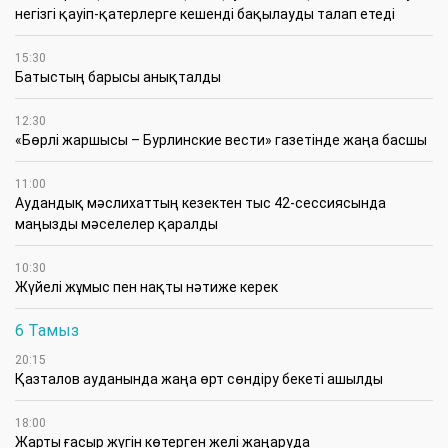
негізгі қауіп-қатерлерге кешенді бақылауды талап етеді
15:30
Батыстың барысы анықталды
12:30
«Бөрлі жаршысы – Бурлинские вести» газетінде жаңа басшы
11:00
Аудандық мәслихаттың кезектен тыс 42-сессиясында
маңызды мәселелер қаралды
10:30
Жүйелі жұмыс пен нақты нәтиже керек
6 Тамыз
20:15
Қазталов ауданында жаңа өрт сөндіру бекеті ашылды
18:00
Жарты ғасыр жүгін көтерген желі жаңаруда