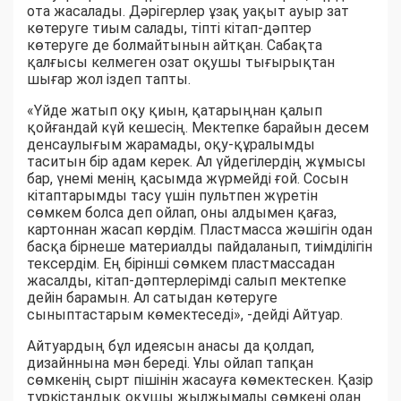
ота жасалады. Дәрігерлер ұзақ уақыт ауыр зат
көтеруге тиым салады, тіпті кітап-дәптер
көтеруге де болмайтынын айтқан. Сабақта
қалғысы келмеген озат оқушы тығырықтан
шығар жол іздеп тапты.
«Үйде жатып оқу қиын, қатарыңнан қалып
қойғандай күй кешесің. Мектепке барайын десем
денсаулығым жарамады, оқу-құралымды
таситын бір адам керек. Ал үйдегілердің жұмысы
бар, үнемі менің қасымда жүрмейді ғой. Сосын
кітаптарымды тасу үшін пультпен жүретін
сөмкем болса деп ойлап, оны алдымен қағаз,
картоннан жасап көрдім. Пластмасса жәшігін одан
басқа бірнеше материалды пайдаланып, тиімділігін
тексердім. Ең бірінші сөмкем пластмассадан
жасалды, кітап-дәптерлерімді салып мектепке
дейін барамын. Ал сатыдан көтеруге
сыныптастарым көмектеседі», -дейді Айтуар.
Айтуардың бұл идеясын анасы да қолдап,
дизайннына мән береді. Ұлы ойлап тапқан
сөмкенің сырт пішінін жасауға көмектескен. Қазір
түркістандық оқушы жылжымалы сөмкені одан