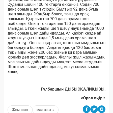
Суданка шөбін 100 гектарға еккенбіз. Содан 700
дана орама шөп түсірдік. Былтыр 92 дана бума
шөп алынды. Жаңбыр болса, тағы да орақ
саламыз. Қырлықтан 700 дана орама шөп
шабылды. Оның гектарынан 150 дана орамадан
алынды. Өткен жылы шөп шабу науқанында 1000
дана орама шөп дайындалды. Ал қазіргі кезде ай
жарым уақыт ішінде 1,5 мың дана орама шөп
дайын тұр. Осыған қарап-ақ шөп шығымдылығын
бағамдауға болады. Алдағы қысқа 120 бас асыл
тұқымды және 200 бас жайын ірі қара малмен
кіреміз деп жоспарладық. Жалпы жыл жарымдық
мал азығын дайындауды мақсат-меже етудеміз.
Шөпті молынан дайындасақ, еш ұтылмасымыз
анық.
Гүлбаршын ДЫБЫСҚАЛИҚЫЗЫ,
«Орал өңірі»
Жем-шөп
мал азығы