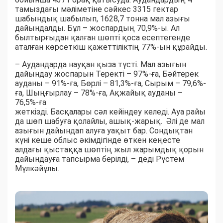
тамыздағы мәліметіне сәйкес 3315 гектар
шабындық шабылып, 1628,7 тонна мал азығы
дайындалды. Бұл – жоспардың 70,9%-ы. Ал
былтырғыдан қалған шөпті қоса есептегенде
аталған көрсеткіш қажеттіліктің 77%-ын құрайды.
– Аудандарда науқан қыза түсті. Мал азығын
дайындау жоспарын Теректі – 97%-ға, Бәйтерек
ауданы – 91%-ға, Бөрлі – 81,3%-ға, Сырым – 79,6%-
ға, Шыңғырлау – 78%-ға, Ақжайық ауданы –
76,5%-ға
жеткізді. Басқалары сәл кейіндеу келеді. Ауа райы
да шөп шабуға қолайлы, ашық-жарық. Әлі де мал
азығын дайындап алуға уақыт бар. Сондықтан
күні кеше облыс әкімдігінде өткен кеңесте
алдағы қыстаққа шөптің жыл жарымдық қорын
дайындауға тапсырма берілді, – деді Рүстем
Мүлкәйұлы.