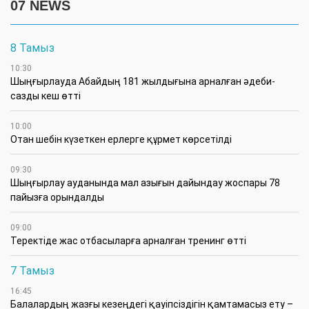
07 NEWS
8 Тамыз
10:30
Шыңғырлауда Абайдың 181 жылдығына арналған әдеби-
сазды кеш өтті
10:00
Отан шебін күзеткен ерлерге құрмет көрсетілді
09:30
​Шыңғырлау ауданында мал азығын дайындау жоспары 78
пайызға орындалды
09:00
​Теректіде жас отбасыларға арналған тренинг өтті
7 Тамыз
16:45
Балалардың жазғы кезеңдегі қауіпсіздігін қамтамасыз ету –