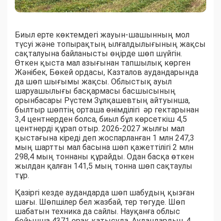
Биыл ерте көктемдегі жауын-шашынның мол
түсуі және топырақтың ылғалдылығының жақсы
сақталуына байланысты өңірде шөп шүйгін.
Өткен қыста мал азығынан тапшылық көрген
Жәнібек, Бөкей ордасы, Казталов аудандарында
да шөп шығымы жақсы. Облыстық ауыл
шаруашылығы басқармасы басшысының
орынбасары Рүстем Зұлқашевтың айтуынша,
былтыр шөптің орташа өнімділігі әр гектарынан
3,4 центнерден болса, биыл бұл көрсеткіш 4,5
центнерді құрап отыр. 2026-2027 жылғы мал
қыстағына кіреді деп жоспарланған 1 млн 247,3
мың шартты мал басына шөп қажеттілігі 2 млн
298,4 мың тоннаны құрайды. Одан басқа өткен
жылдан қалған 141,5 мың тонна шөп сақтаулы
тұр.
Қазіргі кезде аудандарда шөп шабудың қызған
шағы. Шөпшілер бел жазбай, тер төгуде. Шөп
шабатын техника да сайлы. Науқанға облыс
бойынша 4371 орақ қатысуда. Аудандардың 4