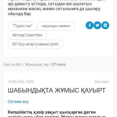
әрі дамыту үстінде, сатыдан өзі шығатын
механизм жасап, өнімін сатылымға да шығару
ойында бар.
"Түркістан"
«ақылды сөмке»
Айтуар Советбек
ҚР Оқу-ағарту министрлігі
Басты бет
/
Жаңалықтар
/
07 news
10.08.2026, 10:00
Оқылды:
ШАБЫНДЫҚТА ЖҰМЫС ҚАУЫРТ
Сілтеме алу
Көпшіліктің қазір уақыт қысқарған деген