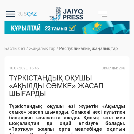
Басты бет
/
Жаңалықтар
/
Республикалық жаңалықтар
18.07.2023, 16:45
Оқылды: 298
ТҮРКІСТАНДЫҚ ОҚУШЫ
«АҚЫЛДЫ СӨМКЕ» ЖАСАП
ШЫҒАРДЫ
Түркістандық оқушы өзі жүретін «Ақылды
сөмке» жасап шығарды. Сөмкені иесі пультпен
басқарып жылжыта алады. Қисық жол мен
шоқалақтан да оңай өткізуге болады.
«Төрткүл» жалпы орта мектебінде оқитын