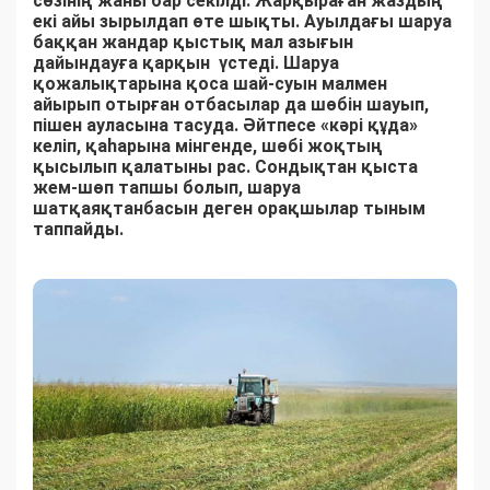
сөзінің жаны бар секілді. Жарқыраған жаздың
екі айы зырылдап өте шықты. Ауылдағы шаруа
баққан жандар қыстық мал азығын
дайындауға қарқын үстеді. Шаруа
қожалықтарына қоса шай-суын малмен
айырып отырған отбасылар да шөбін шауып,
пішен ауласына тасуда. Әйтпесе «кәрі құда»
келіп, қаһарына мінгенде, шөбі жоқтың
қысылып қалатыны рас. Сондықтан қыста
жем-шөп тапшы болып, шаруа
шатқаяқтанбасын деген орақшылар тыным
таппайды.