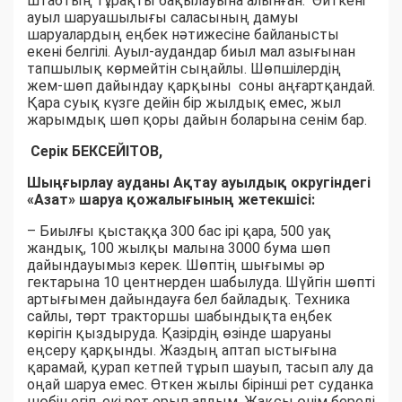
штабтың тұрақты бақылауына алынған. Өйткені
ауыл шаруашылығы саласының дамуы
шаруалардың еңбек нәтижесіне байланысты
екені белгілі. Ауыл-аудандар биыл мал азығынан
тапшылық көрмейтін сыңайлы. Шөпшілердің
жем-шөп дайындау қарқыны соны аңғартқандай.
Қара суық күзге дейін бір жылдық емес, жыл
жарымдық шөп қоры дайын боларына сенім бар.
Серік БЕКСЕЙІТОВ,
Шыңғырлау ауданы Ақтау ауылдық округіндегі
«Азат» шаруа қожалығының жетекшісі:
– Биылғы қыстаққа 300 бас ірі қара, 500 уақ
жандық, 100 жылқы малына 3000 бума шөп
дайындауымыз керек. Шөптің шығымы әр
гектарына 10 центнерден шабылуда. Шүйгін шөпті
артығымен дайындауға бел байладық. Техника
сайлы, төрт тракторшы шабындықта еңбек
көрігін қыздыруда. Қазірдің өзінде шаруаны
еңсеру қарқынды. Жаздың аптап ыстығына
қарамай, қурап кетпей тұрып шауып, тасып алу да
оңай шаруа емес. Өткен жылы бірінші рет суданка
шөбін егіп, екі рет орып алдым. Жақсы өнім береді