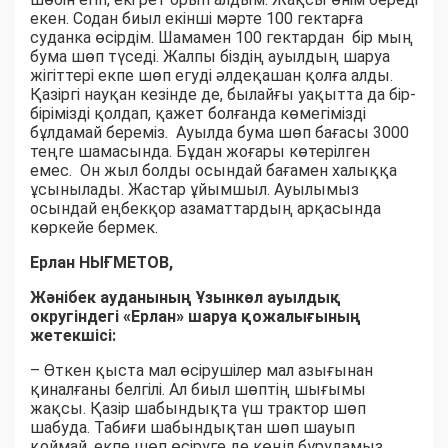
екен. Содан биыл екінші мәрте 100 гектарға
суданка өсірдім. Шамамен 100 гектардан бір мың
бума шөп түседі. Жалпы біздің ауылдың шаруа
жігіттері екпе шөп егуді әлдеқашан қолға алды.
Қазіргі науқан кезінде де, былайғы уақытта да бір-
бірімізді қолдап, қажет болғанда көмегімізді
бұлдамай береміз. Ауылда бума шөп бағасы 3000
теңге шамасында. Бұдан жоғары көтерілген
емес. Он жыл болды осындай бағамен халыққа
ұсынылады. Жастар ұйымшыл. Ауылымыз
осындай еңбекқор азаматтардың арқасында
көркейе бермек.
Ерлан НЫҒМЕТОВ,
Жәнібек ауданының Ұзынкөл ауылдық
округіндегі «Ерлан» шаруа қожалығының
жетекшісі:
– Өткен қыста мал өсірушілер мал азығынан
қиналғаны белгілі. Ал биыл шөптің шығымы
жақсы. Қазір шабындықта үш трактор шөп
шабуда. Табиғи шабындықтан шөп шауып
қоймай, екпе шөп өсіруге де көңіл бұрудамыз.