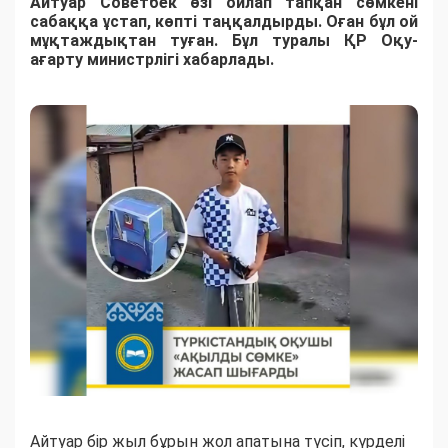
Айтуар Советбек өзі ойлап тапқан сөмкені
сабаққа ұстап, көпті таңқалдырды. Оған бұл ой
мұқтаждықтан туған. Бұл туралы ҚР Оқу-
ағарту министрлігі хабарлады.
Айтуар бір жыл бұрын жол апатына түсіп, күрделі