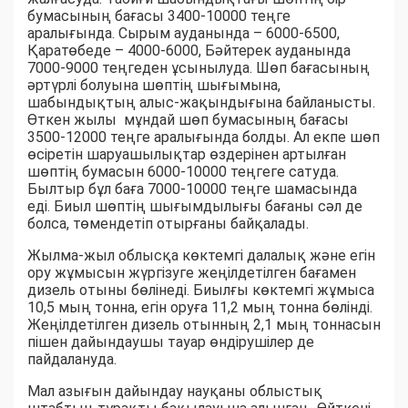
бумасының бағасы 3400-10000 теңге
аралығында. Сырым ауданында – 6000-6500,
Қаратөбеде – 4000-6000, Бәйтерек ауданында
7000-9000 теңгеден ұсынылуда. Шөп бағасының
әртүрлі болуына шөптің шығымына,
шабындықтың алыс-жақындығына байланысты.
Өткен жылы мұндай шөп бумасының бағасы
3500-12000 теңге аралығында болды. Ал екпе шөп
өсіретін шаруашылықтар өздерінен артылған
шөптің бумасын 6000-10000 теңгеге сатуда.
Былтыр бұл баға 7000-10000 теңге шамасында
еді. Биыл шөптің шығымдылығы бағаны сәл де
болса, төмендетіп отырғаны байқалады.
Жылма-жыл облысқа көктемгі далалық және егін
ору жұмысын жүргізуге жеңілдетілген бағамен
дизель отыны бөлінеді. Биылғы көктемгі жұмыса
10,5 мың тонна, егін оруға 11,2 мың тонна бөлінді.
Жеңілдетілген дизель отынның 2,1 мың тоннасын
пішен дайындаушы тауар өндірушілер де
пайдалануда.
Мал азығын дайындау науқаны облыстық