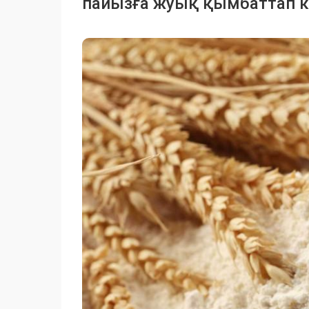
пайызға жуық қымбаттап ке