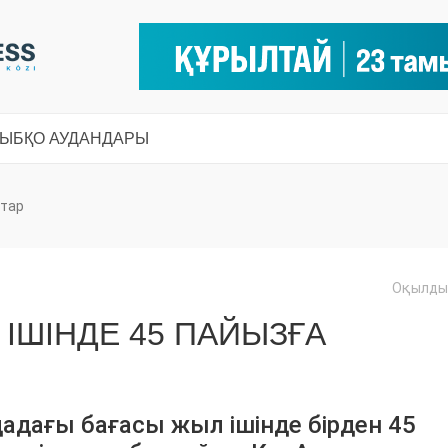
СЫ
БҚО АУДАНДАРЫ
тар
Оқылды:
 ІШІНДЕ 45 ПАЙЫЗҒА
адағы бағасы жыл ішінде бірден 45