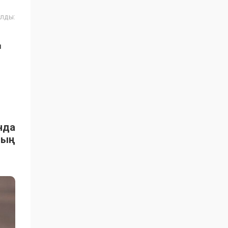
лды:
Ң
нда
ның