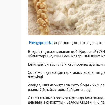
Еnergyprom.kz
дерегінше, осы жылдың қаңта
Өндірістің жартысынан көбі Қостанай (784
облыстарына, сонымен қатар Шымкент қала
Еліміздің ұн тартатын кәсіпорындары ішк
Сонымен қатар қаңтар-тамыз аралығында о
жеткізді.
Алайда, ішкі нарықта ұн сату бірден 22,2 
жылы 3,6 пайыз өсім байқалған еді.
Өткен жылмен салыстырғанда осы жылды
ұнының экспорттық бағасы бірден 41,6 па