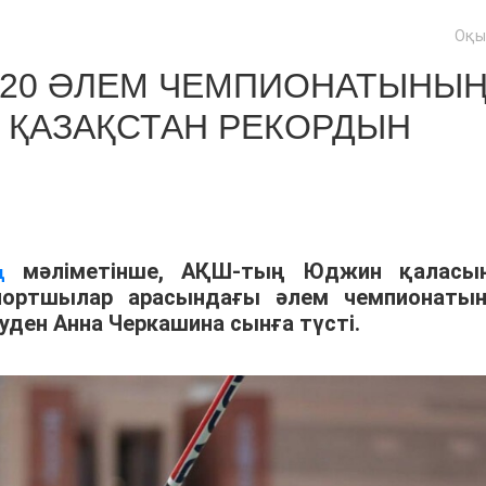
Оқы
U20 ӘЛЕМ ЧЕМПИОНАТЫНЫ
 ҚАЗАҚСТАН РЕКОРДЫН
мәліметінше, АҚШ-тың Юджин қаласы
ң
спортшылар арасындағы әлем чемпионаты
уден Анна Черкашина сынға түсті.