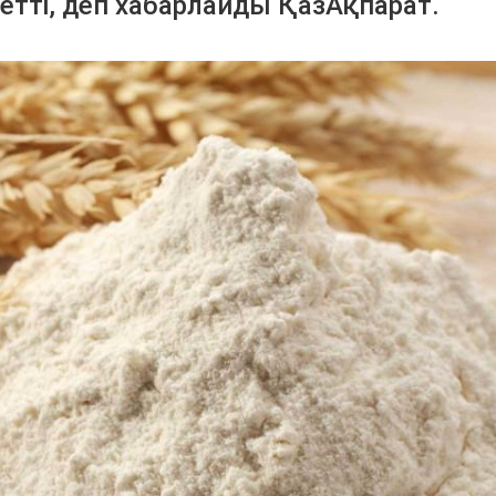
тті, деп хабарлайды ҚазАқпарат.