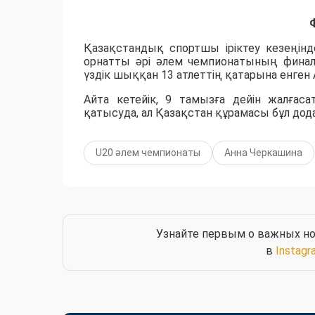
Қазақстандық спортшы іріктеу кезеңінд
орнатты әрі әлем чемпионатының фина
үздік шыққан 13 атлеттің қатарына енген
Айта кетейік, 9 тамызға дейін жалға
қатысуда, ал Қазақстан құрамасы бұл дода
U20 әлем чемпионаты
Анна Черкашина
Узнайте первым о важных но
в
Instagr