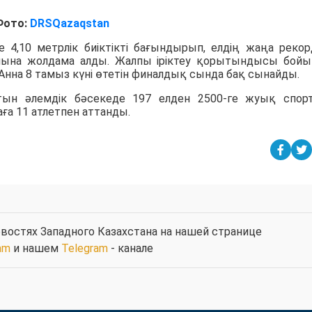
Фото:
DRSQazaqstan
е 4,10 метрлік биіктікті бағындырып, елдің жаңа реко
лына жолдама алды. Жалпы іріктеу қорытындысы бой
 Анна 8 тамыз күні өтетін финалдық сында бақ сынайды.
сатын әлемдік бәсекеде 197 елден 2500-ге жуық спо
ға 11 атлетпен аттанды.
востях Западного Казахстана на нашей странице
am
и нашем
Telegram
- канале