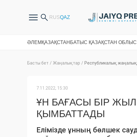
ӘЛЕМ
ҚАЗАҚСТАН
БАТЫС ҚАЗАҚСТАН ОБЛЫ
Басты бет
/
Жаңалықтар
/
Республикалық жаңалық
7.11.2022, 15:30
ҰН БАҒАСЫ БІР ЖЫЛ
ҚЫМБАТТАДЫ
Елімізде ұнның бөлшек сауд