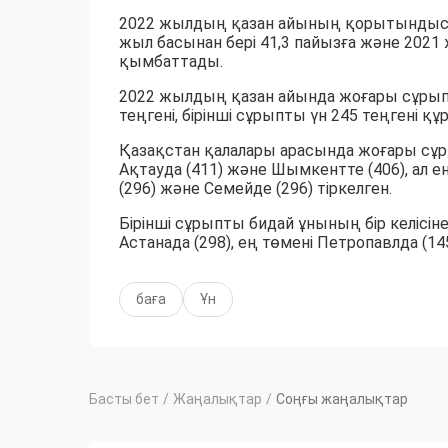
2022 жылдың қазан айының қорытындысын
жыл басынан бері 41,3 пайызға және 202
қымбаттады.
2022 жылдың қазан айында жоғары сұрыпт
теңгені, бірінші сұрыпты үн 245 теңгені құ
Қазақстан қалалары арасында жоғары сұры
Ақтауда (411) және Шымкентте (406), ал е
(296) және Семейде (296) тіркелген.
Бірінші сұрыпты бидай ұнының бір келісін
Астанада (298), ең төмені Петропавлда (14
баға
Ұн
Басты бет
/
Жаңалықтар
/
Соңғы жаңалықтар