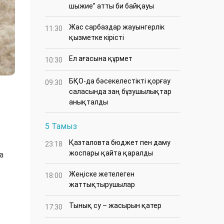
шыжие” атты би байқауы
Жас сарбаздар жауынгерлік
11:30
қызметке кірісті
Ел ағасына құрмет
10:30
БҚО-да бәсекелестікті қорғау
09:30
саласында заң бұзушылықтар
анықталды
5 Тамыз
Қазталовта бюджет пен даму
23:18
жоспары қайта қаралды
а
Жеңіске жетелеген
18:00
жаттықтырушылар
Тынық су – жасырын қатер
17:30