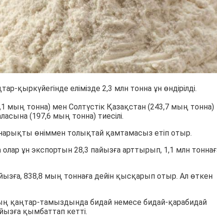
р-қыркүйегінде елімізде 2,3 млн тонна ұн өндірілді.
,1 мың тонна) мен Солтүстік Қазақстан (243,7 мың тонна)
сына (197,6 мың тонна) тиесілі.
і нарықты өніммен толықтай қамтамасыз етіп отыр.
лар ұн экспортын 28,3 пайызға арттырып, 1,1 млн тоннағ
пайызға, 838,8 мың тоннаға дейін қысқарып отыр. Ал өткен
ң қаңтар-тамыздында бидай немесе бидай-қарабидай
йызға қымбаттап кетті.