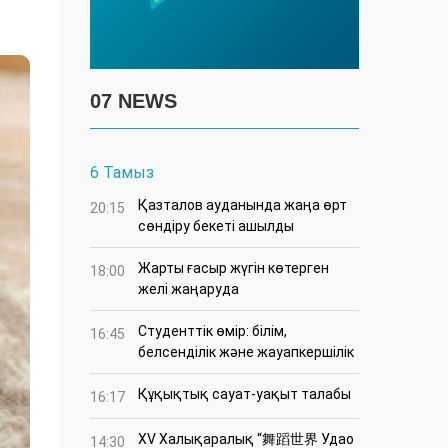
07 NEWS
6 Тамыз
Қазталов ауданында жаңа өрт
20:15
сөндіру бекеті ашылды
Жарты ғасыр жүгін көтерген
18:00
желі жаңаруда
Студенттік өмір: білім,
16:45
белсенділік және жауапкершілік
Құқықтық сауат-уақыт талабы
16:17
XV Халықаралық “舞蹈世界 Удао
14:30