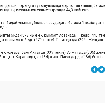
да ішкі нарықта тұтынушыларға арналған ұнның бағас
1 жылдың қазанымен салыстырғанда 44,3 пайызға
ы бидай ұнының бөлшек саудадағы бағасы 1 келісі үшін 
рады.
пты бидай ұнының ең қымбат Астанада (1 келісі 447 теңг
ң арзаны Ақтөбеде (279 теңге), Павлодарда (292), Жезқазғ
е ең жоғары баға Ақтауда (335 теңге), Алматыда (306) жән
5 теңге), Қарағандыда (184) және Павлодарда (186) белгілен