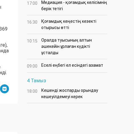
Медиация - қоғамдық келісімнің
17:00
ы
берік тетігі
Қоғамдық кеңестің кезекті
16:30
отырысы өтті
369
Оралда туысының алтын
10:15
е),
әшекейін ұрлаған күдікті
анда
ұсталды
Еселі еңбегі ел есіндегі азамат
09:00
е
ді.
4 Тамыз
Кешенді жоспарды орындау
18:00
кешеуілдемеуі керек