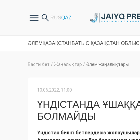
ӘЛЕМ
ҚАЗАҚСТАН
БАТЫС ҚАЗАҚСТАН ОБЛЫ
Басты бет
/
Жаңалықтар
/
Әлем жаңалықтары
10.06.2022, 11:00
ҮНДІСТАНДА ҰШАҚҚ
БОЛМАЙДЫ
Үндістан билігі бетпердесіз жолаушыла