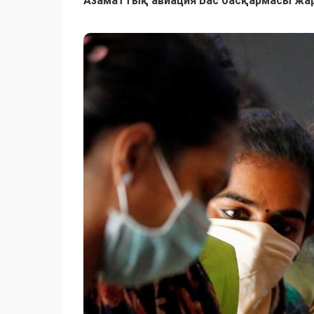
Азаматтық авиация Бас басқармасы жар