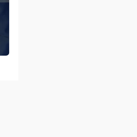
мен
гін