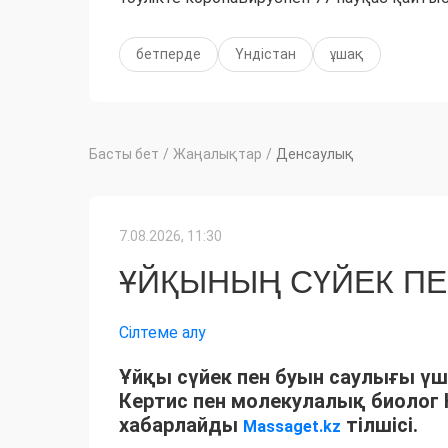
бетперде
Үндістан
ұшақ
Басты бет
/
Жаңалықтар
/
Денсаулық
7.08.2026, 11:30
ҰЙҚЫНЫҢ СҮЙЕК ПЕ
Сілтеме алу
Ұйқы сүйек пен буын саулығы үш
Кертис пен молекулалық биолог К
хабарлайды
тілшісі.
Massaget.kz