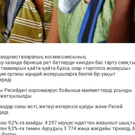
гі ведомствоаралық космиссиясының
шу кезінде бірнеше рет бетперде киюден бас тарту сияқт
аттамаларын қайта-қайта бұзса, олар «тәртіпсіз жолаушы»
я органы мұндай жолаушыларға белгілі бір уақыт
реді.
бы Ресейдегі коронавирус бойынша мәліметтерді ұсынды.
а жатқызылды.
ндар саны өсті, жетеуі өзгеріссіз қалды және Ресей
еді.
ы 9,2%-ға азайды. 4 297 науқас індеттен жазылып шықты
 9,3%-ға төмен. Аурудың 3 774 жаңа жағдайы тіркелді, б
с болды.