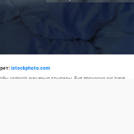
урет:
istockphoto.com
ойы үздіксіз жаңарып отырады. Бұл процеске екі түрлі
теобластар. Остеокластар ескі әрі зақымданған сүйек
ңаларын қалыптастырады.
ы: сүйек тіні бұзылуы көбіне күннің басында күшейсе, жаңа
үреді", - деді Кертис.
ғағымен, нақтырақ айтқанда, мелатонин гормоны бөлінуі
, түнде бөлінетін мелатонин остеокластардың белсенділі
ін.