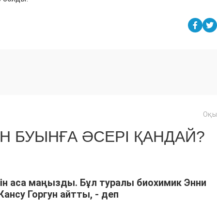
Оқы
Н БУЫНҒА ӘСЕРІ ҚАНДАЙ?
ін аса маңызды. Бұл туралы биохимик Энни
ансу Горгун айтты, - деп