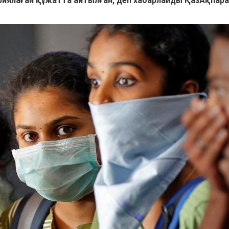
иялаған құжатта айтылған, деп хабарлайды ҚазАқпара