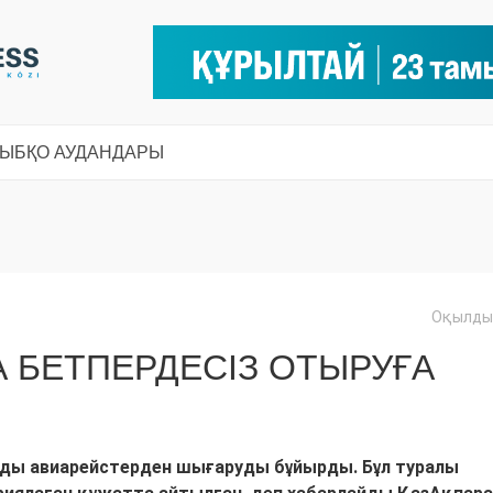
СЫ
БҚО АУДАНДАРЫ
Оқылды:
А БЕТПЕРДЕСІЗ ОТЫРУҒА
рды авиарейстерден шығаруды бұйырды. Бұл туралы