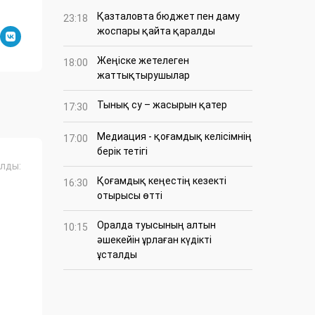
Қазталовта бюджет пен даму
23:18
жоспары қайта қаралды
Жеңіске жетелеген
18:00
жаттықтырушылар
Тынық су – жасырын қатер
17:30
Медиация - қоғамдық келісімнің
17:00
берік тетігі
лды:
Қоғамдық кеңестің кезекті
16:30
отырысы өтті
Оралда туысының алтын
10:15
әшекейін ұрлаған күдікті
ұсталды