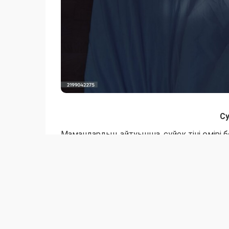
С
Мамандардың айтуынша, сүйек тіні өмірі б
жасуша жауап береді: остеокластар мен ос
жасушаларын жояды, ал остеобластар жа
"Бұл цикл тәулік ішіндегі ырғаққа бағынад
сүйек тіні түзілуі күннің соңында белсенді ж
Мамандар бұл процестің барлығы ұйқы ыр
байланысты екенін айтты. Олардың сөзінше
тежеп, сүйек тіні бұзылуын баяулатуы мүмк