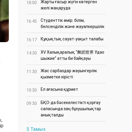
Жарты ғасыр жүгін көтерген
18:00
желі жаңаруда
Студенттік өмір: білім,
16:45
белсенділік және жауапкершілік
Құқықтық сауат-уақыт талабы
16:17
XV Халықаралық “舞蹈世界 Удао
14:30
шыжие” атты би байқауы
ы
Жас сарбаздар жауынгерлік
11:30
қызметке кірісті
Ел ағасына құрмет
10:30
БҚО-да бәсекелестікті қорғау
09:30
саласында заң бұзушылықтар
анықталды
,
ір
5 Тамыз