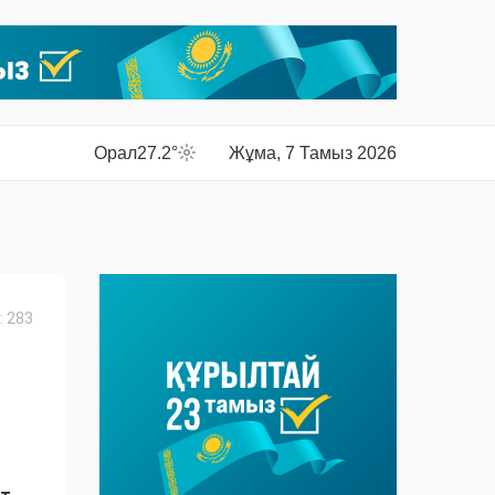
Орал
27.2°
Жұма, 7 Тамыз 2026
 283