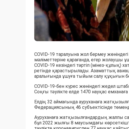
COVID-19 таралуына жол бермеу жөнінде
мәліметтеріне қарағанда, егер жолаушы ұ
COVID-19 кезіндегі тәртіп (мінез-құлық) х
ретінде қарастырылады. Азаматтық авиаци
аралығында ұшуға тыйым салу құқығын бе
COVID-19-бен күрес жөніндегі жедел шта
Соңғы тәулікте елде 1470 науқас емханағ
Елдің 32 аймағында ауруханаға жатқызылға
Федерациясының 46 субъектісінде төменд
Ауруханаға жатқызылғандардың жалпы сан
бұл 2022 жылғы 8 маусымдағы көрсеткіштен
тәулікте коронавируспен 77 науқас қайты