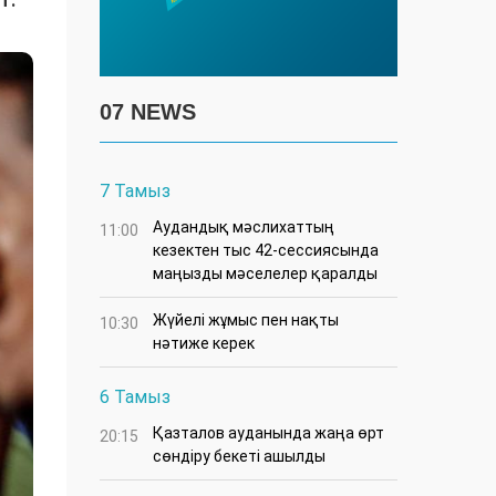
т.
07 NEWS
7 Тамыз
Аудандық мәслихаттың
11:00
кезектен тыс 42-сессиясында
маңызды мәселелер қаралды
Жүйелі жұмыс пен нақты
10:30
нәтиже керек
6 Тамыз
Қазталов ауданында жаңа өрт
20:15
сөндіру бекеті ашылды