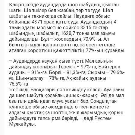
Қазіргі кезде аудандарда шөп шабудың қызған
шағы. Шөпшілер бел жазбай, тер төгуде. Шөп
шабатын техника да сайлы. Науқанға облыс
бойынша 4371 орақ қатысуда. Аудандардың 4
тамыздағы мәліметіне сәйкес 3315 гектар
шабындық шабылып, 1628,7 тонна мал азығы
дайындалды. Бұл – жоспардың 70,9%-ы. Ал
былтырғыдан қалған шөпті қоса есептегенде
аталған көрсеткіш қажеттіліктің 77%-ын құрайды.
– Аудандарда науқан қыза түсті. Мал азығын
дайындау жоспарын Теректі – 97%-ға, Бәйтерек
ауданы – 91%-ға, Бөрлі – 81,3%-ға, Сырым – 79,6%-
ға, Шыңғырлау – 78%-ға, Ақжайық ауданы –
76,5%-ға
жеткізді. Басқалары сәл кейіндеу келеді. Ауа райы
да шөп шабуға қолайлы, ашық-жарық. Әлі де мал
азығын дайындап алуға уақыт бар. Сондықтан
күні кеше облыс әкімдігінде өткен кеңесте
алдағы қыстаққа шөптің жыл жарымдық қорын
дайындауға тапсырма берілді, – деді Рүстем
Мүлкәйұлы.