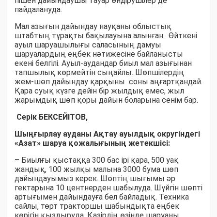
пішен дайындаушы тауар өндірушілер де
пайдалануда.
Мал азығын дайындау науқаны облыстық
штабтың тұрақты бақылауына алынған. Өйткені
ауыл шаруашылығы саласының дамуы
шаруалардың еңбек нәтижесіне байланысты
екені белгілі. Ауыл-аудандар биыл мал азығынан
тапшылық көрмейтін сыңайлы. Шөпшілердің
жем-шөп дайындау қарқыны соны аңғартқандай.
Қара суық күзге дейін бір жылдық емес, жыл
жарымдық шөп қоры дайын боларына сенім бар.
Серік БЕКСЕЙІТОВ,
Шыңғырлау ауданы Ақтау ауылдық округіндегі
«Азат» шаруа қожалығының жетекшісі:
– Биылғы қыстаққа 300 бас ірі қара, 500 уақ
жандық, 100 жылқы малына 3000 бума шөп
дайындауымыз керек. Шөптің шығымы әр
гектарына 10 центнерден шабылуда. Шүйгін шөпті
артығымен дайындауға бел байладық. Техника
сайлы, төрт тракторшы шабындықта еңбек
көрігін қыздыруда. Қазірдің өзінде шаруаны