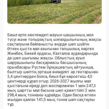
Биыл ерте көктемдегі жауын-шашынның мол
түсуі және топырақтың ылғалдылығының жақсы
сақталуына байланысты өңірде шөп шүйгін.
Өткен қыста мал азығынан тапшылық көрген
Жәнібек, Бөкей ордасы, Казталов аудандарында
да шөп шығымы жақсы. Облыстық ауыл
шаруашылығы басқармасы басшысының
орынбасары Рүстем Зұлқашевтың айтуынша,
былтыр шөптің орташа өнімділігі әр гектарынан
3,4 центнерден болса, биыл бұл көрсеткіш 4,5
центнерді құрап отыр. 2026-2027 жылғы мал
қыстағына кіреді деп жоспарланған 1 млн 247,3
мың шартты мал басына шөп қажеттілігі 2 млн
298,4 мың тоннаны құрайды. Одан басқа өткен
жылдан қалған 141,5 мың тонна шөп сақтаулы
тұр.