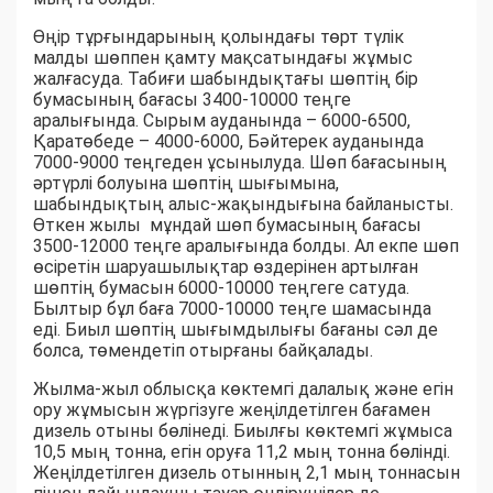
Өңір тұрғындарының қолындағы төрт түлік
малды шөппен қамту мақсатындағы жұмыс
жалғасуда. Табиғи шабындықтағы шөптің бір
бумасының бағасы 3400-10000 теңге
аралығында. Сырым ауданында – 6000-6500,
Қаратөбеде – 4000-6000, Бәйтерек ауданында
7000-9000 теңгеден ұсынылуда. Шөп бағасының
әртүрлі болуына шөптің шығымына,
шабындықтың алыс-жақындығына байланысты.
Өткен жылы мұндай шөп бумасының бағасы
3500-12000 теңге аралығында болды. Ал екпе шөп
өсіретін шаруашылықтар өздерінен артылған
шөптің бумасын 6000-10000 теңгеге сатуда.
Былтыр бұл баға 7000-10000 теңге шамасында
еді. Биыл шөптің шығымдылығы бағаны сәл де
болса, төмендетіп отырғаны байқалады.
Жылма-жыл облысқа көктемгі далалық және егін
ору жұмысын жүргізуге жеңілдетілген бағамен
дизель отыны бөлінеді. Биылғы көктемгі жұмыса
10,5 мың тонна, егін оруға 11,2 мың тонна бөлінді.
Жеңілдетілген дизель отынның 2,1 мың тоннасын