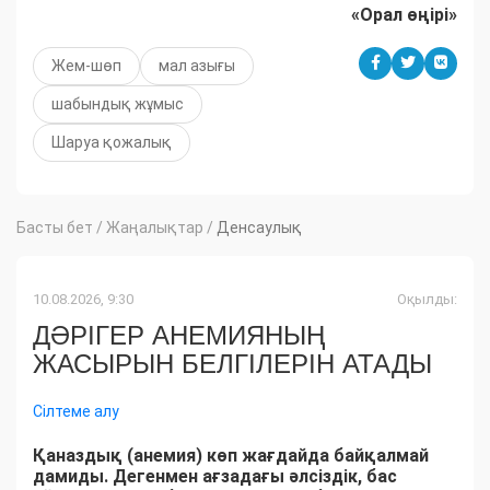
«Орал өңірі»
Жем-шөп
мал азығы
шабындық жұмыс
Шаруа қожалық
Басты бет
/
Жаңалықтар
/
Денсаулық
10.08.2026, 9:30
Оқылды:
ДӘРІГЕР АНЕМИЯНЫҢ
ЖАСЫРЫН БЕЛГІЛЕРІН АТАДЫ
Сілтеме алу
Қаназдық (анемия) көп жағдайда байқалмай
дамиды. Дегенмен ағзадағы әлсіздік, бас