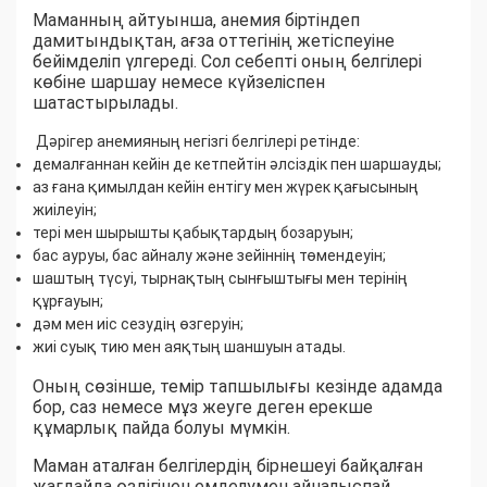
Маманның айтуынша, анемия біртіндеп
дамитындықтан, ағза оттегінің жетіспеуіне
бейімделіп үлгереді. Сол себепті оның белгілері
көбіне шаршау немесе күйзеліспен
шатастырылады.
Дәрігер анемияның негізгі белгілері ретінде:
демалғаннан кейін де кетпейтін әлсіздік пен шаршауды;
аз ғана қимылдан кейін ентігу мен жүрек қағысының
жиілеуін;
тері мен шырышты қабықтардың бозаруын;
бас ауруы, бас айналу және зейіннің төмендеуін;
шаштың түсуі, тырнақтың сынғыштығы мен терінің
құрғауын;
дәм мен иіс сезудің өзгеруін;
жиі суық тию мен аяқтың шаншуын атады.
Оның сөзінше, темір тапшылығы кезінде адамда
бор, саз немесе мұз жеуге деген ерекше
құмарлық пайда болуы мүмкін.
Маман аталған белгілердің бірнешеуі байқалған
жағдайда өздігінен емделумен айналыспай,