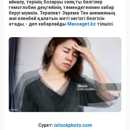
айналу, терінің бозаруы сияқты белгілер
гемоглобин деңгейінің төмендегенінен хабар
беруі мүмкін. Терапевт Зарема Тен анемияның
жиі еленбей қалатын жеті негізгі белгісін
атады
,
- деп хабарлайды
Massaget.kz
тілшісі.
Сурет:
istockphoto.com