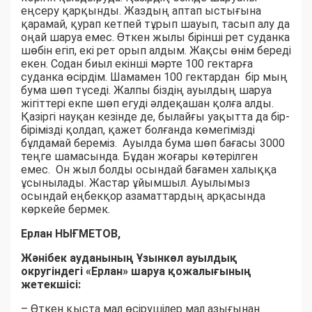
еңсеру қарқынды. Жаздың аптап ыстығына
қарамай, қурап кетпей тұрып шауып, тасып алу да
оңай шаруа емес. Өткен жылы бірінші рет суданка
шөбін егіп, екі рет орып алдым. Жақсы өнім береді
екен. Содан биыл екінші мәрте 100 гектарға
суданка өсірдім. Шамамен 100 гектардан бір мың
бума шөп түседі. Жалпы біздің ауылдың шаруа
жігіттері екпе шөп егуді әлдеқашан қолға алды.
Қазіргі науқан кезінде де, былайғы уақытта да бір-
бірімізді қолдап, қажет болғанда көмегімізді
бұлдамай береміз. Ауылда бума шөп бағасы 3000
теңге шамасында. Бұдан жоғары көтерілген
емес. Он жыл болды осындай бағамен халыққа
ұсынылады. Жастар ұйымшыл. Ауылымыз
осындай еңбекқор азаматтардың арқасында
көркейе бермек.
Ерлан НЫҒМЕТОВ,
Жәнібек ауданының Ұзынкөл ауылдық
округіндегі «Ерлан» шаруа қожалығының
жетекшісі:
– Өткен қыста мал өсірушілер мал азығынан