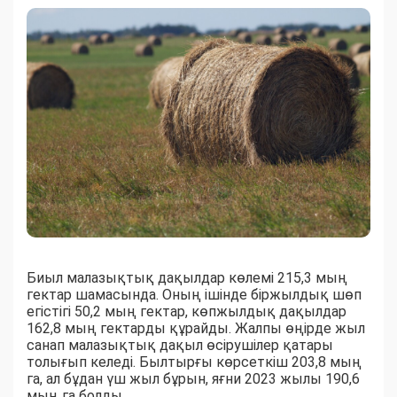
Биыл малазықтық дақылдар көлемі 215,3 мың
гектар шамасында. Оның ішінде біржылдық шөп
егістігі 50,2 мың гектар, көпжылдық дақылдар
162,8 мың гектарды құрайды. Жалпы өңірде жыл
санап малазықтық дақыл өсірушілер қатары
толығып келеді. Былтырғы көрсеткіш 203,8 мың
га, ал бұдан үш жыл бұрын, яғни 2023 жылы 190,6
мың га болды.