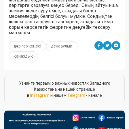
дәрігерге қаралуға кеңес береді. Оның айтуынша,
анемия жеке ауру емес, ағзадағы басқа
мәселелердің белгісі болуы мүмкін. Сондықтан
жалпы қан талдауын тапсырып, ағзадағы темір
қорын көрсететін ферритин деңгейін тексеру
маңызды.
дәрігер кеңесі
денсаулық
қаназдық
Узнайте первым о важных новостях Западного
Казахстана на нашей странице
в
Instagram
и нашем
Telegram
- канале