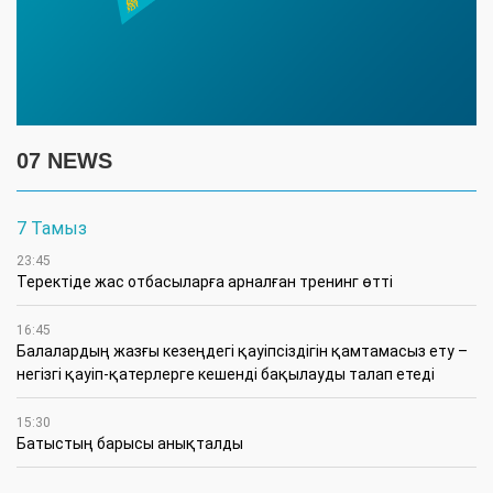
07 NEWS
7 Тамыз
23:45
​Теректіде жас отбасыларға арналған тренинг өтті
16:45
Балалардың жазғы кезеңдегі қауіпсіздігін қамтамасыз ету –
негізгі қауіп-қатерлерге кешенді бақылауды талап етеді
15:30
Батыстың барысы анықталды
12:30