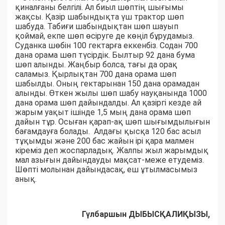
қиналғаны белгілі. Ал биыл шөптің шығымы
жақсы. Қазір шабындықта үш трактор шөп
шабуда. Табиғи шабындықтан шөп шауып
қоймай, екпе шөп өсіруге де көңіл бұрудамыз.
Суданка шөбін 100 гектарға еккенбіз. Содан 700
дана орама шөп түсірдік. Былтыр 92 дана бума
шөп алынды. Жаңбыр болса, тағы да орақ
саламыз. Қырлықтан 700 дана орама шөп
шабылды. Оның гектарынан 150 дана орамадан
алынды. Өткен жылы шөп шабу науқанында 1000
дана орама шөп дайындалды. Ал қазіргі кезде ай
жарым уақыт ішінде 1,5 мың дана орама шөп
дайын тұр. Осыған қарап-ақ шөп шығымдылығын
бағамдауға болады. Алдағы қысқа 120 бас асыл
тұқымды және 200 бас жайын ірі қара малмен
кіреміз деп жоспарладық. Жалпы жыл жарымдық
мал азығын дайындауды мақсат-меже етудеміз.
Шөпті молынан дайындасақ, еш ұтылмасымыз
анық.
Гүлбаршын ДЫБЫСҚАЛИҚЫЗЫ,