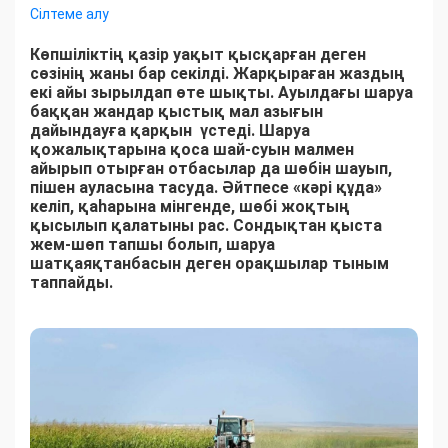
Сілтеме алу
Көпшіліктің қазір уақыт қысқарған деген
сөзінің жаны бар секілді. Жарқыраған жаздың
екі айы зырылдап өте шықты. Ауылдағы шаруа
баққан жандар қыстық мал азығын
дайындауға қарқын үстеді. Шаруа
қожалықтарына қоса шай-суын малмен
айырып отырған отбасылар да шөбін шауып,
пішен ауласына тасуда. Әйтпесе «кәрі құда»
келіп, қаһарына мінгенде, шөбі жоқтың
қысылып қалатыны рас. Сондықтан қыста
жем-шөп тапшы болып, шаруа
шатқаяқтанбасын деген орақшылар тыным
таппайды.