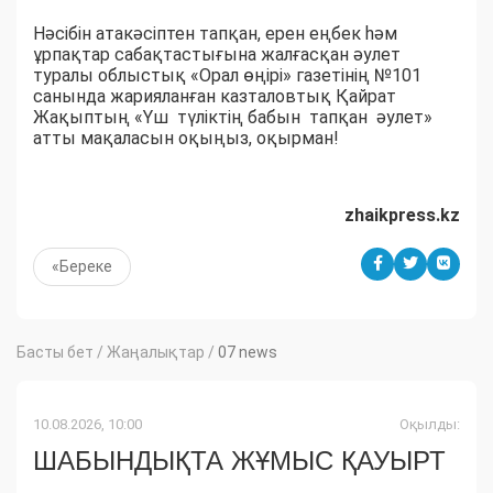
Нәсібін атакәсіптен тапқан, ерен еңбек һәм
ұрпақтар сабақтастығына жалғасқан әулет
туралы облыстық «Орал өңірі» газетінің №101
санында жарияланған казталовтық Қайрат
Жақыптың «Үш түліктің бабын тапқан әулет»
атты мақаласын оқыңыз, оқырман!
zhaikpress.kz
«Береке
Басты бет
/
Жаңалықтар
/
07 news
10.08.2026, 10:00
Оқылды:
ШАБЫНДЫҚТА ЖҰМЫС ҚАУЫРТ