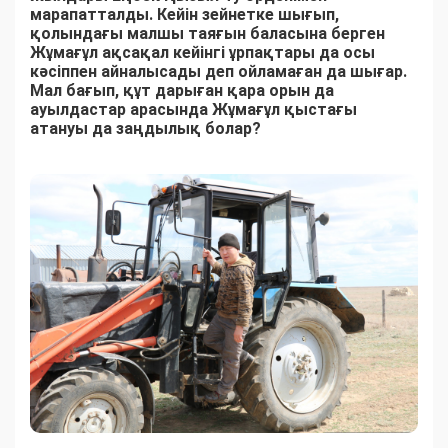
марапатталды. Кейін зейнетке шығып,
қолындағы малшы таяғын баласына берген
Жұмағұл ақсақал кейінгі ұрпақтары да осы
кәсіппен айналысады деп ойламаған да шығар.
Мал бағып, құт дарыған қара орын да
ауылдастар арасында Жұмағұл қыстағы
атануы да заңдылық болар?