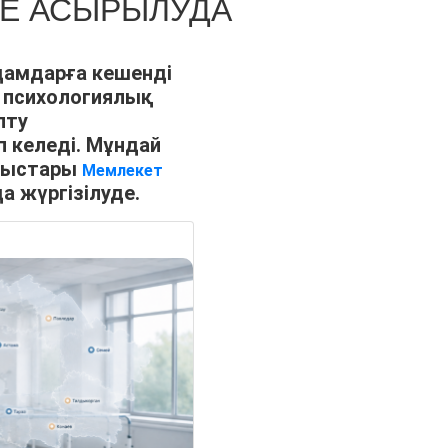
КЕ АСЫРЫЛУДА
дамдарға кешенді
 психологиялық
лту
 келеді. Мұндай
мыстары
Мемлекет
 жүргізілуде.