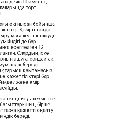
ына дейін Шымкент,
лаларында төрт
.
ағы екі нысан бойынша
жатыр. Қазіргі таңда
ыру мәселесі шешілуде,
мкіндігі де бар.
ынға есептелген 12
ланған. Олардың іске
рнын ашуға, сондай-ақ
үмкіндік береді.
дықтармен қамтамасыз
ше қажеттіліктері бар
ейімдеу және өмір
асайды.
сін кеңейту әлеуметтік
бағыттарының біріне
аттарға қажетті оңалту
індік береді.