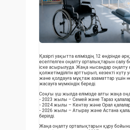
Қазіргі уақытта еліміздің 12 өңірінде ә
есептелген оңалту орталықтарын салу
іске асырылуда. Жаңа нысандар оңалту 
қолжетімділігін арттырып, кезекті күту
және қолдауға мұқтаж азаматтар үшін 
жасауға мүмкіндік береді.
Соңғы үш жылда елімізде алты жаңа оң
- 2023 жылы – Семей және Тараз қалала
- 2024 жылы – Кентау және Орал қалала
- 2026 жылы – Атырау және Астана қала
берілді.
Жаңа оңалту орталықтарын құру бойын