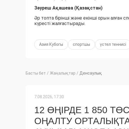
Зәуреш Ақашева (Қазақстан)
Әр топта бірінші және екінші орын алған 
күресті жалғастырады.
Азия Кубогы
спортшы
үстел теннисі
Басты бет
/
Жаңалықтар
/
Денсаулық
7.08.2026, 17:30
12 ӨҢІРДЕ 1 850 
ОҢАЛТУ ОРТАЛЫҚТ