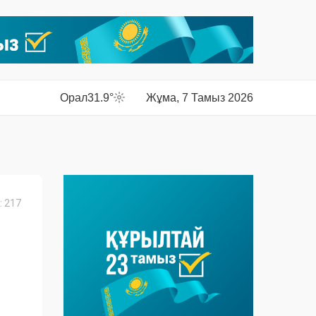
Орал
31.9°
Жұма, 7 Тамыз 2026
 217