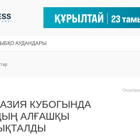
СЫ
БҚО АУДАНДАРЫ
тар
Оқылды:
 АЗИЯ КУБОГЫНДА
ДЫҢ АЛҒАШҚЫ
ЫҚТАЛДЫ