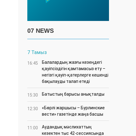
07 NEWS
7 Тамыз
Балалардың жазғы кезеңдегі
16:45
қауіпсіздігін қамтамасыз ету –
негізгі қауіп-қатерлерге кешенді
бақылауды талап етеді
Батыстың барысы анықталды
15:30
«Бөрлі жаршысы – Бурлинские
12:30
вести» газетінде жаңа басшы
Аудандық мәслихаттың
11:00
кезектен тыс 42-сессиясында