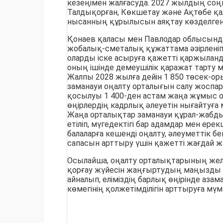
кезеңімен жалғасуда. 2027 жылдың соң
Талдықорған, Көкшетау және Ақтөбе қа
нысанның құрылысын аяқтау көзделген
Қонаев қаласы мен Павлодар облысынд
жобалық-сметалық құжаттама әзірленіп 
оларды іске асыруға қажетті қаржыланд
оның ішінде демеушілік қаражат тарту мү
Жалпы 2028 жылға дейін 1 850 төсек-ор
заманауи оңалту орталығын салу жоспар
қосылуы 1 400-ден астам жаңа жұмыс о
өңірлердің кадрлық әлеуетін нығайтуға м
Жаңа орталықтар заманауи құрал-жаб
етіліп, мүгедектігі бар адамдар мен ерек
балаларға кешенді оңалту, әлеуметтік б
сапасын арттыру үшін қажетті жағдай ж
Осылайша, оңалту орталықтарының желі
қорғау жүйесін жаңғыртудың маңызды 
айналып, еліміздің барлық өңірінде азам
көмегінің қолжетімділігін арттыруға мүмк