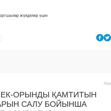
спортшылар жүлделер үшін
Оқы
ТӨСЕК-ОРЫНДЫ ҚАМТИТЫН
АРЫН САЛУ БОЙЫНША