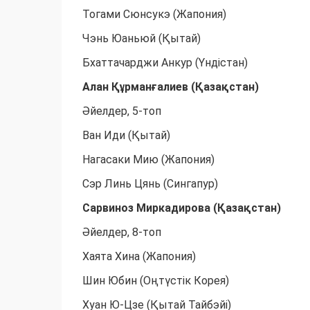
Тогами Сюнсукэ (Жапония)
Чэнь Юаньюй (Қытай)
Бхаттачарджи Анкур (Үндістан)
Алан Құрманғалиев (Қазақстан)
Әйелдер, 5-топ
Ван Иди (Қытай)
Нагасаки Мию (Жапония)
Сэр Линь Цянь (Сингапур)
Сарвиноз Миркадирова (Қазақстан)
Әйелдер, 8-топ
Хаята Хина (Жапония)
Шин Юбин (Оңтүстік Корея)
Хуан Ю-Цзе (Қытай Тайбэйі)