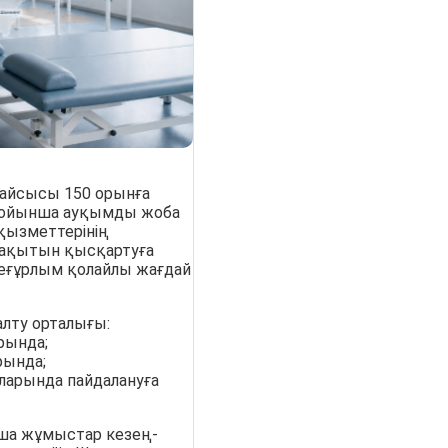
рқайсысы 150 орынға
 бойынша ауқымды жоба
қызметтерінің
 уақытын қысқартуға
неғұрлым қолайлы жағдай
алту орталығы:
рында;
рында;
ларында пайдалануға
ша жұмыстар кезең-