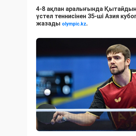
4-8 ақпан аралығында Қытайдың
үстел теннисінен 35-ші Азия кубог
жазады
.
olympic.kz