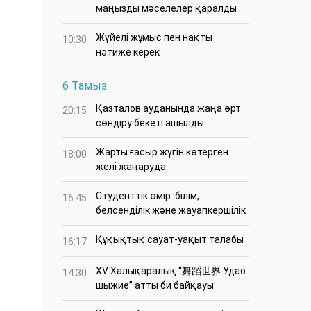
маңызды мәселелер қаралды
Жүйелі жұмыс пен нақты
10:30
нәтиже керек
6 Тамыз
Қазталов ауданында жаңа өрт
20:15
сөндіру бекеті ашылды
Жарты ғасыр жүгін көтерген
18:00
желі жаңаруда
Студенттік өмір: білім,
16:45
белсенділік және жауапкершілік
Құқықтық сауат-уақыт талабы
16:17
XV Халықаралық “舞蹈世界 Удао
14:30
шыжие” атты би байқауы