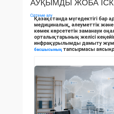
АУҚЫМДЫ ЖОБА ІС
Сілтеме алу
Қазақстанда мүгедектігі бар а
медициналық, әлеуметтік және
көмек көрсететін заманауи оңа
орталықтарының желісі кеңейіп
инфрақұрылымды дамыту жұ
тапсырмасы аясында
басшысының