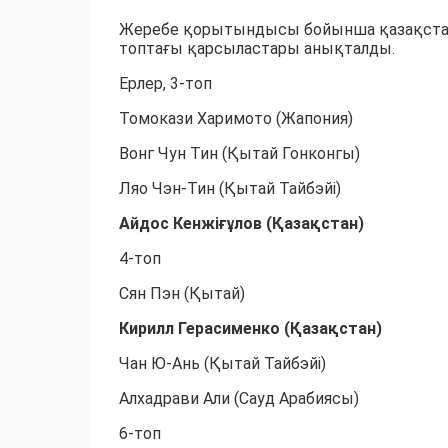
Жеребе қорытындысы бойынша қазақст
топтағы қарсыластары анықталды.
Ерлер, 3-топ
Томокази Харимото (Жапония)
Вонг Чун Тин (Қытай Гонконгы)
Ляо Чэн-Тин (Қытай Тайбэйі)
Айдос Кенжіғұлов (Қазақстан)
4-топ
Сян Пэн (Қытай)
Кирилл Герасименко (Қазақстан)
Чан Ю-Ань (Қытай Тайбэйі)
Алхадрави Али (Сауд Арабиясы)
6-топ