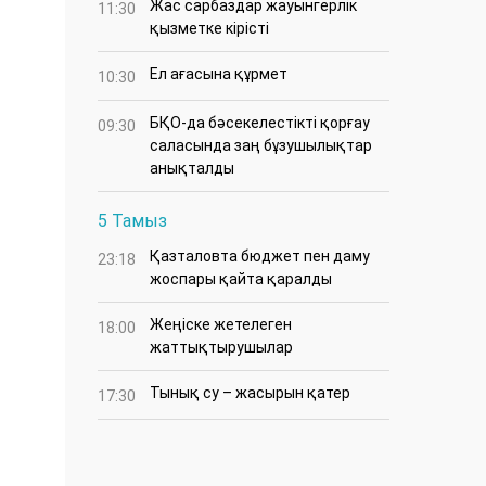
Жас сарбаздар жауынгерлік
11:30
қызметке кірісті
Ел ағасына құрмет
10:30
БҚО-да бәсекелестікті қорғау
09:30
саласында заң бұзушылықтар
анықталды
5 Тамыз
Қазталовта бюджет пен даму
23:18
жоспары қайта қаралды
Жеңіске жетелеген
18:00
жаттықтырушылар
Тынық су – жасырын қатер
17:30