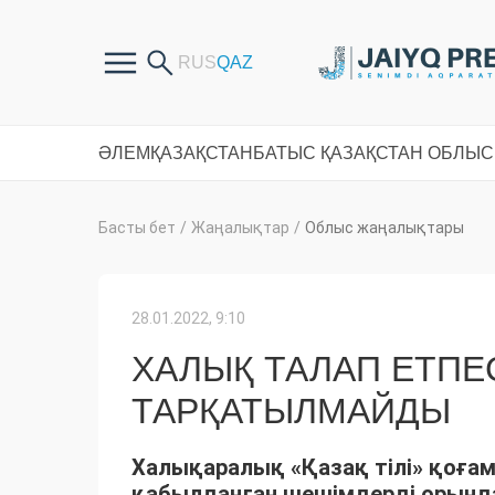
ӘЛЕМ
ҚАЗАҚСТАН
БАТЫС ҚАЗАҚСТАН ОБЛЫ
Басты бет
/
Жаңалықтар
/
Облыс жаңалықтары
28.01.2022, 9:10
ХАЛЫҚ ТАЛАП ЕТПЕСЕ
ТАРҚАТЫЛМАЙДЫ
Халықаралық «Қазақ тілі» қоғам
қабылданған шешімдерді орынд