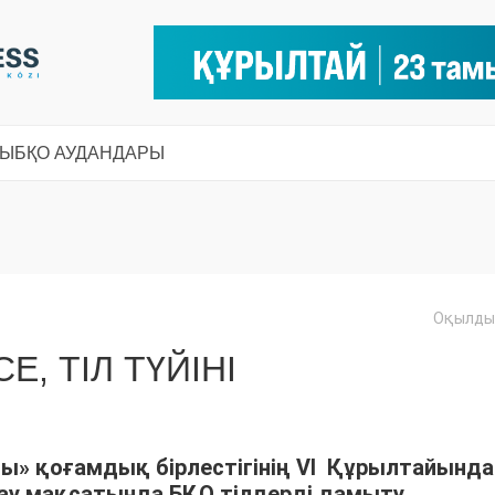
СЫ
БҚО АУДАНДАРЫ
Оқылды:
, ТІЛ ТҮЙІНІ
ы» қоғамдық бірлестігінің VI Құрылтайында
ау мақсатында БҚО тілдерді дамыту