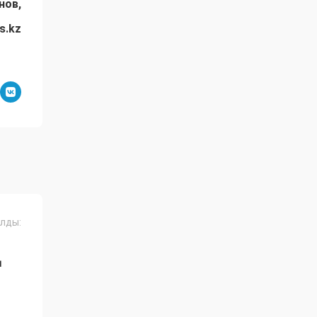
нов,
s.kz
лды:
Ң