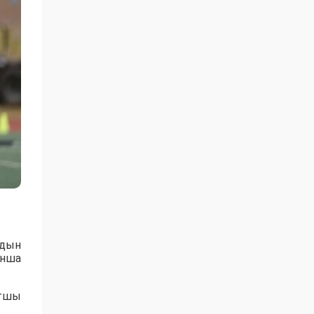
рдын
ынша
ртшы