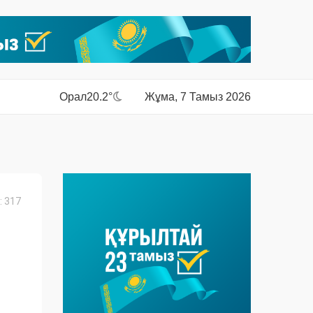
Орал
20.2°
Жұма, 7 Тамыз 2026
 317