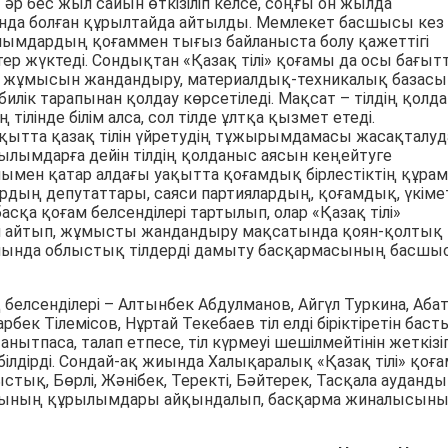
 әр бес жыл сайын өткізіліп келсе, соңғы он жылда
сында болған құрылтайда айтылды. Мемлекет басшысы кез
рылымдардың қоғаммен тығыз байланыста болу қажеттігі
ер жүктеді. Сондықтан «Қазақ тілі» қоғамы да осы бағыт
ың жұмысын жандандыру, материалдық-техникалық базасы
илік тарапынан қолдау көрсетіледі. Мақсат – тілдің қолд
ілінде білім алса, сол тілде ұлтқа қызмет етеді.
ақытта қазақ тілін үйретудің тұжырымдамасы жасақталуд
ылымдарға дейін тілдің қолданыс аясын кеңейтуге
ымен қатар алдағы уақытта қоғамдық бірлестіктің құра
рдың депутаттары, саяси партиялардың, қоғамдық, үкіме
сқа қоғам белсенділері тартылып, олар «Қазақ тілі»
рін айтып, жұмысты жандандыру мақсатында қоян-қолтық
ді жиында облыстық тілдерді дамыту басқармасының басш
белсенділері – Алтынбек Абдулманов, Айгүл Туркина, Аба
к Тілемісов, Нұртай Текебаев тіл елді біріктіретін баст
ытпаса, талап етпесе, тіл күрмеуі шешілмейтінін жеткізіп
білдірді. Сондай-ақ жиында Халықаралық «Қазақ тілі» қоғ
стық, Бөрлі, Жәнібек, Теректі, Бәйтерек, Тасқала ауданд
ының құрылымдары айқындалып, басқарма жиналысын