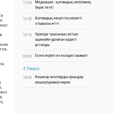
Медиация - қоғамдық келісімнің
17:00
берік тетігі
та
Қоғамдық кеңестің кезекті
16:30
н
отырысы өтті
аныс
Оралда туысының алтын
а.
10:15
әшекейін ұрлаған күдікті
мына
ұсталды
ттік
Еселі еңбегі ел есіндегі азамат
09:00
ысы
4 Тамыз
Кешенді жоспарды орындау
т
18:00
ы
кешеуілдемеуі керек
,
амы»
ық
ың