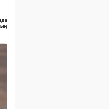
нда
ның