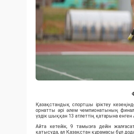
Қазақстандық спортшы іріктеу кезеңінд
орнатты әрі әлем чемпионатының фина
үздік шыққан 13 атлеттің қатарына енген
Айта кетейік, 9 тамызға дейін жалға
қатысуда, ал Қазақстан құрамасы бұл дода