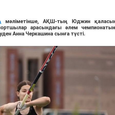
мәліметінше, АҚШ-тың Юджин қаласы
ң
спортшылар арасындағы әлем чемпионаты
уден Анна Черкашина сынға түсті.