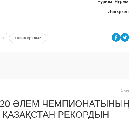
Нұрым Нұрма
zhaikpres
Ұлт
халықаралық
Оқы
U20 ӘЛЕМ ЧЕМПИОНАТЫНЫ
 ҚАЗАҚСТАН РЕКОРДЫН