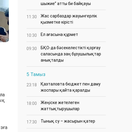
шыжие” атты би байқауы
Жас сарбаздар жауынгерлік
11:30
қызметке кірісті
Ел ағасына құрмет
10:30
БҚО-да бәсекелестікті қорғау
09:30
саласында заң бұзушылықтар
анықталды
5 Тамыз
Қазталовта бюджет пен даму
23:18
жоспары қайта қаралды
ла
ық
Жеңіске жетелеген
18:00
жаттықтырушылар
Тынық су – жасырын қатер
17:30
ызға