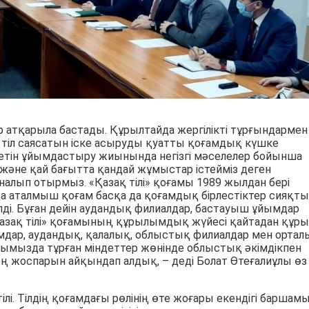
р атқарыла бастады. Құрылтайда жергілікті тұрғындармен
к тіл саясатын іске асыруды қуатты қоғамдық күшке
зілетін ұйымдастыру жиынында негізгі мәселелер бойынша
әне қай бағытта қандай жұмыстар істейміз деген
налып отырмыз. «Қазақ тілі» қоғамы 1989 жылдан бері
да аталмыш қоғам басқа да қоғамдық бірлестіктер сияқты
і. Бұған дейін аудандық филиалдар, бастауыш ұйымдар
«Қазақ тілі» қоғамының құрылымдық жүйесі қайтадан құры
мдар, аудандық, қалалық, облыстық филиалдар мен ортал
дымызда тұрған міндеттер жөнінде облыстық әкімдікпен
ң жоспарын айқындап алдық, – деді Болат Өтеғалиұлы өз
лі. Тілдің қоғамдағы рөлінің өте жоғары екендігі баршам