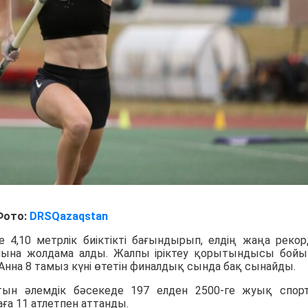
Фото:
DRSQazaqstan
е 4,10 метрлік биіктікті бағындырып, елдің жаңа реко
лына жолдама алды. Жалпы іріктеу қорытындысы бой
 Анна 8 тамыз күні өтетін финалдық сында бақ сынайды.
сатын әлемдік бәсекеде 197 елден 2500-ге жуық спо
ға 11 атлетпен аттанды.