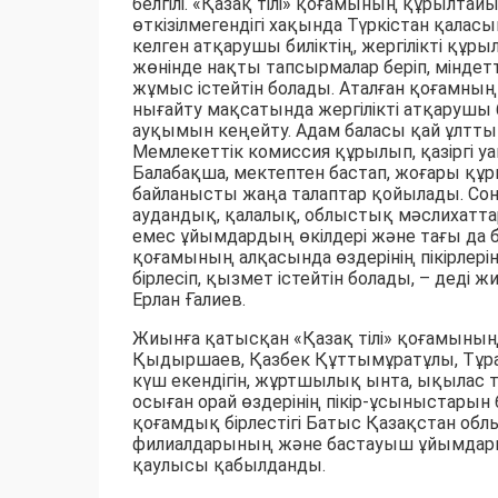
белгілі. «Қазақ тілі» қоғамының құрылтайы
өткізілмегендігі хақында Түркістан қала
келген атқарушы биліктің, жергілікті құ
жөнінде нақты тапсырмалар беріп, міндетт
жұмыс істейтін болады. Аталған қоғамн
нығайту мақсатында жергілікті атқарушы б
ауқымын кеңейту. Адам баласы қай ұлттың т
Мемлекеттік комиссия құрылып, қазіргі у
Балабақша, мектептен бастап, жоғары құр
байланысты жаңа талаптар қойылады. Сон
аудандық, қалалық, облыстық мәслихатта
емес ұйымдардың өкілдері және тағы да ба
қоғамының алқасында өздерінің пікірле
бірлесіп, қызмет істейтін болады, – де
Ерлан Ғалиев.
Жиынға қатысқан «Қазақ тілі» қоғамының 
Қыдыршаев, Қазбек Құттымұратұлы, Тұрарбе
күш екендігін, жұртшылық ынта, ықылас тан
осыған орай өздерінің пікір-ұсыныстарын 
қоғамдық бірлестігі Батыс Қазақстан облы
филиалдарының және бастауыш ұйымдар
қаулысы қабылданды.