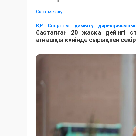
Сілтеме алу
ҚР Спортты дамыту дирекциясыны
басталған 20 жасқа дейінгі 
алғашқы күнінде сырықпен секір