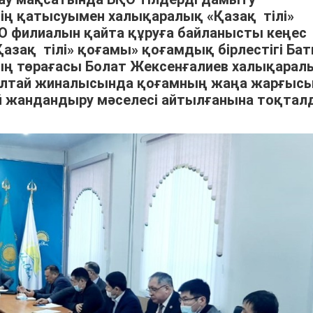
нің қатысуымен халықаралық «Қазақ тілі»
ҚО филиалын қайта құруға байланысты кеңес
Қазақ тілі» қоғамы» қоғамдық бірлестігі Ба
ң төрағасы Болат Жексенғалиев халықарал
рылтай жиналысында қоғамның жаңа жарғыс
 жандандыру мәселесі айтылғанына тоқтал