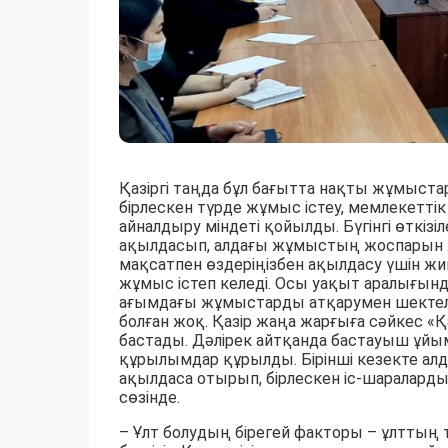
Қазіргі таңда бұл бағытта нақты жұмыста
бірлескен түрде жұмыс істеу, мемлекетті
айналдыру міндеті қойылды. Бүгінгі өткі
ақылдасып, алдағы жұмыстың жоспарын ж
мақсатпен өздеріңізбен ақылдасу үшін жи
жұмыс істеп келеді. Осы уақыт аралығын
ағымдағы жұмыстарды атқарумен шектелд
болған жоқ. Қазір жаңа жарғыға сәйкес 
бастады. Дәлірек айтқанда бастауыш ұйы
құрылымдар құрылды. Бірінші кезекте ал
ақылдаса отырып, бірлескен іс-шараларды
сөзінде.
– Ұлт болудың бірегей факторы – ұлттың ті