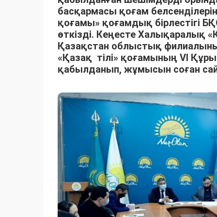
басқармасы қоғам белсенділері
қоғамы» қоғамдық бірлестігі Б
өткізді. Кеңесте Халықаралық «
Қазақстан облыстық филиалыны
«Қазақ тілі» қоғамының VI Құ
қабылданып, жұмысын соған сай