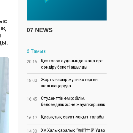
тыс
ық
07 NEWS
ы
ды.
6 Тамыз
Қазталов ауданында жаңа өрт
20:15
сөндіру бекеті ашылды
Жарты ғасыр жүгін көтерген
18:00
желі жаңаруда
Студенттік өмір: білім,
16:45
белсенділік және жауапкершілік
Құқықтық сауат-уақыт талабы
16:17
XV Халықаралық “舞蹈世界 Удао
14:30