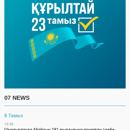
07 NEWS
8 Тамыз
10:30
Шыңғырлауда Абайдың 181 жылдығына арналған әдеби-