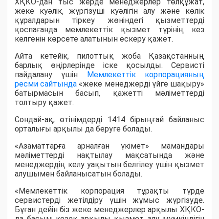
ХҚКО-дан тыс жерде менеджерлер төлқұжат,
жеке куәлік, жүргізуші куәлігін алу және көлік
құралдарын тіркеу жөніндегі қызметтерді
қоспағанда мемлекеттік қызмет түрінің кез
келгенін көрсете алатынын ескеру қажет.
Айта кетейік, пилоттық жоба Қазақстанның
барлық өңірлерінде іске қосылды. Сервисті
пайдалану үшін
Мемлекеттік корпорацияның
ресми сайтында
«жеке менеджерді үйге шақыру»
батырмасын басып, қажетті мәліметтерді
толтыру қажет.
Сондай-ақ, өтінімдерді 1414 бірыңғай байланыс
орталығы арқылы да беруге болады.
«Азаматтарға арналған үкімет» мамандары
мәліметтерді нақтылау мақсатында және
менеджердің келу уақытын белгілеу үшін қызмет
алушымен байланысатын болады.
«Мемлекеттік корпорация тұрақты түрде
сервистерді жетілдіру үшін жұмыс жүргізуде.
Бұған дейін біз жеке менеджерлер арқылы ХҚКО-
да басым кезек арқылы қызмет алу мүмкіндігін