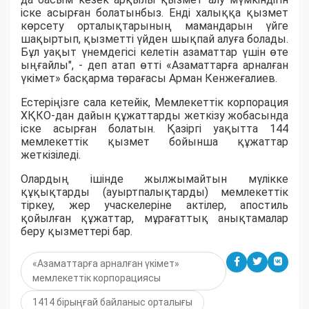
іске асырған болатынбыз. Енді халыққа қызмет
көрсету орталықтарының мамандарын үйге
шақыртып, қызметті үйден шықпай алуға болады.
Бұл уақыт үнемдегісі келетін азаматтар үшін өте
ыңғайлы"
, - деп атап өтті
«Азаматтарға арналған
үкімет» басқарма төрағасы Арман Кенжеғалиев.
Естеріңізге сала кетейік, Мемлекеттік корпорация
ХҚКО-дан дайын құжаттарды жеткізу жобасында
іске асырған болатын. Қазіргі уақытта 144
мемлекеттік қызмет бойынша құжаттар
жеткізіледі.
Олардың ішінде жылжымайтын мүлікке
құқықтарды (ауыртпалықтарды) мемлекеттік
тіркеу, жер учаскелеріне актілер, апостиль
қойылған құжаттар, мұрағаттық анықтамалар
беру қызметтері бар.
«Азаматтарға арналған үкімет»
мемлекеттік корпорациясы
1414 бірыңғай байланыс орталығы