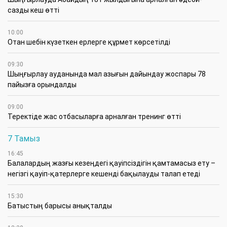
сазды кеш өтті
10:00
Отан шебін күзеткен ерлерге құрмет көрсетілді
09:30
​Шыңғырлау ауданында мал азығын дайындау жоспары 78
пайызға орындалды
09:00
​Теректіде жас отбасыларға арналған тренинг өтті
7 Тамыз
16:45
Балалардың жазғы кезеңдегі қауіпсіздігін қамтамасыз ету –
негізгі қауіп-қатерлерге кешенді бақылауды талап етеді
15:30
Батыстың барысы анықталды