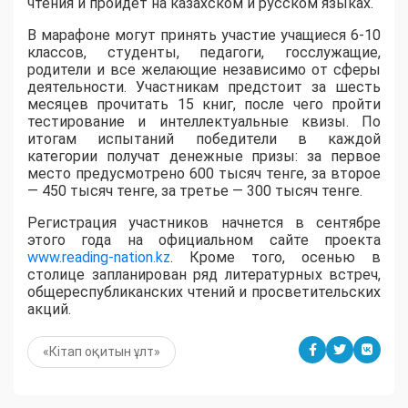
чтения и пройдет на казахском и русском языках.
В марафоне могут принять участие учащиеся 6-10
классов, студенты, педагоги, госслужащие,
родители и все желающие независимо от сферы
деятельности. Участникам предстоит за шесть
месяцев прочитать 15 книг, после чего пройти
тестирование и интеллектуальные квизы. По
итогам испытаний победители в каждой
категории получат денежные призы: за первое
место предусмотрено 600 тысяч тенге, за второе
— 450 тысяч тенге, за третье — 300 тысяч тенге.
Регистрация участников начнется в сентябре
этого года на официальном сайте проекта
www.reading-nation.kz
. Кроме того, осенью в
столице запланирован ряд литературных встреч,
общереспубликанских чтений и просветительских
акций.
«Кітап оқитын ұлт»