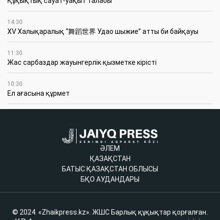
Құқықтық сауат-уақыт талабы
14:30
XV Халықаралық “舞蹈世界 Удао шыжие” атты би байқауы
11:30
Жас сарбаздар жауынгерлік қызметке кірісті
10:30
Ел ағасына құрмет
ӘЛЕМ
ҚАЗАҚСТАН
БАТЫС ҚАЗАҚСТАН ОБЛЫСЫ
БҚО АУДАНДАРЫ
© 2024. «Zhaikpress.kz». ЖШС Барлық құқықтар қорғалған.