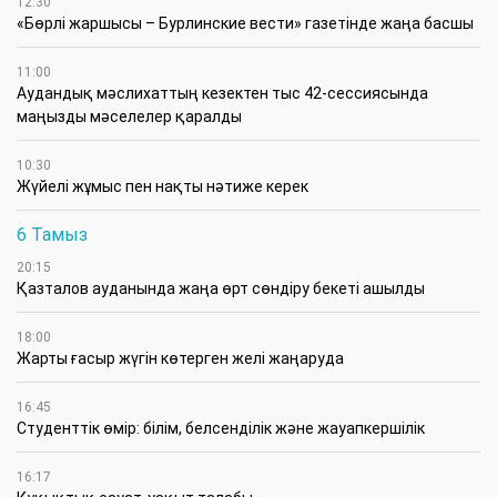
12:30
«Бөрлі жаршысы – Бурлинские вести» газетінде жаңа басшы
11:00
Аудандық мәслихаттың кезектен тыс 42-сессиясында
маңызды мәселелер қаралды
10:30
Жүйелі жұмыс пен нақты нәтиже керек
6 Тамыз
20:15
Қазталов ауданында жаңа өрт сөндіру бекеті ашылды
18:00
Жарты ғасыр жүгін көтерген желі жаңаруда
16:45
Студенттік өмір: білім, белсенділік және жауапкершілік
16:17