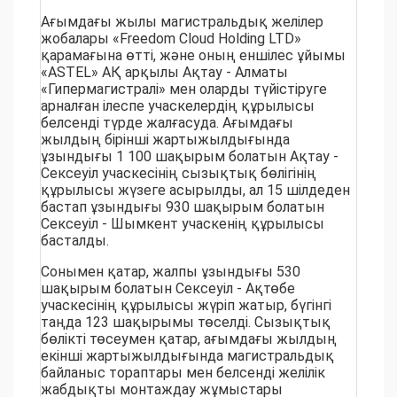
Ағымдағы жылы магистральдық желілер
жобалары «Freedom Cloud Holding LTD»
қарамағына өтті, және оның еншілес ұйымы
«ASTEL» АҚ арқылы Ақтау - Алматы
«Гипермагистралі» мен оларды түйістіруге
арналған ілеспе учаскелердің құрылысы
белсенді түрде жалғасуда. Ағымдағы
жылдың бірінші жартыжылдығында
ұзындығы 1 100 шақырым болатын Ақтау -
Сексеуіл учаскесінің сызықтық бөлігінің
құрылысы жүзеге асырылды, ал 15 шілдеден
бастап ұзындығы 930 шақырым болатын
Сексеуіл - Шымкент учаскенің құрылысы
басталды.
Сонымен қатар, жалпы ұзындығы 530
шақырым болатын Сексеуіл - Ақтөбе
учаскесінің құрылысы жүріп жатыр, бүгінгі
таңда 123 шақырымы төселді. Сызықтық
бөлікті төсеумен қатар, ағымдағы жылдың
екінші жартыжылдығында магистральдық
байланыс тораптары мен белсенді желілік
жабдықты монтаждау жұмыстары