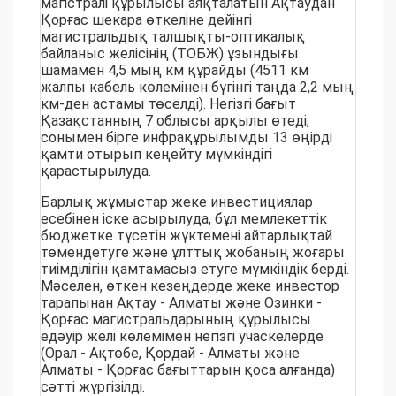
магістралі құрылысы аяқталатын Ақтаудан
Қорғас шекара өткеліне дейінгі
магистральдық талшықты-оптикалық
байланыс желісінің (ТОБЖ) ұзындығы
шамамен 4,5 мың км құрайды (4511 км
жалпы кабель көлемінен бүгінгі таңда 2,2 мың
км-ден астамы төселді). Негізгі бағыт
Қазақстанның 7 облысы арқылы өтеді,
сонымен бірге инфрақұрылымды 13 өңірді
қамти отырып кеңейту мүмкіндігі
қарастырылуда.
Барлық жұмыстар жеке инвестициялар
есебінен іске асырылуда, бұл мемлекеттік
бюджетке түсетін жүктемені айтарлықтай
төмендетуге және ұлттық жобаның жоғары
тиімділігін қамтамасыз етуге мүмкіндік берді.
Мәселен, өткен кезеңдерде жеке инвестор
тарапынан Ақтау - Алматы және Озинки -
Қорғас магистральдарының құрылысы
едәуір желі көлемімен негізгі учаскелерде
(Орал - Ақтөбе, Қордай - Алматы және
Алматы - Қорғас бағыттарын қоса алғанда)
сәтті жүргізілді.