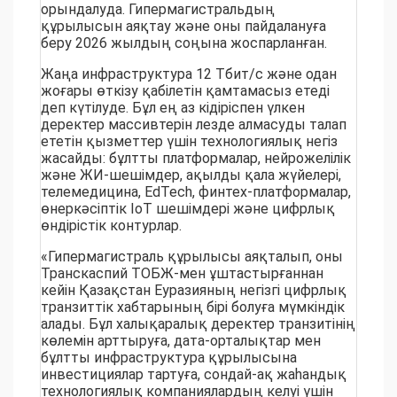
орындалуда. Гипермагистральдың
құрылысын аяқтау және оны пайдалануға
беру 2026 жылдың соңына жоспарланған.
Жаңа инфраструктура 12 Тбит/с және одан
жоғары өткізу қабілетін қамтамасыз етеді
деп күтілуде. Бұл ең аз кідіріспен үлкен
деректер массивтерін лезде алмасуды талап
ететін қызметтер үшін технологиялық негіз
жасайды: бұлтты платформалар, нейрожелілік
және ЖИ-шешімдер, ақылды қала жүйелері,
телемедицина, EdTech, финтех-платформалар,
өнеркәсіптік IoT шешімдері және цифрлық
өндірістік контурлар.
«Гипермагистраль құрылысы аяқталып, оны
Транскаспий ТОБЖ-мен ұштастырғаннан
кейін Қазақстан Еуразияның негізгі цифрлық
транзиттік хабтарының бірі болуға мүмкіндік
алады. Бұл халықаралық деректер транзитінің
көлемін арттыруға, дата-орталықтар мен
бұлтты инфраструктура құрылысына
инвестициялар тартуға, сондай-ақ жаһандық
технологиялық компаниялардың келуі үшін