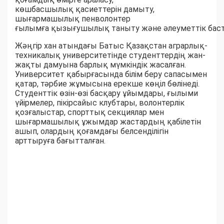
көшбасшылық қасиеттерін дамыту,
шығармашылық пенволонтер
ғылымға қызығушылық таныту және әлеуметтік баста
Жәңгір хан атындағы Батыс Қазақстан аграрлық-
техникалық университетінде студенттердің жан-
жақты дамуына барлық мүмкіндік жасалған.
Университет қабырғасында білім беру сапасымен
қатар, тәрбие жұмысына ерекше көңіл бөлінеді.
Студенттік өзін-өзі басқару ұйымдары, ғылыми
үйірмелер, пікірсайыс клубтары, волонтерлік
қозғалыстар, спорттық секциялар мен
шығармашылық ұжымдар жастардың қабілетін
ашып, олардың қоғамдағы белсенділігін
арттыруға бағытталған.