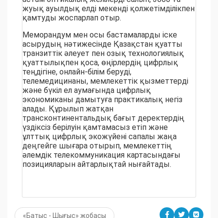
жуық ауылдық елді мекенді қолжетімділікпен
қамтуды жоспарлап отыр.
Меморандум мен осы бастамаларды іске
асырудың нәтижесінде Қазақстан қуатты
транзиттік әлеует пен озық технологиялық
қуаттылықпен қоса, өңірлердің цифрлық
теңдігіне, онлайн-білім беруді,
телемедицинаны, мемлекеттік қызметтерді
және бүкіл ел аумағында цифрлық
экономиканы дамытуға практикалық негіз
алады. Құрылып жатқан
трансконтинентальдық бағыт деректердің
үздіксіз берілуін қамтамасыз етіп және
ұлттық цифрлық экожүйені сапалы жаңа
деңгейге шығара отырып, мемлекеттің
әлемдік телекоммуникация картасындағы
позицияларын айтарлықтай нығайтады.
«Батыс - Шығыс» жобасы