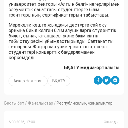
университет ректоры «Алтын белгі» иегерлері мен
әлеуметтік санаттағы студенттерге білім
гранттарының сертификаттарын табыстады.
Мерекелік кеште жылдағы дәстүрге сай оқу
орнына биыл келген білім алушыларға студенттік
билет, сынақ кітапшасы және білім кілтін
табыстау рәсімі ұйымдастырылды. Салтанатты
іс-шараны Жәңгір хан университетінің өнерлі
студенттері концерттік бағдарламамен
көркемдеді.
БҚАТУ медиа-орталығы
Аскар Наметов
БҚАТУ
Басты бет
/
Жаңалықтар
/
Республикалық жаңалықтар
6.08.2026, 17:00
Оқылды: