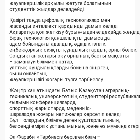
жауапкершілік арқылы жетуге болатынын
студенттік жылдар дәлелдейді.
Қазіргі таңда цифрлық технологиялар мен
жасанды интеллект қарқынды дамып келеді.
Ақпаратқа қол жеткізу бұрынғыдан әлдеқайда жеңілде
Бірақ технология қаншалықты дамыса да,
адам бойындағы адалдық, әділдік, ізгілік,
еңбекқорлық сияқты құндылықтардың орны бөлек.
Сондықтан жоғары оқу орнының басты мақсаты
– заманауи біліммен қатар,
ұлттық құндылықтарды бойына сіңірген,
сыни ойлайтын,
жауапкершілігі жоғары тұлға тәрбиелеу.
Жәңгір хан атындағы Батыс Қазақстан аграрлық-
техникалық университетінің студенттері республика
ғылыми конференцияларда,
спорттық жарыстарда, мәдени іс-
шараларда жоғары нәтижелер көрсетіп келеді.
Бұл – олардың білімге деген құштарлығының,
белсенді өмірлік ұстанымының және өз мүмкіндіктерін
Әл-Фараби: «Тәрбиесіз берілген білім –