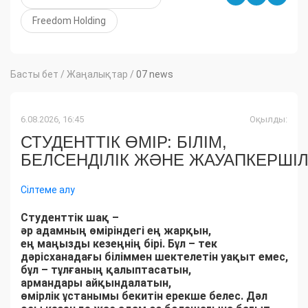
Freedom Holding
Басты бет
/
Жаңалықтар
/
07 news
6.08.2026, 16:45
Оқылды:
СТУДЕНТТІК ӨМІР: БІЛІМ,
БЕЛСЕНДІЛІК ЖӘНЕ ЖАУАПКЕРШІЛ
Сілтеме алу
Студенттік
шақ
–
әр
адамның
өміріндегі
ең
жарқын
,
ең
маңызды
кезеңн
ің
бірі
.
Бұл
– тек
дәрісханадағы
біліммен
шектелетін
уақыт
емес
,
бұл
–
тұлғаның
қалыптасатын
,
армандары
айқындалатын
,
өмірлік
ұстанымы
бекитін
ерекше
белес.
Дәл