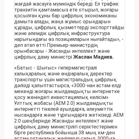
жағдай жасауға мүмкіндік береді. Ел трафик
транзитін қамтамасыз ете отырып, жоғары
қосылған құны бар цифрлық экономиканы
дамыта алады, жаңа жұмыс орындарын
құрады, цифрлық қызметтерді экспорттайды
және әлемдік цифрлық инфраструктура
нарығындағы өз позицияларын нығайтады», -
деп атап өтті Премьер-министрдің
орынбасары - Жасанды интеллект және
цифрлық даму министрі
Жаслан Мәдиев.
«Батыс - Шығыс» гипермагистралі
халықаралық және өңіраралық деректер
транспорты үшін магистральдық цифрлық
дәлізді қалыптастырса, «3000-нан астам елді
мекенді жоғары жылдамдықты интернетке
қосу жөніндегі инвестициялық келісім»
Ұлттық жобасы (АЕМ 2.0) жылдамдықты
интернетті тікелей ауылдарға, әлеуметтік
нысандарға және тұрғындарға жеткізеді. АЕМ
2.0 шеңберінде Жасанды интеллект және
цифрлық даму министрлігі серіктестерімен
бірге республика бойынша 38 мың км-ден
астам оптикалық желілерді салып, 3000-ға