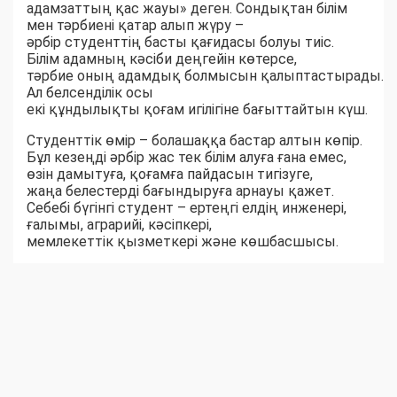
адамзаттың қас жауы» деген. Сондықтан білім
мен тәрбиені қатар алып жүру –
әрбір студенттің басты қағидасы болуы тиіс.
Білім адамның кәсіби деңгейін көтерсе,
тәрбие оның адамдық болмысын қалыптастырады.
Ал белсенділік осы
екі құндылықты қоғам игілігіне бағыттайтын күш.
Студенттік өмір – болашаққа бастар алтын көпір.
Бұл кезеңді әрбір жас тек білім алуға ғана емес,
өзін дамытуға, қоғамға пайдасын тигізуге,
жаңа белестерді бағындыруға арнауы қажет.
Себебі бүгінгі студент – ертеңгі елдің инженері,
ғалымы, аграрийі, кәсіпкері,
мемлекеттік қызметкері және көшбасшысы.
Жәңгір хан атындағы Батыс Қазақстан аграрлық-
техникалық университеті әрбір студенттің кәсіби
білім алып қана қоймай, жоғары мәдениетті,
азаматтық жауапкершілігі мол, отаншыл әрі
бәсекеге қабілетті тұлға болып қалыптасуына
барлық жағдай жасап келеді.
Өйткені университеттің ең басты жетістігі –