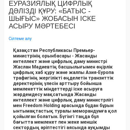
ЕУРАЗИЯЛЫҚ ЦИФРЛЫҚ
ДӘЛІЗДІ ҚҰРУ: «БАТЫС -
ШЫҒЫС» ЖОБАСЫН ІСКЕ
АСЫРУ МӘРТЕБЕСІ
Сілтеме алу
Қазақстан Республикасы Премьер-
министрінің орынбасары - Жасанды
интеллект және цифрлық даму министрі
Жаслан Мәдиевтің басшылығымен өңірлік
цифрлық хаб құру және жалпы Азия-Еуропа
трафигінің жергілікті өңделетін транзиттік
деректерінің үлесін арттыру бойынша
мемлекеттік міндеттерді іске асыруға
жәрдемдесу мақсатында Жасанды
интеллект және цифрлық даму министрлігі
мен Freedom Holding арасында бұдан бұрын
ынтымақтастық туралы меморандумға қол
қойылған болатын. Бүгінгі таңда бұл
бағытта мемлекет пен жеке меншік
сектордың әріптестігі аясында ауқымды