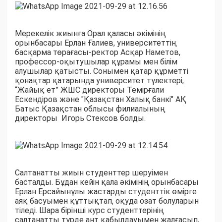
Мерекелік жиынға Орал қаласы әкімінің
орынбасары Ерлан Ғалиев, университеттің
басқарма төрағасы-ректор Асқар Наметов,
профессор-оқытушылар құрамы мен білім
алушылар қатысты. Сонымен қатар құрметті
қонақтар қатарында университет түлектері,
“Жайық ет” ЖШС директоры Темірғали
Ескендіров және "Қазақстан Халық банкі" АҚ
Батыс Қазақстан облысы филиалының
директоры Игорь Стексов болды.
Салтанатты жиын студенттер шеруімен
басталды. Бұдан кейін қала әкімінің орынбасары
Ерлан Ерсайынұлы жастарды студенттік өмірге
аяқ басуымен құттықтап, оқуда озат болуларын
тіледі. Шара бірінші курс студенттерінің
салтанатты түрде ант қабылдауымен жалғасып,