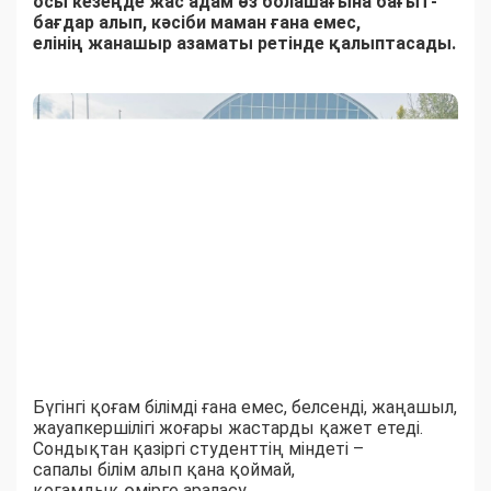
осы
кезеңде
жас
адам
өз
болашағына
бағыт-
бағдар
алып
,
кәсіби
маман
ғана
емес
,
елінің
жанашыр
азаматы
ретінде
қалыптасады
.
Бүгінгі қоғам білімді ғана емес, белсенді, жаңашыл,
жауапкершілігі жоғары жастарды қажет етеді.
Сондықтан қазіргі студенттің міндеті –
сапалы білім алып қана қоймай,
қоғамдық өмірге араласу,