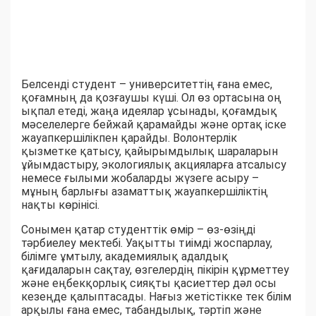
Белсенді студент – университеттің ғана емес,
қоғамның да қозғаушы күші. Ол өз ортасына оң
ықпал етеді, жаңа идеялар ұсынады, қоғамдық
мәселелерге бейжай қарамайды және ортақ іске
жауапкершілікпен қарайды. Волонтерлік
қызметке қатысу, қайырымдылық шараларын
ұйымдастыру, экологиялық акцияларға атсалысу
немесе ғылыми жобаларды жүзеге асыру –
мұның барлығы азаматтық жауапкершіліктің
нақты көрінісі.
Сонымен қатар студенттік өмір – өз-өзіңді
тәрбиелеу мектебі. Уақытты тиімді жоспарлау,
білімге ұмтылу, академиялық адалдық
қағидаларын сақтау, өзгелердің пікірін құрметтеу
және еңбекқорлық сияқты қасиеттер дәл осы
кезеңде қалыптасады. Нағыз жетістікке тек білім
арқылы ғана емес, табандылық, тәртіп және