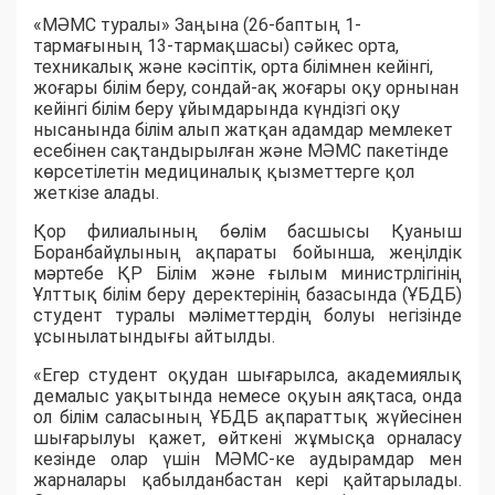
«МӘМС туралы» Заңына (26-баптың 1-
тармағының 13-тармақшасы) сәйкес орта,
техникалық және кәсіптік, орта білімнен кейінгі,
жоғары білім беру, сондай-ақ жоғары оқу орнынан
кейінгі білім беру ұйымдарында күндізгі оқу
нысанында білім алып жатқан адамдар мемлекет
есебінен сақтандырылған және МӘМС пакетінде
көрсетілетін медициналық қызметтерге қол
жеткізе алады.
Қор филиалының бөлім басшысы Қуаныш
Боранбайұлының ақпараты бойынша, жеңілдік
мәртебе ҚР Білім және ғылым министрлігінің
Ұлттық білім беру деректерінің базасында (ҰБДБ)
студент туралы мәліметтердің болуы негізінде
ұсынылатындығы айтылды.
«Егер студент оқудан шығарылса, академиялық
демалыс уақытында немесе оқуын аяқтаса, онда
ол білім саласының ҰБДБ ақпараттық жүйесінен
шығарылуы қажет, өйткені жұмысқа орналасу
кезінде олар үшін МӘМС-ке аудырамдар мен
жарналары қабылданбастан кері қайтарылады.