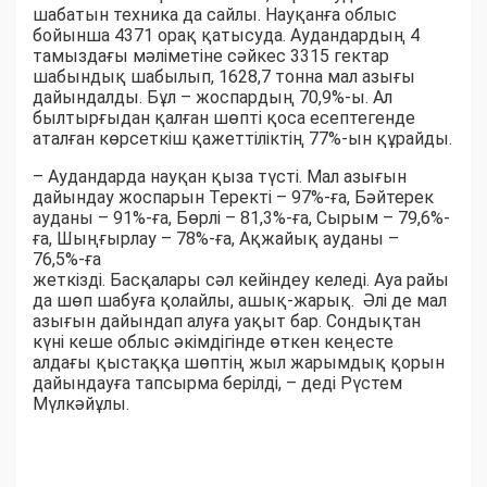
шабатын техника да сайлы. Науқанға облыс
бойынша 4371 орақ қатысуда. Аудандардың 4
тамыздағы мәліметіне сәйкес 3315 гектар
шабындық шабылып, 1628,7 тонна мал азығы
дайындалды. Бұл – жоспардың 70,9%-ы. Ал
былтырғыдан қалған шөпті қоса есептегенде
аталған көрсеткіш қажеттіліктің 77%-ын құрайды.
– Аудандарда науқан қыза түсті. Мал азығын
дайындау жоспарын Теректі – 97%-ға, Бәйтерек
ауданы – 91%-ға, Бөрлі – 81,3%-ға, Сырым – 79,6%-
ға, Шыңғырлау – 78%-ға, Ақжайық ауданы –
76,5%-ға
жеткізді. Басқалары сәл кейіндеу келеді. Ауа райы
да шөп шабуға қолайлы, ашық-жарық. Әлі де мал
азығын дайындап алуға уақыт бар. Сондықтан
күні кеше облыс әкімдігінде өткен кеңесте
алдағы қыстаққа шөптің жыл жарымдық қорын
дайындауға тапсырма берілді, – деді Рүстем
Мүлкәйұлы.