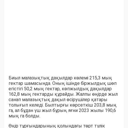
Биыл малазықтық дақылдар көлемі 215,3 мың
гектар шамасында. Оның ішінде біржылдық шөп
егістігі 50,2 мың гектар, көпжылдық дақылдар
162,8 мың гектарды құрайды. Жалпы өңірде жыл
санап малазықтық дақыл өсірушілер қатары
толығып келеді. Былтырғы көрсеткіш 203,8 мың
га, ал бұдан үш жыл бұрын, яғни 2023 жылы 190,6
мың га болды.
Өңір тұрғындарының қолындағы төрт түлік