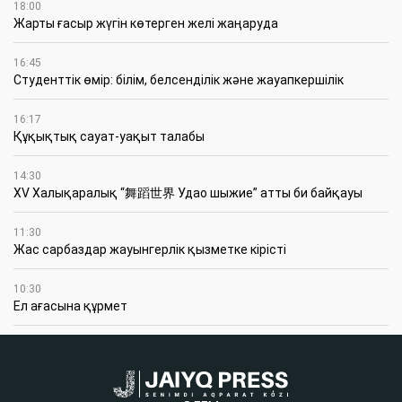
18:00
Жарты ғасыр жүгін көтерген желі жаңаруда
16:45
Студенттік өмір: білім, белсенділік және жауапкершілік
16:17
Құқықтық сауат-уақыт талабы
14:30
XV Халықаралық “舞蹈世界 Удао шыжие” атты би байқауы
11:30
Жас сарбаздар жауынгерлік қызметке кірісті
10:30
Ел ағасына құрмет