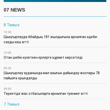
07 NEWS
8 Тамыз
10:30
Шыңғырлауда Абайдың 181 жылдығына арналған әдеби-
сазды кеш өтті
10:00
Отан шебін күзеткен ерлерге құрмет көрсетілді
09:30
​Шыңғырлау ауданында мал азығын дайындау жоспары 78
пайызға орындалды
09:00
​Теректіде жас отбасыларға арналған тренинг өтті
7 Тамыз