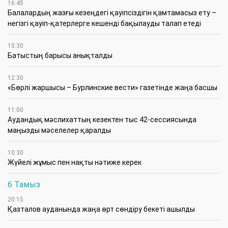
16:45
Балалардың жазғы кезеңдегі қауіпсіздігін қамтамасыз ету –
негізгі қауіп-қатерлерге кешенді бақылауды талап етеді
15:30
Батыстың барысы анықталды
12:30
«Бөрлі жаршысы – Бурлинские вести» газетінде жаңа басшы
11:00
Аудандық мәслихаттың кезектен тыс 42-сессиясында
маңызды мәселелер қаралды
10:30
Жүйелі жұмыс пен нақты нәтиже керек
6 Тамыз
20:15
Қазталов ауданында жаңа өрт сөндіру бекеті ашылды