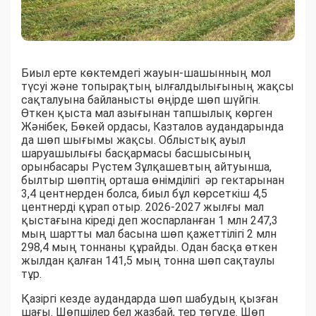
Биыл ерте көктемдегі жауын-шашынның мол
түсуі және топырақтың ылғалдылығының жақсы
сақталуына байланысты өңірде шөп шүйгін.
Өткен қыста мал азығынан тапшылық көрген
Жәнібек, Бөкей ордасы, Казталов аудандарында
да шөп шығымы жақсы. Облыстық ауыл
шаруашылығы басқармасы басшысының
орынбасары Рүстем Зұлқашевтың айтуынша,
былтыр шөптің орташа өнімділігі әр гектарынан
3,4 центнерден болса, биыл бұл көрсеткіш 4,5
центнерді құрап отыр. 2026-2027 жылғы мал
қыстағына кіреді деп жоспарланған 1 млн 247,3
мың шартты мал басына шөп қажеттілігі 2 млн
298,4 мың тоннаны құрайды. Одан басқа өткен
жылдан қалған 141,5 мың тонна шөп сақтаулы
тұр.
Қазіргі кезде аудандарда шөп шабудың қызған
шағы. Шөпшілер бел жазбай, тер төгуде. Шөп