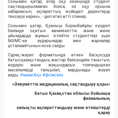
Сонымен қатар, егер оқу кезеңінде студент
сақтандырылмаған болса, ол оқу орнына
хабарласып, ақпараттық жүйедегі деректерді
тексеруі керек», - деп атап өтті спикер.
Сонымен қатар, Қуаныш Боранбайұлы күндізгі
бөлімде оқитын мемлекеттік және жеке
ұйымдарда жұмыс істейтін студенттері үшін
МӘМС-ке аударымдар мен жарналар
ұсталмайтынын еске салды.
Сұрақ-жауап форматында өткен басқосуда
батысқазақстандық жастар белсенділік танытып,
өздерін және жақындарын толғандырған
мәселелерді талқылап, мардымды жауап
алды.
#мәмсбқо #фсмсзко
«Әлеуметтік медициналық сақтандыру қоры»
Батыс Қазақстан облысы бойынша
филиалының
халықты ақпараттандыру және өтініштерді
қарау