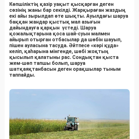
Көпшіліктің қазір уақыт қысқарған деген
сөзінің жаны бар секілді. Жарқыраған жаздың
екі айы зырылдап өте шықты. Ауылдағы шаруа
баққан жандар қыстық мал азығын
дайындауға қарқын үстеді. Шаруа
қожалықтарына қоса шай-суын малмен
айырып отырған отбасылар да шөбін шауып,
пішен ауласына тасуда. Әйтпесе «кәрі құда»
келіп, қаһарына мінгенде, шөбі жоқтың
қысылып қалатыны рас. Сондықтан қыста
жем-шөп тапшы болып, шаруа
шатқаяқтанбасын деген орақшылар тыным
таппайды.