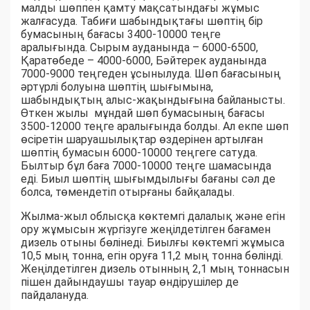
малды шөппен қамту мақсатындағы жұмыс
жалғасуда. Табиғи шабындықтағы шөптің бір
бумасының бағасы 3400-10000 теңге
аралығында. Сырым ауданында – 6000-6500,
Қаратөбеде – 4000-6000, Бәйтерек ауданында
7000-9000 теңгеден ұсынылуда. Шөп бағасының
әртүрлі болуына шөптің шығымына,
шабындықтың алыс-жақындығына байланысты.
Өткен жылы мұндай шөп бумасының бағасы
3500-12000 теңге аралығында болды. Ал екпе шөп
өсіретін шаруашылықтар өздерінен артылған
шөптің бумасын 6000-10000 теңгеге сатуда.
Былтыр бұл баға 7000-10000 теңге шамасында
еді. Биыл шөптің шығымдылығы бағаны сәл де
болса, төмендетіп отырғаны байқалады.
Жылма-жыл облысқа көктемгі далалық және егін
ору жұмысын жүргізуге жеңілдетілген бағамен
дизель отыны бөлінеді. Биылғы көктемгі жұмыса
10,5 мың тонна, егін оруға 11,2 мың тонна бөлінді.
Жеңілдетілген дизель отынның 2,1 мың тоннасын
пішен дайындаушы тауар өндірушілер де
пайдалануда.