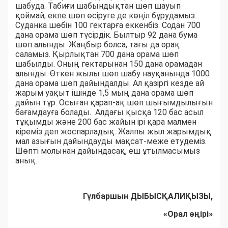
шабуда. Табиғи шабындықтан шөп шауып
қоймай, екпе шөп өсіруге де көңіл бұрудамыз.
Суданка шөбін 100 гектарға еккенбіз. Содан 700
дана орама шөп түсірдік. Былтыр 92 дана бума
шөп алынды. Жаңбыр болса, тағы да орақ
саламыз. Қырлықтан 700 дана орама шөп
шабылды. Оның гектарынан 150 дана орамадан
алынды. Өткен жылы шөп шабу науқанында 1000
дана орама шөп дайындалды. Ал қазіргі кезде ай
жарым уақыт ішінде 1,5 мың дана орама шөп
дайын тұр. Осыған қарап-ақ шөп шығымдылығын
бағамдауға болады. Алдағы қысқа 120 бас асыл
тұқымды және 200 бас жайын ірі қара малмен
кіреміз деп жоспарладық. Жалпы жыл жарымдық
мал азығын дайындауды мақсат-меже етудеміз.
Шөпті молынан дайындасақ, еш ұтылмасымыз
анық.
Гүлбаршын ДЫБЫСҚАЛИҚЫЗЫ,
«Орал өңірі»