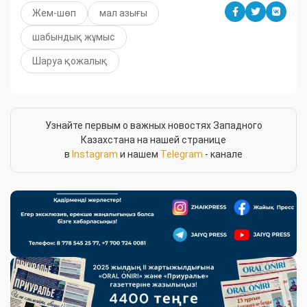
Жем-шөп
мал азығы
шабындық жұмыс
Шаруа қожалық
Узнайте первым о важных новостях Западного
Казахстана на нашей странице
в
Instagram
и нашем
Telegram
- канале