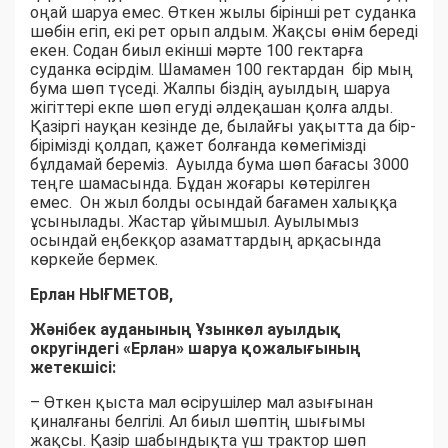
оңай шаруа емес. Өткен жылы бірінші рет суданка
шөбін егіп, екі рет орып алдым. Жақсы өнім береді
екен. Содан биыл екінші мәрте 100 гектарға
суданка өсірдім. Шамамен 100 гектардан бір мың
бума шөп түседі. Жалпы біздің ауылдың шаруа
жігіттері екпе шөп егуді әлдеқашан қолға алды.
Қазіргі науқан кезінде де, былайғы уақытта да бір-
бірімізді қолдап, қажет болғанда көмегімізді
бұлдамай береміз. Ауылда бума шөп бағасы 3000
теңге шамасында. Бұдан жоғары көтерілген
емес. Он жыл болды осындай бағамен халыққа
ұсынылады. Жастар ұйымшыл. Ауылымыз
осындай еңбекқор азаматтардың арқасында
көркейе бермек.
Ерлан НЫҒМЕТОВ,
Жәнібек ауданының Ұзынкөл ауылдық
округіндегі «Ерлан» шаруа қожалығының
жетекшісі:
– Өткен қыста мал өсірушілер мал азығынан
қиналғаны белгілі. Ал биыл шөптің шығымы
жақсы. Қазір шабындықта үш трактор шөп