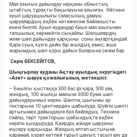
Мал азығын дайындау науқаны облыстық
штабтың тұрақты бақылауына алынған. Өйткені
ауыл шаруашылығы саласының дамуы
шаруалардың еңбек нәтижесіне байланысты
екені белгілі. Ауыл-аудандар биыл мал азығынан
тапшылық көрмейтін сыңайлы. Шөпшілердің
жем-шөп дайындау қарқыны соны аңғартқандай.
Қара суық күзге дейін бір жылдық емес, жыл
жарымдық шөп қоры дайын боларына сенім бар.
Серік БЕКСЕЙІТОВ,
Шыңғырлау ауданы Ақтау ауылдық округіндегі
«Азат» шаруа қожалығының жетекшісі:
– Биылғы қыстаққа 300 бас ірі қара, 500 уақ
жандық, 100 жылқы малына 3000 бума шөп
дайындауымыз керек. Шөптің шығымы әр
гектарына 10 центнерден шабылуда. Шүйгін шөпті
артығымен дайындауға бел байладық. Техника
сайлы, төрт тракторшы шабындықта еңбек
көрігін қыздыруда. Қазірдің өзінде шаруаны
еңсеру қарқынды. Жаздың аптап ыстығына
қарамай, қурап кетпей тұрып шауып, тасып алу да