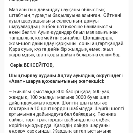
Мал азығын дайындау науқаны облыстық
штабтың тұрақты бақылауына алынған. Өйткені
ауыл шаруашылығы саласының дамуы
шаруалардың еңбек нәтижесіне байланысты
екені белгілі. Ауыл-аудандар биыл мал азығынан
тапшылық көрмейтін сыңайлы. Шөпшілердің
жем-шөп дайындау қарқыны соны аңғартқандай.
Қара суық күзге дейін бір жылдық емес, жыл
жарымдық шөп қоры дайын боларына сенім бар.
Серік БЕКСЕЙІТОВ,
Шыңғырлау ауданы Ақтау ауылдық округіндегі
«Азат» шаруа қожалығының жетекшісі:
– Биылғы қыстаққа 300 бас ірі қара, 500 уақ
жандық, 100 жылқы малына 3000 бума шөп
дайындауымыз керек. Шөптің шығымы әр
гектарына 10 центнерден шабылуда. Шүйгін шөпті
артығымен дайындауға бел байладық. Техника
сайлы, төрт тракторшы шабындықта еңбек
көрігін қыздыруда. Қазірдің өзінде шаруаны
еңсеру қарқынды. Жаздың аптап ыстығына