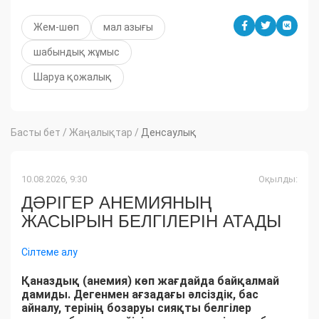
Жем-шөп
мал азығы
шабындық жұмыс
Шаруа қожалық
Басты бет
/
Жаңалықтар
/
Денсаулық
10.08.2026, 9:30
Оқылды:
ДӘРІГЕР АНЕМИЯНЫҢ
ЖАСЫРЫН БЕЛГІЛЕРІН АТАДЫ
Сілтеме алу
Қаназдық (анемия) көп жағдайда байқалмай
дамиды. Дегенмен ағзадағы әлсіздік, бас
айналу, терінің бозаруы сияқты белгілер