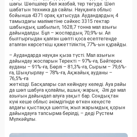
шағы. Шөпшілер бел жазбай, тер төгуде. Шөп
шабатын техника да сайлы. Науқанға облыс
бойынша 4371 орақ қатысуда. Аудандардың 4
тамыздағы мәліметіне сәйкес 3315 гектар
шабындық шабылып, 1628,7 тонна мал азығы
дайындалды. Бұл – жоспардың 70,9%-ы. Ал
былтырғыдан қалған шөпті қоса есептегенде
аталған көрсеткіш қажеттіліктің 77%-ын құрайды.
– Аудандарда науқан қыза түсті. Мал азығын
дайындау жоспарын Теректі – 97%-ға, Бәйтерек
ауданы – 91%-ға, Бөрлі – 81,3%-ға, Сырым – 79,6%-
ға, Шыңғырлау – 78%-ға, Ақжайық ауданы –
76,5%-ға
жеткізді. Басқалары сәл кейіндеу келеді. Ауа райы
да шөп шабуға қолайлы, ашық-жарық. Әлі де мал
азығын дайындап алуға уақыт бар. Сондықтан
күні кеше облыс әкімдігінде өткен кеңесте
алдағы қыстаққа шөптің жыл жарымдық қорын
дайындауға тапсырма берілді, – деді Рүстем
Мүлкәйұлы.