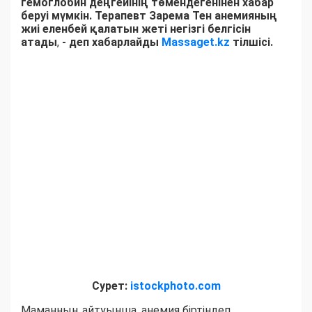
гемоглобин деңгейінің төмендегенінен хабар
беруі мүмкін. Терапевт Зарема Тен анемияның
жиі еленбей қалатын жеті негізгі белгісін
атады
,
- деп хабарлайды
Massaget.kz
тілшісі.
Сурет:
istockphoto.com
Маманның айтуынша, анемия біртіндеп