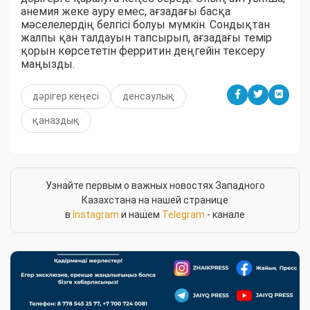
анемия жеке ауру емес, ағзадағы басқа
мәселелердің белгісі болуы мүмкін. Сондықтан
жалпы қан талдауын тапсырып, ағзадағы темір
қорын көрсететін ферритин деңгейін тексеру
маңызды.
дәрігер кеңесі
денсаулық
қаназдық
Узнайте первым о важных новостях Западного
Казахстана на нашей странице
в
Instagram
и нашем
Telegram
- канале