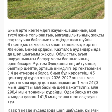
Биыл ерте көктемдегі жауын-шашынның мол
түсуі және топырақтың ылғалдылығының жақсы
сақталуына байланысты өңірде шөп шүйгін.
Өткен қыста мал азығынан тапшылық көрген
Жәнібек, Бөкей ордасы, Казталов аудандарында
да шөп шығымы жақсы. Облыстық ауыл
шаруашылығы басқармасы басшысының
орынбасары Рүстем Зұлқашевтың айтуынша,
былтыр шөптің орташа өнімділігі әр гектарынан
3,4 центнерден болса, биыл бұл көрсеткіш 4,5
центнерді құрап отыр. 2026-2027 жылғы мал
қыстағына кіреді деп жоспарланған 1 млн 247,3
мың шартты мал басына шөп қажеттілігі 2 млн
298,4 мың тоннаны құрайды. Одан басқа өткен
жылдан қалған 141,5 мың тонна шөп сақтаулы
тұр.
Қазіргі кезде аудандарда шөп шабудың қызған