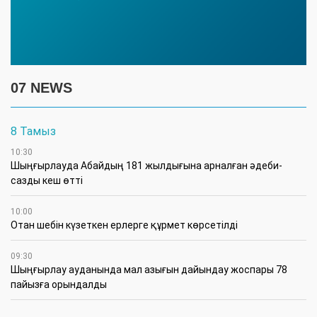
07 NEWS
8 Тамыз
10:30
Шыңғырлауда Абайдың 181 жылдығына арналған әдеби-
сазды кеш өтті
10:00
Отан шебін күзеткен ерлерге құрмет көрсетілді
09:30
​Шыңғырлау ауданында мал азығын дайындау жоспары 78
пайызға орындалды
09:00