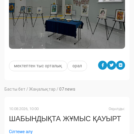
мектептен тыс орталық
орал
Басты бет
/
Жаңалықтар
/
07 news
10.08.2026, 10:00
Оқылды:
ШАБЫНДЫҚТА ЖҰМЫС ҚАУЫРТ
Сілтеме алу