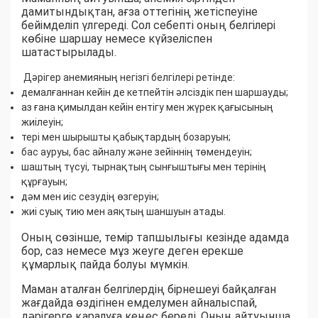
дамитындықтан, ағза оттегінің жетіспеуіне
бейімделіп үлгереді. Сол себепті оның белгілері
көбіне шаршау немесе күйзеліспен
шатастырылады.
Дәрігер анемияның негізгі белгілері ретінде:
демалғаннан кейін де кетпейтін әлсіздік пен шаршауды;
аз ғана қимылдан кейін ентігу мен жүрек қағысының
жиілеуін;
тері мен шырышты қабықтардың бозаруын;
бас ауруы, бас айналу және зейіннің төмендеуін;
шаштың түсуі, тырнақтың сынғыштығы мен терінің
құрғауын;
дәм мен иіс сезудің өзгеруін;
жиі суық тию мен аяқтың шаншуын атады.
Оның сөзінше, темір тапшылығы кезінде адамда
бор, саз немесе мұз жеуге деген ерекше
құмарлық пайда болуы мүмкін.
Маман аталған белгілердің бірнешеуі байқалған
жағдайда өздігінен емделумен айналыспай,
дәрігерге қаралуға кеңес береді. Оның айтуынша,