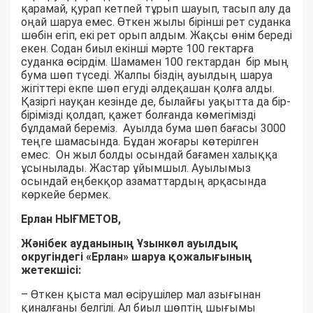
қарамай, қурап кетпей тұрып шауып, тасып алу да
оңай шаруа емес. Өткен жылы бірінші рет суданка
шөбін егіп, екі рет орып алдым. Жақсы өнім береді
екен. Содан биыл екінші мәрте 100 гектарға
суданка өсірдім. Шамамен 100 гектардан бір мың
бума шөп түседі. Жалпы біздің ауылдың шаруа
жігіттері екпе шөп егуді әлдеқашан қолға алды.
Қазіргі науқан кезінде де, былайғы уақытта да бір-
бірімізді қолдап, қажет болғанда көмегімізді
бұлдамай береміз. Ауылда бума шөп бағасы 3000
теңге шамасында. Бұдан жоғары көтерілген
емес. Он жыл болды осындай бағамен халыққа
ұсынылады. Жастар ұйымшыл. Ауылымыз
осындай еңбекқор азаматтардың арқасында
көркейе бермек.
Ерлан НЫҒМЕТОВ,
Жәнібек ауданының Ұзынкөл ауылдық
округіндегі «Ерлан» шаруа қожалығының
жетекшісі:
– Өткен қыста мал өсірушілер мал азығынан
қиналғаны белгілі. Ал биыл шөптің шығымы