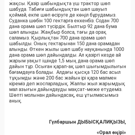
жақсы. Қазір шабындықта үш трактор шөп
шабуда. Табиғи шабындықтан шөп шауып
қоймай, екпе шөп өсіруге де көңіл бұрудамыз.
Суданка шөбін 100 гектарға еккенбіз. Содан 700
дана орама шөп түсірдік. Былтыр 92 дана бума
шөп алынды. Жаңбыр болса, тағы да орақ
саламыз. Қырлықтан 700 дана орама шөп
шабылды. Оның гектарынан 150 дана орамадан
алынды. Өткен жылы шөп шабу науқанында 1000
дана орама шөп дайындалды. Ал қазіргі кезде ай
жарым уақыт ішінде 1,5 мың дана орама шөп
дайын тұр. Осыған қарап-ақ шөп шығымдылығын
бағамдауға болады. Алдағы қысқа 120 бас асыл
тұқымды және 200 бас жайын ірі қара малмен
кіреміз деп жоспарладық. Жалпы жыл жарымдық
мал азығын дайындауды мақсат-меже етудеміз.
Шөпті молынан дайындасақ, еш ұтылмасымыз
анық.
Гүлбаршын ДЫБЫСҚАЛИҚЫЗЫ,
«Орал өңірі»