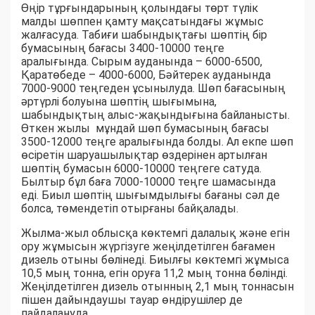
Өңір тұрғындарының қолындағы төрт түлік
малды шөппен қамту мақсатындағы жұмыс
жалғасуда. Табиғи шабындықтағы шөптің бір
бумасының бағасы 3400-10000 теңге
аралығында. Сырым ауданында – 6000-6500,
Қаратөбеде – 4000-6000, Бәйтерек ауданында
7000-9000 теңгеден ұсынылуда. Шөп бағасының
әртүрлі болуына шөптің шығымына,
шабындықтың алыс-жақындығына байланысты.
Өткен жылы мұндай шөп бумасының бағасы
3500-12000 теңге аралығында болды. Ал екпе шөп
өсіретін шаруашылықтар өздерінен артылған
шөптің бумасын 6000-10000 теңгеге сатуда.
Былтыр бұл баға 7000-10000 теңге шамасында
еді. Биыл шөптің шығымдылығы бағаны сәл де
болса, төмендетіп отырғаны байқалады.
Жылма-жыл облысқа көктемгі далалық және егін
ору жұмысын жүргізуге жеңілдетілген бағамен
дизель отыны бөлінеді. Биылғы көктемгі жұмыса
10,5 мың тонна, егін оруға 11,2 мың тонна бөлінді.
Жеңілдетілген дизель отынның 2,1 мың тоннасын
пішен дайындаушы тауар өндірушілер де
пайдалануда.