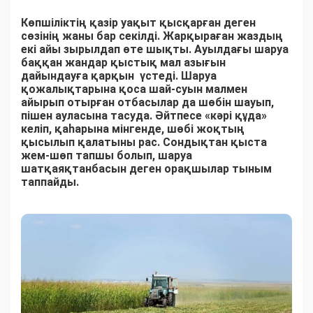
Көпшіліктің қазір уақыт қысқарған деген
сөзінің жаны бар секілді. Жарқыраған жаздың
екі айы зырылдап өте шықты. Ауылдағы шаруа
баққан жандар қыстық мал азығын
дайындауға қарқын үстеді. Шаруа
қожалықтарына қоса шай-суын малмен
айырып отырған отбасылар да шөбін шауып,
пішен ауласына тасуда. Әйтпесе «кәрі құда»
келіп, қаһарына мінгенде, шөбі жоқтың
қысылып қалатыны рас. Сондықтан қыста
жем-шөп тапшы болып, шаруа
шатқаяқтанбасын деген орақшылар тыным
таппайды.