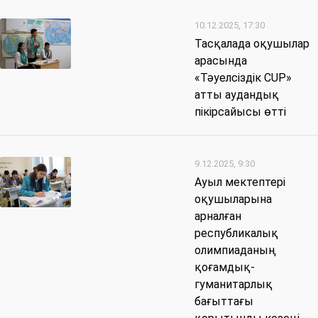
10.12.2025, 17:30
Тасқалада оқушылар
арасында
«Тәуелсіздік CUP»
атты аудандық
пікірсайысы өтті
9.12.2025, 9:30
Ауыл мектептері
оқушыларына
арналған
республикалық
олимпиаданың
қоғамдық-
гуманитарлық
бағыттағы