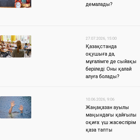
демалады?
27.07.2026, 15:00
Қазақстанда
оқушыға да,
мұғалімге де сыйақы
беріледі: Оны қалай
алуға болады?
10.06.2026, 9:06
Жаңақазан ауылы
маңындағы қайғылы
оқиға: үш жасөспірім
қаза тапты