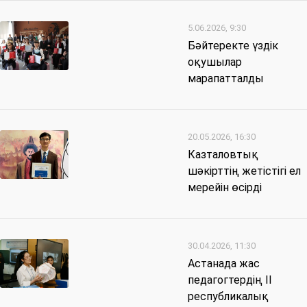
5.06.2026, 9:30
Бәйтеректе үздік
оқушылар
марапатталды
20.05.2026, 16:30
Казталовтық
шәкірттің жетістігі ел
мерейін өсірді
30.04.2026, 11:30
Астанада жас
педагогтердің ІІ
республикалық