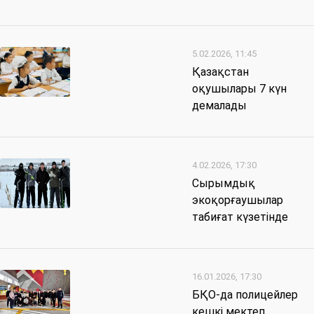
5.02.2026, 11:45
Қазақстан
оқушылары 7 күн
демалады
4.02.2026, 17:30
Сырымдық
экоқорғаушылар
табиғат күзетінде
16.01.2026, 17:30
БҚО-да полицейлер
кешкі мектеп