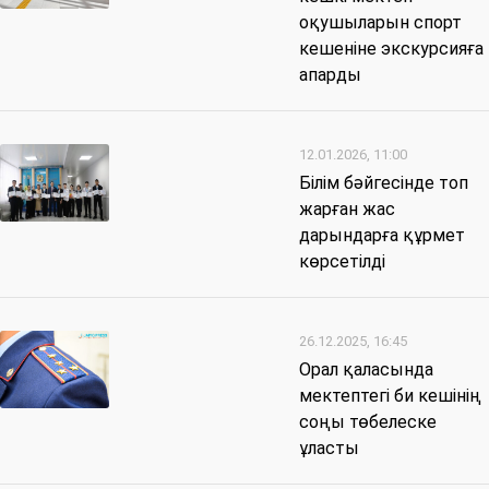
оқушыларын спорт
кешеніне экскурсияға
апарды
12.01.2026, 11:00
Білім бәйгесінде топ
жарған жас
дарындарға құрмет
көрсетілді
26.12.2025, 16:45
Орал қаласында
мектептегі би кешінің
соңы төбелеске
ұласты