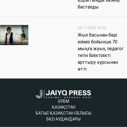
қорытынды кезеңі
басталды
28.11.2025, 16:30
Жыл басынан бері
еліміз бойынша 70
мыңға жуық педагог
тегін біліктілікті
арттыру курсынан
өтті
ӘЛЕМ
ҚАЗАҚСТАН
БАТЫС ҚАЗАҚСТАН ОБЛЫСЫ
БҚО АУДАНДАРЫ