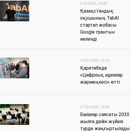
2.04.2026, 16:00
Қазақстандық
оқушының TabAI
стартап жобасы
Google грантын
иеленді
19.03.2026, 16:30
Қаратөбеде
«Цифрлық идеялар
жәрмеңкесі» өтті
27.02.2026, 10:00
Балалар саясаты 2030
жылға дейін жүйелі
түрде жаңғыртылады