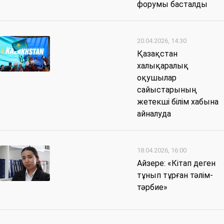
форумы басталды
20.04.2026, 14:30
Қазақстан
халықаралық
оқушылар
сайыстарының
жетекші білім хабына
айналуда
18.04.2026, 16:00
Айзере: «Кітап деген
тұнып тұрған тәлім-
тәрбие»