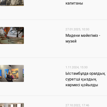
капитаны
27.01.2025, 10:30
Мәдени мәйегіміз -
музей
1.11.2024, 15:30
Ыстамбұлда оралдық
суретші қыздың
көрмесі қойылды
27.10.2022, 17:46