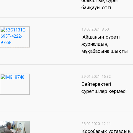
облыстық сурет
байқауы өтті
18.03.2021, 8:50
Айшаның суреті
журналдың
мұқабасына шықты
29.01.2021, 16:32
Бәйтеректегі
суретшілер көрмесі
28.02.2020, 12:11
Қособалық ұстаздың