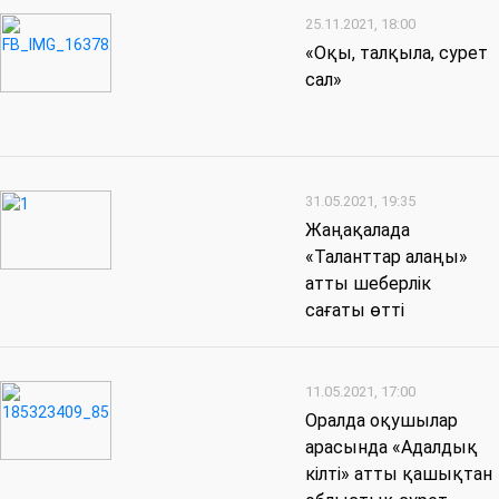
25.11.2021, 18:00
«Оқы, талқыла, сурет
сал»
31.05.2021, 19:35
Жаңақалада
«Таланттар алаңы»
атты шеберлік
сағаты өтті
11.05.2021, 17:00
Оралда оқушылар
арасында «Адалдық
кілті» атты қашықтан