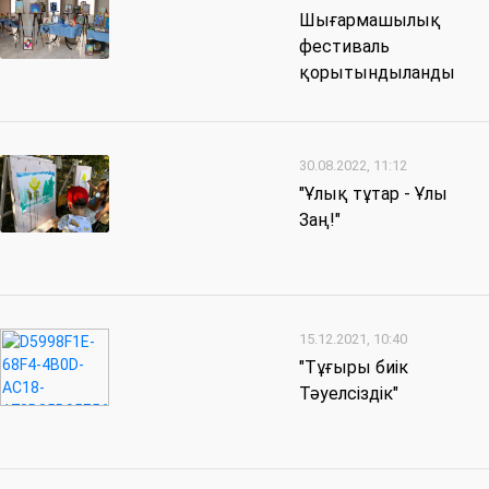
Шығармашылық
фестиваль
қорытындыланды
30.08.2022, 11:12
"Ұлық тұтар - Ұлы
Заң!"
15.12.2021, 10:40
"Тұғыры биік
Тәуелсіздік"