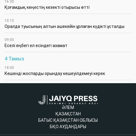
16:30
Қоғамдық кеңестің кезекті отырысы өтті
10:15
Оралда туысының алтын әшекейін ұрлаған күдікті ұсталды
09:00
Еселі еңбегі ел есіндегі азамат
4 Тамыз
18:00
Кешенді жоспарды орындау кешеуілдемеуі керек
ӘЛЕМ
ҚАЗАҚСТАН
БАТЫС ҚАЗАҚСТАН ОБЛЫСЫ
БҚО АУДАНДАРЫ