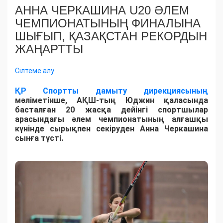
АННА ЧЕРКАШИНА U20 ӘЛЕМ
ЧЕМПИОНАТЫНЫҢ ФИНАЛЫНА
ШЫҒЫП, ҚАЗАҚСТАН РЕКОРДЫН
ЖАҢАРТТЫ
Сілтеме алу
ҚР Спортты дамыту дирекциясының
мәліметінше, АҚШ-тың Юджин қаласында
басталған 20 жасқа дейінгі спортшылар
арасындағы әлем чемпионатының алғашқы
күнінде сырықпен секіруден Анна Черкашина
сынға түсті.