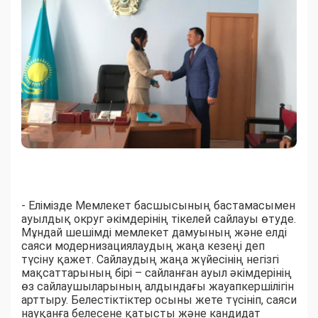
- Елімізде Мемлекет басшысының бастамасымен
ауылдық округ әкімдерінің тікелей сайлауы өтуде.
Мұндай шешімді мемлекет дамуының және елді
саяси модернизациялаудың жаңа кезеңі деп
түсіну қажет. Сайлаудың жаңа жүйесінің негізгі
мақсаттарының бірі – сайланған ауыл әкімдерінің
өз сайлаушыларының алдындағы жауапкершілігін
арттыру. Белестіктіктер осыны жете түсініп, саяси
науқанға белесене қатысты және кандидат