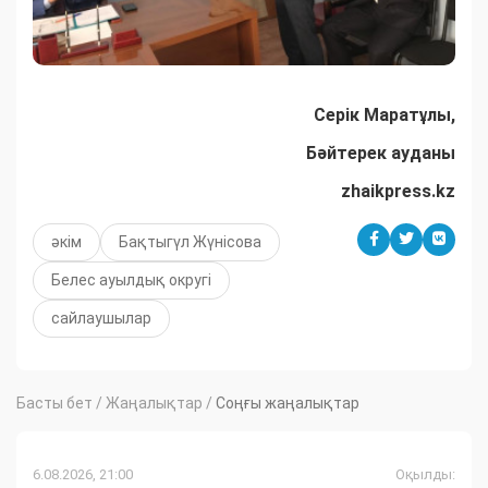
Серік Маратұлы,
Бәйтерек ауданы
zhaikpress.kz
әкім
Бақтыгүл Жүнісова
Белес ауылдық округі
сайлаушылар
Басты бет
/
Жаңалықтар
/
Соңғы жаңалықтар
6.08.2026, 21:00
Оқылды: