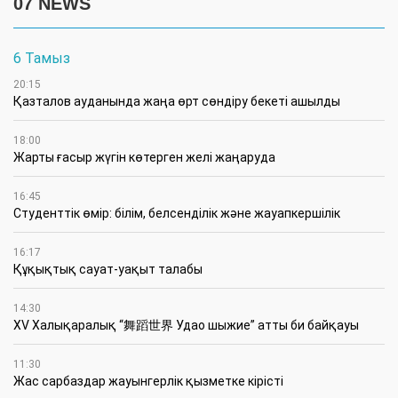
07 NEWS
6 Тамыз
20:15
Қазталов ауданында жаңа өрт сөндіру бекеті ашылды
18:00
Жарты ғасыр жүгін көтерген желі жаңаруда
16:45
Студенттік өмір: білім, белсенділік және жауапкершілік
16:17
Құқықтық сауат-уақыт талабы
14:30
XV Халықаралық “舞蹈世界 Удао шыжие” атты би байқауы
11:30
Жас сарбаздар жауынгерлік қызметке кірісті