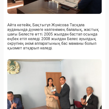
Айта кетейік, Бақтыгүл Жүнісова Тасқала
ауданында дүниеге келгенімен, балалық, жастық
шағы Белесте өтті. 2005 жылдан бастап осында
еңбек етіп келеді. 2008 жылдан Белес ауылдық
округінің әкімі аппаратының бас маманы болып
қызмет атқарып келеді.