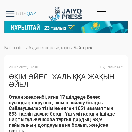
Басты бет
/
Аудан жаңалықтары
/
Бәйтерек
20.07.2022, 15:30
Оқылды: 662
ӘКІМ ӘЙЕЛ, ХАЛЫҚҚА ЖАҚЫН
ӘЙЕЛ
Өткен жексенбі, яғни 17 шілдеде Белес
ауылдық округінің әкімін сайлау болды.
Сайлаушылар тізіміне енген 1051 азаматтың
893-і келіп дауыс берді. Үш үміткердің ішінде
Бақтыгүл Жүнісова тұрғындардың 98,9
пайызының қолдауына ие болып, жеңіске
жетті.