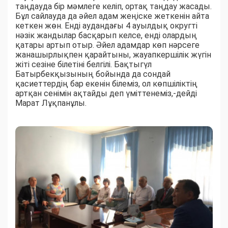
таңдауда бір мәмлеге келіп, ортақ таңдау жасады.
Бұл сайлауда да әйел адам жеңіске жеткенін айта
кеткен жөн. Енді аудандағы 4 ауылдық округті
нәзік жандылар басқарып келсе, енді олардың
қатары артып отыр. Әйел адамдар көп нәрсеге
жанашырлықпен қарайтыны, жауапкершілік жүгін
жіті сезіне білетіні белгілі. Бақтыгүл
Батырбекқызының бойында да сондай
қасиеттердің бар екенін білеміз, ол көпшіліктің
артқан сенімін ақтайды деп үміттенеміз,-дейді
Марат Лұқпанұлы.