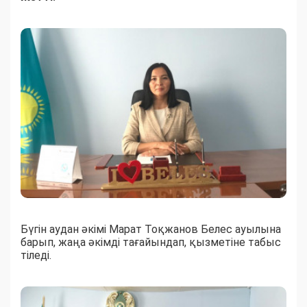
Бүгін аудан әкімі Марат Тоқжанов Белес ауылына
барып, жаңа әкімді тағайындап, қызметіне табыс
тіледі.