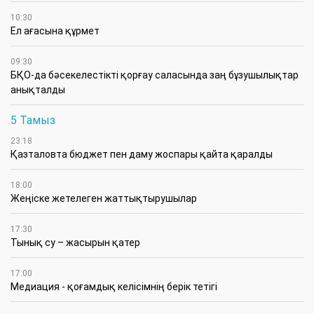
10:30
Ел ағасына құрмет
09:30
БҚО-да бәсекелестікті қорғау саласында заң бұзушылықтар
анықталды
5 Тамыз
23:18
Қазталовта бюджет пен даму жоспары қайта қаралды
18:00
Жеңіске жетелеген жаттықтырушылар
17:30
Тынық су – жасырын қатер
17:00
Медиация - қоғамдық келісімнің берік тетігі