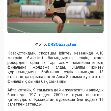
Фото:
DRSQazaqstan
Қазақстандық спортшы іріктеу кезеңінде 4,10
метрлік биіктікті бағындырып, елдің жаңа
рекордын орнатты әрі әлем чемпионатының
финалына жолдама алды. Жалпы іріктеу
қорытындысы бойынша үздік шыққан 13
атлеттің қатарына енген Анна 8 тамыз күні өтетін
финалдық сында бақ сынайды.
Айта кетейік, 9 тамызға дейін жалғасатын әлемдік
бәсекеде 197 елден 2500-ге жуық спортшы
қатысуда, ал Қазақстан құрамасы бұл додаға 11
атлетпен аттанды.