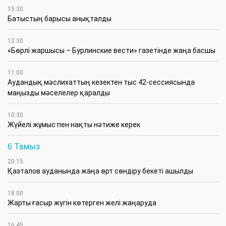
15:30
Батыстың барысы анықталды
12:30
«Бөрлі жаршысы – Бурлинские вести» газетінде жаңа басшы
11:00
Аудандық мәслихаттың кезектен тыс 42-сессиясында
маңызды мәселелер қаралды
10:30
Жүйелі жұмыс пен нақты нәтиже керек
6 Тамыз
20:15
Қазталов ауданында жаңа өрт сөндіру бекеті ашылды
18:00
Жарты ғасыр жүгін көтерген желі жаңаруда
16:45