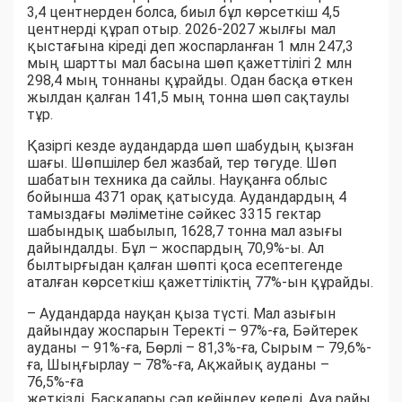
3,4 центнерден болса, биыл бұл көрсеткіш 4,5
центнерді құрап отыр. 2026-2027 жылғы мал
қыстағына кіреді деп жоспарланған 1 млн 247,3
мың шартты мал басына шөп қажеттілігі 2 млн
298,4 мың тоннаны құрайды. Одан басқа өткен
жылдан қалған 141,5 мың тонна шөп сақтаулы
тұр.
Қазіргі кезде аудандарда шөп шабудың қызған
шағы. Шөпшілер бел жазбай, тер төгуде. Шөп
шабатын техника да сайлы. Науқанға облыс
бойынша 4371 орақ қатысуда. Аудандардың 4
тамыздағы мәліметіне сәйкес 3315 гектар
шабындық шабылып, 1628,7 тонна мал азығы
дайындалды. Бұл – жоспардың 70,9%-ы. Ал
былтырғыдан қалған шөпті қоса есептегенде
аталған көрсеткіш қажеттіліктің 77%-ын құрайды.
– Аудандарда науқан қыза түсті. Мал азығын
дайындау жоспарын Теректі – 97%-ға, Бәйтерек
ауданы – 91%-ға, Бөрлі – 81,3%-ға, Сырым – 79,6%-
ға, Шыңғырлау – 78%-ға, Ақжайық ауданы –
76,5%-ға
жеткізді. Басқалары сәл кейіндеу келеді. Ауа райы