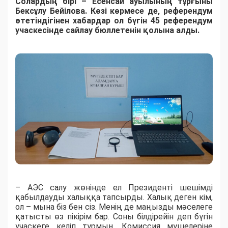
Солардың бірі – Есенсай ауылының тұрғыны
Бексұлу Бейілова. Көзі көрмесе де, референдум
өтетіндігінен хабардар ол бүгін 45 референдум
учаскесінде сайлау бюллетенін қолына алды.
– АЭС салу жөнінде ел Президенті шешімді
қабылдауды халыққа тапсырды. Халық деген кім,
ол – мына біз бен сіз. Менің де маңызды мәселеге
қатысты өз пікірім бар. Соны білдірейін деп бүгін
учаскеге келіп тұрмын. Комиссия мүшелеріне