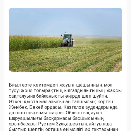
Биыл ерте көктемдегі жауын-шашынның мол
түсуі және топырақтың ылғалдылығының жақсы
сақталуына байланысты өңірде шөп шүйгін.
Өткен қыста мал азығынан тапшылық көрген
Жәнібек, Бөкей ордасы, Казталов аудандарында
да шөп шығымы жақсы. Облыстық ауыл
шаруашылығы басқармасы басшысының
орынбасары Рүстем Зұлқашевтың айтуынша,
былтыр шөптің орташа өнімділігі әр гектарынан