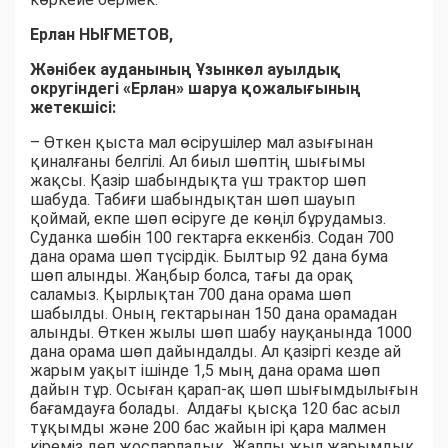
Ерлан НЫҒМЕТОВ,
Жәнібек ауданының Ұзынкөл ауылдық
округіндегі «Ерлан» шаруа қожалығының
жетекшісі:
– Өткен қыста мал өсірушілер мал азығынан
қиналғаны белгілі. Ал биыл шөптің шығымы
жақсы. Қазір шабындықта үш трактор шөп
шабуда. Табиғи шабындықтан шөп шауып
қоймай, екпе шөп өсіруге де көңіл бұрудамыз.
Суданка шөбін 100 гектарға еккенбіз. Содан 700
дана орама шөп түсірдік. Былтыр 92 дана бума
шөп алынды. Жаңбыр болса, тағы да орақ
саламыз. Қырлықтан 700 дана орама шөп
шабылды. Оның гектарынан 150 дана орамадан
алынды. Өткен жылы шөп шабу науқанында 1000
дана орама шөп дайындалды. Ал қазіргі кезде ай
жарым уақыт ішінде 1,5 мың дана орама шөп
дайын тұр. Осыған қарап-ақ шөп шығымдылығын
бағамдауға болады. Алдағы қысқа 120 бас асыл
тұқымды және 200 бас жайын ірі қара малмен
кіреміз деп жоспарладық. Жалпы жыл жарымдық