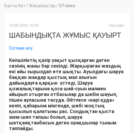
Басты бет
/
Жаңалықтар
/
07 news
10.08.2026, 10:00
Оқылды:
ШАБЫНДЫҚТА ЖҰМЫС ҚАУЫРТ
Сілтеме алу
Көпшіліктің қазір уақыт қысқарған деген
сөзінің жаны бар секілді. Жарқыраған жаздың
екі айы зырылдап өте шықты. Ауылдағы шаруа
баққан жандар қыстық мал азығын
дайындауға қарқын үстеді. Шаруа
қожалықтарына қоса шай-суын малмен
айырып отырған отбасылар да шөбін шауып,
пішен ауласына тасуда. Әйтпесе «кәрі құда»
келіп, қаһарына мінгенде, шөбі жоқтың
қысылып қалатыны рас. Сондықтан қыста
жем-шөп тапшы болып, шаруа
шатқаяқтанбасын деген орақшылар тыным
таппайды.