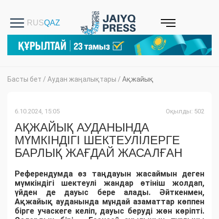
Басты бет
/
Аудан жаңалықтары
/
Ақжайық
6.10.2024, 15:05
Оқылды: 502
АҚЖАЙЫҚ АУДАНЫНДА
МҮМКІНДІГІ ШЕКТЕУЛІЛЕРГЕ
БАРЛЫҚ ЖАҒДАЙ ЖАСАЛҒАН
Референдумда өз таңдауын жасаймын деген
мүмкіндігі шектеулі жандар өтініш жолдап,
үйден де дауыс бере алады. Әйткенмен,
Ақжайық ауданында мұндай азаматтар көппен
бірге учаскеге келіп, дауыс беруді жөн көріпті.