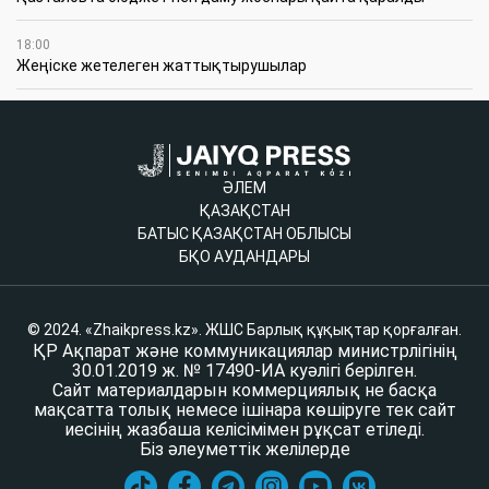
18:00
Жеңіске жетелеген жаттықтырушылар
ӘЛЕМ
ҚАЗАҚСТАН
БАТЫС ҚАЗАҚСТАН ОБЛЫСЫ
БҚО АУДАНДАРЫ
© 2024. «Zhaikpress.kz». ЖШС Барлық құқықтар қорғалған.
ҚР Ақпарат және коммуникациялар министрлігінің
30.01.2019 ж. № 17490-ИА куәлігі берілген.
Сайт материалдарын коммерциялық не басқа
мақсатта толық немесе ішінара көшіруге тек сайт
иесінің жазбаша келісімімен рұқсат етіледі.
Біз әлеуметтік желілерде