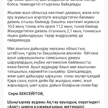
болса, төмендетіп отырғаны байқалады.
Жылма-жыл облысқа көктемгі далалық және егін
ору жұмысын жүргізуге жеңілдетілген бағамен
дизель отыны бөлінеді. Биылғы көктемгі жұмыса
10,5 мың тонна, егін оруға 11,2 мың тонна бөлінді.
Жеңілдетілген дизель отынның 2,1 мың тоннасын
пішен дайындаушы тауар өндірушілер де
пайдалануда.
Мал азығын дайындау науқаны облыстық
штабтың тұрақты бақылауына алынған. Өйткені
ауыл шаруашылығы саласының дамуы
шаруалардың еңбек нәтижесіне байланысты
екені белгілі. Ауыл-аудандар биыл мал азығынан
тапшылық көрмейтін сыңайлы. Шөпшілердің
жем-шөп дайындау қарқыны соны аңғартқандай.
Қара суық күзге дейін бір жылдық емес, жыл
жарымдық шөп қоры дайын боларына сенім бар.
Серік БЕКСЕЙІТОВ,
Шыңғырлау ауданы Ақтау ауылдық округіндегі
«Азат» шаруа қожалығының жетекшісі: