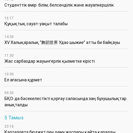
Студенттік өмір: білім, белсенділік және жауапкершілік
16:17
Құқықтық сауат-уақыт талабы
14:30
XV Халықаралық “舞蹈世界 Удао шыжие” атты би байқауы
11:30
Жас сарбаздар жауынгерлік қызметке кірісті
10:30
Ел ағасына құрмет
09:30
БҚО-да бәсекелестікті қорғау саласында заң бұзушылықтар
анықталды
5 Тамыз
23:18
Қазталовта бюджет пен даму жоспары қайта қаралды