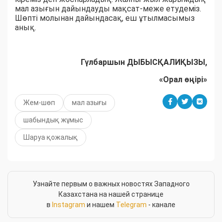
мал азығын дайындауды мақсат-меже етудеміз.
Шөпті молынан дайындасақ, еш ұтылмасымыз
анық.
Гүлбаршын ДЫБЫСҚАЛИҚЫЗЫ,
«Орал өңірі»
Жем-шөп
мал азығы
шабындық жұмыс
Шаруа қожалық
Узнайте первым о важных новостях Западного
Казахстана на нашей странице
в
Instagram
и нашем
Telegram
- канале