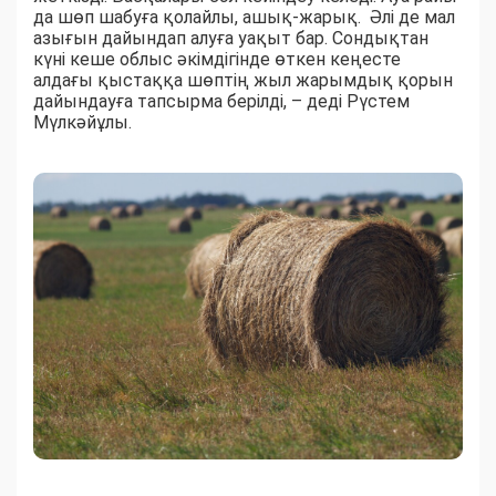
да шөп шабуға қолайлы, ашық-жарық. Әлі де мал
азығын дайындап алуға уақыт бар. Сондықтан
күні кеше облыс әкімдігінде өткен кеңесте
алдағы қыстаққа шөптің жыл жарымдық қорын
дайындауға тапсырма берілді, – деді Рүстем
Мүлкәйұлы.