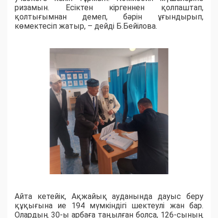
ризамын. Есіктен кіргеннен қолпаштап,
қолтығымнан демеп, бәрін ұғындырып,
көмектесіп жатыр, – дейді Б.Бейілова.
Айта кетейік, Ақжайық ауданында дауыс беру
құқығына ие 194 мүмкіндігі шектеулі жан бар.
Олардың 30-ы арбаға таңылған болса, 126-сының