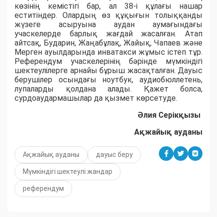
көзінің кемістігі бар, ал 38-і құлағы нашар
еститіндер. Олардың өз құқығын толыққанды
жүзеге асыруына аудан аумағындағы
учаскелерде барлық жағдай жасалған. Атап
айтсақ, Бударин, Жаңабұлақ, Жайық, Чапаев және
Мерген ауылдарында инватакси жұмыс істеп тұр.
Референдум учаскелерінің бәрінде мүмкіндігі
шектеулілерге арнайы бұрыш жасақталған. Дауыс
берушілер осындағы ноутбук, аудиобюллетень,
лупаларды қолдана алады. Қажет болса,
сурдоаудармашылар да қызмет көрсетуде.
Әлия Серікқызы
Ақжайық ауданы
Ақжайық ауданы
дауыс беру
Мүмкіндігі шектеулі жандар
референдум