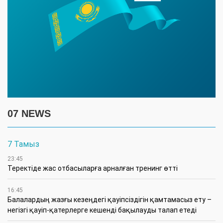
07 NEWS
7 Тамыз
23:45
​Теректіде жас отбасыларға арналған тренинг өтті
16:45
Балалардың жазғы кезеңдегі қауіпсіздігін қамтамасыз ету –
негізгі қауіп-қатерлерге кешенді бақылауды талап етеді