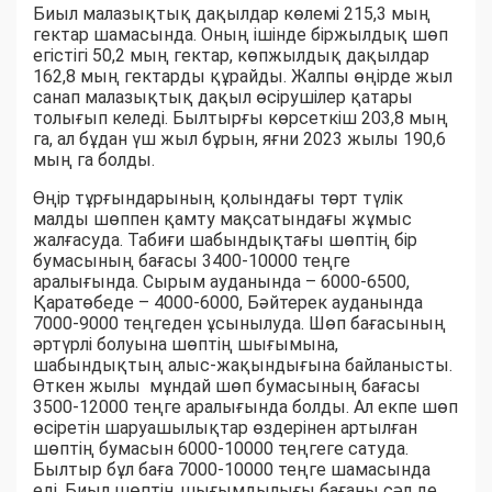
Биыл малазықтық дақылдар көлемі 215,3 мың
гектар шамасында. Оның ішінде біржылдық шөп
егістігі 50,2 мың гектар, көпжылдық дақылдар
162,8 мың гектарды құрайды. Жалпы өңірде жыл
санап малазықтық дақыл өсірушілер қатары
толығып келеді. Былтырғы көрсеткіш 203,8 мың
га, ал бұдан үш жыл бұрын, яғни 2023 жылы 190,6
мың га болды.
Өңір тұрғындарының қолындағы төрт түлік
малды шөппен қамту мақсатындағы жұмыс
жалғасуда. Табиғи шабындықтағы шөптің бір
бумасының бағасы 3400-10000 теңге
аралығында. Сырым ауданында – 6000-6500,
Қаратөбеде – 4000-6000, Бәйтерек ауданында
7000-9000 теңгеден ұсынылуда. Шөп бағасының
әртүрлі болуына шөптің шығымына,
шабындықтың алыс-жақындығына байланысты.
Өткен жылы мұндай шөп бумасының бағасы
3500-12000 теңге аралығында болды. Ал екпе шөп
өсіретін шаруашылықтар өздерінен артылған
шөптің бумасын 6000-10000 теңгеге сатуда.
Былтыр бұл баға 7000-10000 теңге шамасында
еді. Биыл шөптің шығымдылығы бағаны сәл де