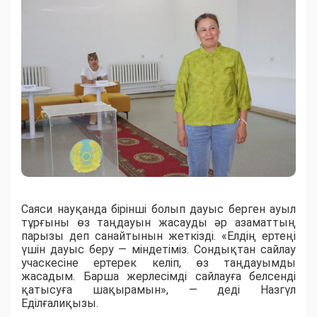
Саяси науқанда бірінші болып дауыс берген ауыл
тұрғыны өз таңдауын жасауды әр азаматтың
парызы деп санайтынын жеткізді. «Елдің ертеңі
үшін дауыс беру — міндетіміз. Сондықтан сайлау
учаскесіне ертерек келіп, өз таңдауымды
жасадым. Барша жерлесімді сайлауға белсенді
қатысуға шақырамын», — деді Назгүл
Еділғалиқызы.