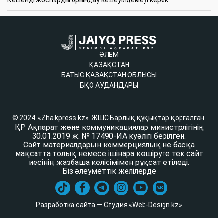
ӘЛЕМ
ҚАЗАҚСТАН
БАТЫС ҚАЗАҚСТАН ОБЛЫСЫ
БҚО АУДАНДАРЫ
© 2024. «Zhaikpress.kz». ЖШС Барлық құқықтар қорғалған.
ҚР Ақпарат және коммуникациялар министрлігінің
30.01.2019 ж. № 17490-ИА куәлігі берілген.
Сайт материалдарын коммерциялық не басқа
мақсатта толық немесе ішінара көшіруге тек сайт
иесінің жазбаша келісімімен рұқсат етіледі.
Біз әлеуметтік желілерде
Разработка сайта — Студия «Web-Design.kz»