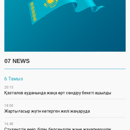
07 NEWS
6 Тамыз
20:15
Қазталов ауданында жаңа өрт сөндіру бекеті ашылды
18:00
Жарты ғасыр жүгін көтерген желі жаңаруда
16:45
Студенттік өмір: білім, белсенділік және жауапкершілік