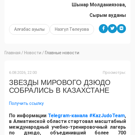
Шынар Молданиязова,
Сырым ауданы
Алғабас ауылы
Назгүл Төлеуова
Главная
/
Новости
/
Главные новости
6.08.2026, 22:00
Просмотры:
ЗВЕЗДЫ МИРОВОГО ДЗЮДО
СОБРАЛИСЬ В КАЗАХСТАНЕ
Получить ссылку
По информации
Telegram-канала #KazJudoTeam
,
в Алматинской области стартовал масштабный
международный учебно-тренировочный лагерь
по дзюдо, объединивший более 700