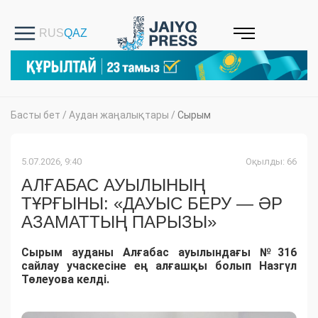
Басты бет
/
Аудан жаңалықтары
/
Сырым
5.07.2026, 9:40
Оқылды: 66
АЛҒАБАС АУЫЛЫНЫҢ
ТҰРҒЫНЫ: «ДАУЫС БЕРУ — ӘР
АЗАМАТТЫҢ ПАРЫЗЫ»
Сырым ауданы Алғабас ауылындағы №316
сайлау учаскесіне ең алғашқы болып Назгүл
Төлеуова келді.