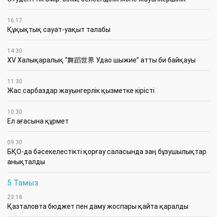
16:17
Құқықтық сауат-уақыт талабы
14:30
XV Халықаралық “舞蹈世界 Удао шыжие” атты би байқауы
11:30
Жас сарбаздар жауынгерлік қызметке кірісті
10:30
Ел ағасына құрмет
09:30
БҚО-да бәсекелестікті қорғау саласында заң бұзушылықтар
анықталды
5 Тамыз
23:18
Қазталовта бюджет пен даму жоспары қайта қаралды