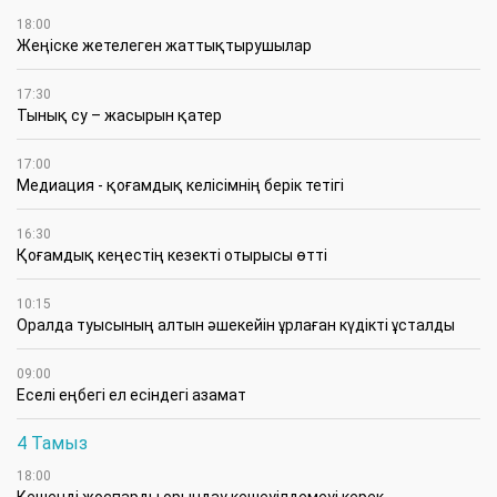
18:00
Жеңіске жетелеген жаттықтырушылар
17:30
Тынық су – жасырын қатер
17:00
Медиация - қоғамдық келісімнің берік тетігі
16:30
Қоғамдық кеңестің кезекті отырысы өтті
10:15
Оралда туысының алтын әшекейін ұрлаған күдікті ұсталды
09:00
Еселі еңбегі ел есіндегі азамат
4 Тамыз
18:00
Кешенді жоспарды орындау кешеуілдемеуі керек