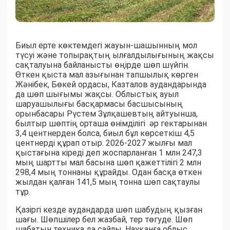
Биыл ерте көктемдегі жауын-шашынның мол
түсуі және топырақтың ылғалдылығының жақсы
сақталуына байланысты өңірде шөп шүйгін.
Өткен қыста мал азығынан тапшылық көрген
Жәнібек, Бөкей ордасы, Казталов аудандарында
да шөп шығымы жақсы. Облыстық ауыл
шаруашылығы басқармасы басшысының
орынбасары Рүстем Зұлқашевтың айтуынша,
былтыр шөптің орташа өнімділігі әр гектарынан
3,4 центнерден болса, биыл бұл көрсеткіш 4,5
центнерді құрап отыр. 2026-2027 жылғы мал
қыстағына кіреді деп жоспарланған 1 млн 247,3
мың шартты мал басына шөп қажеттілігі 2 млн
298,4 мың тоннаны құрайды. Одан басқа өткен
жылдан қалған 141,5 мың тонна шөп сақтаулы
тұр.
Қазіргі кезде аудандарда шөп шабудың қызған
шағы. Шөпшілер бел жазбай, тер төгуде. Шөп
шабатын техника да сайлы. Науқанға облыс