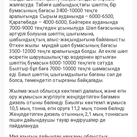
жалғасуда. Табиғи шабындықтағы шөптің бір
бумасының бағасы 3400-10000 теңге
аралығында. Сырым ауданында – 6000-6500,
Қаратөбеде – 4000-6000, Бәйтерек ауданында
7000-9000 теңгеден ұсынылуда. Шөп бағасының
әртүрлі болуына шөптің шығымына,
шабындықтың алыс-жақындығына байланысты.
Өткен жылы мұндай шөп бумасының бағасы
3500-12000 теңге аралығында болды. Ал екпе шөп
өсіретін шаруашылықтар өздерінен артылған
шөптің бумасын 6000-10000 теңгеге сатуда.
Былтыр бұл баға 7000-10000 теңге шамасында
еді. Биыл шөптің шығымдылығы бағаны сәл де
болса, төмендетіп отырғаны байқалады.
Жылма-жыл облысқа көктемгі далалық және егін
ору жұмысын жүргізуге жеңілдетілген бағамен
дизель отыны бөлінеді. Биылғы көктемгі жұмыса
10,5 мың тонна, егін оруға 11,2 мың тонна бөлінді.
Жеңілдетілген дизель отынның 2,1 мың тоннасын
пішен дайындаушы тауар өндірушілер де
пайдалануда.
Мал азығын дайындау науқаны облыстық