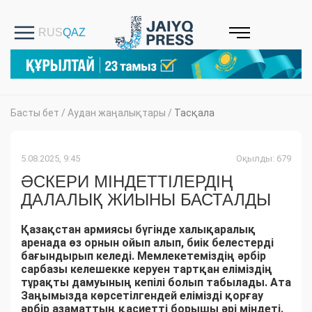
Басты бет
/
Аудан жаңалықтары
/
Тасқала
5.08.2025, 9:45
Оқылды: 679
ӘСКЕРИ МІНДЕТТІЛЕРДІҢ
ДАЛАЛЫҚ ЖИЫНЫ БАСТАЛДЫ
Қазақстан армиясы бүгінде халықаралық
аренада өз орнын ойып алып, биік белестерді
бағындырып келеді. Мемлекетеміздің әрбір
сарбазы келешекке керуен тартқан еліміздің
тұрақты дамуының кепілі болып табылады. Ата
Заңымызда көрсетілгендей елімізді қорғау
әрбір азаматтың қасиетті борышы әрі міндеті.