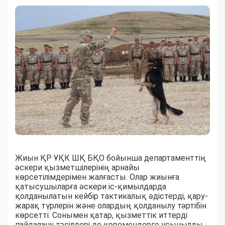
Жиын ҚР ҰҚК ШҚ БҚО бойынша департаменттің
әскери қызметшілерінің арнайы
көрсетілімдерімен жалғасты. Олар жиынға
қатысушыларға әскери іс-қимылдарда
қолданылатын кейбір тактикалық әдістерді, қару-
жарақ түрлерін және олардың қолданылу тәртібін
көрсетті. Сонымен қатар, қызметтік иттерді
пайдалану тәсілдері де көремендерге ұсынылды.