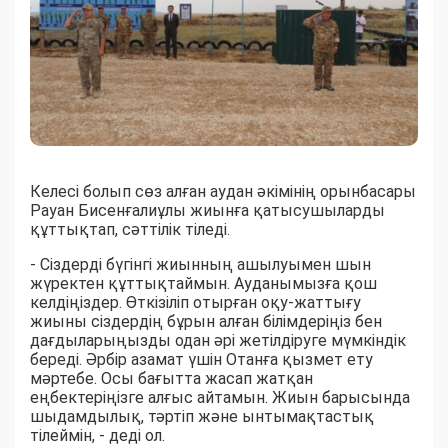
Келесі болып сөз алған аудан әкімінің орынбасары
Рауан Бисенғалиұлы жиынға қатысушыларды
құттықтап, сәттілік тіледі.
- Сіздерді бүгінгі жиынның ашылуымен шын
жүректен құттықтаймын. Ауданымызға қош
келдіңіздер. Өткізіліп отырған оқу-жаттығу
жиыны сіздердің бұрын алған білімдеріңіз бен
дағдыларыңызды одан әрі жетілдіруге мүмкіндік
береді. Әрбір азамат үшін Отанға қызмет ету
мәртебе. Осы бағытта жасап жатқан
еңбектеріңізге алғыс айтамын. Жиын барысында
шыдамдылық, тәртіп және ынтымақтастық
тілеймін, - деді ол.