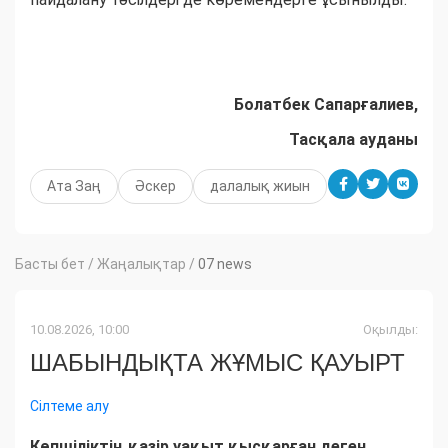
Болатбек Сапарғалиев,
Тасқала ауданы
Ата Заң
Әскер
далалық жиын
Басты бет
/
Жаңалықтар
/
07 news
10.08.2026, 10:00
Оқылды:
ШАБЫНДЫҚТА ЖҰМЫС ҚАУЫРТ
Сілтеме алу
Көпшіліктің қазір уақыт қысқарған деген