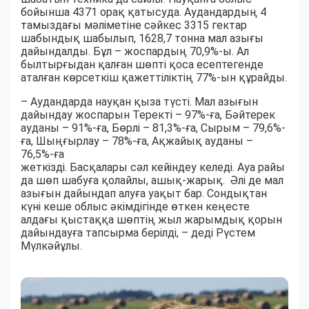
бойынша 4371 орақ қатысуда. Аудандардың 4
тамыздағы мәліметіне сәйкес 3315 гектар
шабындық шабылып, 1628,7 тонна мал азығы
дайындалды. Бұл – жоспардың 70,9%-ы. Ал
былтырғыдан қалған шөпті қоса есептегенде
аталған көрсеткіш қажеттіліктің 77%-ын құрайды.
– Аудандарда науқан қыза түсті. Мал азығын
дайындау жоспарын Теректі – 97%-ға, Бәйтерек
ауданы – 91%-ға, Бөрлі – 81,3%-ға, Сырым – 79,6%-
ға, Шыңғырлау – 78%-ға, Ақжайық ауданы –
76,5%-ға
жеткізді. Басқалары сәл кейіндеу келеді. Ауа райы
да шөп шабуға қолайлы, ашық-жарық. Әлі де мал
азығын дайындап алуға уақыт бар. Сондықтан
күні кеше облыс әкімдігінде өткен кеңесте
алдағы қыстаққа шөптің жыл жарымдық қорын
дайындауға тапсырма берілді, – деді Рүстем
Мүлкәйұлы.