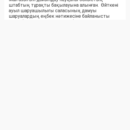
штабтың тұрақты бақылауына алынған. Өйткені
ауыл шаруашылығы саласының дамуы
шаруалардың еңбек нәтижесіне байланысты
екені белгілі. Ауыл-аудандар биыл мал азығынан
тапшылық көрмейтін сыңайлы. Шөпшілердің
жем-шөп дайындау қарқыны соны аңғартқандай.
Қара суық күзге дейін бір жылдық емес, жыл
жарымдық шөп қоры дайын боларына сенім бар.
Серік БЕКСЕЙІТОВ,
Шыңғырлау ауданы Ақтау ауылдық округіндегі
«Азат» шаруа қожалығының жетекшісі:
– Биылғы қыстаққа 300 бас ірі қара, 500 уақ
жандық, 100 жылқы малына 3000 бума шөп
дайындауымыз керек. Шөптің шығымы әр
гектарына 10 центнерден шабылуда. Шүйгін шөпті
артығымен дайындауға бел байладық. Техника
сайлы, төрт тракторшы шабындықта еңбек
көрігін қыздыруда. Қазірдің өзінде шаруаны
еңсеру қарқынды. Жаздың аптап ыстығына
қарамай, қурап кетпей тұрып шауып, тасып алу да
оңай шаруа емес. Өткен жылы бірінші рет суданка