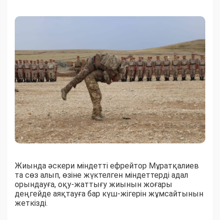
Жиында әскери міндетті ефрейтор Мұратқалиев
та сөз алып, өзіне жүктелген міндеттерді адал
орындауға, оқу-жаттығу жиынын жоғары
деңгейде аяқтауға бар күш-жігерін жұмсайтынын
жеткізді.