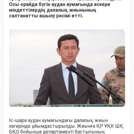
Осы орайда бүгін аудан аумағында әскери
міндеттілердің далалық жиынының
салтанатты ашылу рәсімі өтті.
Іс-шара аудан аумағындағы далалық жиын
лагерінде ұйымдастырылды. Жиынға ҚР ҰҚК ШҚ
БҚО бойынша департаменті бастығының