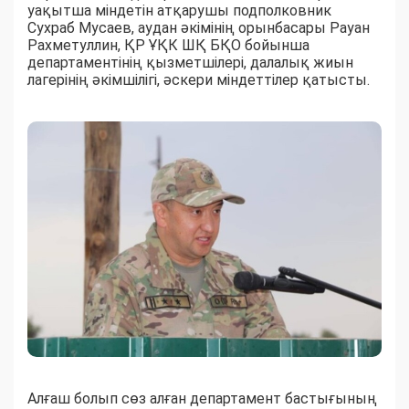
уақытша міндетін атқарушы подполковник
Сухраб Мусаев, аудан әкімінің орынбасары Рауан
Рахметуллин, ҚР ҰҚК ШҚ БҚО бойынша
департаментінің қызметшілері, далалық жиын
лагерінің әкімшілігі, әскери міндеттілер қатысты.
Алғаш болып сөз алған департамент бастығының