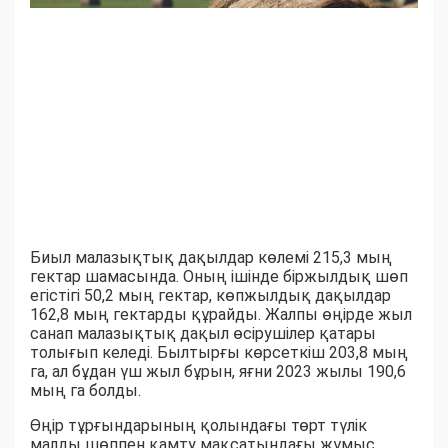
Биыл малазықтық дақылдар көлемі 215,3 мың
гектар шамасында. Оның ішінде біржылдық шөп
егістігі 50,2 мың гектар, көпжылдық дақылдар
162,8 мың гектарды құрайды. Жалпы өңірде жыл
санап малазықтық дақыл өсірушілер қатары
толығып келеді. Былтырғы көрсеткіш 203,8 мың
га, ал бұдан үш жыл бұрын, яғни 2023 жылы 190,6
мың га болды.
Өңір тұрғындарының қолындағы төрт түлік
малды шөппен қамту мақсатындағы жұмыс