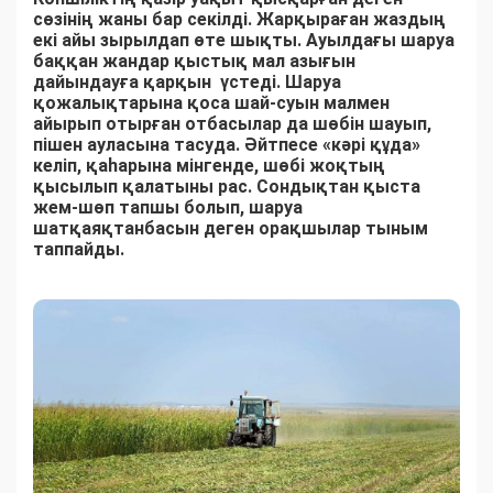
сөзінің жаны бар секілді. Жарқыраған жаздың
екі айы зырылдап өте шықты. Ауылдағы шаруа
баққан жандар қыстық мал азығын
дайындауға қарқын үстеді. Шаруа
қожалықтарына қоса шай-суын малмен
айырып отырған отбасылар да шөбін шауып,
пішен ауласына тасуда. Әйтпесе «кәрі құда»
келіп, қаһарына мінгенде, шөбі жоқтың
қысылып қалатыны рас. Сондықтан қыста
жем-шөп тапшы болып, шаруа
шатқаяқтанбасын деген орақшылар тыным
таппайды.