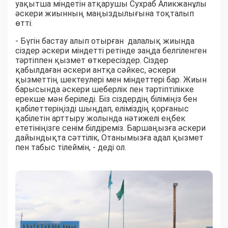
уақытша міндетін атқарушы Сухраб Аликжанұлы
әскери жиынның маңыздылығына тоқталып
өтті.
- Бүгін бастау алып отырған далалық жиында
сіздер әскери міндетті ретінде заңда белгіленген
тәртіппен қызмет өткересіздер. Сіздер
қабылдаған әскери антқа сәйкес, әскери
қызметтің шектеулері мен міндеттері бар. Жиын
барысында әскери шеберлік пен тәртіптілікке
ерекше мән беріледі. Біз сіздердің біліміңіз бен
қабілеттеріңізді шыңдап, еліміздің қорғаныс
қабілетін арттыру жолында нәтижелі еңбек
ететініңізге сенім білдіреміз. Баршаңызға әскери
дайындықта сәттілік, Отанымызға адал қызмет
пен табыс тілеймін, - деді ол.