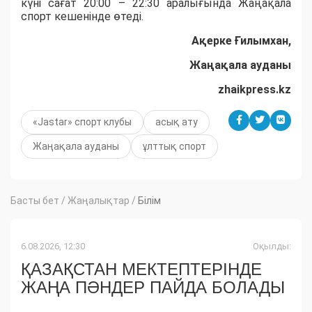
күні сағат 20:00 – 22:30 аралығында Жаңақала
спорт кешенінде өтеді.
Ақерке Ғилымхан,
Жаңақала ауданы
zhaikpress.kz
«Jastar» спорт клубы
асық ату
Жаңақала ауданы
ұлттық спорт
Басты бет
/
Жаңалықтар
/
Білім
6.08.2026, 12:30
Оқылды:
ҚАЗАҚСТАН МЕКТЕПТЕРІНДЕ
ЖАҢА ПӘНДЕР ПАЙДА БОЛАДЫ