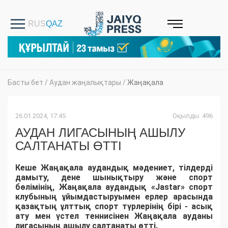
Басты бет
/
Аудан жаңалықтары
/
Жаңақала
26.01.2024, 17:45
Оқылды: 496
АУДАН ЛИГАСЫНЫҢ АШЫЛУ
САЛТАНАТЫ ӨТТІ
Кеше Жаңақала аудандық мәдениет, тілдерді
дамыту, дене шынықтыру және спорт
бөлімінің, Жаңақала аудандық «Jastar» спорт
клубының ұйымдастыруымен ерлер арасында
қазақтың ұлттық спорт түрлерінің бірі - асық
ату мен үстел теннисінен Жаңақала ауданы
лигасының ашылу салтанаты өтті.