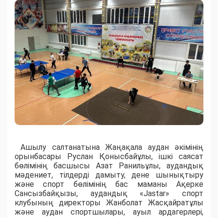
Ашылу салтанатына Жаңақала аудан әкімінің
орынбасары Руслан Қонысбайұлы, ішкі саясат
бөлімінің басшысы Азат Ранильұлы, аудандық
мәдениет, тілдерді дамыту, дене шынықтыру
және спорт бөлімінің бас маманы Ақерке
Сансызбайқызы, аудандық «Jastar» спорт
клубының директоры Жанболат Жасқайратұлы
және аудан спортшылары, ауыл ардагерлері,