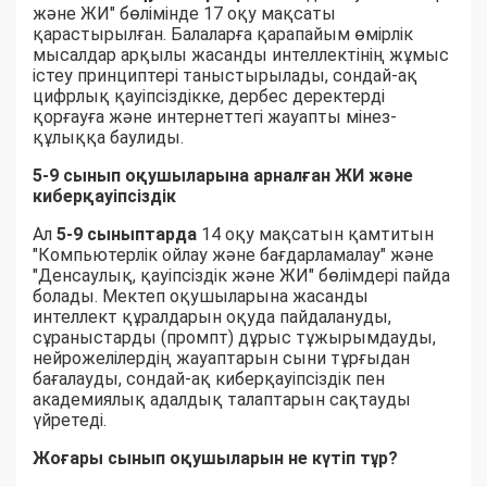
және ЖИ" бөлімінде 17 оқу мақсаты
қарастырылған. Балаларға қарапайым өмірлік
мысалдар арқылы жасанды интеллектінің жұмыс
істеу принциптері таныстырылады, сондай-ақ
цифрлық қауіпсіздікке, дербес деректерді
қорғауға және интернеттегі жауапты мінез-
құлыққа баулиды.
5-9 сынып оқушыларына арналған ЖИ және
киберқауіпсіздік
Ал
5-9 сыныптарда
14 оқу мақсатын қамтитын
"Компьютерлік ойлау және бағдарламалау" және
"Денсаулық, қауіпсіздік және ЖИ" бөлімдері пайда
болады. Мектеп оқушыларына жасанды
интеллект құралдарын оқуда пайдалануды,
сұраныстарды (промпт) дұрыс тұжырымдауды,
нейрожелілердің жауаптарын сыни тұрғыдан
бағалауды, сондай-ақ киберқауіпсіздік пен
академиялық адалдық талаптарын сақтауды
үйретеді.
Жоғары сынып оқушыларын не күтіп тұр?