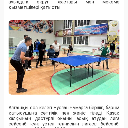
ауылдық округ жастары мен мекеме
қызметшілері қатысты.
Алғашқы сөз кезегі Руслан Ғұмарға беріліп, барша
қатысушыға сәттілік пен жеңіс тіледі. Қазақ
халқының дәстүрлі ойыны асық атудан лига
сейсенбі күні, үстел теннисінің лигасы бейсенбі