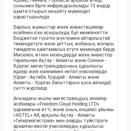
Қазақстанның 7 облысы арқылы өтеді,
сонымен бірге инфрақұрылымды 13 өңірді
қамти отырып кеңейту мүмкіндігі
қарастырылуда.
Барлық жұмыстар жеке инвестициялар
есебінен іске асырылуда, бұл мемлекеттік
бюджетке түсетін жүктемені айтарлықтай
төмендетуге және ұлттық жобаның жоғары
тиімділігін қамтамасыз етуге мүмкіндік берді.
Мәселен, өткен кезеңдерде жеке инвестор
тарапынан Ақтау - Алматы және Озинки -
Қорғас магистральдарының құрылысы
едәуір желі көлемімен негізгі учаскелерде
(Орал - Ақтөбе, Қордай - Алматы және
Алматы - Қорғас бағыттарын қоса алғанда)
сәтті жүргізілді.
Ағымдағы жылы магистральдық желілер
жобалары «Freedom Cloud Holding LTD»
қарамағына өтті, және оның еншілес ұйымы
«ASTEL» АҚ арқылы Ақтау - Алматы
«Гипермагистралі» мен оларды түйістіруге
арналған ілеспе учаскелердің құрылысы