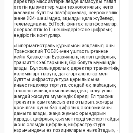
деректер массивтерін лезде алмасуды талап
ететін қызметтер үшін технологиялық негіз
жасайды: бұлтты платформалар, нейрожелілік
және ЖИ-шешімдер, ақылды қала жүйелері,
телемедицина, EdTech, финтех-платформалар,
өнеркәсіптік IoT шешімдері және цифрлық
өндірістік контурлар.
«Гипермагистраль құрылысы аяқталып, оны
Транскаспий ТОБЖ-мен ұштастырғаннан
кейін Қазақстан Еуразияның негізгі цифрлық
транзиттік хабтарының бірі болуға мүмкіндік
алады. Бұл халықаралық деректер транзитінің
көлемін арттыруға, дата-орталықтар мен
бұлтты инфраструктура құрылысына
инвестициялар тартуға, сондай-ақ жаһандық
технологиялық компаниялардың келуі үшін
жағдай жасауға мүмкіндік береді. Ел трафик
транзитін қамтамасыз ете отырып, жоғары
қосылған құны бар цифрлық экономиканы
дамыта алады, жаңа жұмыс орындарын
құрады, цифрлық қызметтерді экспорттайды
және әлемдік цифрлық инфраструктура
нарығындағы өз позицияларын нығайтады», -