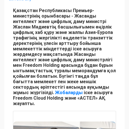
Қазақстан Республикасы Премьер-
министрінің орынбасары - Жасанды
интеллект және цифрлық даму министрі
Жаслан Мәдиевтің басшылығымен өңірлік
цифрлық хаб құру және жалпы Азия-Еуропа
трафигінің жергілікті өңделетін транзиттік
деректерінің үлесін арттыру бойынша
мемлекеттік міндеттерді іске асыруға
жәрдемдесу мақсатында Жасанды
интеллект және цифрлық даму министрлігі
мен Freedom Holding арасында бұдан бұрын
ынтымақтастық туралы меморандумға қол
қойылған болатын. Бүгінгі таңда бұл
бағытта мемлекет пен жеке меншік
сектордың әріптестігі аясында ауқымды
жұмыс жүргізілді.
Жобаларды
іске асыруға
Freedom Cloud Holding және «АСТЕЛ» АҚ
жауапты.