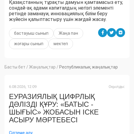
Қазақстанның тұрақты дамуын қамтамасыз ету,
сондай-ақ адами капиталдың негізгі элементі
ретінде заманауи, инновациялық білім беру
жүйесін қалыптастыру үшін жағдай жасау.
бастауыш сынып
Жаңа пән
жоғары сынып
мектеп
Басты бет
/
Жаңалықтар
/
Республикалық жаңалықтар
6.08.2026, 12:09
Оқылды:
ЕУРАЗИЯЛЫҚ ЦИФРЛЫҚ
ДӘЛІЗДІ ҚҰРУ: «БАТЫС -
ШЫҒЫС» ЖОБАСЫН ІСКЕ
АСЫРУ МӘРТЕБЕСІ
Сілтеме алу