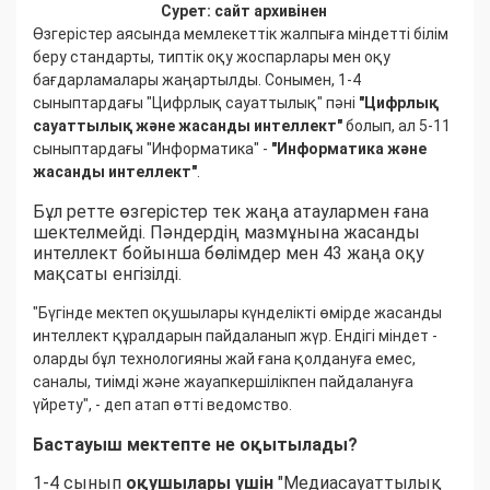
Сурет: сайт архивінен
Өзгерістер аясында мемлекеттік жалпыға міндетті білім
беру стандарты, типтік оқу жоспарлары мен оқу
бағдарламалары жаңартылды. Сонымен, 1-4
сыныптардағы "Цифрлық сауаттылық" пәні
"Цифрлық
сауаттылық және жасанды интеллект"
болып, ал 5-11
сыныптардағы "Информатика" -
"Информатика және
жасанды интеллект"
.
Бұл ретте өзгерістер тек жаңа атаулармен ғана
шектелмейді. Пәндердің мазмұнына жасанды
интеллект бойынша бөлімдер мен 43 жаңа оқу
мақсаты енгізілді.
"Бүгінде мектеп оқушылары күнделікті өмірде жасанды
интеллект құралдарын пайдаланып жүр. Ендігі міндет -
оларды бұл технологияны жай ғана қолдануға емес,
саналы, тиімді және жауапкершілікпен пайдалануға
үйрету", - деп атап өтті ведомство.
Бастауыш мектепте не оқытылады?
1-4 сынып
оқушылары үшін
"Медиасауаттылық