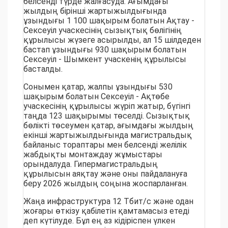
белсенді түрде жалғасуда. Ағымдағы
жылдың бірінші жартыжылдығында
ұзындығы 1 100 шақырым болатын Ақтау -
Сексеуіл учаскесінің сызықтық бөлігінің
құрылысы жүзеге асырылды, ал 15 шілдеден
бастап ұзындығы 930 шақырым болатын
Сексеуіл - Шымкент учаскенің құрылысы
басталды.
Сонымен қатар, жалпы ұзындығы 530
шақырым болатын Сексеуіл - Ақтөбе
учаскесінің құрылысы жүріп жатыр, бүгінгі
таңда 123 шақырымы төселді. Сызықтық
бөлікті төсеумен қатар, ағымдағы жылдың
екінші жартыжылдығында магистральдық
байланыс тораптары мен белсенді желілік
жабдықты монтаждау жұмыстары
орындалуда. Гипермагистральдың
құрылысын аяқтау және оны пайдалануға
беру 2026 жылдың соңына жоспарланған.
Жаңа инфраструктура 12 Тбит/с және одан
жоғары өткізу қабілетін қамтамасыз етеді
деп күтілуде. Бұл ең аз кідіріспен үлкен