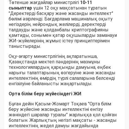
Төтенше жағдайлар министрлігі
10-11
сыныптар
үшін 12 оқу мақсатынан тұратын
"Деректерді басқару және жасанды интеллект"
бөлімі әзірленді. Бағдарлама машиналық оқыту
негіздерін, нейрондық желілерді, деректерді
талдауды және қолданбалы криптографияны
қамтиды, сонымен қатар оқушыларды заманауи
ЖИ-жүйелерінің жұмыс істеу принциптерімен
таныстырады.
Оқу-ағарту министрлігінің ақпаратынша,
Қазақстанда мектеп пәндерінің мазмұны
технологиялардың қарқынды дамуына, еңбек
нарығы талаптарының өзгеруіне және жасанды
интеллектінің өмірдің түрлі салаларына белсенді
енгізілуіне байланысты жаңартылады.
Орта білім беру жүйесіндегі ЖИ
Бұған дейін Қасым-Жомарт Тоқаев "Орта білім
беру жүйесіне жасанды интеллектіні енгізу
жөніндегі шаралар туралы" жарлыққа қол қойған
болатын. Жарлықтың негізгі мақсаты - жасанды
интеллектінің жедел дамуы жағдайында