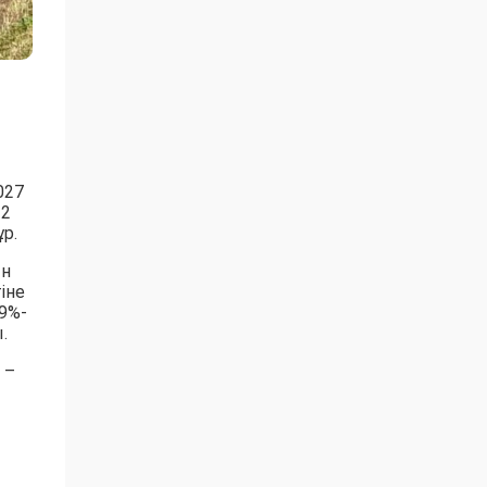
027
 2
р.
ын
іне
9%-
.
 –