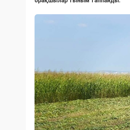
орақшылар тыным таппайды.