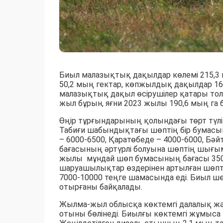
Биыл малазықтық дақылдар көлемі 215,3 
50,2 мың гектар, көпжылдық дақылдар 16
малазықтық дақыл өсірушілер қатары толы
жыл бұрын, яғни 2023 жылы 190,6 мың га 
Өңір тұрғындарының қолындағы төрт түл
Табиғи шабындықтағы шөптің бір бумасы
– 6000-6500, Қаратөбеде – 4000-6000, Бә
бағасының әртүрлі болуына шөптің шығ
жылы мұндай шөп бумасының бағасы 3500-
шаруашылықтар өздерінен артылған шөпті
7000-10000 теңге шамасында еді. Биыл ш
отырғаны байқалады.
Жылма-жыл облысқа көктемгі далалық жән
отыны бөлінеді. Биылғы көктемгі жұмыса 10