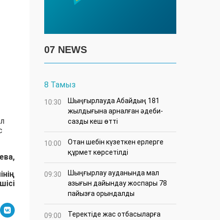
07 NEWS
8 Тамыз
Шыңғырлауда Абайдың 181
10:30
жылдығына арналған әдеби-
ел
сазды кеш өтті
с
Отан шебін күзеткен ерлерге
10:00
құрмет көрсетілді
ева,
​Шыңғырлау ауданында мал
інің
09:30
шісі
азығын дайындау жоспары 78
пайызға орындалды
​Теректіде жас отбасыларға
09:00