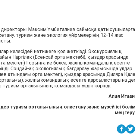
ң директоры Максим Үмбеталиев сайысқа қатысушыларға
лкетану, туризм және экология үйірмелерінің 12-14 жас
ысты.
 келесідей нәтижеге қол жеткізді. Экскурсиялық
йын Нұртілек (Есенсай орта мектебі), қыздар арасында
та мектеп) І орынға ие болса, жалпыкомандалық есепте
інді. Сондай-ақ экологиялық бағдарлау жарысында ұлдар
ев атындағы орта мектеп), қыздар арасында Диляра Қал
 орталығы), жалпыкомандалық есепте қарсыластарына де
 туризм орталығының командасы үздік көрінді.
Алия Игази
ер туризм орталығының өлкетану және музей ісі бөлім
меңгеру