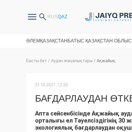
ӘЛЕМ
ҚАЗАҚСТАН
БАТЫС ҚАЗАҚСТАН ОБЛЫ
Басты бет
/
Аудан жаңалықтары
/
Ақжайық
21.10.2021, 12:20
БАҒДАРЛАУДАН ӨТ
Апта сейсенбісінде Ақжайық ауд
орталығы ел Тәуелсіздігінің 30
экологиялық бағдарлаудан оқу