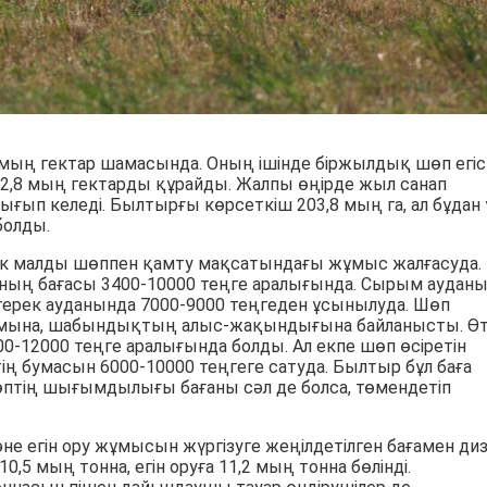
мың гектар шамасында. Оның ішінде біржылдық шөп егіст
2,8 мың гектарды құрайды. Жалпы өңірде жыл санап
ғып келеді. Былтырғы көрсеткіш 203,8 мың га, ал бұдан
болды.
ік малды шөппен қамту мақсатындағы жұмыс жалғасуда.
ның бағасы 3400-10000 теңге аралығында. Сырым аудан
йтерек ауданында 7000-9000 теңгеден ұсынылуда. Шөп
ымына, шабындықтың алыс-жақындығына байланысты. Ө
12000 теңге аралығында болды. Ал екпе шөп өсіретін
ң бумасын 6000-10000 теңгеге сатуда. Былтыр бұл баға
өптің шығымдылығы бағаны сәл де болса, төмендетіп
е егін ору жұмысын жүргізуге жеңілдетілген бағамен ди
,5 мың тонна, егін оруға 11,2 мың тонна бөлінді.