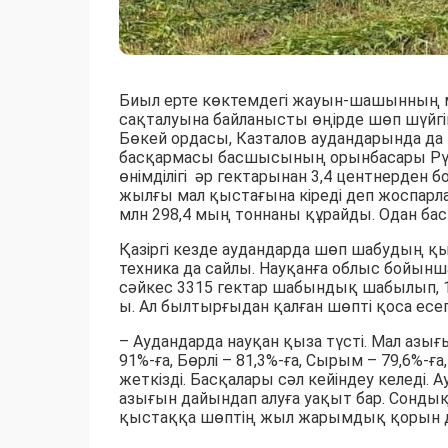
Биыл ерте көктемдегі жауын-шашынның 
сақталуына байланысты өңірде шөп шүйгі
Бөкей ордасы, Казталов аудандарында 
басқармасы басшысының орынбасары Рү
өнімділігі әр гектарынан 3,4 центнерден б
жылғы мал қыстағына кіреді деп жоспарла
млн 298,4 мың тоннаны құрайды. Одан бас
Қазіргі кезде аудандарда шөп шабудың қы
техника да сайлы. Науқанға облыс бойынш
сәйкес 3315 гектар шабындық шабылып, 1
ы. Ал былтырғыдан қалған шөпті қоса есе
– Аудандарда науқан қыза түсті. Мал азы
91%-ға, Бөрлі – 81,3%-ға, Сырым – 79,6%-ғ
жеткізді. Басқалары сәл кейіндеу келеді.
азығын дайындап алуға уақыт бар. Сондық
қыстаққа шөптің жыл жарымдық қорын дай