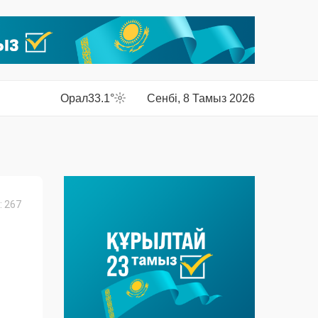
Орал
33.1°
Сенбі, 8 Тамыз 2026
 267