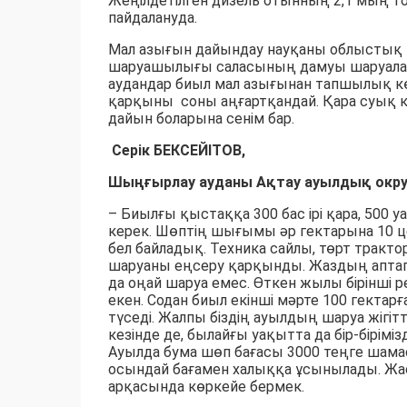
Жеңілдетілген дизель отынның 2,1 мың т
пайдалануда.
Мал азығын дайындау науқаны облыстық 
шаруашылығы саласының дамуы шаруаларды
аудандар биыл мал азығынан тапшылық к
қарқыны соны аңғартқандай. Қара суық 
дайын боларына сенім бар.
Серік БЕКСЕЙІТОВ,
Шыңғырлау ауданы Ақтау ауылдық округ
– Биылғы қыстаққа 300 бас ірі қара, 50
керек. Шөптің шығымы әр гектарына 10 ц
бел байладық. Техника сайлы, төрт тракт
шаруаны еңсеру қарқынды. Жаздың аптап 
да оңай шаруа емес. Өткен жылы бірінші ре
екен. Содан биыл екінші мәрте 100 гектар
түседі. Жалпы біздің ауылдың шаруа жігітт
кезінде де, былайғы уақытта да бір-біріміз
Ауылда бума шөп бағасы 3000 теңге шама
осындай бағамен халыққа ұсынылады. Ж
арқасында көркейе бермек.