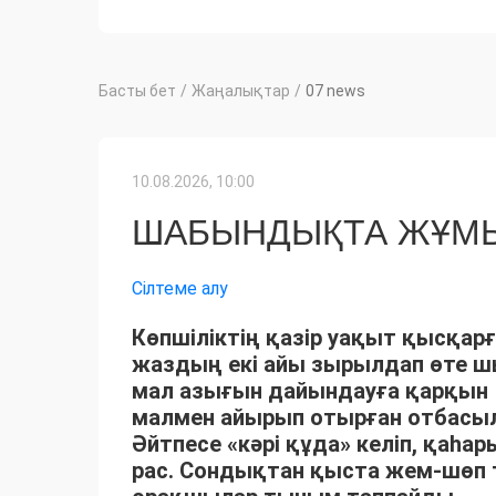
Басты бет
/
Жаңалықтар
/
07 news
10.08.2026, 10:00
ШАБЫНДЫҚТА ЖҰМЫ
Сілтеме алу
Көпшіліктің қазір уақыт қысқарғ
жаздың екі айы зырылдап өте 
мал азығын дайындауға қарқын 
малмен айырып отырған отбасыла
Әйтпесе «кәрі құда» келіп, қаһ
рас. Сондықтан қыста жем-шөп 