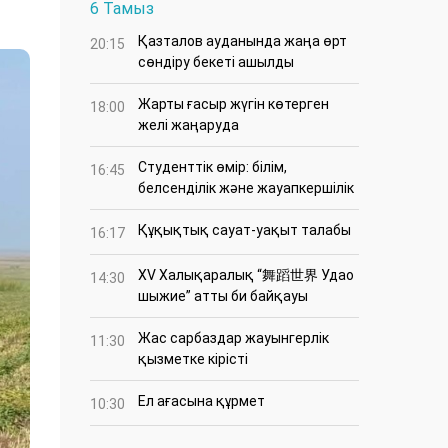
6 Тамыз
Қазталов ауданында жаңа өрт
20:15
сөндіру бекеті ашылды
Жарты ғасыр жүгін көтерген
18:00
желі жаңаруда
Студенттік өмір: білім,
16:45
белсенділік және жауапкершілік
Құқықтық сауат-уақыт талабы
16:17
XV Халықаралық “舞蹈世界 Удао
14:30
шыжие” атты би байқауы
Жас сарбаздар жауынгерлік
11:30
қызметке кірісті
Ел ағасына құрмет
10:30