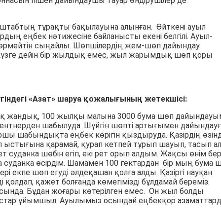
оннасын пішен дайындаушы тауар өндірушілер де
штабтың тұрақты бақылауына алынған. Өйткені ауыл
ң еңбек нәтижесіне байланысты екені белгілі. Ауыл-
өрмейтін сыңайлы. Шөпшілердің жем-шөп дайындау
күзге дейін бір жылдық емес, жыл жарымдық шөп қоры
індегі «Азат» шаруа қожалығының жетекшісі:
0 уақ жандық, 100 жылқы малына 3000 бума шөп дайындау
ентнерден шабылуда. Шүйгін шөпті артығымен дайындауғ
оршы шабындықта еңбек көрігін қыздыруда. Қазірдің өзін
ыстығына қарамай, қурап кетпей тұрып шауып, тасып а
т суданка шөбін егіп, екі рет орып алдым. Жақсы өнім бер
ға суданка өсірдім. Шамамен 100 гектардан бір мың бума 
ері екпе шөп егуді әлдеқашан қолға алды. Қазіргі науқан
ді қолдап, қажет болғанда көмегімізді бұлдамай береміз.
сында. Бұдан жоғары көтерілген емес. Он жыл болды
астар ұйымшыл. Ауылымыз осындай еңбекқор азаматтар