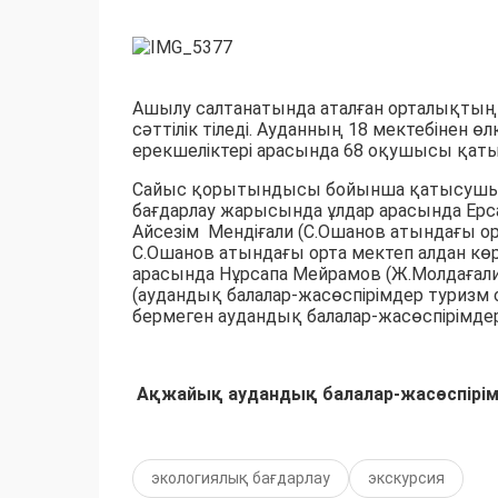
Ашылу салтанатында аталған орталықты
сәттілік тіледі. Ауданның 18 мектебінен ө
ерекшеліктері арасында 68 оқушысы қат
Сайыс қорытындысы бойынша қатысушылар
бағдарлау жарысында ұлдар арасында Ерса
Айсезім Мендіғали (С.Ошанов атындағы ор
С.Ошанов атындағы орта мектеп алдан көр
арасында Нұрсапа Мейрамов (Ж.Молдағали
(аудандық балалар-жасөспірімдер туризм
бермеген аудандық балалар-жасөспірімдер
Ақжайық аудандық балалар-жасөспірімд
экологиялық бағдарлау
экскурсия