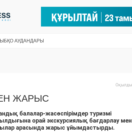
СЫ
БҚО АУДАНДАРЫ
Оқылды:
КЕН ЖАРЫС
андық балалар-жасөспірімдер туризмі
 жылдығына орай экскурсиялық бағдарлау мен
шылар арасында жарыс ұйымдастырды.