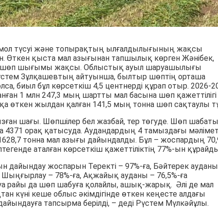
мол түсуі және топырақтың ылғалдылығының жақсы
н. Өткен қыста мал азығынан тапшылық көрген Жәнібек,
да шөп шығымы жақсы. Облыстық ауыл шаруашылығы
стем Зұлқашевтың айтуынша, былтыр шөптің орташа
олса, биыл бұл көрсеткіш 4,5 центнерді құрап отыр. 2026-2
нған 1 млн 247,3 мың шартты мал басына шөп қажеттілігі
қа өткен жылдан қалған 141,5 мың тонна шөп сақтаулы тұ
зған шағы. Шөпшілер бел жазбай, тер төгуде. Шөп шабат
а 4371 орақ қатысуда. Аудандардың 4 тамыздағы мәлімет
628,7 тонна мал азығы дайындалды. Бұл – жоспардың 70,
птегенде аталған көрсеткіш қажеттіліктің 77%-ын құрайды
ғын дайындау жоспарын Теректі – 97%-ға, Бәйтерек ауданы
а, Шыңғырлау – 78%-ға, Ақжайық ауданы – 76,5%-ға
 Ауа райы да шөп шабуға қолайлы, ашық-жарық. Әлі де мал
тан күні кеше облыс әкімдігінде өткен кеңесте алдағы
ындауға тапсырма берілді, – деді Рүстем Мүлкәйұлы.