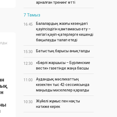
арналған тренинг өтті
7 Тамыз
Балалардың жазғы кезеңдегі
16:45
қауіпсіздігін қамтамасыз ету –
негізгі қауіп-қатерлерге кешенді
бақылауды талап етеді
лды:
Батыстың барысы анықталды
15:30
«Бөрлі жаршысы – Бурлинские
12:30
вести» газетінде жаңа басшы
ан
Аудандық мәслихаттың
11:00
кезектен тыс 42-сессиясында
тық
маңызды мәселелер қаралды
ын
Жүйелі жұмыс пен нақты
10:30
ыны
нәтиже керек
н