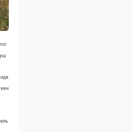
ігі
 үш
ында
ткен
зель