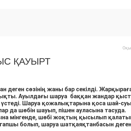
Оқы
С ҚАУЫРТ
ан деген сөзінің жаны бар секілді. Жарқырағ
шықты. Ауылдағы шаруа баққан жандар қыс
үстеді. Шаруа қожалықтарына қоса шай-су
р да шөбін шауып, пішен ауласына тасуда.
арына мінгенде, шөбі жоқтың қысылып қалат
тапшы болып, шаруа шатқаяқтанбасын деге