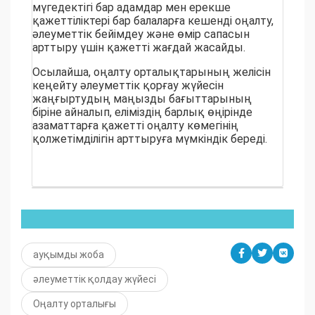
мүгедектігі бар адамдар мен ерекше
қажеттіліктері бар балаларға кешенді оңалту,
әлеуметтік бейімдеу және өмір сапасын
арттыру үшін қажетті жағдай жасайды.
Осылайша, оңалту орталықтарының желісін
кеңейту әлеуметтік қорғау жүйесін
жаңғыртудың маңызды бағыттарының
біріне айналып, еліміздің барлық өңірінде
азаматтарға қажетті оңалту көмегінің
қолжетімділігін арттыруға мүмкіндік береді.
ауқымды жоба
әлеуметтік қолдау жүйесі
Оңалту орталығы