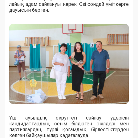
лайық адам сайлануы керек. Өзі сондай үміткерге
дауысын берген.
Үш ауылдық округтегі сайлау үдерісін
кандидаттардың сенім білдірген өкілдері мен
партиялардан, түрлі қоғамдық бірлестіктерден
келген байқаушылар қадағалауда.