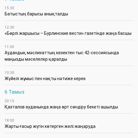
15:30
Батыстың барысы анықталды
12:30
«Бөрлі жаршысы – Бурлинские вести» газетінде жаңа басшы
11:00
Аудандық мәслихаттың кезектен тыс 42-сессиясында
маңызды мәселелер қаралды
10:30
Жүйелі жұмыс пен нақты нәтиже керек
6 Тамыз
20:15
Қазталов ауданында жаңа өрт сөндіру бекеті ашылды
18:00
Жарты ғасыр жүгін көтерген желі жаңаруда