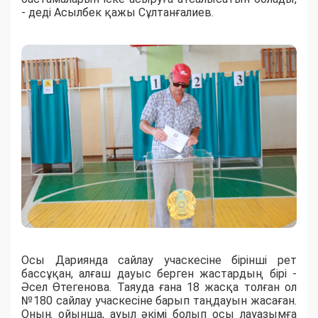
- деді Асылбек қажы Сұлтанғалиев.
Осы Дариянда сайлау учаскесіне бірінші рет
бассұқан, алғаш дауыс берген жастардың бірі -
Әсел Өтегенова. Таяуда ғана 18 жасқа толған ол
№180 сайлау учаскесіне барып таңдауын жасаған.
Оның ойынша, ауыл әкімі болып осы лауазымға