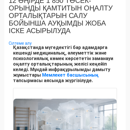
12 ӨҢІРДЕ 1 850 ТӨСЕК-
ОРЫНДЫ ҚАМТИТЫН ОҢАЛТУ
ОРТАЛЫҚТАРЫН САЛУ
БОЙЫНША АУҚЫМДЫ ЖОБА
ІСКЕ АСЫРЫЛУДА
Сілтеме алу
Қазақстанда мүгедектігі бар адамдарға
кешенді медициналық, әлеуметтік және
психологиялық көмек көрсететін заманауи
оңалту орталықтарының желісі кеңейіп
келеді. Мұндай инфрақұрылымды дамыту
жұмыстары
Мемлекет басшысының
тапсырмасы аясында жүргізілуде.