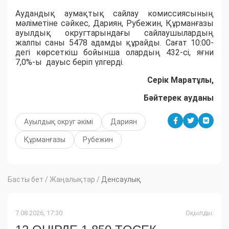
Аудандық аумақтық сайлау комиссиясының
мәліметіне сәйкес, Дариян, Рубежин, Құрманғазы
ауылдық округтарындағы сайлаушылардың
жалпы саны 5478 адамды құрайды. Сағат 10:00-
дегі көрсеткіш бойынша олардың 432-сі, яғни
7,0%-ы дауыс беріп үлгерді.
Серік Маратұлы,
Бәйтерек ауданы
Ауылдық округ әкімі
Дариян
Құрманғазы
Рубежин
Басты бет
/
Жаңалықтар
/
Денсаулық
7.08.2026, 17:30
Оқылды: