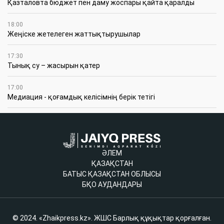
Қазталовта бюджет пен даму жоспары қайта қаралды
18:00
Жеңіске жетелеген жаттықтырушылар
17:30
Тынық су – жасырын қатер
17:00
Медиация - қоғамдық келісімнің берік тетігі
ӘЛЕМ
ҚАЗАҚСТАН
БАТЫС ҚАЗАҚСТАН ОБЛЫСЫ
БҚО АУДАНДАРЫ
© 2024. «Zhaikpress.kz». ЖШС Барлық құқықтар қорғалған.