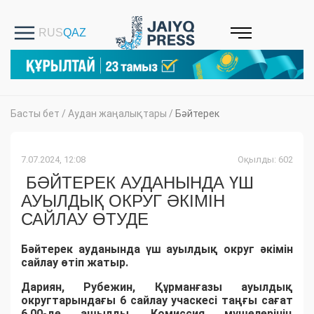
Басты бет
/
Аудан жаңалықтары
/
Бәйтерек
7.07.2024, 12:08
Оқылды: 602
БӘЙТЕРЕК АУДАНЫНДА ҮШ
АУЫЛДЫҚ ОКРУГ ӘКІМІН
САЙЛАУ ӨТУДЕ
Бәйтерек ауданында үш ауылдық округ әкімін
сайлау өтіп жатыр.
Дариян, Рубежин, Құрманғазы ауылдық
округтарындағы 6 сайлау учаскесі таңғы сағат
6.00-де ашылды. Комиссия мүшелерінің