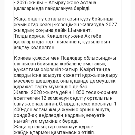
- 2026 жылы – Атырау және Астана
қалаларында пайдалануға берілді.
Жаңа оңалту орталықтарын құру бойынша
жұмыстар кезең-кезеңімен жалғасуда. 2027
жылдың соңына дейін Шымкент,
Талдықорған, Көкшетау және Ақтөбе
қалаларында төрт нысанның құрылысын
аяқтау көзделген.
Қонаев қаласы мен Павлодар облысындағы
екі нысан бойынша жобалық-сметалық
құжаттама әзірленіп жатыр. Қазіргі таңда
оларды іске асыруға қажетті қаржыландыру
мәселесі шешілуде, оның ішінде демеушілік
қаражат тарту мүмкіндігі де бар.
Жалпы 2028 жылға дейін 1 850 төсек-орынға
есептелген 12 заманауи оңалту орталығын
салу жоспарланған. Олардың іске қосылуы 1
400-ден астам жаңа жұмыс орнын ашуға,
сондай-ақ өңірлердің кадрлық әлеуетін
нығайтуға мүмкіндік береді.
Жаңа орталықтар заманауи құрал-
жабдықтармен қамтамасыз етіліп,