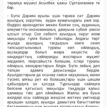
төралқа мүшесі Асылбек қажы Сұлтанғалиев те
бар.
- Бүгін Дариян ауылы үшін тарихи сәт. Дариян
ауылдық округінің аудан аумағындағы рөлі зор.
Өндірісі өркендеген мекен болған соң, ауданның
әлеуметтік-экономикалық дамуына сүбелі үлесін
қосып отыр. Сол себепті ауылдық округ әкімі
маңызды тұлға болып табылады. Алдағы төрт
жылда ауылдың тағдырын кімге сеніп
тапсыратынымыз туралы көп ойландық,
ақсақалдар болып өзара кеңестік. Әр
кандидаттың сайлауалды жоспарын мұқият
зерделеп, пікірсайыста болашақ істері туралы
ойларын, көзқарастарын білдік. Бүгін лайық деп
тапқан адамға дауысымды бердім.
Ауылдастарым да осынау саяси науқанның мәнін
түсініп, алғаш рет өз болашақтары үшін шешім
қабылдауға үн қосуда. Тұрғындар сайлауға
белсене қатысып, маңызды таңдауда қалыс
қалмауы тиіс деп ойлаймын. Жалпы аға буын
өкілдері осы сайлауда жеңіске жеткен үміткерді
әрқашан қолдап, ауылды дамытуға бағытталған
бастамаларын іске асыруға атсалысатын болады,