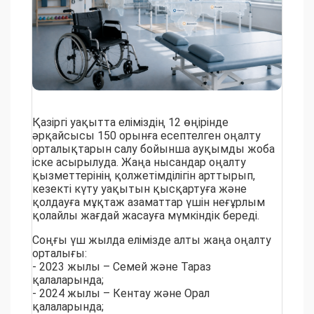
Қазіргі уақытта еліміздің 12 өңірінде
әрқайсысы 150 орынға есептелген оңалту
орталықтарын салу бойынша ауқымды жоба
іске асырылуда. Жаңа нысандар оңалту
қызметтерінің қолжетімділігін арттырып,
кезекті күту уақытын қысқартуға және
қолдауға мұқтаж азаматтар үшін неғұрлым
қолайлы жағдай жасауға мүмкіндік береді.
Соңғы үш жылда елімізде алты жаңа оңалту
орталығы:
- 2023 жылы – Семей және Тараз
қалаларында;
- 2024 жылы – Кентау және Орал
қалаларында;