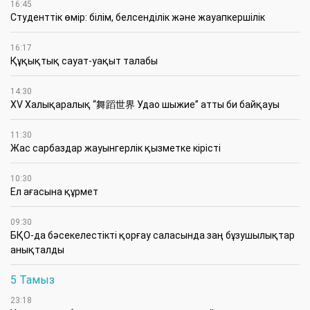
16:45
Студенттік өмір: білім, белсенділік және жауапкершілік
16:17
Құқықтық сауат-уақыт талабы
14:30
XV Халықаралық “舞蹈世界 Удао шыжие” атты би байқауы
11:30
Жас сарбаздар жауынгерлік қызметке кірісті
10:30
Ел ағасына құрмет
09:30
БҚО-да бәсекелестікті қорғау саласында заң бұзушылықтар
анықталды
5 Тамыз
23:18