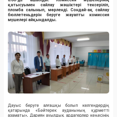
қатысуымен сайлау жәшіктері тексеріліп,
пломба салынып, мөрленді. Сондай-ақ сайлау
бюллетеньдерін беруге жауапты комиссия
мүшелері айқындалды.
Дауыс беруге алғашқы болып келгендердің
қатарында «Бәйтерек ауданының құрметті
азаматы», Дариян ауылдық ардагерлер кеңесінің