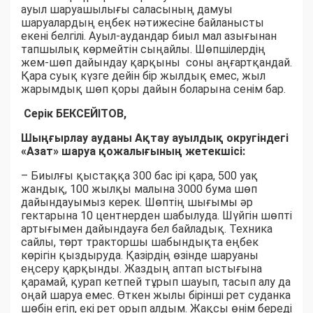
ауыл шаруашылығы саласының дамуы
шаруалардың еңбек нәтижесіне байланысты
екені белгілі. Ауыл-аудандар биыл мал азығынан
тапшылық көрмейтін сыңайлы. Шөпшілердің
жем-шөп дайындау қарқыны соны аңғартқандай.
Қара суық күзге дейін бір жылдық емес, жыл
жарымдық шөп қоры дайын боларына сенім бар.
Серік БЕКСЕЙІТОВ,
Шыңғырлау ауданы Ақтау ауылдық округіндегі
«Азат» шаруа қожалығының жетекшісі:
– Биылғы қыстаққа 300 бас ірі қара, 500 уақ
жандық, 100 жылқы малына 3000 бума шөп
дайындауымыз керек. Шөптің шығымы әр
гектарына 10 центнерден шабылуда. Шүйгін шөпті
артығымен дайындауға бел байладық. Техника
сайлы, төрт тракторшы шабындықта еңбек
көрігін қыздыруда. Қазірдің өзінде шаруаны
еңсеру қарқынды. Жаздың аптап ыстығына
қарамай, қурап кетпей тұрып шауып, тасып алу да
оңай шаруа емес. Өткен жылы бірінші рет суданка
шөбін егіп, екі рет орып алдым. Жақсы өнім береді