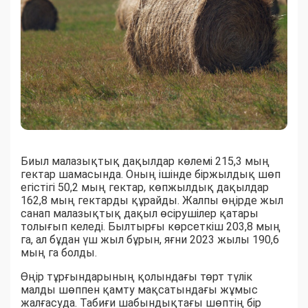
Биыл малазықтық дақылдар көлемі 215,3 мың
гектар шамасында. Оның ішінде біржылдық шөп
егістігі 50,2 мың гектар, көпжылдық дақылдар
162,8 мың гектарды құрайды. Жалпы өңірде жыл
санап малазықтық дақыл өсірушілер қатары
толығып келеді. Былтырғы көрсеткіш 203,8 мың
га, ал бұдан үш жыл бұрын, яғни 2023 жылы 190,6
мың га болды.
Өңір тұрғындарының қолындағы төрт түлік
малды шөппен қамту мақсатындағы жұмыс
жалғасуда. Табиғи шабындықтағы шөптің бір