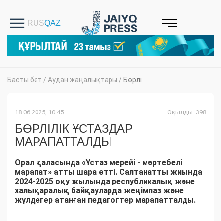
Басты бет
/
Аудан жаңалықтары
/
Бөрлі
18.06.2025, 10:45
Оқылды: 398
БӨРЛІЛІК ҰСТАЗДАР
МАРАПАТТАЛДЫ
Орал қаласында «Ұстаз мерейі - мәртебелі
марапат» атты шара өтті. Салтанатты жиында
2024-2025 оқу жылында республикалық және
халықаралық байқауларда жеңімпаз және
жүлдегер атанған педагогтер марапатталды.