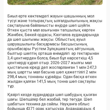
Биыл ерте көктемдегі жауын-шашынның мол
түсуі және топырақтың ылғалдылығының жақсы
сақталуына байланысты өңірде шөп шүйгін.
Өткен қыста мал азығынан тапшылық көрген
Жәнібек, Бөкей ордасы, Казталов аудандарында
да шөп шығымы жақсы. Облыстық ауыл
шаруашылығы басқармасы басшысының
орынбасары Рүстем Зұлқашевтың айтуынша,
былтыр шөптің орташа өнімділігі әр гектарынан
3,4 центнерден болса, биыл бұл көрсеткіш 4,5
центнерді құрап отыр. 2026-2027 жылғы мал
қыстағына кіреді деп жоспарланған 1 млн 247,3
мың шартты мал басына шөп қажеттілігі 2 млн
298,4 мың тоннаны құрайды. Одан басқа өткен
жылдан қалған 141,5 мың тонна шөп сақтаулы
тұр.
Қазіргі кезде аудандарда шөп шабудың қызған
шағы. Шөпшілер бел жазбай, тер төгуде. Шөп
шабатын техника да сайлы. Науқанға облыс
бойынша 4371 орақ қатысуда. Аудандардың 4