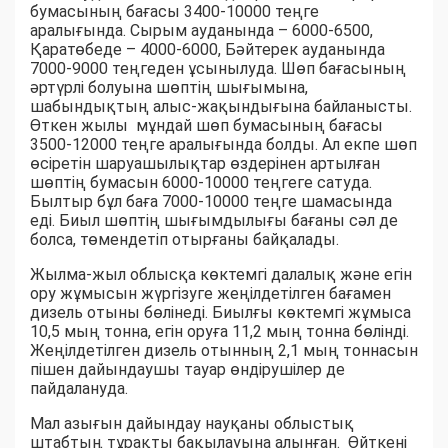
бумасының бағасы 3400-10000 теңге
аралығында. Сырым ауданында – 6000-6500,
Қаратөбеде – 4000-6000, Бәйтерек ауданында
7000-9000 теңгеден ұсынылуда. Шөп бағасының
әртүрлі болуына шөптің шығымына,
шабындықтың алыс-жақындығына байланысты.
Өткен жылы мұндай шөп бумасының бағасы
3500-12000 теңге аралығында болды. Ал екпе шөп
өсіретін шаруашылықтар өздерінен артылған
шөптің бумасын 6000-10000 теңгеге сатуда.
Былтыр бұл баға 7000-10000 теңге шамасында
еді. Биыл шөптің шығымдылығы бағаны сәл де
болса, төмендетіп отырғаны байқалады.
Жылма-жыл облысқа көктемгі далалық және егін
ору жұмысын жүргізуге жеңілдетілген бағамен
дизель отыны бөлінеді. Биылғы көктемгі жұмыса
10,5 мың тонна, егін оруға 11,2 мың тонна бөлінді.
Жеңілдетілген дизель отынның 2,1 мың тоннасын
пішен дайындаушы тауар өндірушілер де
пайдалануда.
Мал азығын дайындау науқаны облыстық
штабтың тұрақты бақылауына алынған. Өйткені