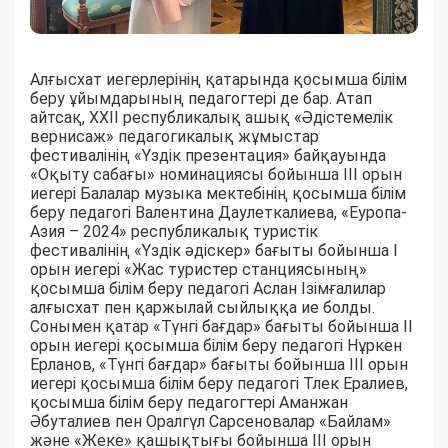
Алғысхат иегерлерінің қатарында қосымша білім
беру ұйымдарының педагогтері де бар. Атап
айтсақ, ХХІІ республикалық ашық «Әдістемелік
вернисаж» педагогикалық жұмыстар
фестивалінің «Үздік презентация» байқауында
«Оқыту сабағы» номинациясы бойынша ІІІ орын
иегері Балалар музыка мектебінің қосымша білім
беру педагогі Валентина Даулеткалиева, «Еуропа-
Азия – 2024» республикалық туристік
фестивалінің «Үздік әдіскер» бағыты бойынша І
орын иегері «Жас туристер станциясының»
қосымша білім беру педагогі Аслан Ізімғалилар
алғысхат пен қаржылай сыйлыққа ие болды.
Сонымен қатар «Түнгі бағдар» бағыты бойынша ІІ
орын иегері қосымша білім беру педагогі Нұркен
Ерланов, «Түнгі бағдар» бағыты бойынша ІІІ орын
иегері қосымша білім беру педагогі Тлек Ералиев,
қосымша білім беру педагогтері Аманжан
Әбуталиев пен Оралгүл Сарсеновалар «Байлам»
және «Жеке» қашықтығы бойынша ІІІ орын