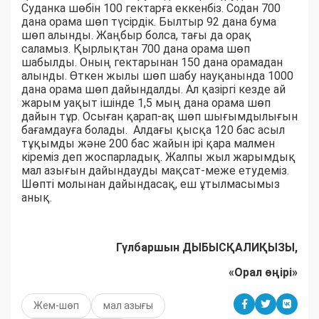
Суданка шөбін 100 гектарға еккенбіз. Содан 700
дана орама шөп түсірдік. Былтыр 92 дана бума
шөп алынды. Жаңбыр болса, тағы да орақ
саламыз. Қырлықтан 700 дана орама шөп
шабылды. Оның гектарынан 150 дана орамадан
алынды. Өткен жылы шөп шабу науқанында 1000
дана орама шөп дайындалды. Ал қазіргі кезде ай
жарым уақыт ішінде 1,5 мың дана орама шөп
дайын тұр. Осыған қарап-ақ шөп шығымдылығын
бағамдауға болады. Алдағы қысқа 120 бас асыл
тұқымды және 200 бас жайын ірі қара малмен
кіреміз деп жоспарладық. Жалпы жыл жарымдық
мал азығын дайындауды мақсат-меже етудеміз.
Шөпті молынан дайындасақ, еш ұтылмасымыз
анық.
Гүлбаршын ДЫБЫСҚАЛИҚЫЗЫ,
«Орал өңірі»
Жем-шөп
мал азығы