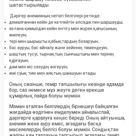
шатастырылады.
Дәрігер анемияның негізгі белгілері ретінде:
демалғаннан кейін де кетпейтін әлсіздік пен шаршауды;
аз ғана қимылдан кейін ентігу мен жүрек қағысының
жиілеуін;
тері мен шырышты қабықтардың бозаруын;
бас ауруы, бас айналу және зейіннің төмендеуін;
шаштың түсуі, тырнақтың сынғыштығы мен терінің
құрғауын;
дәм мен иіс сезудің өзгеруін;
жиі суық тию мен аяқтың шаншуын атады.
Оның сөзінше, темір тапшылығы кезінде адамда
бор, саз немесе мұз жеуге деген ерекше
құмарлық пайда болуы мүмкін.
Маман аталған белгілердің бірнешеуі байқалған
жағдайда өздігінен емделумен айналыспай,
дәрігерге қаралуға кеңес береді. Оның айтуынша,
анемия жеке ауру емес, ағзадағы басқа
мәселелердің белгісі болуы мүмкін. Сондықтан
жалпы қан талдауын тапсырып, ағзадағы темір