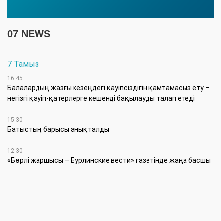
07 NEWS
7 Тамыз
16:45
Балалардың жазғы кезеңдегі қауіпсіздігін қамтамасыз ету –
негізгі қауіп-қатерлерге кешенді бақылауды талап етеді
15:30
Батыстың барысы анықталды
12:30
«Бөрлі жаршысы – Бурлинские вести» газетінде жаңа басшы
11:00
Аудандық мәслихаттың кезектен тыс 42-сессиясында
маңызды мәселелер қаралды