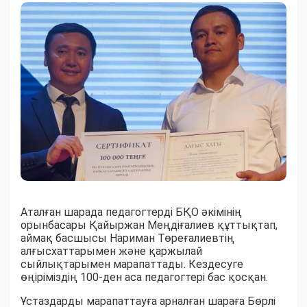
Аталған шарада педагогтерді БҚО әкімінің
орынбасары Қайыржан Меңдіғалиев құттықтап,
аймақ басшысы Нариман Төреғалиевтің
алғысхаттарымен және қаржылай
сыйлықтарымен марапаттады. Кездесуге
өңіріміздің 100-ден аса педагогтері бас қосқан.
Ұстаздарды марапаттауға арналған шараға Бөрлі