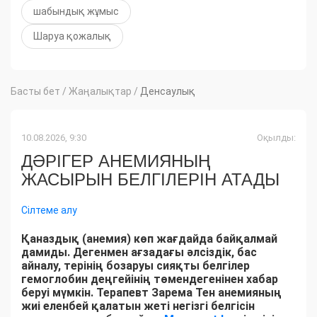
шабындық жұмыс
Шаруа қожалық
Басты бет
/
Жаңалықтар
/
Денсаулық
10.08.2026, 9:30
Оқылды:
ДӘРІГЕР АНЕМИЯНЫҢ
ЖАСЫРЫН БЕЛГІЛЕРІН АТАДЫ
Сілтеме алу
Қаназдық (анемия) көп жағдайда байқалмай
дамиды. Дегенмен ағзадағы әлсіздік, бас
айналу, терінің бозаруы сияқты белгілер
гемоглобин деңгейінің төмендегенінен хабар
беруі мүмкін. Терапевт Зарема Тен анемияның
жиі еленбей қалатын жеті негізгі белгісін