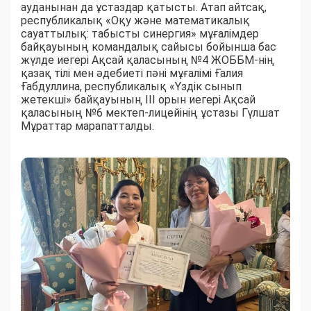
ауданынан да ұстаздар қатысты. Атап айтсақ,
республикалық «Оқу және математикалық
сауаттылық: табысты синергия» мұғалімдер
байқауының командалық сайысы бойынша бас
жүлде иегері Ақсай қаласының №4 ЖОББМ-нің
қазақ тілі мен әдебиеті пәні мұғалімі Ғалия
Ғабдуллина, республикалық «Үздік сынып
жетекші» байқауының ІІІ орын иегері Ақсай
қаласының №6 мектеп-лицейінің ұстазы Гүлшат
Мұраттар марапатталды.