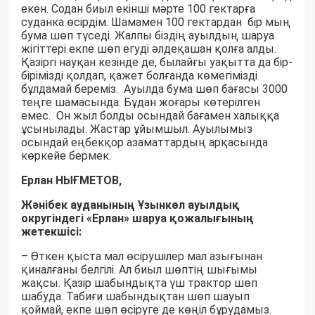
екен. Содан биыл екінші мәрте 100 гектарға
суданка өсірдім. Шамамен 100 гектардан бір мың
бума шөп түседі. Жалпы біздің ауылдың шаруа
жігіттері екпе шөп егуді әлдеқашан қолға алды.
Қазіргі науқан кезінде де, былайғы уақытта да бір-
бірімізді қолдап, қажет болғанда көмегімізді
бұлдамай береміз. Ауылда бума шөп бағасы 3000
теңге шамасында. Бұдан жоғары көтерілген
емес. Он жыл болды осындай бағамен халыққа
ұсынылады. Жастар ұйымшыл. Ауылымыз
осындай еңбекқор азаматтардың арқасында
көркейе бермек.
Ерлан НЫҒМЕТОВ,
Жәнібек ауданының Ұзынкөл ауылдық
округіндегі «Ерлан» шаруа қожалығының
жетекшісі:
– Өткен қыста мал өсірушілер мал азығынан
қиналғаны белгілі. Ал биыл шөптің шығымы
жақсы. Қазір шабындықта үш трактор шөп
шабуда. Табиғи шабындықтан шөп шауып
қоймай, екпе шөп өсіруге де көңіл бұрудамыз.