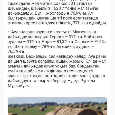
тамыздағы мәліметіне сәйкес 3315 гектар
шабындық шабылып, 1628,7 тонна мал азығы
дайындалды. Бұл – жоспардың 70,9%-ы. Ал
былтырғыдан қалған шөпті қоса есептегенде
аталған көрсеткіш қажеттіліктің 77%-ын құрайды.
– Аудандарда науқан қыза түсті. Мал азығын
дайындау жоспарын Теректі – 97%-ға, Бәйтерек
ауданы – 91%-ға, Бөрлі – 81,3%-ға, Сырым – 79,6%-
ға, Шыңғырлау – 78%-ға, Ақжайық ауданы –
76,5%-ға
жеткізді. Басқалары сәл кейіндеу келеді. Ауа райы
да шөп шабуға қолайлы, ашық-жарық. Әлі де мал
азығын дайындап алуға уақыт бар. Сондықтан
күні кеше облыс әкімдігінде өткен кеңесте
алдағы қыстаққа шөптің жыл жарымдық қорын
дайындауға тапсырма берілді, – деді Рүстем
Мүлкәйұлы.