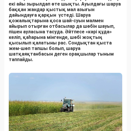
екі айы зырылдап өте шықты. Ауылдағы шаруа
баққан жандар қыстық мал азығын
дайындауға қарқын үстеді. Шаруа
қожалықтарына қоса шай-суын малмен
айырып отырған отбасылар да шөбін шауып,
пішен ауласына тасуда. Әйтпесе «кәрі құда»
келіп, қаһарына мінгенде, шөбі жоқтың
қысылып қалатыны рас. Сондықтан қыста
жем-шөп тапшы болып, шаруа
шатқаяқтанбасын деген орақшылар тыным
таппайды.