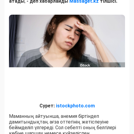
атады
,
- деп хабарлайды
Massaget.kz
тілшісі.
Сурет:
istockphoto.com
Маманның айтуынша, анемия біртіндеп
дамитындықтан, ағза оттегінің жетіспеуіне
бейімделіп үлгереді. Сол себепті оның белгілері
көбіне шаршау немесе күйзеліспен