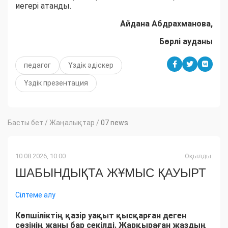
иегері атанды.
Айдана Абдрахманова,
Бөрлі ауданы
педагог
Үздік әдіскер
Үздік презентация
Басты бет
/
Жаңалықтар
/
07 news
10.08.2026, 10:00
Оқылды:
ШАБЫНДЫҚТА ЖҰМЫС ҚАУЫРТ
Сілтеме алу
Көпшіліктің қазір уақыт қысқарған деген
сөзінің жаны бар секілді. Жарқыраған жаздың