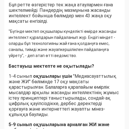
Бұл ретте өзгерістер тек жаңа атаулармен ғана
шектелмейді. Пәндердің мазмұнына жасанды
интеллект бойынша бөлімдер мен 43 жаңа оқу
мақсаты енгізілді.
"Бүгінде мектеп оқушылары күнделікті өмірде жасанды
интеллект құралдарын пайдаланып жүр. Ендігі міндет -
оларды бұл технологияны жай ғана қолдануға емес,
саналы, тиімді және жауапкершілікпен пайдалануға
үйрету", - деп атап өтті ведомство.
Бастауыш мектепте не оқытылады?
1-4 сынып
оқушылары үшін
"Медиасауаттылық
және ЖИ" бөлімінде 17 оқу мақсаты
қарастырылған. Балаларға қарапайым өмірлік
мысалдар арқылы жасанды интеллектінің жұмыс
істеу принциптері таныстырылады, сондай-ақ
цифрлық қауіпсіздікке, дербес деректерді
қорғауға және интернеттегі жауапты мінез-
құлыққа баулиды.
5-9 сынып оқушыларына арналған ЖИ және