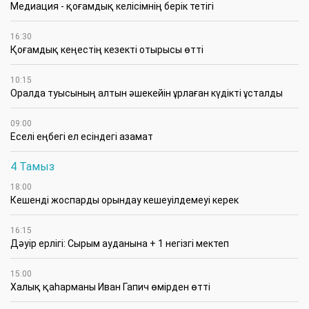
Медиация - қоғамдық келісімнің берік тетігі
16:30
Қоғамдық кеңестің кезекті отырысы өтті
10:15
Оралда туысының алтын әшекейін ұрлаған күдікті ұсталды
09:00
Еселі еңбегі ел есіндегі азамат
4 Тамыз
18:00
Кешенді жоспарды орындау кешеуілдемеуі керек
16:15
Дәуір ерлігі: Сырым ауданына + 1 негізгі мектеп
15:00
Халық қаһарманы Иван Гапич өмірден өтті