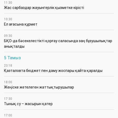
11:30
Жас сарбаздар жауынгерлік қызметке кірісті
10:30
Ел ағасына құрмет
09:30
БҚО-да бәсекелестікті қорғау саласында заң бұзушылықтар
анықталды
5 Тамыз
23:18
Қазталовта бюджет пен даму жоспары қайта қаралды
18:00
Жеңіске жетелеген жаттықтырушылар
17:30
Тынық су – жасырын қатер
17:00