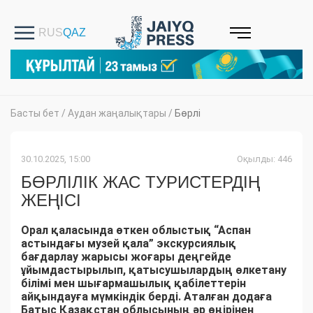
Басты бет
/
Аудан жаңалықтары
/
Бөрлі
30.10.2025, 15:00
Оқылды: 446
БӨРЛІЛІК ЖАС ТУРИСТЕРДІҢ
ЖЕҢІСІ
Орал қаласында өткен облыстық “Аспан
астындағы музей қала” экскурсиялық
бағдарлау жарысы жоғары деңгейде
ұйымдастырылып, қатысушылардың өлкетану
білімі мен шығармашылық қабілеттерін
айқындауға мүмкіндік берді. Аталған додаға
Батыс Қазақстан облысының әр өңірінен