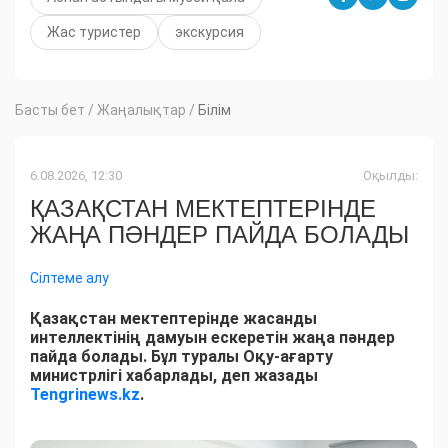
Жас туристер
экскурсия
Басты бет
/
Жаңалықтар
/
Білім
6.08.2026, 12:30
Оқылды:
ҚАЗАҚСТАН МЕКТЕПТЕРІНДЕ
ЖАҢА ПӘНДЕР ПАЙДА БОЛАДЫ
Сілтеме алу
Қазақстан мектептерінде жасанды
интеллектінің дамуын ескеретін жаңа пәндер
пайда болады. Бұл туралы Оқу-ағарту
министрлігі хабарлады, деп жазады
Tengrinews.kz
.