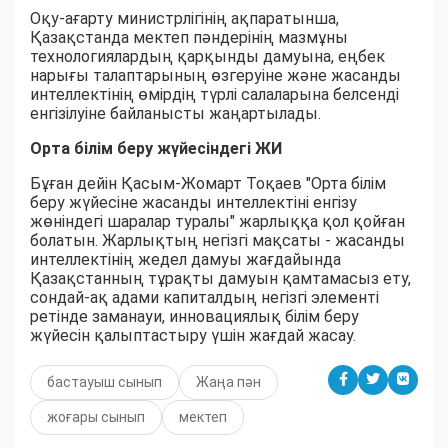
Оқу-ағарту министрлігінің ақпаратынша,
Қазақстанда мектеп пәндерінің мазмұны
технологиялардың қарқынды дамуына, еңбек
нарығы талаптарының өзгеруіне және жасанды
интеллектінің өмірдің түрлі салаларына белсенді
енгізілуіне байланысты жаңартылады.
Орта білім беру жүйесіндегі ЖИ
Бұған дейін Қасым-Жомарт Тоқаев "Орта білім
беру жүйесіне жасанды интеллектіні енгізу
жөніндегі шаралар туралы" жарлыққа қол қойған
болатын. Жарлықтың негізгі мақсаты - жасанды
интеллектінің жедел дамуы жағдайында
Қазақстанның тұрақты дамуын қамтамасыз ету,
сондай-ақ адами капиталдың негізгі элементі
ретінде заманауи, инновациялық білім беру
жүйесін қалыптастыру үшін жағдай жасау.
бастауыш сынып
Жаңа пән
жоғары сынып
мектеп