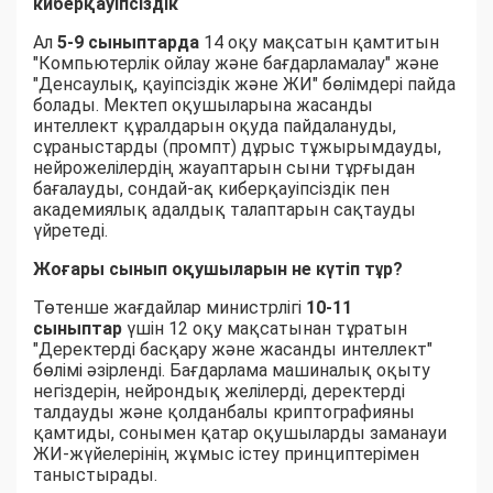
киберқауіпсіздік
Ал
5-9 сыныптарда
14 оқу мақсатын қамтитын
"Компьютерлік ойлау және бағдарламалау" және
"Денсаулық, қауіпсіздік және ЖИ" бөлімдері пайда
болады. Мектеп оқушыларына жасанды
интеллект құралдарын оқуда пайдалануды,
сұраныстарды (промпт) дұрыс тұжырымдауды,
нейрожелілердің жауаптарын сыни тұрғыдан
бағалауды, сондай-ақ киберқауіпсіздік пен
академиялық адалдық талаптарын сақтауды
үйретеді.
Жоғары сынып оқушыларын не күтіп тұр?
Төтенше жағдайлар министрлігі
10-11
сыныптар
үшін 12 оқу мақсатынан тұратын
"Деректерді басқару және жасанды интеллект"
бөлімі әзірленді. Бағдарлама машиналық оқыту
негіздерін, нейрондық желілерді, деректерді
талдауды және қолданбалы криптографияны
қамтиды, сонымен қатар оқушыларды заманауи
ЖИ-жүйелерінің жұмыс істеу принциптерімен
таныстырады.