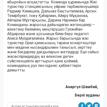
абыройын асқақтатты. Команда құрамында Жас
туристер станциясының үйірме тәрбиеленушілері:
Радмир Камашев, Дильназ Бақтыгалиева, Арсен
Темірбулат, Інжу Қаһарман, Айару Мұқанова,
Айгерім Мұхтарқызы, Дарина Нариман бар.
Команданы жарысқа дайындаған жетекшілер –
өлкетану бөлімінің меңгерушісі Гулжиһан
Абдирова және қосымша білім беру педагогі
Алиса Мулдағалиева. Жарыс барысында жас
туристер Орал қаласының тарихи ескерткіштері
мен мәдени нысандарымен танысып, зерттеу
және бағдарлау дағдыларын жетілдірді. Бұл сайыс
жасөспірімдердің өз өлкесіне деген
сүйіспеншілігін арттырып қана қоймай,
командалық рух пен ізденіс қабілеттерін
дамытты.
Анаргүл Шамбай,
Бөрлі ауданы
Аспан астындағы музей қала