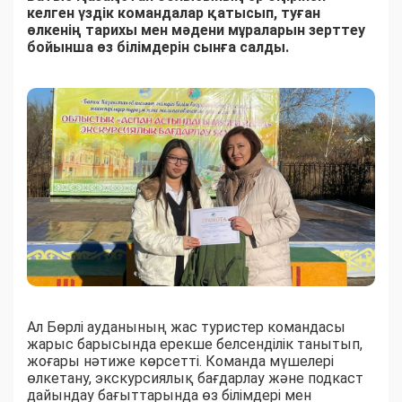
келген үздік командалар қатысып, туған
өлкенің тарихы мен мәдени мұраларын зерттеу
бойынша өз білімдерін сынға салды.
Ал Бөрлі ауданының жас туристер командасы
жарыс барысында ерекше белсенділік танытып,
жоғары нәтиже көрсетті. Команда мүшелері
өлкетану, экскурсиялық бағдарлау және подкаст
дайындау бағыттарында өз білімдері мен