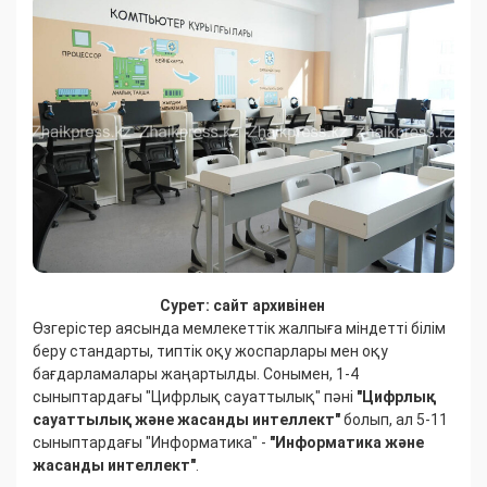
Сурет: сайт архивінен
Өзгерістер аясында мемлекеттік жалпыға міндетті білім
беру стандарты, типтік оқу жоспарлары мен оқу
бағдарламалары жаңартылды. Сонымен, 1-4
сыныптардағы "Цифрлық сауаттылық" пәні
"Цифрлық
сауаттылық және жасанды интеллект"
болып, ал 5-11
сыныптардағы "Информатика" -
"Информатика және
жасанды интеллект"
.