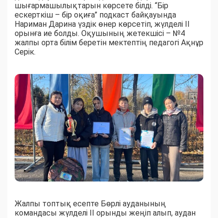
шығармашылықтарын көрсете білді. “Бір
ескерткіш – бір оқиға” подкаст байқауында
Нариман Дарина үздік өнер көрсетіп, жүлделі II
орынға ие болды. Оқушының жетекшісі – №4
жалпы орта білім беретін мектептің педагогі Ақнұр
Серік.
Жалпы топтық есепте Бөрлі ауданының
командасы жүлделі II орынды жеңіп алып, аудан