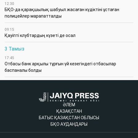
12:30
БҚО-да қарақшылық шабуыл жасаған күдіктіні ұстаған
полицейлер марапатталды
09:15
Қауіпті клубтардың күзеті де осал
3 Тамыз
17:45
Отбасы банк арқылы тұрғын үй кезегіндегі отбасылар
баспаналы болды
ӘЛЕМ
ҚАЗАҚСТАН
БАТЫС ҚАЗАҚСТАН ОБЛЫСЫ
БҚО АУДАНДАРЫ