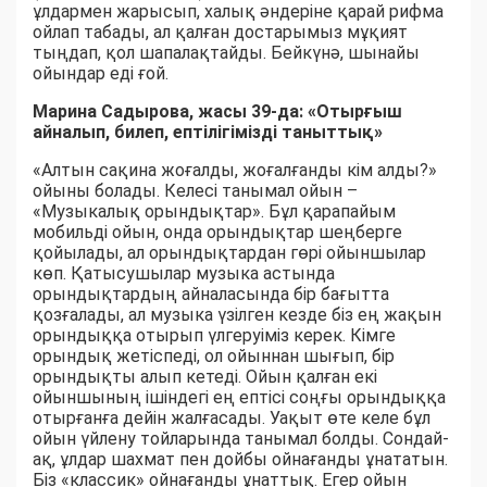
ұлдармен жарысып, халық әндеріне қарай рифма
ойлап табады, ал қалған достарымыз мұқият
тыңдап, қол шапалақтайды. Бейкүнә, шынайы
ойындар еді ғой.
Марина Садырова, жасы 39-да: «
О
тырғыш
айналып, билеп, ептілігімізді таныттық»
«Алтын сақина жоғалды, жоғалғанды кім алды?»
ойыны болады. Келесі танымал ойын –
«Музыкалық орындықтар». Бұл қарапайым
мобильді ойын, онда орындықтар шеңберге
қойылады, ал орындықтардан гөрі ойыншылар
көп. Қатысушылар музыка астында
орындықтардың айналасында бір бағытта
қозғалады, ал музыка үзілген кезде біз ең жақын
орындыққа отырып үлгеруіміз керек. Кімге
орындық жетіспеді, ол ойыннан шығып, бір
орындықты алып кетеді. Ойын қалған екі
ойыншының ішіндегі ең ептісі соңғы орындыққа
отырғанға дейін жалғасады. Уақыт өте келе бұл
ойын үйлену тойларында танымал болды. Сондай-
ақ, ұлдар шахмат пен дойбы ойнағанды ұнататын.
Біз «классик» ойнағанды ұнаттық. Егер ойын