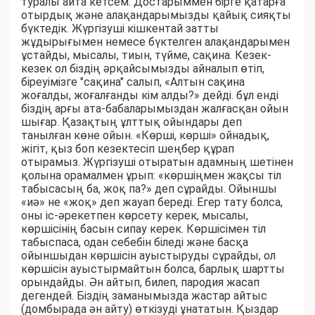
туралы айта кетсем. Достарыммен бірге қатарға
отырдық және алақандарымызды қайық сияқты
бүктедік. Жүргізуші кішкентай затты
жұдырығымен немесе бүктелген алақандарымен
ұстайды, мысалы, тиын, түйме, сақина. Кезек-
кезек ол біздің әрқайсымызды айналып өтіп,
біреуімізге "сақина" салып, «Алтын сақина
жоғалды, жоғалғанды кім алды?» дейді. бұл енді
біздің арғы ата-бабаларымыздан жалғасқан ойын
шығар. Қазақтың ұлттық ойындары деп
танылған көне ойын. «Көрші, көрші» ойнадық,
жігіт, қыз боп кезектесіп шеңбер құрап
отырамыз. Жүргізуші отыратын адамның шетінен
қолына орамалмен ұрып: «көршіңмен жақсы тіл
табысасың ба, жоқ па?» деп сұрайды. Ойыншы
«иә» не «жоқ» деп жауап береді. Егер тату болса,
оны іс-әрекетпен көрсету керек, мысалы,
көршісінің басын сипау керек. Көршісімен тіл
табыспаса, одан себебін біледі және басқа
ойыншыдан көршісін ауыстыруды сұрайды, ол
көршісін ауыстырмайтын болса, барлық шартты
орындайды. Ән айтып, билеп, пародия жасап
дегендей. Біздің заманымызда жастар айтыс
(домбырада ән айту) өткізуді ұнататын. Қыздар