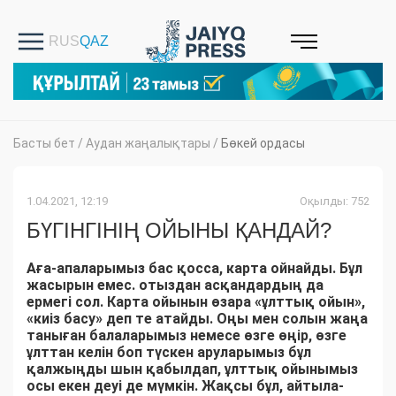
Басты бет
/
Аудан жаңалықтары
/
Бөкей ордасы
1.04.2021, 12:19
Оқылды: 752
БҮГІНГІНІҢ ОЙЫНЫ ҚАНДАЙ?
Аға-апаларымыз бас қосса, карта ойнайды. Бұл
жасырын емес. отыздан асқандардың да
ермегі сол. Карта ойынын өзара «ұлттық ойын»,
«киіз басу» деп те атайды. Оңы мен солын жаңа
таныған балаларымыз немесе өзге өңір, өзге
ұлттан келін боп түскен аруларымыз бұл
қалжыңды шын қабылдап, ұлттық ойынымыз
осы екен деуі де мүмкін. Жақсы бұл, айтыла-