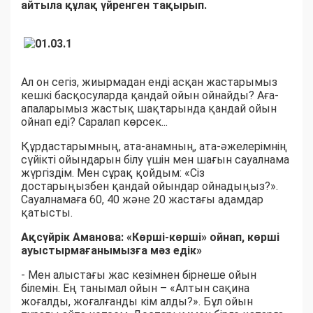
айтыла құлақ үйренген тақырып.
Ал он сегіз, жиырмадан енді асқан жастарымыз
кешкі басқосуларда қандай ойын ойнайды? Аға-
апаларымыз жастық шақтарында қандай ойын
ойнап еді? Саралап көрсек...
Құрдастарымның, ата-анамның, ата-әжелерімнің
сүйікті ойындарын білу үшін мен шағын сауалнама
жүргіздім. Мен сұрақ қойдым: «Сіз
достарыңызбен қандай ойындар ойнадыңыз?».
Сауалнамаға 60, 40 және 20 жастағы адамдар
қатысты.
Ақсүйрік Аманова: «Көрші-көрші» ойнап, көрші
ауыстырмағанымызға мәз едік»
- Мен алыстағы жас кезімнен бірнеше ойын
білемін. Ең танымал ойын – «Алтын сақина
жоғалды, жоғалғанды кім алды?». Бұл ойын