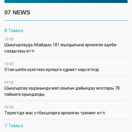
07 NEWS
8 Тамыз
10:30
Шыңғырлауда Абайдың 181 жылдығына арналған әдеби-
сазды кеш өтті
10:00
Отан шебін күзеткен ерлерге құрмет көрсетілді
09:30
​Шыңғырлау ауданында мал азығын дайындау жоспары 78
пайызға орындалды
09:00
​Теректіде жас отбасыларға арналған тренинг өтті
7 Тамыз