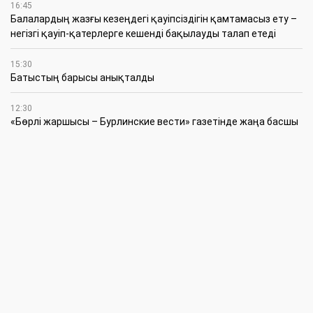
16:45
Балалардың жазғы кезеңдегі қауіпсіздігін қамтамасыз ету –
негізгі қауіп-қатерлерге кешенді бақылауды талап етеді
15:30
Батыстың барысы анықталды
12:30
«Бөрлі жаршысы – Бурлинские вести» газетінде жаңа басшы
11:00
Аудандық мәслихаттың кезектен тыс 42-сессиясында
маңызды мәселелер қаралды
10:30
Жүйелі жұмыс пен нақты нәтиже керек
6 Тамыз
20:15
Қазталов ауданында жаңа өрт сөндіру бекеті ашылды