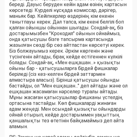
береді. Дауыс беруден кейін адам өзінің картасын
көрсетеді. Күрделі нұсқада комиссар, дәрігер,
маньяк бар. Кейіпкерлер өздерінің кім екенін
танытпауы керек. Дәл тапса, кім екені белгілі боп
қалған ойыншы ойыннан шығады. Сондай-ақ, біз
достарымызбен "Крокодил" ойынын ойнаймыз,
онда қатысушы бізге тапсырма картасында
жазылған сөзді бір сөз айтпастан көрсетуі керек.
Біз болжауымыз керек. Әркім көргенін және
түсінгенін айтады, бірақ кейде естігеннен күлкілі
болады. Сондай-ақ, «Мен ешқашан...» қызықты
ойыны бар - қатысушыларға бірдей фишкалар
беріледі (сіз кез-келген бірдей заттармен
алмастыра аласыз). Бірінші қатысушы ойынды
бастайды, ол "Мен ешқашан..." деп айтады және ол
ешқашан жасамаған нәрселер туралы айтады.
Мұны жасаған қатысушылар фишканы үстелдің
ортасына тастайды. Көп фишкаларді жинаған
адам жеңеді. Мен осындай қызықты ойындарды
ойнай отырып, кейде достарыммен уақыттың
қаншалықты тез өтетінін байқамаймыз деп айта
аламын.