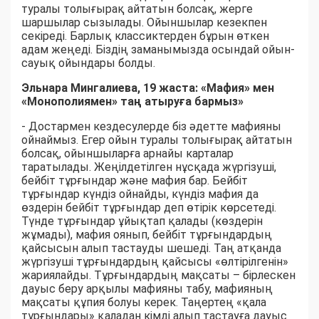
туралы толығырақ айтатын болсақ, жерге
шаршылар сызылады. Ойыншылар кезекпен
секіреді. Барлық классиктерден бұрын өткен
адам жеңеді. Біздің заманымызда осындай ойын-
сауық ойындары болды.
Эльнара Мингалиева, 19 жаста: «
М
афия» мен
«
М
онополиямен» таң атыруға бармыз»
- Достармен кездесулерде біз әдетте мафияны
ойнаймыз. Егер ойын туралы толығырақ айтатын
болсақ, ойыншыларға арнайы карталар
таратылады. Жеңілдетілген нұсқада жүргізуші,
бейбіт тұрғындар және мафия бар. Бейбіт
тұрғындар күндіз ойнайды, күндіз мафия да
өздерін бейбіт тұрғындар деп өтірік көрсетеді.
Түнде тұрғындар ұйықтап қалады (көздерін
жұмады), мафия оянып, бейбіт тұрғындардың
қайсысын алып тастауды шешеді. Таң атқанда
жүргізуші тұрғындардың қайсысы «өлтірілгенін»
жариялайды. Тұрғындардың мақсаты – бірлескен
дауыс беру арқылы мафияны табу, мафияның
мақсаты құпия болуы керек. Таңертең «қала
тұрғындары» қаладан кімді алып тастауға дауыс