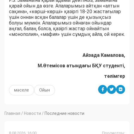
P.S: Заманына қарай адамы дейтінбіз, заманына
қарай ойын да өзге. Апаларымыз айтқан «алтын
сақина», «көрші-көрші» қазіргі 18-20 жастағылар
үшін оннан асқан балалар үшін де қызықсыз
болуы мүмкін. Апаларымыз ойнаған ойындар
аңғал, балаң болса, қазіргі жастар ойнайтын
«монополия», «мафия» үшін сұмдық айла, ой керек.
Айзада Камалова,
М.Өтемісов атындағы БҚУ студенті,
тәлімге
р
мәселе
Ойын
Главная
/
Новости
/
Последние новости
8.08.2026, 16:00
Просмотры: