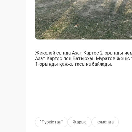
Жекелей сында Азат Картес 2-орынды ие
Азат Картес пен Батырхан Мұратов жеңіс 
1-орынды қанжығасына байлады.
"Түркістан"
Жарыс
команда