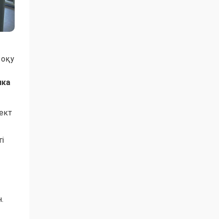
 оқу
ика
ект
і
.