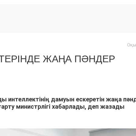
Оқы
ТЕРІНДЕ ЖАҢА ПӘНДЕР
ы интеллектінің дамуын ескеретін жаңа пән
ғарту министрлігі хабарлады, деп жазады