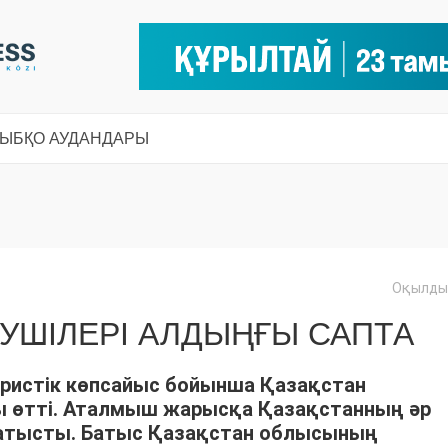
СЫ
БҚО АУДАНДАРЫ
Оқылды:
УШІЛЕРІ АЛДЫҢҒЫ САПТА
ристік көпсайыс бойынша Қазақстан
 өтті. Аталмыш жарысқа Қазақстанның әр
 қатысты. Батыс Қазақстан облысының