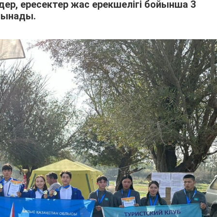
дер, ересектер жас ерекшелігі бойынша 3
сынады.