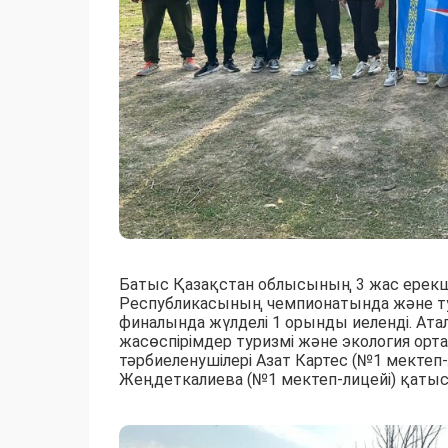
Батыс Қазақстан облысының 3 жас ерекш
Республикасының чемпионатында және т
финалында жүлделі 1 орынды иеленді. Атал
жасөспірімдер туризмі және экология орт
тәрбиеленушілері Азат Картес (№1 мектеп
Жеңдеткалиева (№1 мектеп-лицейі) қаты