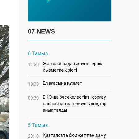
07 NEWS
6 Тамыз
Жас сарбаздар жауынгерлік
11:30
қызметке кірісті
Ел ағасына құрмет
10:30
БҚО-да бәсекелестікті қорғау
09:30
саласында заң бұзушылықтар
анықталды
5 Тамыз
Қазталовта бюджет пен даму
23:18