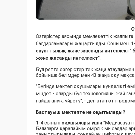
С
Өзгерістер аясында мемлекеттік жалпыға м
бағдарламалары жаңартылды. Сонымен, 1
сауаттылық және жасанды интеллект"
б
және жасанды интеллект"
.
Бұл ретте өзгерістер тек жаңа атауларме
бойынша бөлімдер мен 43 жаңа оқу мақсаты
"Бүгінде мектеп оқушылары күнделікті өм
міндет - оларды бұл технологияны жай ған
пайдалануға үйрету", - деп атап өтті ведом
Бастауыш мектепте не оқытылады?
1-4 сынып
оқушылары үшін
"Медиасауатт
Балаларға қарапайым өмірлік мысалдар ар
таныстырылады, сондай-ақ цифрлық қауіпс