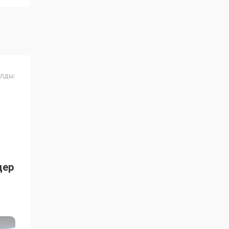
лды:
дер