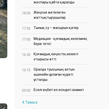
жоспары қайта қаралды
Жеңіске жетелеген
18:00
жаттықтырушылар
Тынық су – жасырын қатер
17:30
Медиация - қоғамдық келісімнің
17:00
берік тетігі
Қоғамдық кеңестің кезекті
16:30
отырысы өтті
Оралда туысының алтын
10:15
әшекейін ұрлаған күдікті
-
ұсталды
Еселі еңбегі ел есіндегі азамат
09:00
4 Тамыз