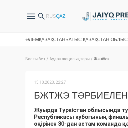
ӘЛЕМ
ҚАЗАҚСТАН
БАТЫС ҚАЗАҚСТАН ОБЛЫ
Басты бет
/
Аудан жаңалықтары
/
Жәнібек
15.10.2023, 22:27
БЖТЖЭ ТӘРБИЕЛЕН
Жуырда Түркістан облысында ту
Республикасы кубогының финалы
өңірінен 30-дан астам команда