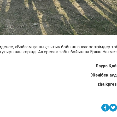
мденсе, «Байлам қашықтығы» бойынша жасөспірімдер т
тұғырынан көрінді. Ал ересек тобы бойынша Ерлан Неғме
Лаура Қай
Жәнібек ау
zhaikpres