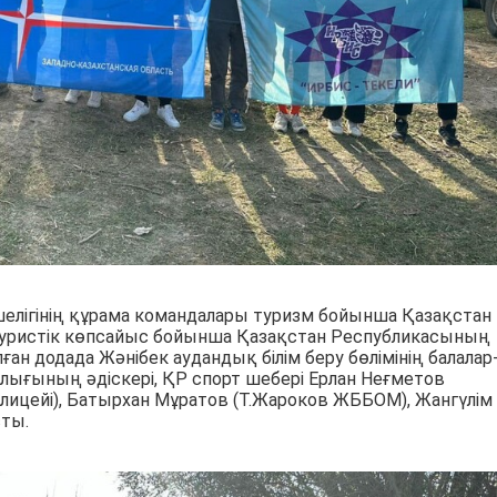
елігінің құрама командалары туризм бойынша Қазақстан
уристік көпсайыс бойынша Қазақстан Республикасының
ған додада Жәнібек аудандық білім беру бөлімінің балалар
алығының әдіскері, ҚР спорт шебері Ерлан Неғметов
-лицейі), Батырхан Мұратов (Т.Жароков ЖББОМ), Жангүлім
сты.