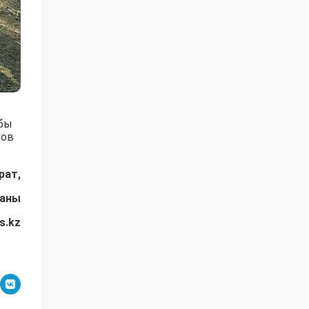
обы
тов
рат,
даны
s.kz