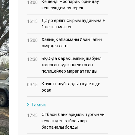
Кешенді жоспарды орындау
18:00
кешеуілдемеуі керек
Дәуір ерлігі: Сырым ауданына +
16:15
1 негізгі мектеп
Халық қаһарманы Иван Гапич
15:00
өмірден өтті
БҚО-да қарақшылық шабуыл
12:30
жасаған күдіктіні ұстаған
полицейлер марапатталды
Қауіпті клубтардың күзеті де
09:15
осал
3 Тамыз
Отбасы банк арқылы тұрғын үй
17:45
кезегіндегі отбасылар
баспаналы болды