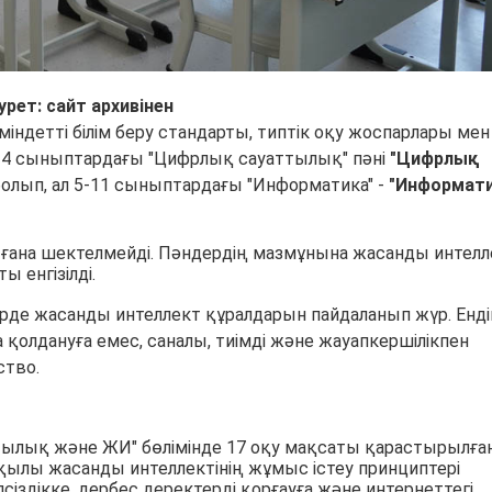
урет: сайт архивінен
індетті білім беру стандарты, типтік оқу жоспарлары мен
-4 сыныптардағы "Цифрлық сауаттылық" пәні
"Цифрлық
олып, ал 5-11 сыныптардағы "Информатика" -
"Информат
н ғана шектелмейді. Пәндердің мазмұнына жасанды интелл
 енгізілді.
ірде жасанды интеллект құралдарын пайдаланып жүр. Ендіг
а қолдануға емес, саналы, тиімді және жауапкершілікпен
ство.
ылық және ЖИ" бөлімінде 17 оқу мақсаты қарастырылған
қылы жасанды интеллектінің жұмыс істеу принциптері
іздікке, дербес деректерді қорғауға және интернеттегі