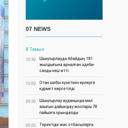
07 NEWS
8 Тамыз
Шыңғырлауда Абайдың 181
10:30
жылдығына арналған әдеби-
сазды кеш өтті
Отан шебін күзеткен ерлерге
10:00
құрмет көрсетілді
​Шыңғырлау ауданында мал
09:30
азығын дайындау жоспары 78
пайызға орындалды
​Теректіде жас отбасыларға
09:00