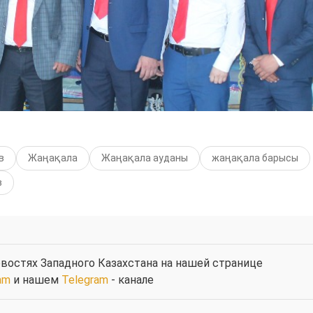
в
Жаңақала
Жаңақала ауданы
жаңақала барысы
в
востях Западного Казахстана на нашей странице
am
и нашем
Telegram
- канале