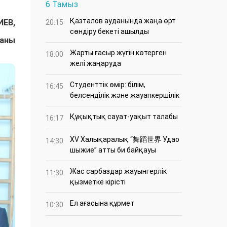
6 Тамыз
Қазталов ауданында жаңа өрт
ИЕВ,
20:15
сөндіру бекеті ашылды
даны
Жарты ғасыр жүгін көтерген
18:00
желі жаңаруда
Студенттік өмір: білім,
16:45
белсенділік және жауапкершілік
Құқықтық сауат-уақыт талабы
16:17
XV Халықаралық “舞蹈世界 Удао
14:30
шыжие” атты би байқауы
Жас сарбаздар жауынгерлік
11:30
қызметке кірісті
Ел ағасына құрмет
10:30