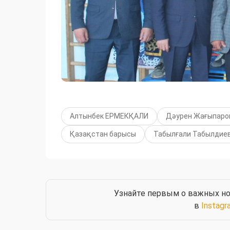
Алтынбек ЕРМЕКҚАЛИ
Дәурен Жағыпаро
Қазақстан барысы
Табылғали Табылдие
Узнайте первым о важных но
в
Instagr