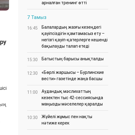
арналған тренинг өтті
7 Тамыз
Балалардың жазғы кезеңдегі
16:45
қауіпсіздігін қамтамасыз ету –
негізгі қауіп-қатерлерге кешенді
ру
бақылауды талап етеді
Батыстың барысы анықталды
15:30
«Бөрлі жаршысы – Бурлинские
12:30
вести» газетінде жаңа басшы
ісі
Аудандық мәслихаттың
11:00
кезектен тыс 42-сессиясында
ның
маңызды мәселелер қаралды
Жүйелі жұмыс пен нақты
10:30
з
нәтиже керек