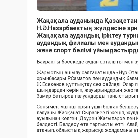
Жаңақала ауданында Қазақстан
Н.Ә.Назарбаевтың жүлдесіне ар
Жаңақала аудандық іріктеу турни
аудандық филиалы мен аудандық
және спорт бөлімі ұйымдастырд
Байрақты бәсекеде аудан орталығы мен а
Жарыстың ашылу салтанатында «Нұр Отан
орынбасары Р.Саматов пен аудандық бала
Ж.Есекенов құттықтау сөз сөйледі. Олар па
шыңдардан көрініп, жауырындарың жерге ти
Замир Батыров палуандарды таныстырып ө
Сонымен, үшінші орын үшін болған белд
палуаны Жасқанат Сыралиевті жеңіп, жүлд
ауылынан келген Дәурен Жағыпаров пен 
белдесті. Белдесу өте тартысты өтті. Ала
атанып, облыстық жарысқа жолдаманы ұт