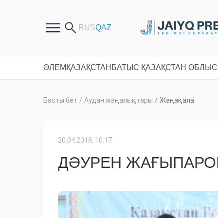
ӘЛЕМ
ҚАЗАҚСТАН
БАТЫС ҚАЗАҚСТАН ОБЛЫ
Басты бет
/
Аудан жаңалықтары
/
Жаңақала
20.04.2018, 10:17
ДӘУРЕН ЖАҒЫПАРОВ