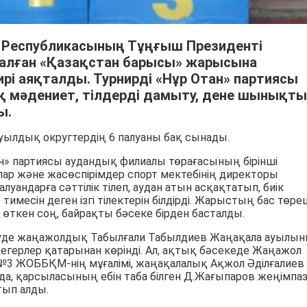
 Республикасының Тұңғыш Президенті
налған «Қазақстан барысы» жарысына
рі аяқталды. Турнирді «Нұр Отан» партиясы
 мәдениет, тілдерді дамыту, дене шынықты
ы.
уылдық округтердің 6 палуаны бақ сынады.
» партиясы аудандық филиалы төрағасының бірінші
лар және жасөспірімдер спорт мектебінің директоры
луандарға сәттілік тілеп, аудан атын асқақтатып, биік
месін деген ізгі тілектерін білдірді. Жарыстың бас төреш
ткен соң, байрақты бәсеке бірден басталды.
есуде жаңажолдық Табылғали Табылдиев Жаңақала ауылы
егерлер қатарынан көрінді. Ал, ақтық бәсекеде Жаңажол
№3 ЖОББҚМ-нің мұғалімі, жаңақалалық Ақжол Әділғалиев
йда, қарсыласының ебін таба білген Д.Жағыпаров жеңімпа
ып алды.