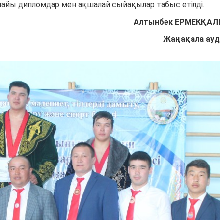
айы дипломдар мен ақшалай сыйақылар табыс етілді.
Алтынбек ЕРМЕКҚАЛ
Жаңақала ау