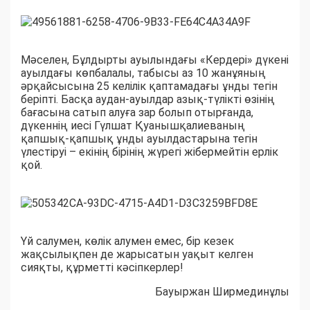
Мәселен, Бұлдырты ауылындағы «Кердері» дүкені
ауылдағы көпбалалы, табысы аз 10 жанұяның
әрқайсысына 25 келілік қаптамадағы ұнды тегін
беріпті. Басқа аудан-ауылдар азық-түлікті өзінің
бағасына сатып алуға зар болып отырғанда,
дүкеннің иесі Гүлшат Қуанышқалиеваның
қапшық-қапшық ұнды ауылдастарына тегін
үлестіруі – екінің бірінің жүрегі жібермейтін ерлік
қой.
Үй салумен, көлік алумен емес, бір кезек
жақсылықпен де жарысатын уақыт келген
сияқты, құрметті кәсіпкерлер!
Бауыржан Ширмединұлы