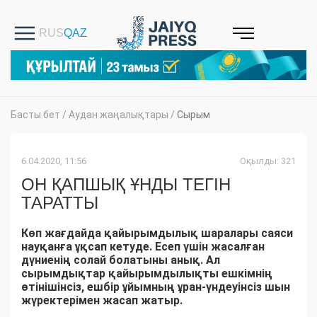
Басты бет
/
Аудан жаңалықтары
/
Сырым
6.04.2020, 11:56
Оқылды: 321
ОН ҚАПШЫҚ ҰНДЫ ТЕГІН
ТАРАТТЫ
Көп жағдайда қайырымдылық шаралары саяси
науқанға ұқсап кетуде. Есеп үшін жасалған
дүниенің солай болатыны анық. Ал
сырымдықтар қайырымдылықты ешкімнің
өтінішінсіз, ешбір ұйымның ұран-үндеуінсіз шын
жүректерімен жасап жатыр.