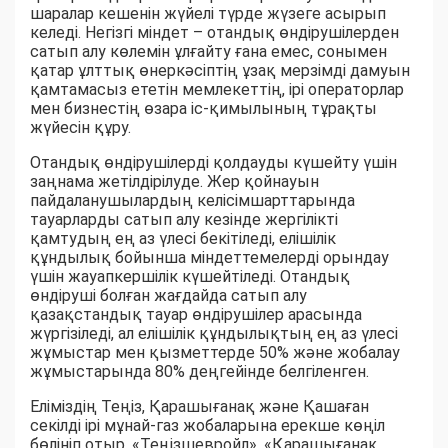
шаралар кешенін жүйелі түрде жүзеге асырып
келеді. Негізгі міндет – отандық өндірушілерден
сатып алу көлемін ұлғайту ғана емес, сонымен
қатар ұлттық өнеркәсіптің ұзақ мерзімді дамуын
қамтамасыз ететін мемлекеттің, ірі операторлар
мен бизнестің өзара іс-қимылының тұрақты
жүйесін құру.
Отандық өндірушілерді қолдауды күшейту үшін
заңнама жетілдірілуде. Жер қойнауын
пайдаланушылардың келісімшарттарында
тауарларды сатып алу кезінде жергілікті
қамтудың ең аз үлесі бекітіледі, елішілік
құндылық бойынша міндеттемелерді орындау
үшін жауапкершілік күшейтіледі. Отандық
өндіруші болған жағдайда сатып алу
қазақстандық тауар өндірушілер арасында
жүргізіледі, ал елішілік құндылықтың ең аз үлесі
жұмыстар мен қызметтерде 50% және жобалау
жұмыстарында 80% деңгейінде белгіленген.
Еліміздің Теңіз, Қарашығанақ және Қашаған
секілді ірі мұнай-газ жобаларына ерекше көңіл
бөлініп отыр. «Теңізшевройл», «Қарашығанақ