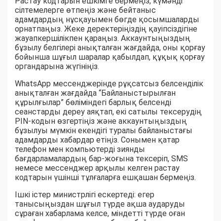
Растау кодтарын ешкімге бермеңіз, күмәнді
сілтемелерге өтпеңіз және бейтаныс
адамдардың нұсқауымен бөгде қосымшаларды
орнатпаңыз. Жеке деректеріңіздің қауіпсіздігіне
жауапкершілікпен қараңыз. Аккаунтыңыздың
бұзылу белгілері анықталған жағдайда, оны қорғау
бойынша шұғыл шаралар қабылдап, құқық қорғау
органдарына жүгініңіз.
WhatsApp мессенджерінде рұқсатсыз белсенділік
анықталған жағдайда “Байланыстырылған
құрылғылар” бөліміндегі барлық белсенді
сеанстарды дереу аяқтап, екі сатылы тексерудің
PIN-кодын өзгертіңіз және аккаунтыңыздың
бұзылуы мүмкін екендігі туралы байланыстағы
адамдарды хабардар етіңіз. Сонымен қатар
телефон мен компьютерді зиянды
бағдарламалардың бар-жоғына тексеріп, SMS
немесе мессенджер арқылы келген растау
кодтарын үшінші тұлғаларға ешқашан бермеңіз.
Ішкі істер министрлігі ескертеді: егер
танысыңыздан шұғыл түрде ақша аударуды
сұраған хабарлама келсе, міндетті түрде оған