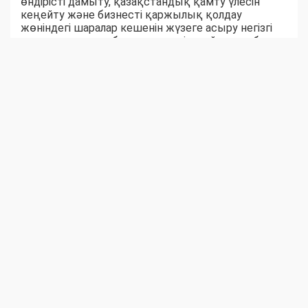
өндірісті дамыту, қазақстандық қамту үлесін
кеңейту және бизнесті қаржылық қолдау
жөніндегі шаралар кешенін жүзеге асыру негізгі
конституциялық бағдарларға тікелей жауап бола
алады.
Мемлекет қабылдайтын барлық шаралар нәтиже
беруде: өндіріс пен инвестиция көлемі өсуде,
отандық кәсіпорындар саны артуда, ШОБ үшін
мүмкіндіктер кеңеюде, қазақстандық өнімнің
ішкі және сыртқы нарықтардағы позициясы
нығаюда.
Толық өндірістік циклды құру, ШОБ-тың
аймақтық белдеуін тиімді локализациялау және
дамыту – өнеркәсіп пен ел экономикасының
орнықты дамуының негізіне айналуда.
Осылайша, отандық тауар өндірушілерді
ынталандыру өнеркәсіптік саясаттың ағымдағы
құралы ғана емес, мемлекеттік дамудың жаңа
кезеңіндегі Қазақстанның ұзақ мерзімді
экономикалық тәуелсіздігі мен бәсекеге
қабілеттілігінің басты драйверіне айналып келеді.