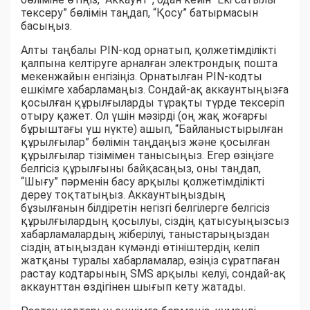
тексеру” бөлімін таңдап, “Қосу” батырмасын
басыңыз.
Алты таңбалы PIN-код орнатып, қолжетімділікті
қалпына келтіруге арналған электрондық пошта
мекенжайын енгізіңіз. Орнатылған PIN-кодты
ешкімге хабарламаңыз. Сондай-ақ аккаунтыңызға
қосылған құрылғыларды тұрақты түрде тексеріп
отыру қажет. Ол үшін мәзірді (оң жақ жоғарғы
бұрыштағы үш нүкте) ашып, “Байланыстырылған
құрылғылар” бөлімін таңдаңыз және қосылған
құрылғылар тізімімен танысыңыз. Егер өзіңізге
белгісіз құрылғыны байқасаңыз, оны таңдап,
“Шығу” пәрменін басу арқылы қолжетімділікті
дереу тоқтатыңыз. Аккаунтыңыздың
бұзылғанын білдіретін негізгі белгілерге белгісіз
құрылғылардың қосылуы, сіздің қатысуыңызсыз
хабарламалардың жіберілуі, таныстарыңыздан
сіздің атыңыздан күмәнді өтініштердің келіп
жатқаны туралы хабарламалар, өзіңіз сұратпаған
растау кодтарының SMS арқылы келуі, сондай-ақ
аккаунттан өздігінен шығып кету жатады.