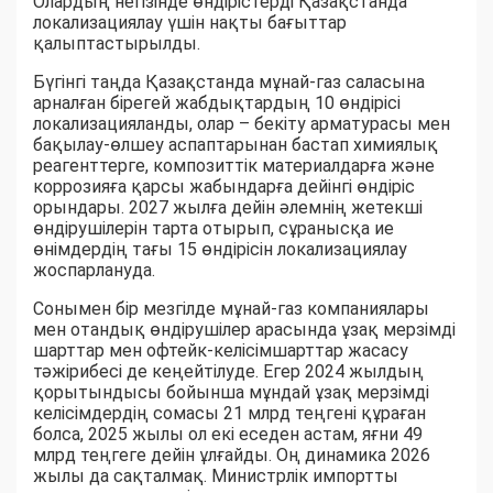
Олардың негізінде өндірістерді Қазақстанда
локализациялау үшін нақты бағыттар
қалыптастырылды.
Бүгінгі таңда Қазақстанда мұнай-газ саласына
арналған бірегей жабдықтардың 10 өндірісі
локализацияланды, олар – бекіту арматурасы мен
бақылау-өлшеу аспаптарынан бастап химиялық
реагенттерге, композиттік материалдарға және
коррозияға қарсы жабындарға дейінгі өндіріс
орындары. 2027 жылға дейін әлемнің жетекші
өндірушілерін тарта отырып, сұранысқа ие
өнімдердің тағы 15 өндірісін локализациялау
жоспарлануда.
Сонымен бір мезгілде мұнай-газ компаниялары
мен отандық өндірушілер арасында ұзақ мерзімді
шарттар мен офтейк-келісімшарттар жасасу
тәжірибесі де кеңейтілуде. Егер 2024 жылдың
қорытындысы бойынша мұндай ұзақ мерзімді
келісімдердің сомасы 21 млрд теңгені құраған
болса, 2025 жылы ол екі еседен астам, яғни 49
млрд теңгеге дейін ұлғайды. Оң динамика 2026
жылы да сақталмақ. Министрлік импортты