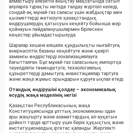
алмастыру әлеуетін анықтау мақсатында сатып
алуларға тұрақты негізде талдау жүргізіп келеді,
сондай-ақ мұнай-газ саласы үшін жабдықтар мен
қызметтерді жеткізуге қазақстандық
өндірушілердің қатысуын кеңейту бойынша жер
қойнауын пайдаланушылармен бірлескен
кеңестер ұйымдастырылуда.
Шаралар кешені елішілік құндылықты нығайтуға,
өнеркәсіптік базаны кеңейтуге және қазіргі
заманғы өндірістерді локализациялауға
бағытталған. Бұл мұнай-газ саласының импортқа
тәуелділігін төмендетуге, технологиялық
құзыреттерді дамытуға, инвестициялар тартуға
және жаңа жұмыс орындарын құруға ықпал етеді.
Отандық өндірушіні қолдау – экономикалық
өсудің жаңа моделінің негізі
Қазақстан Республикасының жаңа
Конституциясында ұлттық экономиканы одан
ары жаңғырту және азаматтардың әл-ауқатын
дәйекті түрде арттыру үшін берік құқықтық және
институционалдық іргетас қаланды. Жергілікті