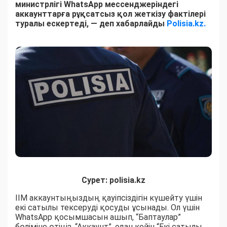
министрлігі WhatsApp мессенджеріндегі
аккаунттарға рұқсатсыз қол жеткізу фактілері
туралы ескертеді, — деп хабарлайды
Polisia.kz.
Сурет: polisia.kz
ІІМ аккаунтыңыздың қауіпсіздігін күшейту үшін
екі сатылы тексеруді қосуды ұсынады. Ол үшін
WhatsApp қосымшасын ашып, “Баптаулар”
бөліміне өтіңіз, “Аккаунт”, одан кейін “Екі сатылы