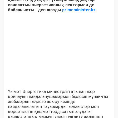
саналатын энергетикалық сектормен де
байланысты - деп жазды
primeminister.kz.
Үкімет Энергетика министрлігі атынан жер
қойнауын пайдаланушылармен бірлесіп мұнай-газ
жобаларын жүзеге асыру кезінде
пайдаланылатын тауарларды, жұмыстар мен
көрсетілетін қызметтерді сатып алудағы
қазақстандық мазмұн үлесін ұлғайту жөніндегі