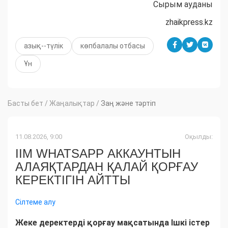
Сырым ауданы
zhaikpress.kz
азық--түлік
көпбалалы отбасы
Ұн
Басты бет
/
Жаңалықтар
/
Заң және тәртіп
11.08.2026, 9:00
Оқылды:
ІІМ WHATSAPP АККАУНТЫН
АЛАЯҚТАРДАН ҚАЛАЙ ҚОРҒАУ
КЕРЕКТІГІН АЙТТЫ
Сілтеме алу
Жеке деректерді қорғау мақсатында Ішкі істер