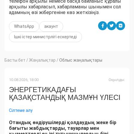
телефон арқылы немесе басқа байланыс құралы
арқылы хабарласып, хабарламаны шынымен сол
адамның өзі жібергеніне көз жеткізіңіз.
WhatsApp
акаунт
Ішкі істер министрлігі ескертеді
Басты бет
/
Жаңалықтар
/
Облыс жаңалықтары
10.08.2026, 18:00
Оқылды:
ЭНЕРГЕТИКАДАҒЫ
ҚАЗАҚСТАНДЫҚ МАЗМҰН ҮЛЕСІ
Сілтеме алу
Отандық өндірушілерді қолдаудың жеке бір
бағыты жабдықтарды, тауарлар мен
қызметтерді ең ірі тұтынушылардың бірі