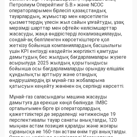
Петролиум Оперейтинг Б.В.» және NCOC
операторларымен бірлесіп қазақстандық
тауарлардың, жұмыстар мен көрсетілетін
қызметтердің үлесін жыл сайын ұлғайтуды, ұзақ
мерзімді шарттар мен офтейк-келісімшарттар
жасасуды, жаңа өндірістерді локализациялауды,
сондай-ақ белгіленген көрсеткіштерге қол
жеткізу бойынша компаниялардың басшылығы
үшін KPI енгізуді көздейтін жергілікті қамтуды
дамытудың бес жылдық бағдарламалары жүзеге
асырылуда. 2025 жылдың қорытындысы
бойынша осы бағдарламаларды орындау елішілік
құндылықты арттыру және отандық
өндірушілердің ірі мұнай-газ жобаларына
қатысуын кеңейту жөнінен оң серпінді көрсетті.
Мұнай-газ саласындағы машина жасауды
дамытуға да ерекше көңіл бөлінуде. IMBC
орталығымен бірге ірі операторлардың
қажеттіліктері де зерделенді: нәтижесінде 19
перспективалы тауар санаты анықталды, 120
мыңнан астам позиция қаралды және жоғары
сұранысқа ие 160-тан астам өнім түрі анықталды.