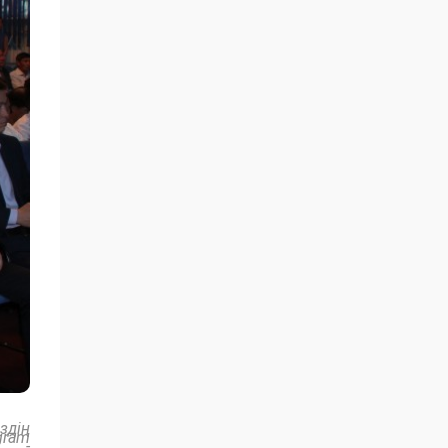
здің
gram
-