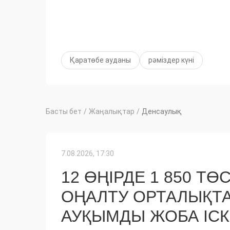
Қаратөбе ауданы
рәміздер күні
Басты бет
/
Жаңалықтар
/
Денсаулық
7.08.2026, 17:30
12 ӨҢІРДЕ 1 850 
ОҢАЛТУ ОРТАЛЫҚТ
АУҚЫМДЫ ЖОБА ІС