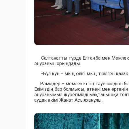
Салтанатты түрде Елтаңба мен Мемлекетт
әнұранын орындады.
-Бұл күн – мың өліп, мың тірілген қазақ 
Рәміздер – мемлекеттің тәуелсіздігін б
Еліміздің бар болмысы, өткені мен ертеңі
әнұранымыз жүрегімізді мақтанышқа толт
аудан әкімі Жанат Асылханұлы.