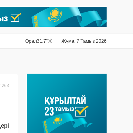
Орал
31.7°
Жұма, 7 Тамыз 2026
 263
ері