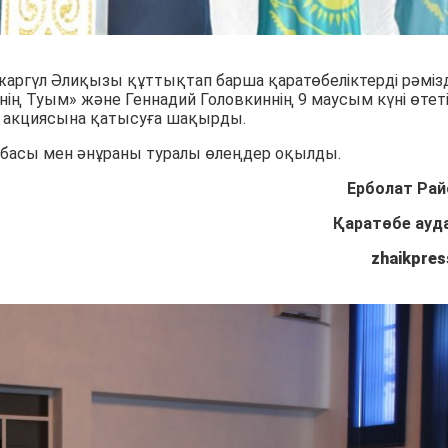
гүл Әлиқызы құттықтап барша қаратөбеліктерді рәміз
Менің Туым» және Геннадий Головкиннің 9 маусым күні өтет
а! акциясына қатысуға шақырды.
басы мен әнұраны туралы өлеңдер оқылды.
Ерболат Рай
аратөбе аудан
zhaikpres