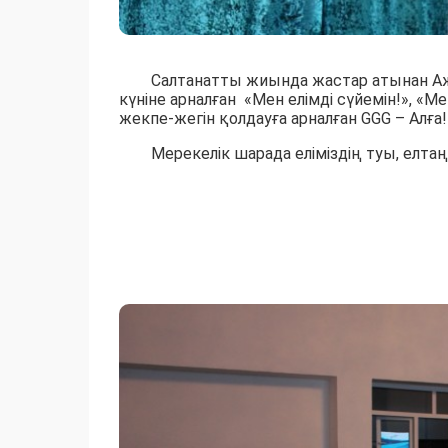
Салтанатты жиында жастар атынан Ажар
күніне арналған «Мен елімді сүйемін!», «
жекпе-жегін қолдауға арналған GGG – Алғ
Мерекелік шарада еліміздің туы, елтаң
Қ