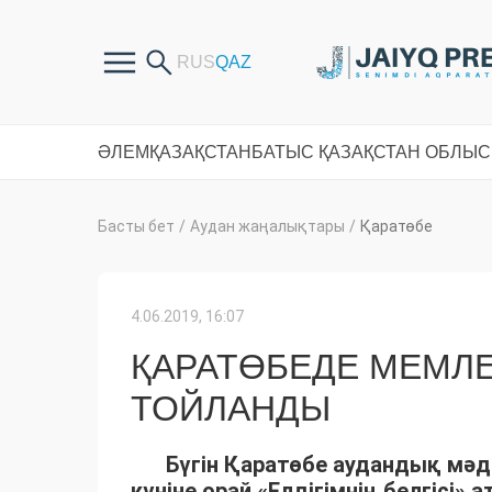
ӘЛЕМ
ҚАЗАҚСТАН
БАТЫС ҚАЗАҚСТАН ОБЛЫ
Басты бет
/
Аудан жаңалықтары
/
Қаратөбе
4.06.2019, 16:07
ҚАРАТӨБЕДЕ МЕМЛЕК
ТОЙЛАНДЫ
Бүгін Қаратөбе аудандық мәд
күніне орай «Елдігімнің белгісі»