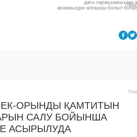
дағы парақшамыздан 
Tele
арнамыздан алғашқы болып біліңі
Оқы
ТӨСЕК-ОРЫНДЫ ҚАМТИТЫН
АРЫН САЛУ БОЙЫНША
КЕ АСЫРЫЛУДА