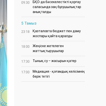
БҚО-да бәсекелестікті қорғау
09:30
саласында заң бұзушылықтар
анықталды
5 Тамыз
Қазталовта бюджет пен даму
23:18
жоспары қайта қаралды
Жеңіске жетелеген
18:00
жаттықтырушылар
Тынық су – жасырын қатер
17:30
Медиация - қоғамдық келісімнің
17:00
берік тетігі