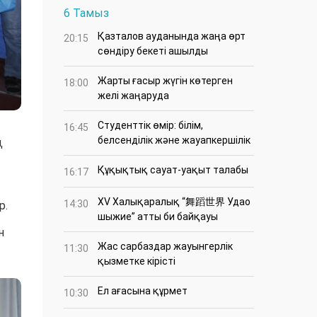
6 Тамыз
Қазталов ауданында жаңа өрт
20:15
сөндіру бекеті ашылды
Жарты ғасыр жүгін көтерген
18:00
желі жаңаруда
Студенттік өмір: білім,
16:45
белсенділік және жауапкершілік
ң
Құқықтық сауат-уақыт талабы
16:17
XV Халықаралық “舞蹈世界 Удао
14:30
р.
шыжие” атты би байқауы
н
Жас сарбаздар жауынгерлік
11:30
қызметке кірісті
Ел ағасына құрмет
10:30