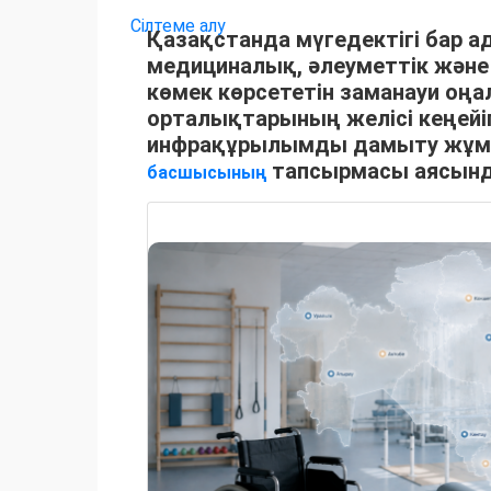
Сілтеме алу
Қазақстанда мүгедектігі бар а
медициналық, әлеуметтік және
көмек көрсететін заманауи оңа
орталықтарының желісі кеңейіп
инфрақұрылымды дамыту жұ
тапсырмасы аясында
басшысының