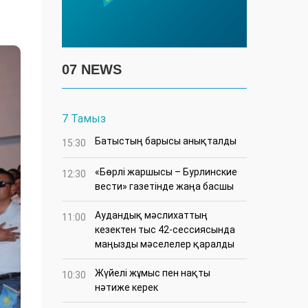
07 NEWS
7 Тамыз
Батыстың барысы анықталды
15:30
«Бөрлі жаршысы – Бурлинские
12:30
вести» газетінде жаңа басшы
Аудандық мәслихаттың
11:00
кезектен тыс 42-сессиясында
маңызды мәселелер қаралды
Жүйелі жұмыс пен нақты
10:30
нәтиже керек