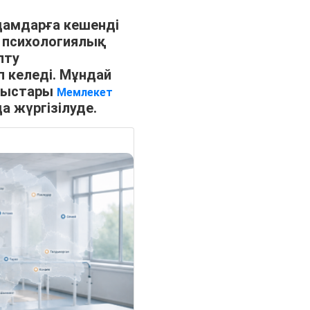
дамдарға кешенді
 психологиялық
лту
 келеді. Мұндай
мыстары
Мемлекет
 жүргізілуде.