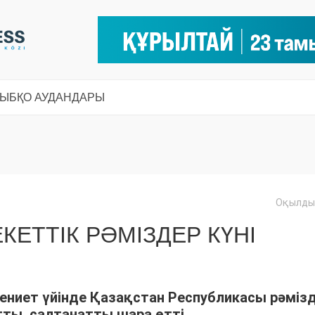
СЫ
БҚО АУДАНДАРЫ
Оқылды:
ЕТТІК РӘМІЗДЕР КҮНІ
ениет үйінде Қазақстан Республикасы рәмізд
 атты салтанатты шара өтті.