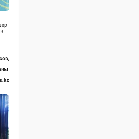
дер
ін
сов,
ы
s.kz