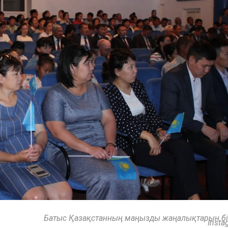
Батыс Қазақстанның маңызды жаңалықтарын бі
Insta