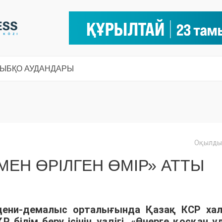
СЫ
БҚО АУДАНДАРЫ
Оқылды:
МЕН ӨРІЛГЕН ӨМІР» АТТЫ
дени-демалыс орталығында Қазақ КСР ха
Р білім беру ісінің үздігі, «Өнерге қосқан үл