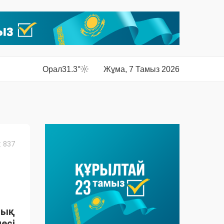
Орал
31.3°
Жұма, 7 Тамыз 2026
 837
лық
есі