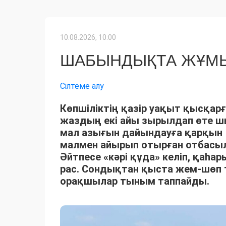
10.08.2026, 10:00
ШАБЫНДЫҚТА ЖҰМЫ
Сілтеме алу
Көпшіліктің қазір уақыт қысқарғ
жаздың екі айы зырылдап өте 
мал азығын дайындауға қарқын 
малмен айырып отырған отбасыла
Әйтпесе «кәрі құда» келіп, қаһ
рас. Сондықтан қыста жем-шөп 
орақшылар тыным таппайды.