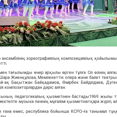
и ансамблінің хореографиялық композициялық қойылым
тті.
 мен тағылымды өнер арқылы өрген тұлға. Ол өзінің алғ
ы Шара Жиенқұлова, Мемлекеттік опера және балет театр
ай-ақ Бақытжан Байқадамов, Өмірбек Байділдаев, Дүге
лі композиторлардан дәріс алған.
ының педагогикалық қызметінен бастады1969 жылы т
ектепте музыка пәнінің мұғалімі қызметінатқара жүріп, а
е ғана емес, республика бойынша КСРО-ға танымал тұ
лды.