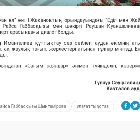
ған ел” әні, І.Жақановтың орындауындағы “Еділ мен Жа
 Райса Ғаббасқызы мен шәкірті Раушан Қуаншалиев
кірт арасындағы диалог болды.
 Иманғалиев құттықтау сөз сөйлеп, аудан әкімінің ат
ақ жаулық тағып, жерлестері атынан тұлпар мінгізді. Е
ады.
ндаған «Сағым жылдар» әнімен түйінделіп, көрерм
Гүлнұр Сәуірғали
Казталов ау
айса Ғаббасқызы Шынтемірова
ұлағатты ұстаз