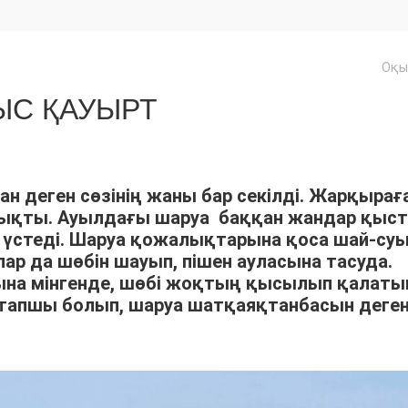
Оқы
С ҚАУЫРТ
ан деген сөзінің жаны бар секілді. Жарқырағ
шықты. Ауылдағы шаруа баққан жандар қыс
үстеді. Шаруа қожалықтарына қоса шай-су
р да шөбін шауып, пішен ауласына тасуда.
арына мінгенде, шөбі жоқтың қысылып қалат
тапшы болып, шаруа шатқаяқтанбасын деге