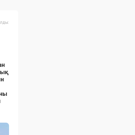
лды:
ан
тық
ын
ыны
н