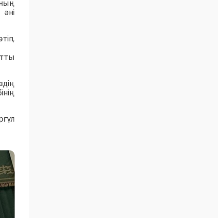
мның
 әні
тіп,
атты
здің
інің
ргүл