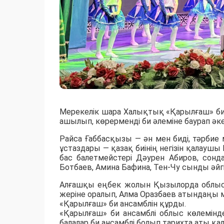
Мерекелік шара Халықтық «Қарылғаш» б
ашылып, көрерменді би әлеміне баурап әке
Райса Ғаббасқызы — ән мен биді, тәрбие
ұстаздары — қазақ биінің негізін қалауш
бас балетмейстері Дәурен Абиров, сонд
Ботбаев, Амина Бафина, Тен-Чу сынды әйгі
Алғашқы еңбек жолын Қызылорда облыс
жеріне оралып, Алма Оразбаев атындаңы м
«Қарылғаш» би ансамблін құрды.
«Қарылғаш» би ансамблі облыс көлемінд
балалар би ансамблі болып тарихта аты қа