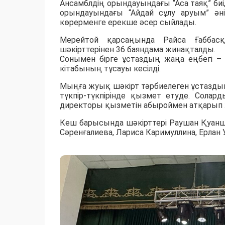
Ансамблдің орындауындағы “Аса таяқ” б
орындауындағы “Айдай сұлу аруым” әні
көрерменге ерекше әсер сыйлады.
Мерейтой қарсаңында Райса Ғаббасқы
шәкірттерінен 36 баяндама жинақталды.
Сонымен бірге ұстаздың жаңа еңбегі – 
кітабының тұсауы кесілді.
Мыңға жуық шәкірт тәрбиелеген ұстаздың 
түкпір-түкпірінде қызмет етуде. Солард
директоры қызметін абыроймен атқарып 
Кеш барысында шәкірттері Раушан Қуанш
Сәренғалиева, Лариса Каримуллина, Ерлан 