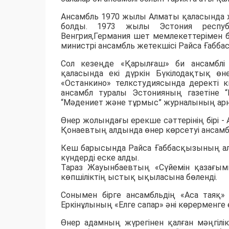
Ансамбль 1970 жылы Алматы қаласында ж
болды. 1973 жылы Эстония республ
Венгрия,Германия шет мемлекеттерімен б
министрі ансамбль жетекшісі Райса Ғабб
Сол кезеңде «Қарылғаш» би ансамблі
қаласында екі дүркін Бүкілодақтық өне
«Останкино» телкстудиясында деректі кин
ансамбл туралы Эстонияның газетіне “Г
“Мәдениет және тұрмыс” журналының арнай
Өнер жолындағы ерекше сәттерінің бірі 
Қонаевтың алдында өнер көрсетуі анса
Кеш барысында Райса Ғаббасқызының алғ
күндерді еске алды.
Тараз Жауынбаевтың «Сүйемін қазағымн
көпшіліктің ыстық ықыласына бөленді.
Сонымен бірге ансамбльдің «Аса таяқ»
Еркінұлының «Елге сапар» әні көрерменге
Өнер адамның жүрегінен қалған мәңгілі