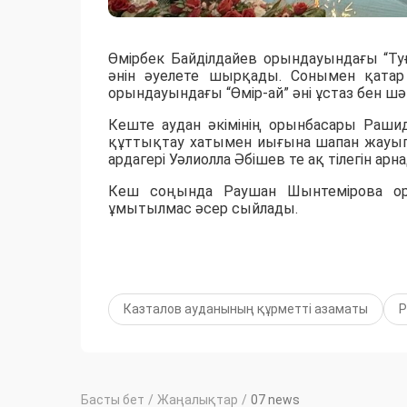
Өмірбек Байділдайев орындауындағы “Ту
әнін әуелете шырқады. Сонымен қатар
орындауындағы “Өмір-ай” әні ұстаз бен шә
Кеште аудан әкімінің орынбасары Рашид
құттықтау хатымен иығына шапан жауып, 
ардагері Уәлиолла Әбішев те ақ тілегін арн
Кеш соңында Раушан Шынтемірова оры
ұмытылмас әсер сыйлады.
Казталов ауданының құрметті азаматы
Р
Басты бет
/
Жаңалықтар
/
07 news