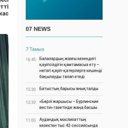
тті
жас
07 NEWS
7 Тамыз
Балалардың жазғы кезеңдегі
16:45
қауіпсіздігін қамтамасыз ету –
негізгі қауіп-қатерлерге кешенді
бақылауды талап етеді
Батыстың барысы анықталды
15:30
«Бөрлі жаршысы – Бурлинские
12:30
вести» газетінде жаңа басшы
Аудандық мәслихаттың
11:00
кезектен тыс 42-сессиясында