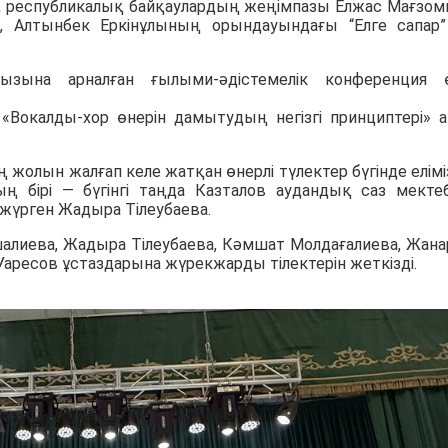
иі, республикалық байқаулардың жеңімпазы Елжас Мағзо
, Алтынбек Еркінұлының орындауындағы “Елге сапар”
зына арналған ғылыми-әдістемелік конференция ө
«Вокалды-хор өнерін дамытудың негізгі принциптері» 
жолын жалғап келе жатқан өнерлі түлектер бүгінде елімі
ың бірі — бүгінгі таңда Казталов аудандық саз мектеб
жүрген Жадыра Тілеубаева.
алиева, Жадыра Тілеубаева, Кәмшат Молдағалиева, Жана
Уаресов ұстаздарына жүрекжарды тілектерін жеткізді.