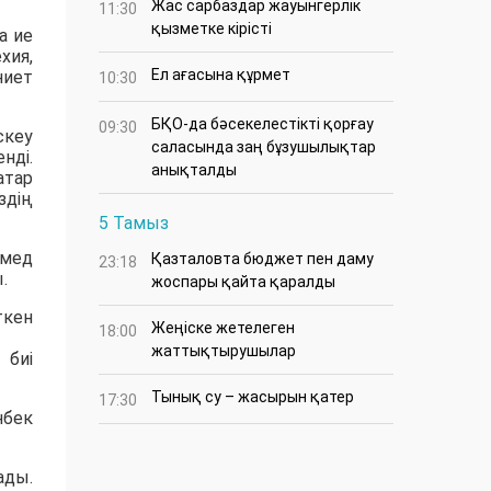
Жас сарбаздар жауынгерлік
11:30
қызметке кірісті
а ие
ия,
Ел ағасына құрмет
ниет
10:30
БҚО-да бәсекелестікті қорғау
09:30
скеу
саласында заң бұзушылықтар
нді.
анықталды
атар
здің
5 Тамыз
амед
Қазталовта бюджет пен даму
23:18
.
жоспары қайта қаралды
ткен
Жеңіске жетелеген
18:00
жаттықтырушылар
 биі
Тынық су – жасырын қатер
17:30
нбек
ады.