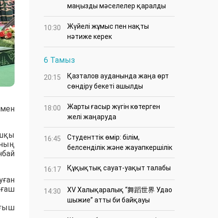
маңызды мәселелер қаралды
Жүйелі жұмыс пен нақты
10:30
нәтиже керек
6 Тамыз
Қазталов ауданында жаңа өрт
20:15
сөндіру бекеті ашылды
Жарты ғасыр жүгін көтерген
18:00
ымен
желі жаңаруда
ашқы
Студенттік өмір: білім,
16:45
ының
белсенділік және жауапкершілік
нбай
Құқықтық сауат-уақыт талабы
16:17
уған
лғаш
XV Халықаралық “舞蹈世界 Удао
14:30
шыжие” атты би байқауы
ңғыш