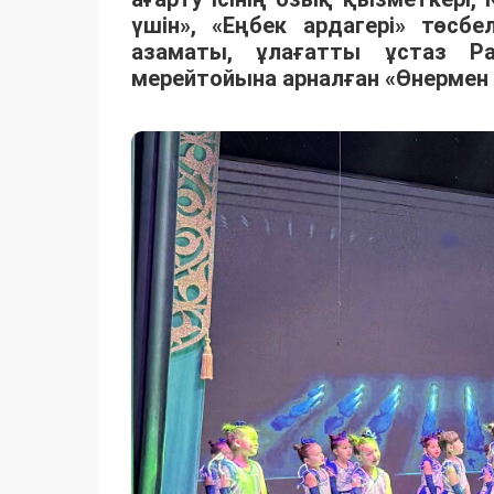
үшін», «Еңбек ардагері» төсбе
азаматы, ұлағатты ұстаз Р
мерейтойына арналған «Өнермен ө