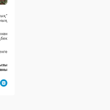
йық”
аның
ынан
ңбек
енге
қызы
даны