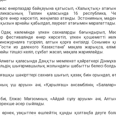
ас өнерпаздар байқауына қатысып, «Халықтық» атағын
икасының Таллин қаласында 16 республика, Чех
ірге өнер көрсетіп, жеңімпаз атанды. Эстонияның мәде
асқызын арнайы қабылдап, лауреат атағымен марапаттады.
 Одақ көлемінде үлкен сахналарды бағындырып, Мә
р фестивалінде өнер көрсетіп, үлкен қошеметті иеле
ожурналға түсіріліп, алтын қорға енгізілді. Сонымен қ
ости из далекого Казахстана” мақала жарықса, елімі
ы тілшісі келіп, сұхбат жасап, мақала жариялайды.
- Алматы қаласында Даңқты мемлекет қайраткері Дінмұх
мбльдің шығармашылық жолындағы шабытты белесі болды
ашқы шәкірттері сахнаға шығып, қазақ биін орындап, ө
ың үш аруын» әні, «Қарылғаш» ансамблінің «Балалар»
 биі, Елжас Мағзомның «Айдай сұлу аруым» әні, Алты
 ерекше әсер сыйлады.
к өрнек, уақытпен өшпейтің құнды қолтаңба деуге бол