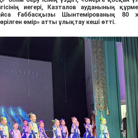
лгісінің иегері, Казталов ауданының құрме
айса Ғаббасқызы Шынтемірованың 80 
рілген өмір» атты ұлықтау кеші өтті.