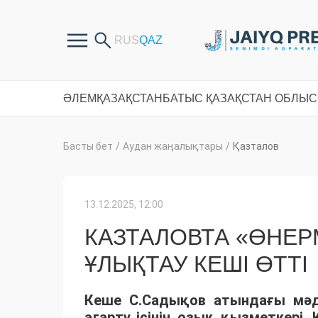
ӘЛЕМ
ҚАЗАҚСТАН
БАТЫС ҚАЗАҚСТАН ОБЛЫ
Басты бет
/
Аудан жаңалықтары
/
Қазталов
13.12.2025, 12:00
КАЗТАЛОВТА «ӨНЕР
ҰЛЫҚТАУ КЕШІ ӨТТІ
Кеше С.Садықов атындағы мә
ағарту ісінің озық қызметкері, Қ