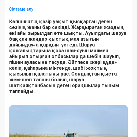
Сілтеме алу
Көпшіліктің қазір уақыт қысқарған деген
сөзінің жаны бар секілді. Жарқыраған жаздың
екі айы зырылдап өте шықты. Ауылдағы шаруа
баққан жандар қыстық мал азығын
дайындауға қарқын үстеді. Шаруа
қожалықтарына қоса шай-суын малмен
айырып отырған отбасылар да шөбін шауып,
пішен ауласына тасуда. Әйтпесе «кәрі құда»
келіп, қаһарына мінгенде, шөбі жоқтың
қысылып қалатыны рас. Сондықтан қыста
жем-шөп тапшы болып, шаруа
шатқаяқтанбасын деген орақшылар тыным
таппайды.