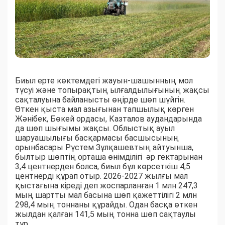
Биыл ерте көктемдегі жауын-шашынның мол
түсуі және топырақтың ылғалдылығының жақсы
сақталуына байланысты өңірде шөп шүйгін.
Өткен қыста мал азығынан тапшылық көрген
Жәнібек, Бөкей ордасы, Казталов аудандарында
да шөп шығымы жақсы. Облыстық ауыл
шаруашылығы басқармасы басшысының
орынбасары Рүстем Зұлқашевтың айтуынша,
былтыр шөптің орташа өнімділігі әр гектарынан
3,4 центнерден болса, биыл бұл көрсеткіш 4,5
центнерді құрап отыр. 2026-2027 жылғы мал
қыстағына кіреді деп жоспарланған 1 млн 247,3
мың шартты мал басына шөп қажеттілігі 2 млн
298,4 мың тоннаны құрайды. Одан басқа өткен
жылдан қалған 141,5 мың тонна шөп сақтаулы
тұр.