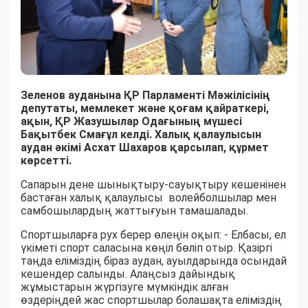
Зеленов ауданына ҚР Парламенті Мәжілісінің
депутаты, мемлекет және қоғам қайраткері,
ақын, ҚР Жазушылар Одағының мүшесі
Бақытбек Смағұл келді. Халық қалаулысын
аудан әкімі Асхат Шахаров қарсылап, құрмет
көрсетті.
Сапарын дене шынықтыру-сауықтыру кешенінен
бастаған халық қалаулысы волейболшылар мен
самбошылардың жаттығуын тамашалады.
Спортшыларға рух берер өлеңін оқып: - Елбасы, ел
үкіметі спорт саласына көңіл бөліп отыр. Қазіргі
таңда еліміздің біраз аудан, ауылдарында осындай
кешендер салынды. Алаңсыз дайындық
жұмыстарын жүргізуге мүмкіндік алған
өздеріңдей жас спортшылар болашақта еліміздің