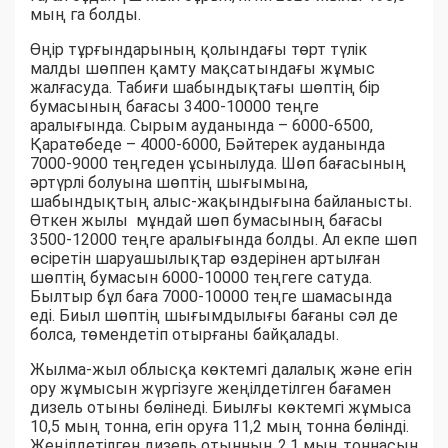
мың га болды.
Өңір тұрғындарының қолындағы төрт түлік
малды шөппен қамту мақсатындағы жұмыс
жалғасуда. Табиғи шабындықтағы шөптің бір
бумасының бағасы 3400-10000 теңге
аралығында. Сырым ауданында – 6000-6500,
Қаратөбеде – 4000-6000, Бәйтерек ауданында
7000-9000 теңгеден ұсынылуда. Шөп бағасының
әртүрлі болуына шөптің шығымына,
шабындықтың алыс-жақындығына байланысты.
Өткен жылы мұндай шөп бумасының бағасы
3500-12000 теңге аралығында болды. Ал екпе шөп
өсіретін шаруашылықтар өздерінен артылған
шөптің бумасын 6000-10000 теңгеге сатуда.
Былтыр бұл баға 7000-10000 теңге шамасында
еді. Биыл шөптің шығымдылығы бағаны сәл де
болса, төмендетіп отырғаны байқалады.
Жылма-жыл облысқа көктемгі далалық және егін
ору жұмысын жүргізуге жеңілдетілген бағамен
дизель отыны бөлінеді. Биылғы көктемгі жұмыса
10,5 мың тонна, егін оруға 11,2 мың тонна бөлінді.
Жеңілдетілген дизель отынның 2,1 мың тоннасын