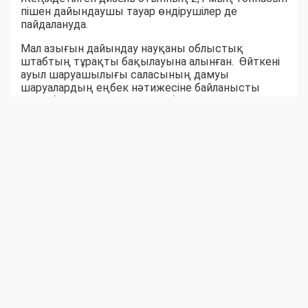
пішен дайындаушы тауар өндірушілер де
пайдалануда.
Мал азығын дайындау науқаны облыстық
штабтың тұрақты бақылауына алынған. Өйткені
ауыл шаруашылығы саласының дамуы
шаруалардың еңбек нәтижесіне байланысты
екені белгілі. Ауыл-аудандар биыл мал азығынан
тапшылық көрмейтін сыңайлы. Шөпшілердің
жем-шөп дайындау қарқыны соны аңғартқандай.
Қара суық күзге дейін бір жылдық емес, жыл
жарымдық шөп қоры дайын боларына сенім бар.
Серік БЕКСЕЙІТОВ,
Шыңғырлау ауданы Ақтау ауылдық округіндегі
«Азат» шаруа қожалығының жетекшісі:
– Биылғы қыстаққа 300 бас ірі қара, 500 уақ
жандық, 100 жылқы малына 3000 бума шөп
дайындауымыз керек. Шөптің шығымы әр
гектарына 10 центнерден шабылуда. Шүйгін шөпті
артығымен дайындауға бел байладық. Техника
сайлы, төрт тракторшы шабындықта еңбек