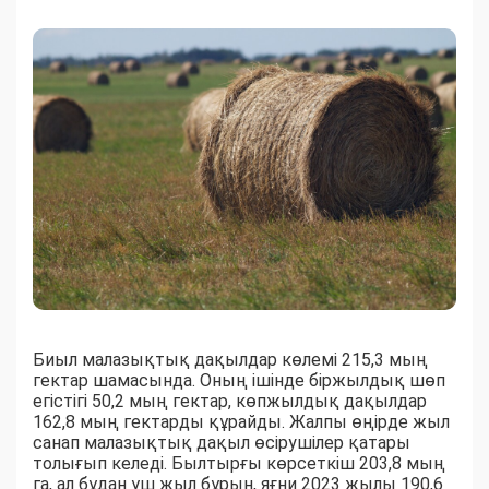
Биыл малазықтық дақылдар көлемі 215,3 мың
гектар шамасында. Оның ішінде біржылдық шөп
егістігі 50,2 мың гектар, көпжылдық дақылдар
162,8 мың гектарды құрайды. Жалпы өңірде жыл
санап малазықтық дақыл өсірушілер қатары
толығып келеді. Былтырғы көрсеткіш 203,8 мың
га, ал бұдан үш жыл бұрын, яғни 2023 жылы 190,6