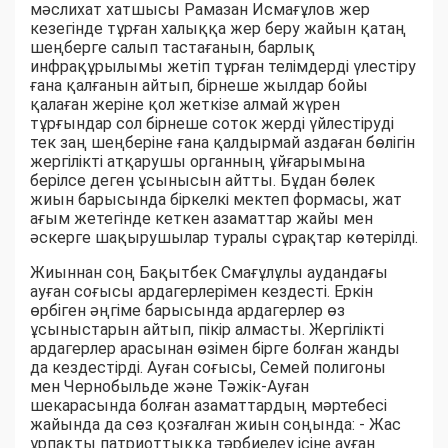
мәслихат хатшысы Рамазан Исмағұлов жер
кезегінде тұрған халыққа жер беру жайын қатаң
шеңберге салып тастағанын, барлық
инфрақұрылымы жетіп тұрған телімдерді үлестіру
ғана қалғанын айтып, бірнеше жылдар бойы
қалаған жеріне қол жеткізе алмай жүрен
тұрғындар сол бірнеше соток жерді үйлестіруді
тек заң шеңберіне ғана қалдырмай аздаған бөлігін
жергілікті атқарушы органның ұйғарымына
берілсе деген ұсынысын айтты. Бұдан бөлек
жиын барысында біркелкі мектеп формасы, жат
ағым жетегінде кеткен азаматтар жайы мен
әскерге шақырушылар туралы сұрақтар көтерілді.
Жиыннан соң Бақытбек Смағұлұлы аудандағы
ауған соғысы ардагерлерімен кездесті. Еркін
өрбіген әңгіме барысында ардагерлер өз
ұсыныстарын айтып, пікір алмасты. Жергілікті
ардагерлер арасынан өзімен бірге болған жанды
да кездестірді. Ауған соғысы, Семей полигоны
мен Чернобыльде және Тәжік-Ауған
шекарасында болған азаматтардың мәртебесі
жайында да сөз қозғалған жиын соңында: - Жас
ұрпақты патриоттыққа тәрбиелеу ісіне ауған