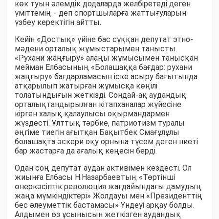
көк туын әлемдік додаларда желбіретеді деген
үміттемін, - деп спортшыларға жаттығуларын
үзбеу керектігін айтты.
Кейін «Достық» үйіне бас сұққан депутат этно-
мәдени орталық жұмыстарымен танысты.
«Рухани жаңғыру» алаңы жұмысымен танысқан
мейман Елбасының «Болашаққа бағдар: рухани
жаңғыру» бағдарламасын іске асыру бағытында
атқарылып жатырған жұмысқа көңілі
толатындығын жеткізді. Сондай-ақ аудандық
орталықтандырылған кітапханалар жүйесіне
кірген халық қалаулысы оқырмандармен
жүздесті. Ұлттық тәрбие, патриотизм туралы
әңгіме тиегін ағытқан Бақытбек Смағұлұлы
болашақта әскери оқу орнына түсем деген ниеті
бар жастарға да ағалық кеңесін берді.
Одан соң депутат аудан активімен кездесті. Ол
жиынға Елбасы Н.Назарбаевтың «Төртінші
өнеркәсіптік революция жағдайындағы дамудың
жаңа мүмкіндіктері» Жолдауы мен «Президенттің
бес әлеуметтік бастамасы» Үндеуі арқау болды.
Алдымен өз ұсынысын жеткізген аудандық