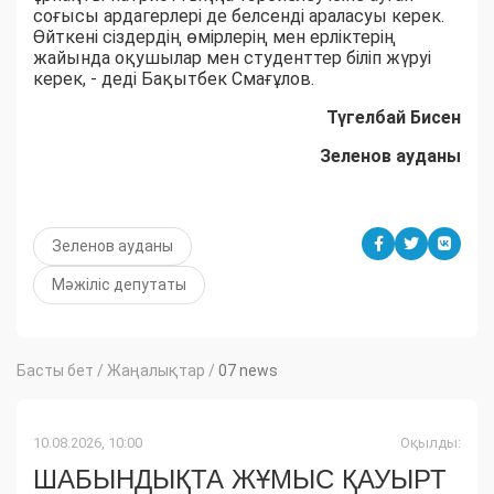
соғысы ардагерлері де белсенді араласуы керек.
Өйткені сіздердің өмірлерің мен ерліктерің
жайында оқушылар мен студенттер біліп жүруі
керек, - деді Бақытбек Смағұлов.
Түгелбай Бисен
Зеленов ауданы
Зеленов ауданы
Мәжіліс депутаты
Басты бет
/
Жаңалықтар
/
07 news
10.08.2026, 10:00
Оқылды:
ШАБЫНДЫҚТА ЖҰМЫС ҚАУЫРТ