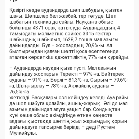
Қазіргі кезде аудандарда шөп шабудың қызған
шағы. Шөпшілер бел жазбай, тер төгуде. Шөп
шабатын техника да сайлы. Науқанға облыс
бойынша 4371 орақ қатысуда. Аудандардың 4
тамыздағы мәліметіне сәйкес 3315 гектар
шабындық шабылып, 1628,7 тонна мал азығы
дайындалды. Бұл – жоспардың 70,9%-ы. Ал
былтырғыдан қалған шөпті қоса есептегенде
аталған көрсеткіш қажеттіліктің 77%-ын құрайды.
– Аудандарда науқан қыза түсті. Мал азығын
дайындау жоспарын Теректі – 97%-ға, Бәйтерек
ауданы – 91%-ға, Бөрлі – 81,3%-ға, Сырым – 79,6%-
ға, Шыңғырлау – 78%-ға, Ақжайық ауданы –
76,5%-ға
жеткізді. Басқалары сәл кейіндеу келеді. Ауа райы
да шөп шабуға қолайлы, ашық-жарық. Әлі де мал
азығын дайындап алуға уақыт бар. Сондықтан
күні кеше облыс әкімдігінде өткен кеңесте
алдағы қыстаққа шөптің жыл жарымдық қорын
дайындауға тапсырма берілді, – деді Рүстем
Мүлкәйұлы.