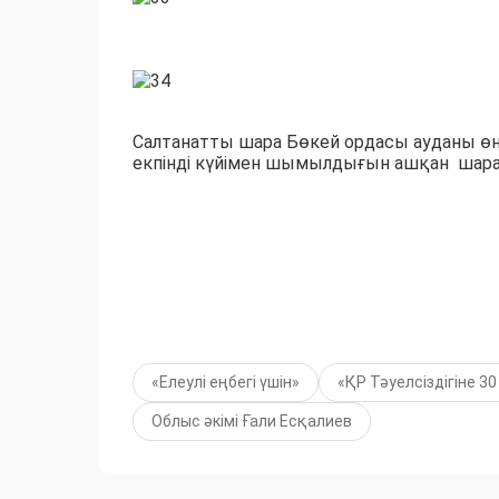
Салтанатты шара Бөкей ордасы ауданы ө
екпінді күйімен шымылдығын ашқан шара әс
«Елеулі еңбегі үшін»
«ҚР Тәуелсіздігіне 3
Облыс әкімі Ғали Есқалиев