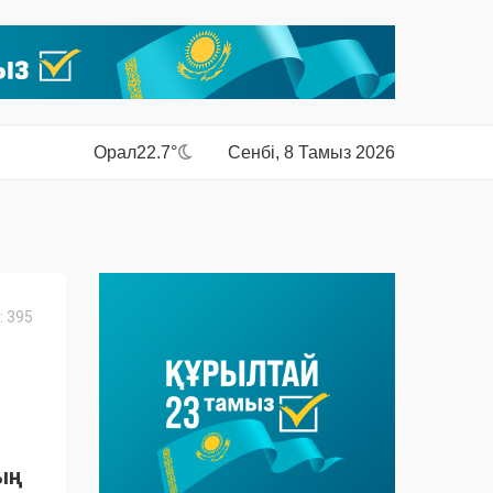
Орал
22.7°
Сенбі, 8 Тамыз 2026
 395
ың