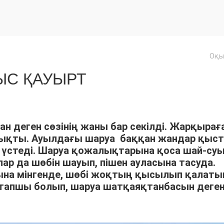
Оқы
С ҚАУЫРТ
ан деген сөзінің жаны бар секілді. Жарқырағ
шықты. Ауылдағы шаруа баққан жандар қыс
үстеді. Шаруа қожалықтарына қоса шай-су
р да шөбін шауып, пішен ауласына тасуда.
арына мінгенде, шөбі жоқтың қысылып қалат
тапшы болып, шаруа шатқаяқтанбасын деге