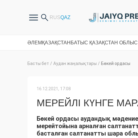
ӘЛЕМ
ҚАЗАҚСТАН
БАТЫС ҚАЗАҚСТАН ОБЛЫ
Басты бет
/
Аудан жаңалықтары
/
Бөкей ордасы
16.12.2021, 17:08
МЕРЕЙЛІ КҮНГЕ МА
Бөкей ордасы аудандық мәдениет
мерейтойына арналған салтанатт
басталған салтанатты шара облы