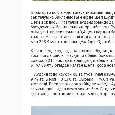
Биыл ерте көктемдегі жауын-шашынның 
сақталуына байланысты өңірде шөп шүйгі
Бөкей ордасы, Казталов аудандарында 
басқармасы басшысының орынбасары Рү
өнімділігі әр гектарынан 3,4 центнерден б
жылғы мал қыстағына кіреді деп жоспарла
млн 298,4 мың тоннаны құрайды. Одан бас
Қазіргі кезде аудандарда шөп шабудың қы
техника да сайлы. Науқанға облыс бойынш
сәйкес 3315 гектар шабындық шабылып, 1
ы. Ал былтырғыдан қалған шөпті қоса есе
– Аудандарда науқан қыза түсті. Мал азы
91%-ға, Бөрлі – 81,3%-ға, Сырым – 79,6%-ғ
жеткізді. Басқалары сәл кейіндеу келеді.
азығын дайындап алуға уақыт бар. Сондық
қыстаққа шөптің жыл жарымдық қорын дай