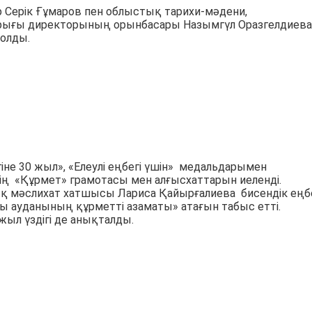
р Серік Ғұмаров пен облыстық тарихи-мәдени,
орығы директорының орынбасары Назымгүл Оразгелдиев
болды.
гіне 30 жыл», «Елеулі еңбегі үшін» медальдарымен
тің «Құрмет» грамотасы мен алғысхаттарын иеленді.
ық мәслихат хатшысы Лариса Қайырғалиева бисендік еңб
ы ауданының құрметті азаматы» атағын табыс етті.
ыл үздігі де анықталды.