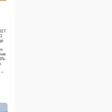
027
 2
р.
ын
іне
9%-
.
 –