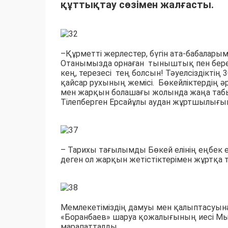
құттықтау сөзімен жалғасты.
–Құрметті жерлестер, бүгін ата-бабаларым
Отанымызда орнаған тыныштық пен береке
кең, терезесі тең болсын! Тәуелсіздікт
қайсар рухының жемісі. Бөкейліктердің ә
мен жарқын болашағы жолында жаңа табыс
Тілепберген Ерсайұлы аудан жұртшылығына т
– Тарихы тағылымды Бөкей елінің еңбек 
деген ол жарқын жетістіктерімен жұртқа 
Мемлекетіміздің дамуы мен қалыптасуына 
«Боранбаев» шаруа қожалығының иесі Мыр
марапатталды.