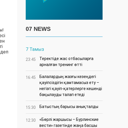
07 NEWS
н!
есі
ен
гі
7 Тамыз
 деп
​Теректіде жас отбасыларға
23:45
арналған тренинг өтті
Балалардың жазғы кезеңдегі
16:45
қауіпсіздігін қамтамасыз ету –
негізгі қауіп-қатерлерге кешенді
бақылауды талап етеді
Батыстың барысы анықталды
15:30
«Бөрлі жаршысы – Бурлинские
12:30
вести» газетінде жаңа басшы