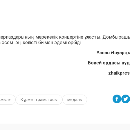
нерпаздарының мерекелік концертіне ұласты. Домбыраш
ем ән, келісті биімен әдемі өрбіді.
Ұлпан Әнуарқ
Бөкей ордасы ау
zhaikpres
0 жыл»
Құрмет грамотасы
медаль