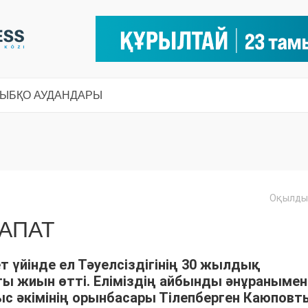
СЫ
БҚО АУДАНДАРЫ
Оқылды:
РАПАТ
 үйінде ел Тәуелсіздігінің 30 жылдық
ы жиын өтті. Еліміздің айбынды әнұранымен
с әкімінің орынбасары Тілепберген Каюповт