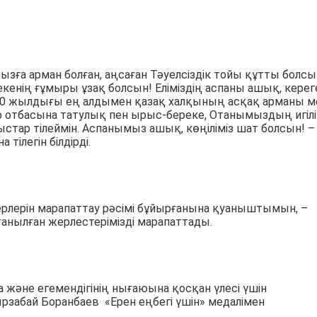
ызға арман болған, аңсаған Тәуелсіздік тойы құтты болсы
нің ғұмыры ұзақ болсын! Еліміздің аспаны ашық, керег
ің 30 жылдығы ең алдымен қазақ халқының асқақ арманы м
р отбасына татулық пен ырыс-береке, Отанымыздың игілі
тар тілеймін. Аспанымыз ашық, көңіліміз шат болсын! –
ілегін білдірді.
ерлерін марапаттау рәсімі бұйырғанына қуаныштымын, –
танылған жерлестерімізді марапаттады.
және егемендігінің нығаюына қосқан үлесі үшін
забай Боранбаев «Ерен еңбегі үшін» медалімен