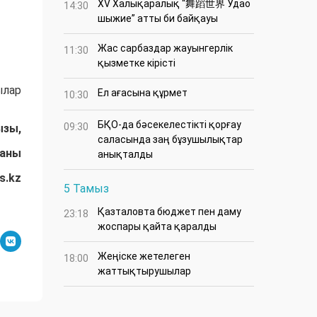
XV Халықаралық “舞蹈世界 Удао
14:30
шыжие” атты би байқауы
Жас сарбаздар жауынгерлік
11:30
қызметке кірісті
ылар
Ел ағасына құрмет
10:30
БҚО-да бәсекелестікті қорғау
09:30
ызы,
саласында заң бұзушылықтар
даны
анықталды
s.kz
5 Тамыз
Қазталовта бюджет пен даму
23:18
жоспары қайта қаралды
Жеңіске жетелеген
18:00
жаттықтырушылар