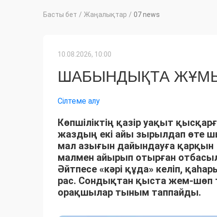
Басты бет
/
Жаңалықтар
/
07 news
10.08.2026, 10:00
ШАБЫНДЫҚТА ЖҰМЫ
Сілтеме алу
Көпшіліктің қазір уақыт қысқарғ
жаздың екі айы зырылдап өте 
мал азығын дайындауға қарқын 
малмен айырып отырған отбасыла
Әйтпесе «кәрі құда» келіп, қаһ
рас. Сондықтан қыста жем-шөп 
орақшылар тыным таппайды.