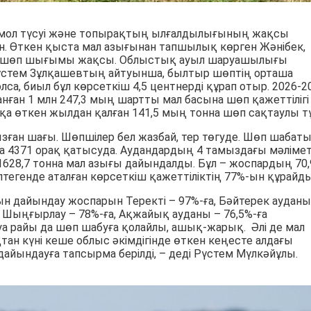
мол түсуі және топырақтың ылғалдылығының жақсы
н. Өткен қыста мал азығынан тапшылық көрген Жәнібек,
да шөп шығымы жақсы. Облыстық ауыл шаруашылығы
стем Зұлқашевтың айтуынша, былтыр шөптің орташа
олса, биыл бұл көрсеткіш 4,5 центнерді құрап отыр. 2026-2
нған 1 млн 247,3 мың шартты мал басына шөп қажеттілігі
қа өткен жылдан қалған 141,5 мың тонна шөп сақтаулы тұ
зған шағы. Шөпшілер бел жазбай, тер төгуде. Шөп шабат
а 4371 орақ қатысуда. Аудандардың 4 тамыздағы мәлімет
628,7 тонна мал азығы дайындалды. Бұл – жоспардың 70,
птегенде аталған көрсеткіш қажеттіліктің 77%-ын құрайды
ғын дайындау жоспарын Теректі – 97%-ға, Бәйтерек ауданы
а, Шыңғырлау – 78%-ға, Ақжайық ауданы – 76,5%-ға
 Ауа райы да шөп шабуға қолайлы, ашық-жарық. Әлі де мал
тан күні кеше облыс әкімдігінде өткен кеңесте алдағы
ындауға тапсырма берілді, – деді Рүстем Мүлкәйұлы.