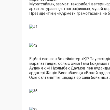
Мұратсайлық азамат, тәжірибелі ветерина
архитектуралық-этнографиялық музей қ
Президентінің «Құрмет» грамотасына ие 
Еңбегі еленген бөкейліктер «ҚР Тәуелсізді
марапатталды, облыс әкімі Ғали Есқалиев
Аудан әкімі Нұрлыбек Даумов пен ауданд
ардагері Жеңіс Бисенбаевқа «Бөкей ордас
Осы салтанатты шарада әр сала бойынша ж