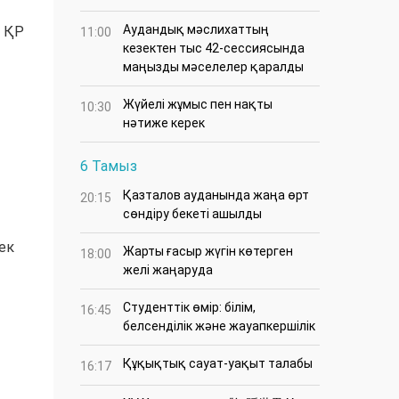
Аудандық мәслихаттың
а ҚР
11:00
кезектен тыс 42-сессиясында
маңызды мәселелер қаралды
Жүйелі жұмыс пен нақты
10:30
нәтиже керек
6 Тамыз
Қазталов ауданында жаңа өрт
20:15
сөндіру бекеті ашылды
ек
Жарты ғасыр жүгін көтерген
18:00
желі жаңаруда
Студенттік өмір: білім,
16:45
белсенділік және жауапкершілік
Құқықтық сауат-уақыт талабы
16:17