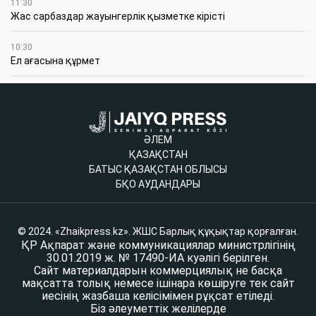
11:30
Жас сарбаздар жауынгерлік қызметке кірісті
10:30
Ел ағасына құрмет
ӘЛЕМ
ҚАЗАҚСТАН
БАТЫС ҚАЗАҚСТАН ОБЛЫСЫ
БҚО АУДАНДАРЫ
© 2024. «Zhaikpress.kz». ЖШС Барлық құқықтар қорғалған.
ҚР Ақпарат және коммуникациялар министрлігінің
30.01.2019 ж. № 17490-ИА куәлігі берілген.
Сайт материалдарын коммерциялық не басқа
мақсатта толық немесе ішінара көшіруге тек сайт
иесінің жазбаша келісімімен рұқсат етіледі.
Біз әлеуметтік желілерде