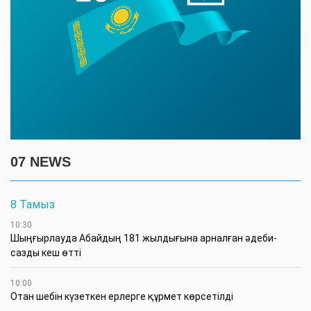
07 NEWS
8 Тамыз
10:30
Шыңғырлауда Абайдың 181 жылдығына арналған әдеби-
сазды кеш өтті
10:00
Отан шебін күзеткен ерлерге құрмет көрсетілді