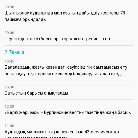
09:30
​Шыңғырлау ауданында мал азығын дайындау жоспары 78
пайызға орындалды
09:00
​Теректіде жас отбасыларға арналған тренинг өтті
7 Тамыз
16:45
Балалардың жазғы кезеңдегі қауіпсіздігін қамтамасыз ету –
негізгі қауіп-қатерлерге кешенді бақылауды талап етеді
15:30
Батыстың барысы анықталды
12:30
«Бөрлі жаршысы – Бурлинские вести» газетінде жаңа басшы
11:00
Аудандық мәслихаттың кезектен тыс 42-сессиясында