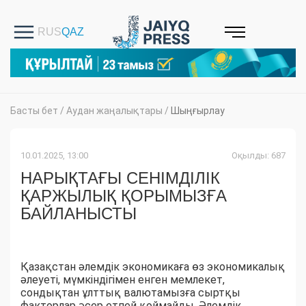
Басты бет
/
Аудан жаңалықтары
/
Шыңғырлау
10.01.2025, 13:00
Оқылды: 687
НАРЫҚТАҒЫ СЕНІМДІЛІК
ҚАРЖЫЛЫҚ ҚОРЫМЫЗҒА
БАЙЛАНЫСТЫ
Қазақстан әлемдік экономикаға өз экономикалық
әлеуеті, мүмкіндігімен енген мемлекет,
сондықтан ұлттық валютамызға сыртқы
факторлар әсер етпей қоймайды. Әлемдік