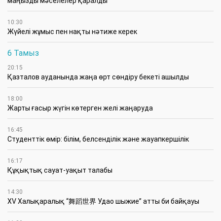
маңызды мәселелер қаралды
10:30
Жүйелі жұмыс пен нақты нәтиже керек
6 Тамыз
20:15
Қазталов ауданында жаңа өрт сөндіру бекеті ашылды
18:00
Жарты ғасыр жүгін көтерген желі жаңаруда
16:45
Студенттік өмір: білім, белсенділік және жауапкершілік
16:17
Құқықтық сауат-уақыт талабы
14:30
XV Халықаралық “舞蹈世界 Удао шыжие” атты би байқауы