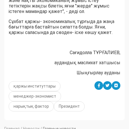
және нақты экономиканың жұмыс істеу
тетіктерін жақсы білетін, яғни "жерде" жұмыс
істеген мамандар қажет", - деді ол.
Сұхбат қаржы- экономикалық тұрғыда да жаңа
бағыттарға бастайтын сипатта болды. Яғни,
қаржы саласында да сөзден- іске көшу қажет.
Сағидолла ТҰРҒАЛИЕВ,
аудандық маслихат хатшысы
Шыңғырлау ауданы
қаржы институттары
менеджер-экономист
нарықтық фактор
Президент
Главная
/
Новости
/
Главные новости