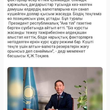
қаржылық дағдарыстар тұсында кез-келген
дамушы елдердің валюталарына күн санап
күшейген доллар қысым жасауда. Біздің теңгеміз
өз позициясын ұзақ ұстады. Бұл туралы
Президент республикалық "Ана тілі" газетіне
берген сұхбатында айтып өтті. "Біз курсты
жасанды тежеу тәжірибесінен әлдеқашан
алыстап кеттік, бізде нарықтық факторларға
негізделген еркін курс құру режимі бар. Күшті
теңге үшін алтын-валюта резервтерін жағу
орынсыз деп санаймын", - деді мемлекет
басшысы Қ.Ж.Тоқаев.