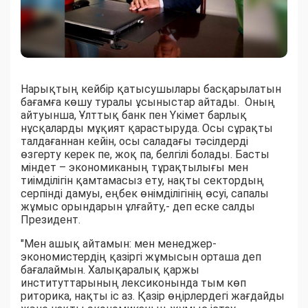
Нарықтың кейбір қатысушылары басқарылатын
бағамға көшу туралы ұсыныстар айтады. Оның
айтуынша, Ұлттық банк пен Үкімет барлық
нұсқаларды мұқият қарастыруда. Осы сұрақты
талдағаннан кейін, осы саладағы тәсілдерді
өзгерту керек пе, жоқ па, белгілі болады. Басты
міндет – экономиканың тұрақтылығы мен
тиімділігін қамтамасыз ету, нақты сектордың
серпінді дамуы, еңбек өнімділігінің өсуі, сапалы
жұмыс орындарын ұлғайту,- деп еске салды
Президент.
"Мен ашық айтамын: мен менеджер-
экономистердің қазіргі жұмысын орташа деп
бағалаймын. Халықаралық қаржы
институттарының лексиконында тым көп
риторика, нақты іс аз. Қазір өңірлердегі жағдайды