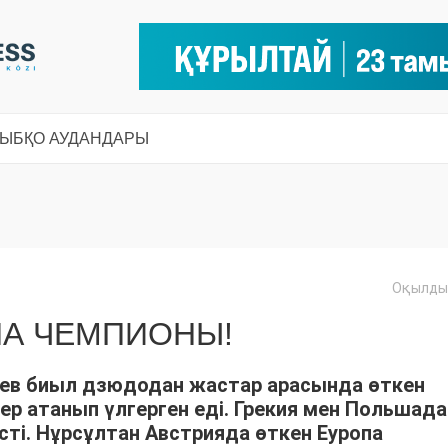
СЫ
БҚО АУДАНДАРЫ
Оқылды:
ПА ЧЕМПИОНЫ!
ев биыл дзюдодан жастар арасында өткен
ер атанып үлгерген еді. Грекия мен Польшада
сті. Нұрсұлтан Австрияда өткен Еуропа