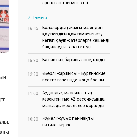
арналған тренинг өтті
7 Тамыз
Балалардың жазғы кезеңдегі
16:45
қауіпсіздігін қамтамасыз ету –
негізгі қауіп-қатерлерге кешенді
бақылауды талап етеді
Батыстың барысы анықталды
15:30
«Бөрлі жаршысы – Бурлинские
12:30
тың
вести» газетінде жаңа басшы
Аудандық мәслихаттың
11:00
рт
кезектен тыс 42-сессиясында
маңызды мәселелер қаралды
Жүйелі жұмыс пен нақты
10:30
ұлы,
нәтиже керек
аны