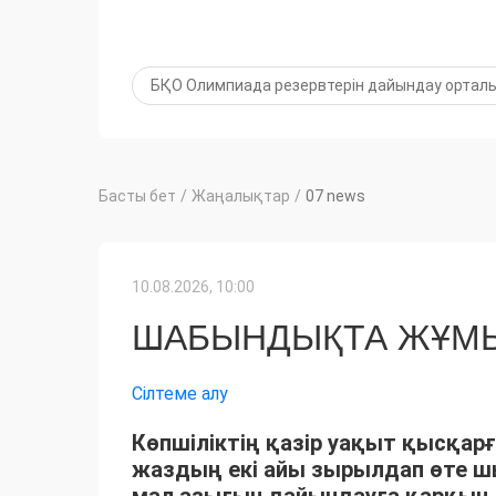
БҚО Олимпиада резервтерін дайындау ортал
Басты бет
/
Жаңалықтар
/
07 news
10.08.2026, 10:00
ШАБЫНДЫҚТА ЖҰМЫ
Сілтеме алу
Көпшіліктің қазір уақыт қысқарғ
жаздың екі айы зырылдап өте 