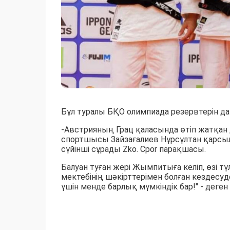
Бұл туралы БҚО олимпиада резервтерін д
-Австрияның Грац қаласында өтіп жатқан
спортшысы Зайзағалиев Нұрсұлтан қарсыла
сүйінші сұрады Zko. Cpor парақшасы.
Балуан туған жері Жымпитыға келіп, өзі 
мектебінің шәкірттерімен болған кездесуд
үшін менде барлық мүмкіндік бар!" - деген