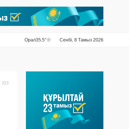
Орал
35.5°
Сенбі, 8 Тамыз 2026
 323