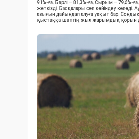
91%-ға, Бөрлі – 81,3%-ға, Сырым – 79,6%-ғ
жеткізді. Басқалары сәл кейіндеу келеді.
азығын дайындап алуға уақыт бар. Сондық
қыстаққа шөптің жыл жарымдық қорын дай