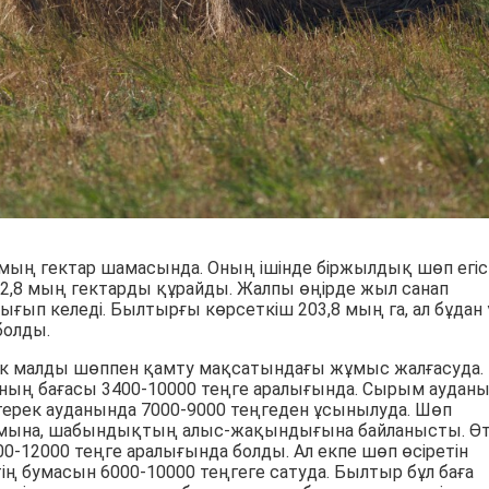
мың гектар шамасында. Оның ішінде біржылдық шөп егіст
2,8 мың гектарды құрайды. Жалпы өңірде жыл санап
ғып келеді. Былтырғы көрсеткіш 203,8 мың га, ал бұдан
болды.
ік малды шөппен қамту мақсатындағы жұмыс жалғасуда.
ның бағасы 3400-10000 теңге аралығында. Сырым аудан
йтерек ауданында 7000-9000 теңгеден ұсынылуда. Шөп
ымына, шабындықтың алыс-жақындығына байланысты. Ө
12000 теңге аралығында болды. Ал екпе шөп өсіретін
ң бумасын 6000-10000 теңгеге сатуда. Былтыр бұл баға