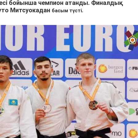
жесі бойынша чемпион атанды. Финалдық
куто Митсуокадан
басым түсті.