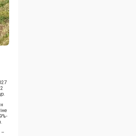
027
 2
р.
ын
іне
9%-
.
 –