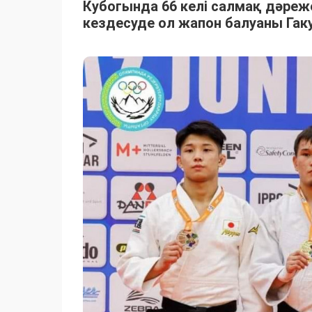
Кубогында 66 келі салмақ дәре
кездесуде ол жапон балуаны Га