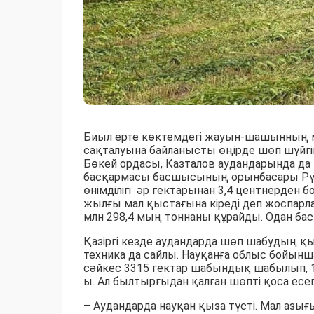
Биыл ерте көктемдегі жауын-шашынның 
сақталуына байланысты өңірде шөп шүйгі
Бөкей ордасы, Казталов аудандарында 
басқармасы басшысының орынбасары Рү
өнімділігі әр гектарынан 3,4 центнерден б
жылғы мал қыстағына кіреді деп жоспарла
млн 298,4 мың тоннаны құрайды. Одан бас
Қазіргі кезде аудандарда шөп шабудың қы
техника да сайлы. Науқанға облыс бойынш
сәйкес 3315 гектар шабындық шабылып, 1
ы. Ал былтырғыдан қалған шөпті қоса есе
– Аудандарда науқан қыза түсті. Мал азы