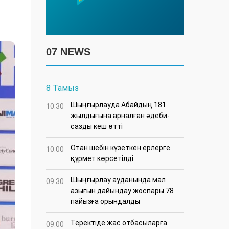
07 NEWS
8 Тамыз
Шыңғырлауда Абайдың 181
10:30
жылдығына арналған әдеби-
сазды кеш өтті
Отан шебін күзеткен ерлерге
10:00
құрмет көрсетілді
​Шыңғырлау ауданында мал
09:30
азығын дайындау жоспары 78
пайызға орындалды
​Теректіде жас отбасыларға
09:00