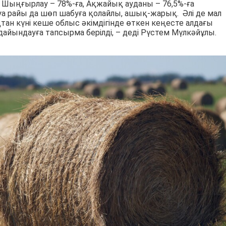
а, Шыңғырлау – 78%-ға, Ақжайық ауданы – 76,5%-ға
 Ауа райы да шөп шабуға қолайлы, ашық-жарық. Әлі де мал
тан күні кеше облыс әкімдігінде өткен кеңесте алдағы
ындауға тапсырма берілді, – деді Рүстем Мүлкәйұлы.