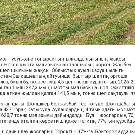
мол түсуі және топырақтың ылғалдылығының жақсы
н. Өткен қыста мал азығынан тапшылық көрген Жәнібек,
да шөп шығымы жақсы. Облыстық ауыл шаруашылығы
стем Зұлқашевтың айтуынша, былтыр шөптің орташа
олса, биыл бұл көрсеткіш 4,5 центнерді құрап отыр. 2026-2
нған 1 млн 247,3 мың шартты мал басына шөп қажеттілігі
қа өткен жылдан қалған 141,5 мың тонна шөп сақтаулы тұ
зған шағы. Шөпшілер бел жазбай, тер төгуде. Шөп шабат
а 4371 орақ қатысуда. Аудандардың 4 тамыздағы мәлімет
628,7 тонна мал азығы дайындалды. Бұл – жоспардың 70,
птегенде аталған көрсеткіш қажеттіліктің 77%-ын құрайды
ғын дайындау жоспарын Теректі – 97%-ға, Бәйтерек ауданы