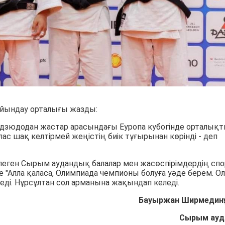
айындау орталығы жазды:
 дзюдодан жастар арасындағы Еуропа кубогінде орталық
с шақ келтірмей жеңістің биік тұғырынан көрінді - деп
түлеген Сырым аудандық балалар мен жасөспірімдердің спо
е "Алла қаласа, Олимпиада чемпионы болуға уәде берем. Ол
 еді. Нұрсұлтан сол арманына жақындап келеді.
Бауыржан Ширмедин
Сырым ауд