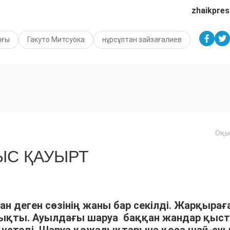
zhaikpres
ығы
Гакуто Митсуока
нұрсұлтан зайзағалиев
Оқы
С ҚАУЫРТ
ан деген сөзінің жаны бар секілді. Жарқырағ
шықты. Ауылдағы шаруа баққан жандар қыс