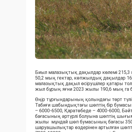
Биыл малазықтық дақылдар көлемі 215,3 
50,2 мың гектар, көпжылдық дақылдар 16
малазықтық дақыл өсірушілер қатары толы
жыл бұрын, яғни 2023 жылы 190,6 мың га 
Өңір тұрғындарының қолындағы төрт түл
Табиғи шабындықтағы шөптің бір бумасы
– 6000-6500, Қаратөбеде – 4000-6000, Бә
бағасының әртүрлі болуына шөптің шығ
жылы мұндай шөп бумасының бағасы 3500-
шаруашылықтар өздерінен артылған шөпті