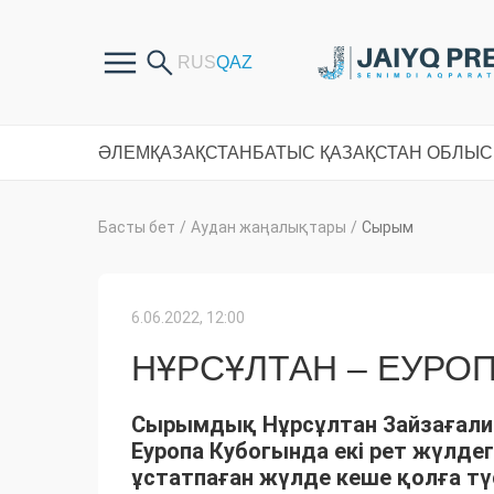
ӘЛЕМ
ҚАЗАҚСТАН
БАТЫС ҚАЗАҚСТАН ОБЛЫ
Басты бет
/
Аудан жаңалықтары
/
Сырым
6.06.2022, 12:00
НҰРСҰЛТАН – ЕУРО
Сырымдық Нұрсұлтан Зайзағали
Еуропа Кубогында екі рет жүлдег
ұстатпаған жүлде кеше қолға тү