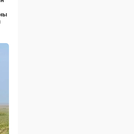
ын
ыны
н