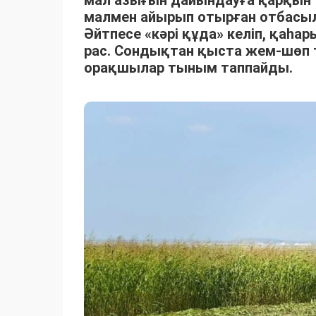
мал азығын дайындауға қарқын 
малмен айырып отырған отбасыла
Әйтпесе «кәрі құда» келіп, қаһ
рас. Сондықтан қыста жем-шөп 
орақшылар тыным таппайды.