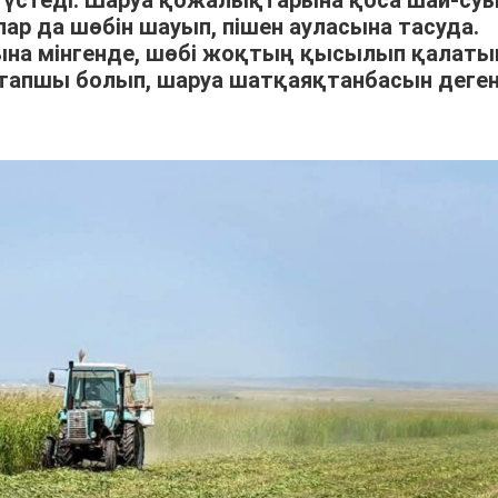
үстеді. Шаруа қожалықтарына қоса шай-су
р да шөбін шауып, пішен ауласына тасуда.
арына мінгенде, шөбі жоқтың қысылып қалат
тапшы болып, шаруа шатқаяқтанбасын деге