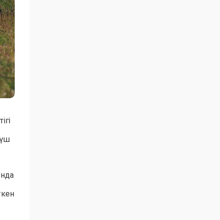
ігі
 үш
ында
ткен