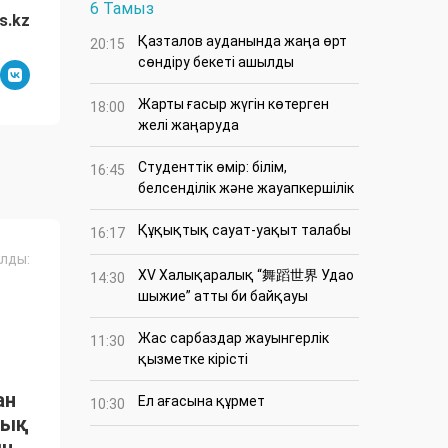
6 Тамыз
s.kz
Қазталов ауданында жаңа өрт
20:15
сөндіру бекеті ашылды
Жарты ғасыр жүгін көтерген
18:00
желі жаңаруда
Студенттік өмір: білім,
16:45
белсенділік және жауапкершілік
Құқықтық сауат-уақыт талабы
16:17
лды:
XV Халықаралық “舞蹈世界 Удао
14:30
шыжие” атты би байқауы
Жас сарбаздар жауынгерлік
11:30
қызметке кірісті
ан
Ел ағасына құрмет
10:30
тық